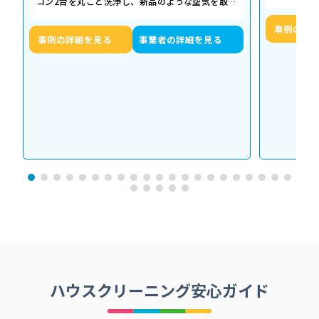
コン2台を丸ごと洗浄し、新品のような空気を取り
底洗浄し、
戻した事例をご紹介します。 今回の作…
事例の詳
事例の詳細を見る
事業者の詳細を見る
ハウスクリーニング安心ガイド