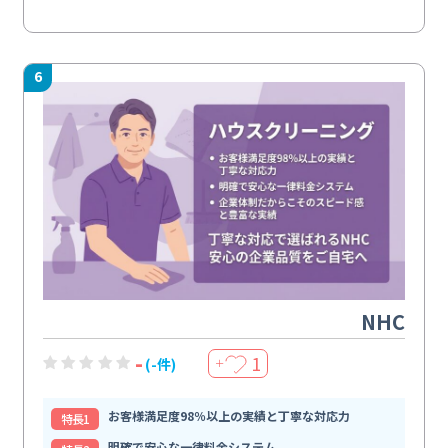
6
NHC
-
1
(-件)
＋
お客様満足度98％以上の実績と丁寧な対応力
特⻑1
明確で安心な一律料金システム