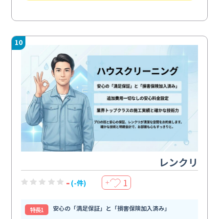
10
レンクリ
-
1
(-件)
＋
安心の「満足保証」と「損害保険加入済み」
特⻑1