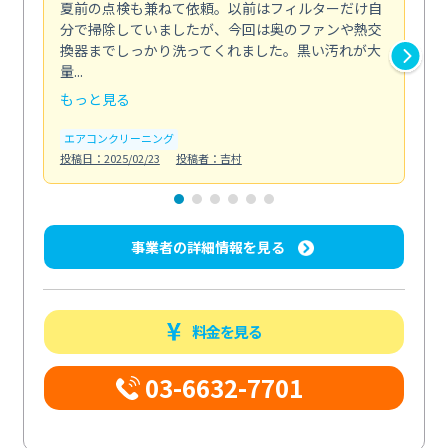
夏前の点検も兼ねて依頼。以前はフィルターだけ自
掃
分で掃除していましたが、今回は奥のファンや熱交
た
換器までしっかり洗ってくれました。黒い汚れが大
キ
量...
安...
もっと見る
も
エアコンクリーニング
お
投稿日：2025/02/23
投稿者：吉村
投稿日
事業者の詳細情報を見る
料金を見る
03-6632-7701