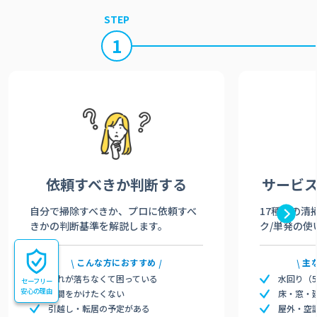
STEP
1
依頼すべきか
判断する
サービ
自分で掃除すべきか、プロに依頼すべ
17種類の清
きかの判断基準を解説します。
ク/単発の使
こんな方におすすめ
主
汚れが落ちなくて困っている
水回り（
セーフリー
安心の理由
時間をかけたくない
床・窓・
引越し・転居の予定がある
屋外・空