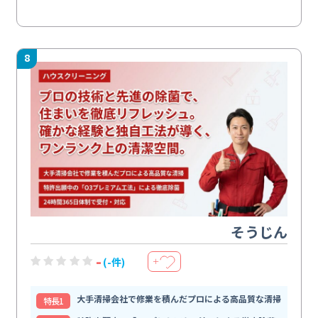
8
そうじん
-
(-件)
＋
大手清掃会社で修業を積んだプロによる高品質な清掃
特⻑1