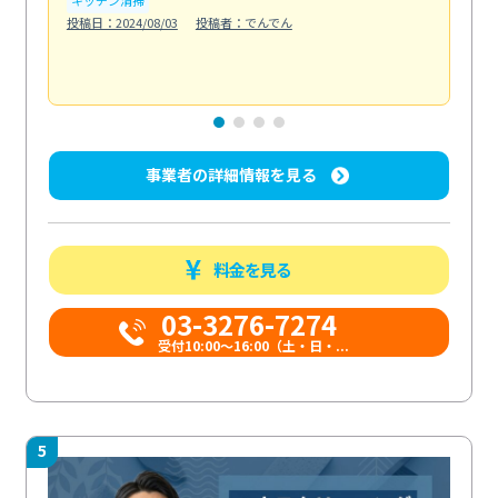
も
投稿日：2024/08/03
投稿者：でんでん
エ
投稿日
事業者の詳細情報を見る
料金を見る
03-3276-7274
受付10:00〜16:00（土・日・...
5