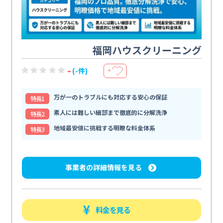
福岡ハウスクリーニング
-
(-件)
＋
万が一のトラブルにも対応する安心の保証
特⻑1
素人には難しい細部まで徹底的に分解洗浄
特⻑2
地域最安値に挑戦する明瞭な料金体系
特⻑3
事業者の詳細情報を見る
料金を見る