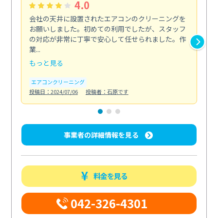
4.0
会社の天井に設置されたエアコンのクリーニングを
浴
お願いしました。初めての利用でしたが、スタッフ
終
の対応が非常に丁寧で安心して任せられました。作
き
業...
し...
もっと見る
も
エアコンクリーニング
お
投稿日：2024/07/06
投稿者：石原です
投稿日
事業者の詳細情報を見る
料金を見る
042-326-4301