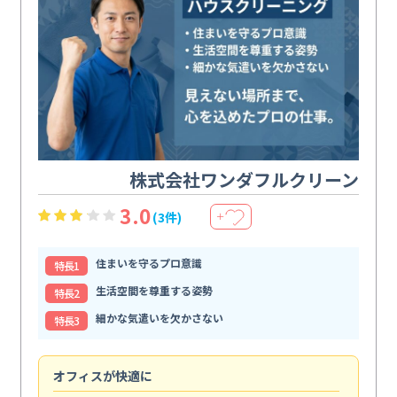
株式会社ワンダフルクリーン
3.0
(3件)
＋
住まいを守るプロ意識
特⻑1
生活空間を尊重する姿勢
特⻑2
細かな気遣いを欠かさない
特⻑3
オフィスが快適に
納