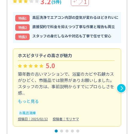
3.2
1
(5件)
＋
高圧洗浄でエアコン内部の空気が変わるほどきれいに
特⻑1
直接契約で料金を抑えつつ丁寧な作業と報告も両立
特⻑2
スタッフの身だしなみや対応も丁寧で任せて安心
特⻑3
ホスピタリティの高さが魅力
法
5.0
築年数の古いマンションで、浴室のカビや石鹸カス
会
がひどく、市販品では限界がありお願いしました。
し
スタッフの方は、事前説明からすでにプロらしさを
あ
感...
い...
もっと見る
も
お風呂清掃
ト
投稿日：2025/02/12
投稿者：モリヤマ
投稿日