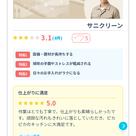
サニクリーン
3.1
5
(4件)
＋
設備・建材が長持ちする
特⻑1
掃除の手間やストレスが軽減される
特⻑2
日々のお手入れがラクになる
特⻑3
仕上がりに満足
親
5.0
作業はとても丁寧で、仕上がりも素晴らしかったで
ス
す。頑固な汚れもきれいに落としていただき、ピカ
説
ピカのキッチンに大満足です。
の
い...
キッチン清掃