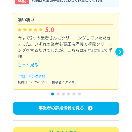
店舗は営業の予定に合わせて作業してくれる
特⻑3
凄い凄い
初
5.0
今まで2つの業者さんにクリーニングしていただき
ハ
ました。いずれの業者も高圧洗浄機で噴霧クリーニ
の
ングをするだけでしたが、こちらはそれに加えて手
し
作...
ラ...
もっと見る
も
フローリング清掃
屋
投稿日：2025/10/30
投稿者：タマキチ
投稿日
事業者の詳細情報を見る