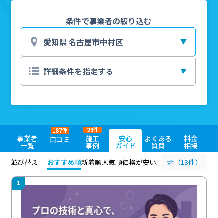
条件で事業者の絞り込む
26
187
件
件
事業者
施工
安心
よくある
料金
口コミ
一覧
事例
ガイド
質問
相場
並び替え :
おすすめ順
新着順
人気順
価格が安い順
評価が高い順
（13件）
評価
1