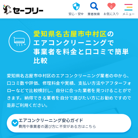
0
安心・安全
業者検索
お気に入り
メニュー
愛知県名古屋市中村区
の
エアコンクリーニングで
事業者を料金と口コミで簡単
比較
愛知県名古屋市中村区のエアコンクリーニング業者の中から、
口コミ数や評価、修理料金や実績、支払い方法やアフターフォ
ローなどで比較検討し、自分に合った業者を見つけることがで
きます。納得できる業者を自分で選びたい方にお勧めですので
是非ご利用ください。
エアコンクリーニング安心ガイド
費用や事業者の選び方に不安がある方はこちら