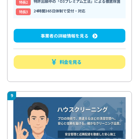
特許出願中の「O3プレミアム工法」による徹底除菌
特⻑2
24時間365日体制で受付・対応
特⻑3
事業者の詳細情報を見る
料金を見る
9