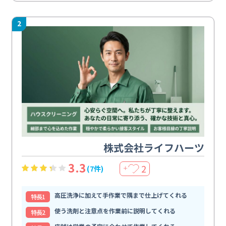
2
株式会社ライフハーツ
3.3
2
(7件)
＋
高圧洗浄に加えて手作業で隅まで仕上げてくれる
特⻑1
使う洗剤と注意点を作業前に説明してくれる
特⻑2