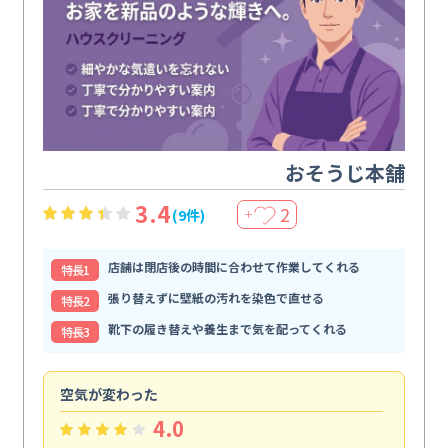
おそうじ本舗
3.4
2
(9件)
＋
店舗は閉店後の時間に合わせて作業してくれる
特⻑1
張り替えずに壁紙の汚れを染色で直せる
特⻑2
靴下の履き替えや養生まで気を配ってくれる
特⻑3
空気が変わった
浴
4.0