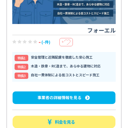
フォーエル
-
(-件)
＋
安全管理と近隣配慮を徹底した安心施工
特⻑1
木造・鉄骨・RC造まで、あらゆる建物に対応
特⻑2
自社一貫体制による低コストとスピード施工
特⻑3
事業者の詳細情報を見る
料金を見る