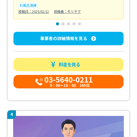
お風呂清掃
ト
投稿日：2025/02/12
投稿者：モリヤマ
投稿日
事業者の詳細情報を見る
料金を見る
03-5640-0211
9：00～18：00 365日
4