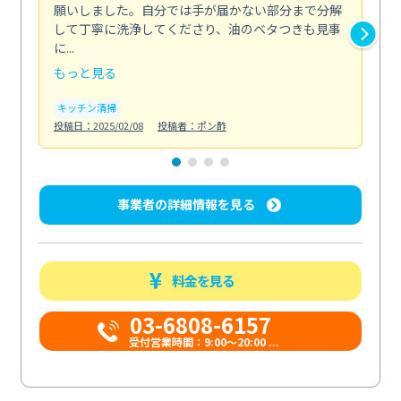
願いしました。自分では手が届かない部分まで分解
の
して丁寧に洗浄してくださり、油のベタつきも見事
れ
に...
け...
もっと見る
も
キッチン清掃
お
投稿日：2025/02/08
投稿者：ポン酢
投稿日
事業者の詳細情報を見る
料金を見る
03-6808-6157
受付営業時間：9:00〜20:00 ...