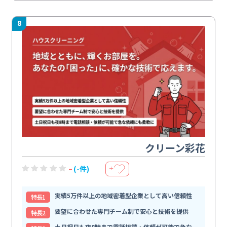
8
クリーン彩花
-
(-件)
＋
実績5万件以上の地域密着型企業として高い信頼性
特⻑1
要望に合わせた専門チーム制で安心と技術を提供
特⻑2
土日祝日も夜8時まで電話相談・依頼が可能で急な依頼にも柔軟に