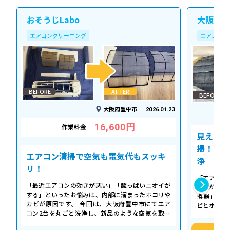
おそうじLabo
大阪北ク
エアコンクリーニング
エアコンク
BEFORE
AFTER
BEFORE
大阪府豊中市
2026.01.23
16,600円
作業料金
見えない
掃！空気
エアコン清掃で空気も電気代もスッキ
浄
リ！
「エアコン
「最近エアコンの効きが悪い」「酸っぱいニオイが
た気がする
する」といったお悩みは、内部に溜まったホコリや
換器」の汚
カビが原因です。 今回は、大阪府豊中市にてエア
ビとホコリ
コン2台を丸ごと洗浄し、新品のような空気を取り
底洗浄し、
戻した事例をご紹介します。 今回の作…