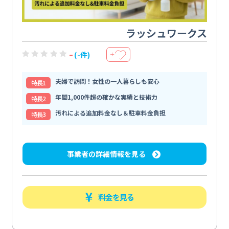
ラッシュワークス
-
(-件)
＋
夫婦で訪問！女性の一人暮らしも安心
特⻑1
年間1,000件超の確かな実績と技術力
特⻑2
汚れによる追加料金なし＆駐車料金負担
特⻑3
事業者の詳細情報を見る
料金を見る