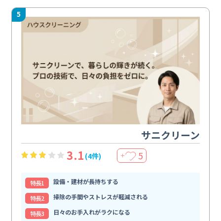
5
サニクリーン
3.1
5
(4件)
＋
設備・建材が長持ちする
特⻑1
掃除の手間やストレスが軽減される
特⻑2
日々のお手入れがラクになる
特⻑3