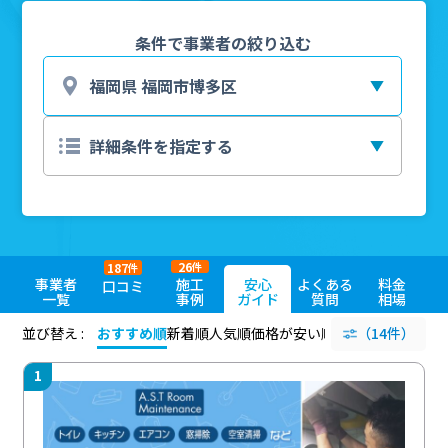
条件で事業者の絞り込む
26
187
件
件
事業者
施工
安心
よくある
料金
口コミ
一覧
事例
ガイド
質問
相場
並び替え :
おすすめ順
新着順
人気順
価格が安い順
評価が高い順
（14件）
評価
1