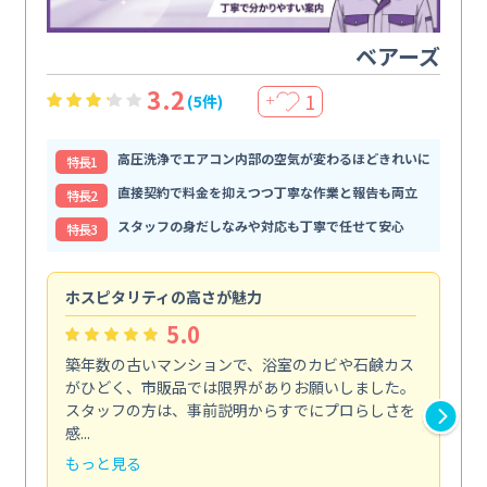
ベアーズ
3.2
1
(5件)
＋
高圧洗浄でエアコン内部の空気が変わるほどきれいに
特⻑1
直接契約で料金を抑えつつ丁寧な作業と報告も両立
特⻑2
スタッフの身だしなみや対応も丁寧で任せて安心
特⻑3
ホスピタリティの高さが魅力
法
5.0
築年数の古いマンションで、浴室のカビや石鹸カス
会
がひどく、市販品では限界がありお願いしました。
し
スタッフの方は、事前説明からすでにプロらしさを
あ
感...
い...
もっと見る
も