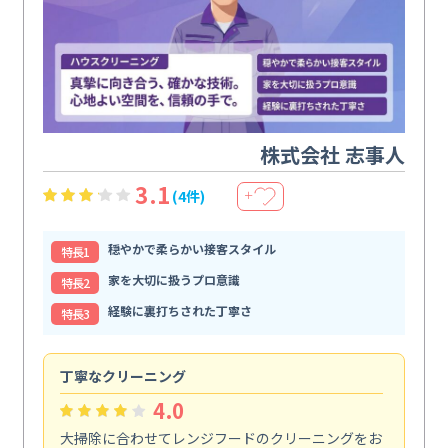
株式会社 志事人
3.1
(4件)
＋
穏やかで柔らかい接客スタイル
特⻑1
家を大切に扱うプロ意識
特⻑2
経験に裏打ちされた丁寧さ
特⻑3
丁寧なクリーニング
サ
4.0
大掃除に合わせてレンジフードのクリーニングをお
ト