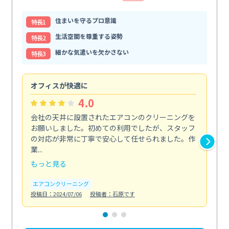
住まいを守るプロ意識
特⻑1
生活空間を尊重する姿勢
特⻑2
細かな気遣いを欠かさない
特⻑3
オフィスが快適に
納
4.0
会社の天井に設置されたエアコンのクリーニングを
浴
お願いしました。初めての利用でしたが、スタッフ
終
の対応が非常に丁寧で安心して任せられました。作
き
業...
し...
もっと見る
も
エアコンクリーニング
お
投稿日：2024/07/06
投稿者：石原です
投稿日