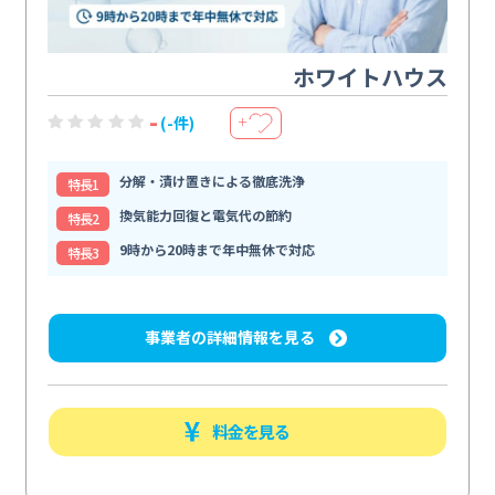
ホワイトハウス
-
(-件)
＋
分解・漬け置きによる徹底洗浄
特⻑1
換気能力回復と電気代の節約
特⻑2
9時から20時まで年中無休で対応
特⻑3
事業者の詳細情報を見る
料金を見る