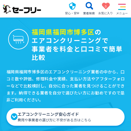
0
安心・安全
業者検索
お気に入り
メニュー
福岡県福岡市博多区
の
エアコンクリーニングで
事業者を料金と口コミで簡単
比較
福岡県福岡市博多区のエアコンクリーニング業者の中から、口
コミ数や評価、修理料金や実績、支払い方法やアフターフォロ
ーなどで比較検討し、自分に合った業者を見つけることができ
ます。納得できる業者を自分で選びたい方にお勧めですので是
非ご利用ください。
エアコンクリーニング安心ガイド
費用や事業者の選び方に不安がある方はこちら