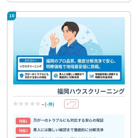
10
福岡ハウスクリーニング
-
(-件)
＋
万が一のトラブルにも対応する安心の保証
特⻑1
素人には難しい細部まで徹底的に分解洗浄
特⻑2