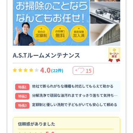
A.S.Tルームメンテナンス
4.0
15
(22件)
＋
他社で断られがちな機種も対応してもらえて助かる
特⻑1
分解洗浄で頑固な油汚れまですっきり落ちて気持ちいい
特⻑2
定額制と優しい洗剤で子どもがいても安心して頼める
特⻑3
信頼感がありました
ま