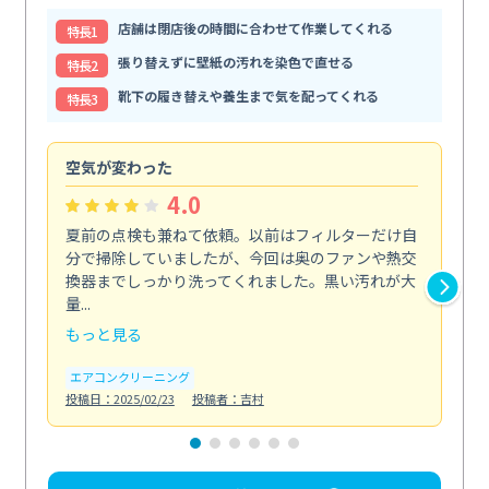
店舗は閉店後の時間に合わせて作業してくれる
特⻑1
張り替えずに壁紙の汚れを染色で直せる
特⻑2
靴下の履き替えや養生まで気を配ってくれる
特⻑3
空気が変わった
浴
4.0
夏前の点検も兼ねて依頼。以前はフィルターだけ自
掃
分で掃除していましたが、今回は奥のファンや熱交
た
換器までしっかり洗ってくれました。黒い汚れが大
キ
量...
安...
もっと見る
も
エアコンクリーニング
お
投稿日：2025/02/23
投稿者：吉村
投稿日