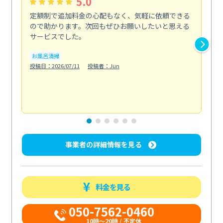
5.0
定額制で追加料金の心配もなく、気軽に依頼できる
定
ので助かります。次回もぜひお願いしたいと思える
し
サービスでした。
カ
お風呂清掃
りま
投稿日：2026/07/11
投稿者：Jun
も
水
投稿日
事業者の詳細情報を見る
料金を見る
050-7562-0460
10時～20時 / 不定休