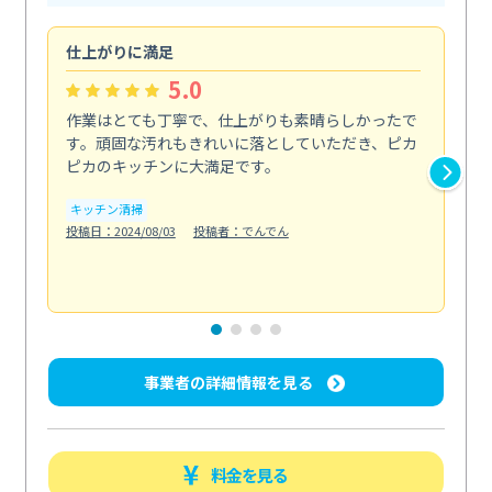
仕上がりに満足
親
5.0
作業はとても丁寧で、仕上がりも素晴らしかったで
ス
す。頑固な汚れもきれいに落としていただき、ピカ
説
ピカのキッチンに大満足です。
の
い...
キッチン清掃
も
投稿日：2024/08/03
投稿者：でんでん
エ
投稿日
事業者の詳細情報を見る
料金を見る