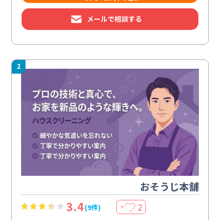
メールで相談する
2
おそうじ本舗
3.4
2
(9件)
＋