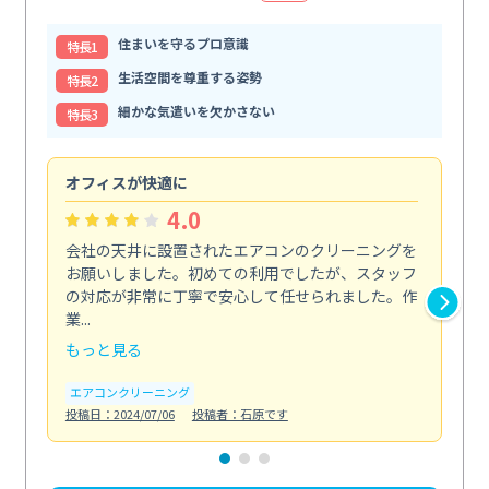
住まいを守るプロ意識
特⻑1
生活空間を尊重する姿勢
特⻑2
細かな気遣いを欠かさない
特⻑3
オフィスが快適に
納
4.0
会社の天井に設置されたエアコンのクリーニングを
浴
お願いしました。初めての利用でしたが、スタッフ
終
の対応が非常に丁寧で安心して任せられました。作
き
業...
し...
もっと見る
も
エアコンクリーニング
お
投稿日：2024/07/06
投稿者：石原です
投稿日