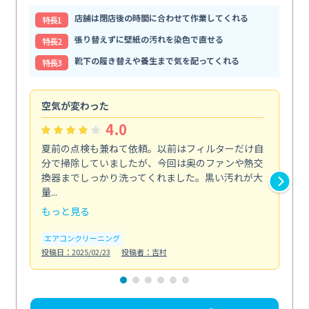
店舗は閉店後の時間に合わせて作業してくれる
特⻑1
張り替えずに壁紙の汚れを染色で直せる
特⻑2
靴下の履き替えや養生まで気を配ってくれる
特⻑3
空気が変わった
浴
4.0
夏前の点検も兼ねて依頼。以前はフィルターだけ自
掃
分で掃除していましたが、今回は奥のファンや熱交
た
換器までしっかり洗ってくれました。黒い汚れが大
キ
量...
安...
もっと見る
も
エアコンクリーニング
お
投稿日：2025/02/23
投稿者：吉村
投稿日