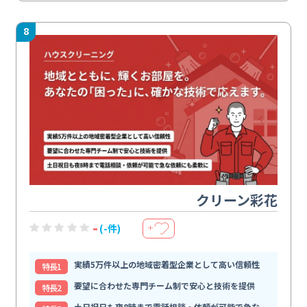
8
クリーン彩花
-
(-件)
＋
実績5万件以上の地域密着型企業として高い信頼性
特⻑1
要望に合わせた専門チーム制で安心と技術を提供
特⻑2
土日祝日も夜8時まで電話相談・依頼が可能で急な依頼にも柔軟に