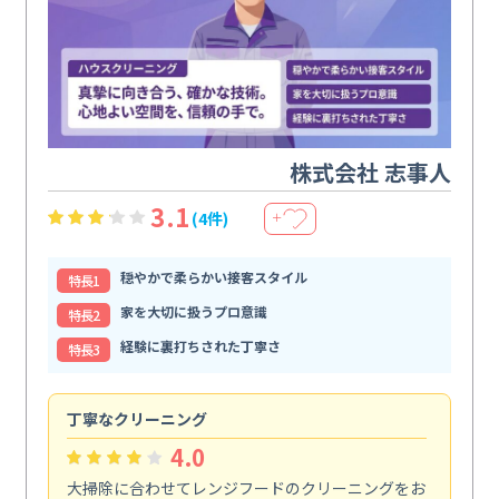
株式会社 志事人
3.1
(4件)
＋
穏やかで柔らかい接客スタイル
特⻑1
家を大切に扱うプロ意識
特⻑2
経験に裏打ちされた丁寧さ
特⻑3
丁寧なクリーニング
サ
4.0
大掃除に合わせてレンジフードのクリーニングをお
ト