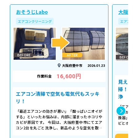
おそうじLabo
大阪北ク
エアコンクリーニング
エアコンク
BEFORE
AFTER
BEFORE
大阪府豊中市
2026.01.23
16,600円
作業料金
見えない
掃！空気
エアコン清掃で空気も電気代もスッキ
浄
リ！
「エアコン
「最近エアコンの効きが悪い」「酸っぱいニオイが
た気がする
する」といったお悩みは、内部に溜まったホコリや
換器」の汚
カビが原因です。 今回は、大阪府豊中市にてエア
ビとホコリ
コン2台を丸ごと洗浄し、新品のような空気を取り
底洗浄し、
戻した事例をご紹介します。 今回の作…