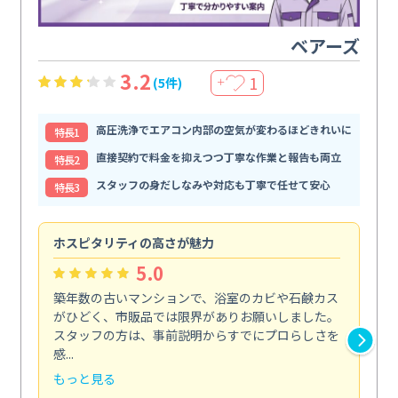
ベアーズ
3.2
1
(5件)
＋
高圧洗浄でエアコン内部の空気が変わるほどきれいに
特⻑1
直接契約で料金を抑えつつ丁寧な作業と報告も両立
特⻑2
スタッフの身だしなみや対応も丁寧で任せて安心
特⻑3
ホスピタリティの高さが魅力
法
5.0
築年数の古いマンションで、浴室のカビや石鹸カス
会
がひどく、市販品では限界がありお願いしました。
し
スタッフの方は、事前説明からすでにプロらしさを
あ
感...
い...
もっと見る
も