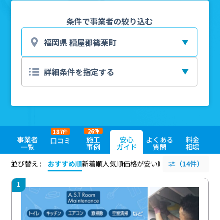
条件で事業者の絞り込む
26
187
件
件
事業者
施工
安心
よくある
料金
口コミ
一覧
事例
ガイド
質問
相場
並び替え :
おすすめ順
新着順
人気順
価格が安い順
評価が高い順
（14件）
評価
1