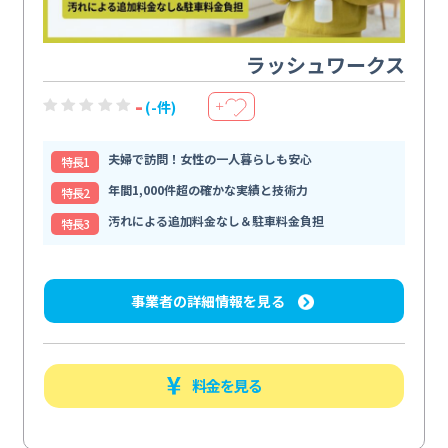
ラッシュワークス
-
(-件)
＋
夫婦で訪問！女性の一人暮らしも安心
特⻑1
年間1,000件超の確かな実績と技術力
特⻑2
汚れによる追加料金なし＆駐車料金負担
特⻑3
事業者の詳細情報を見る
料金を見る