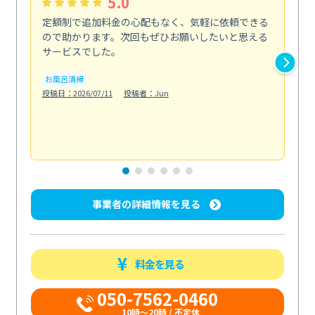
5.0
定額制で追加料金の心配もなく、気軽に依頼できる
定
ので助かります。次回もぜひお願いしたいと思える
し
サービスでした。
カ
お風呂清掃
りま
投稿日：2026/07/11
投稿者：Jun
も
水
投稿日
事業者の詳細情報を見る
料金を見る
050-7562-0460
10時～20時 / 不定休