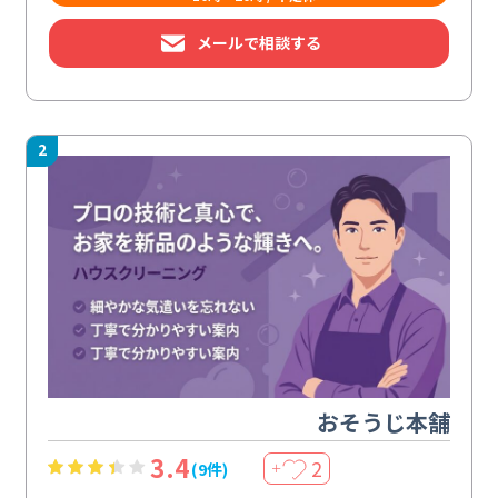
メールで相談する
2
おそうじ本舗
3.4
2
(9件)
＋