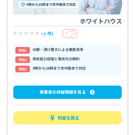
ホワイトハウス
-
(-件)
＋
分解・漬け置きによる徹底洗浄
特⻑1
換気能力回復と電気代の節約
特⻑2
9時から20時まで年中無休で対応
特⻑3
事業者の詳細情報を見る
料金を見る