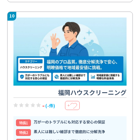
10
福岡ハウスクリーニング
-
(-件)
＋
万が一のトラブルにも対応する安心の保証
特⻑1
素人には難しい細部まで徹底的に分解洗浄
特⻑2