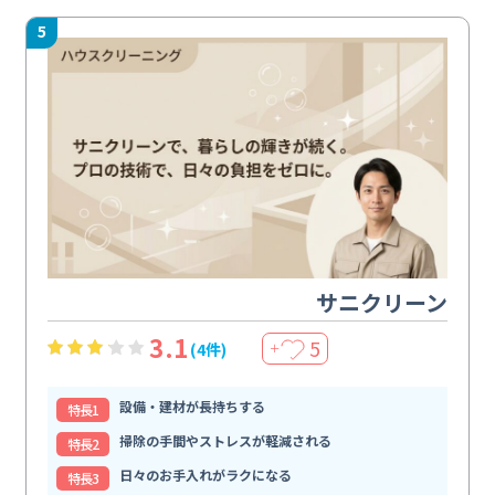
5
サニクリーン
3.1
5
(4件)
＋
設備・建材が長持ちする
特⻑1
掃除の手間やストレスが軽減される
特⻑2
日々のお手入れがラクになる
特⻑3