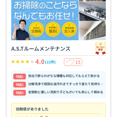
A.S.Tルームメンテナンス
4.0
15
(22件)
＋
他社で断られがちな機種も対応してもらえて助かる
特⻑1
分解洗浄で頑固な油汚れまですっきり落ちて気持ちいい
特⻑2
定額制と優しい洗剤で子どもがいても安心して頼める
特⻑3
信頼感がありました
ま