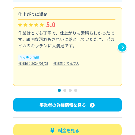
仕上がりに満足
親
5.0
作業はとても丁寧で、仕上がりも素晴らしかったで
ス
す。頑固な汚れもきれいに落としていただき、ピカ
説
ピカのキッチンに大満足です。
の
い...
キッチン清掃
も
投稿日：2024/08/03
投稿者：でんでん
エ
投稿日
事業者の詳細情報を見る
料金を見る