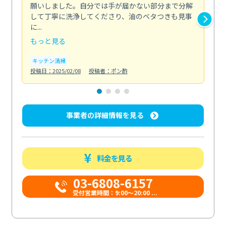
願いしました。自分では手が届かない部分まで分解
の
して丁寧に洗浄してくださり、油のベタつきも見事
れ
に...
け...
もっと見る
も
キッチン清掃
お
投稿日：2025/02/08
投稿者：ポン酢
投稿日
事業者の詳細情報を見る
料金を見る
03-6808-6157
受付営業時間：9:00〜20:00 ...