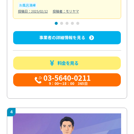
お風呂清掃
ト
投稿日：2025/02/12
投稿者：モリヤマ
投稿日
事業者の詳細情報を見る
料金を見る
03-5640-0211
9：00～18：00 365日
4