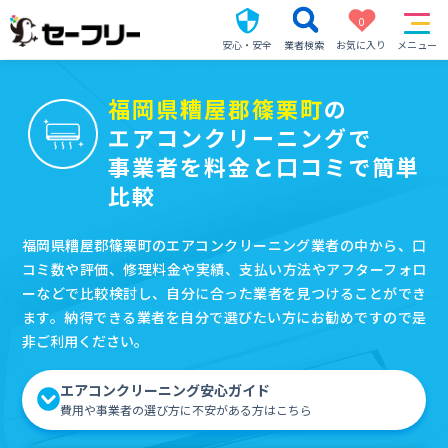
0
安心・安全
業者検索
お気に入り
メニュー
福岡県糟屋郡篠栗町
の
エアコンクリーニングで
事業者を料金と口コミで簡単
比較
福岡県糟屋郡篠栗町のエアコンクリーニング業者の中から、口
コミ数や評価、修理料金や実績、支払い方法やアフターフォロ
ーなどで比較検討し、自分に合った業者を見つけることができ
ます。納得できる業者を自分で選びたい方にお勧めですので是
非ご利用ください。
エアコンクリーニング安心ガイド
費用や事業者の選び方に不安がある方はこちら