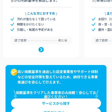
きかの判断基準を解説します。
ク/単発の使
こんな方におすすめ
主
汚れが落ちなくて困っている
水回り（
時間をかけたくない
床・窓・
引越し・転居の予定がある
屋外・空
読了目安
約1分
読了目安
高い掲載基準を通過した認定事業者やサポート体制
などの安全対策を整えているため、納得できる事業
者選びを安心して行えます。
掲載基準をクリアした事業者のみ掲載！安心してお
選びください！
サービスから探す