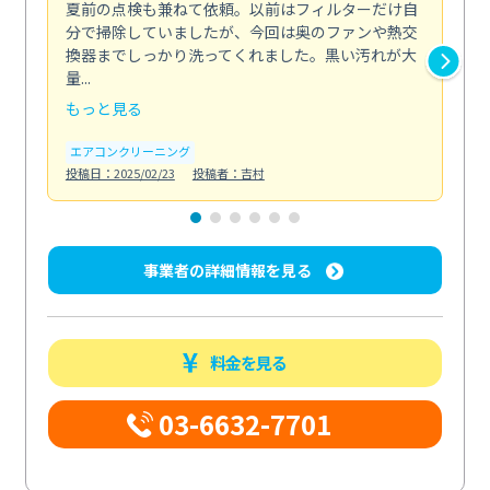
夏前の点検も兼ねて依頼。以前はフィルターだけ自
掃
分で掃除していましたが、今回は奥のファンや熱交
た
換器までしっかり洗ってくれました。黒い汚れが大
キ
量...
安...
もっと見る
も
エアコンクリーニング
お
投稿日：2025/02/23
投稿者：吉村
投稿日
事業者の詳細情報を見る
料金を見る
03-6632-7701