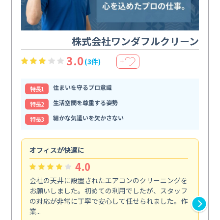
株式会社ワンダフルクリーン
3.0
(3件)
＋
住まいを守るプロ意識
特⻑1
生活空間を尊重する姿勢
特⻑2
細かな気遣いを欠かさない
特⻑3
オフィスが快適に
納
4.0
会社の天井に設置されたエアコンのクリーニングを
浴
お願いしました。初めての利用でしたが、スタッフ
終
の対応が非常に丁寧で安心して任せられました。作
き
業...
し...