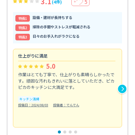
3.1
5
(4件)
＋
設備・建材が長持ちする
特⻑1
掃除の手間やストレスが軽減される
特⻑2
日々のお手入れがラクになる
特⻑3
仕上がりに満足
親
5.0
作業はとても丁寧で、仕上がりも素晴らしかったで
ス
す。頑固な汚れもきれいに落としていただき、ピカ
説
ピカのキッチンに大満足です。
の
い...
キッチン清掃
も
投稿日：2024/08/03
投稿者：でんでん
エ
投稿日