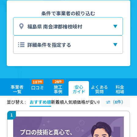
条件で事業者の絞り込む
26
187
件
件
事業者
施工
安心
よくある
料金
口コミ
一覧
事例
ガイド
質問
相場
並び替え :
おすすめ順
新着順
人気順
価格が安い順
評価が高い順
（6件）
評価
1