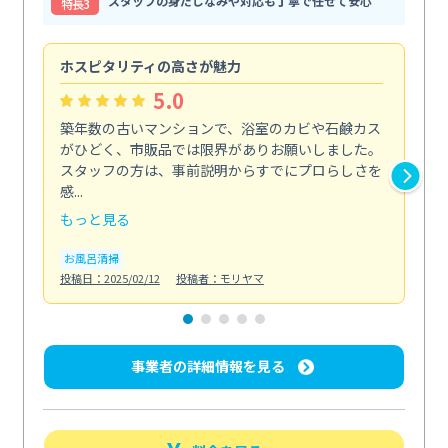
スタッフの身だしなみや対応も丁寧で任せて安心
特⻑3
ホスピタリティの高さが魅力
法
5.0
築年数の古いマンションで、浴室のカビや石鹸カス
会
がひどく、市販品では限界がありお願いしました。
し
スタッフの方は、事前説明からすでにプロらしさを
あ
感...
い...
もっと見る
も
お風呂清掃
ト
投稿日：2025/02/12
投稿者：モリヤマ
投稿日
事業者の詳細情報を見る