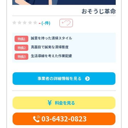
おそうじ革命
-
(-件)
＋
誠意を持った清掃スタイル
特⻑1
真面目で誠実な清掃態度
特⻑2
生活導線を考えた作業配慮
特⻑3
事業者の詳細情報を見る
料金を見る
03-6432-0823