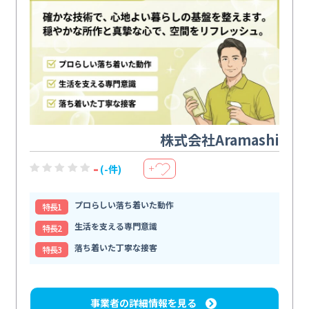
株式会社Aramashi
-
(-件)
＋
プロらしい落ち着いた動作
特⻑1
生活を支える専門意識
特⻑2
落ち着いた丁寧な接客
特⻑3
事業者の詳細情報を見る