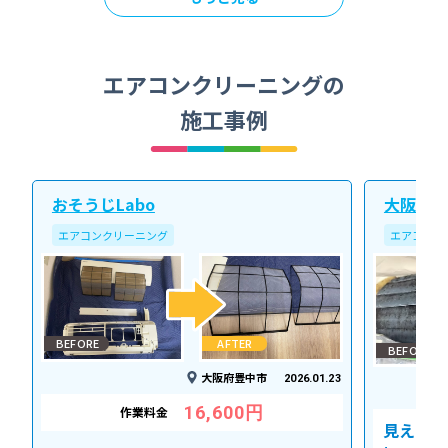
エアコンクリーニングの
施工事例
おそうじLabo
大阪北ク
エアコンクリーニング
エアコンク
BEFORE
AFTER
BEFORE
大阪府豊中市
2026.01.23
16,600円
作業料金
見えない