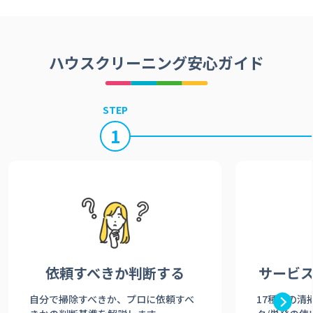
ハウスクリーニング安心ガイド
STEP
1
依頼すべきか
判断する
サービ
自分で掃除すべきか、プロに依頼すべ
17種類の清