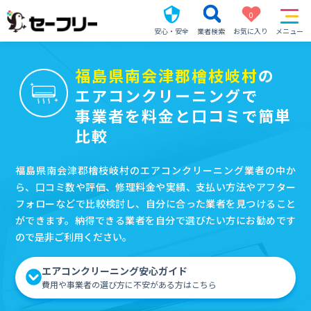
0
安心・安全
業者検索
お気に入り
メニュー
福島県南会津郡檜枝岐村
の
エアコンクリーニングで
事業者を料金と口コミで簡単
比較
福島県南会津郡檜枝岐村のエアコンクリーニング業者の中か
ら、口コミ数や評価、修理料金や実績、支払い方法やアフター
フォローなどで比較検討し、自分に合った業者を見つけること
ができます。納得できる業者を自分で選びたい方にお勧めです
ので是非ご利用ください。
エアコンクリーニング安心ガイド
費用や事業者の選び方に不安がある方はこちら