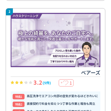
2
ベアーズ
3.2
1
(5件)
＋
高圧洗浄でエアコン内部の空気が変わるほどきれいに
特⻑1
直接契約で料金を抑えつつ丁寧な作業と報告も両立
特⻑2