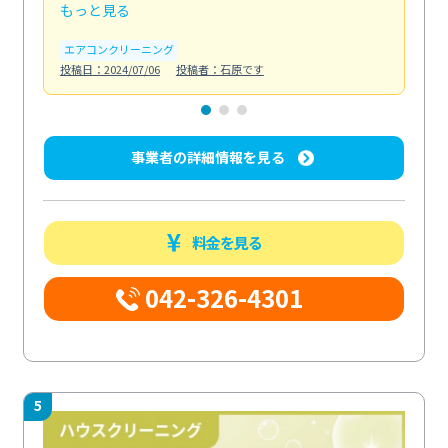
もっと見る
も
エアコンクリーニング
お
投稿日：2024/07/06
投稿者：石原です
投稿日
事業者の詳細情報を見る
料金を見る
042-326-4301
5