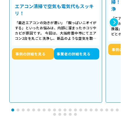
掃！空気
エアコン清掃で空気も電気代もスッキ
浄
リ！
「エアコン
「最近エアコンの効きが悪い」「酸っぱいニオイが
た気がする
する」といったお悩みは、内部に溜まったホコリや
換器」の汚
カビが原因です。 今回は、大阪府豊中市にてエア
ビとホコリ
コン2台を丸ごと洗浄し、新品のような空気を取り
底洗浄し、
戻した事例をご紹介します。 今回の作…
事例の詳
事例の詳細を見る
事業者の詳細を見る