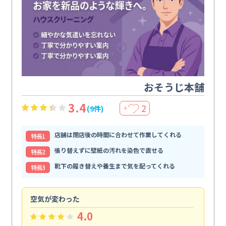
おそうじ本舗
3.4
2
(9件)
＋
店舗は閉店後の時間に合わせて作業してくれる
特⻑1
張り替えずに壁紙の汚れを染色で直せる
特⻑2
靴下の履き替えや養生まで気を配ってくれる
特⻑3
空気が変わった
浴
4.0