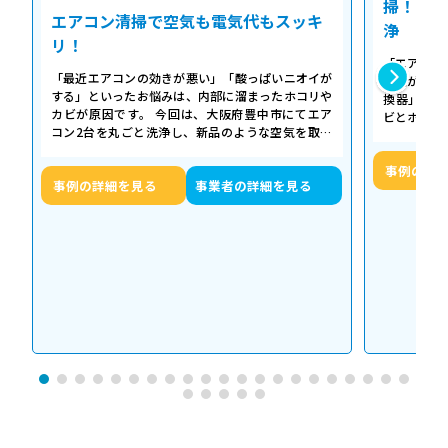
掃！空気
エアコン清掃で空気も電気代もスッキ
浄
リ！
「エアコン
「最近エアコンの効きが悪い」「酸っぱいニオイが
た気がする
する」といったお悩みは、内部に溜まったホコリや
換器」の汚
カビが原因です。 今回は、大阪府豊中市にてエア
ビとホコリ
コン2台を丸ごと洗浄し、新品のような空気を取り
底洗浄し、
戻した事例をご紹介します。 今回の作…
事例の詳
事例の詳細を見る
事業者の詳細を見る