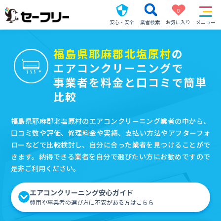
0
安心・安全
業者検索
お気に入り
メニュー
福島県耶麻郡北塩原村
の
エアコンクリーニングで
事業者を料金と口コミで簡単
比較
福島県耶麻郡北塩原村のエアコンクリーニング業者の中から、
口コミ数や評価、修理料金や実績、支払い方法やアフターフォ
ローなどで比較検討し、自分に合った業者を見つけることがで
きます。納得できる業者を自分で選びたい方にお勧めですので
是非ご利用ください。
エアコンクリーニング安心ガイド
費用や事業者の選び方に不安がある方はこちら