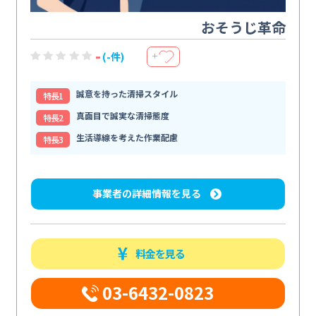
おそうじ革命
-
(-件)
＋
誠意を持った清掃スタイル
特⻑1
真面目で誠実な清掃態度
特⻑2
生活導線を考えた作業配慮
特⻑3
事業者の詳細情報を見る
料金を見る
03-6432-0823