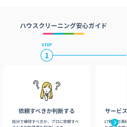
ハウスクリーニング安心ガイド
STEP
1
依頼すべきか
判断する
サービ
自分で掃除すべきか、プロに依頼すべ
17種類の清