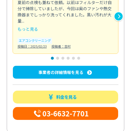
夏前の点検も兼ねて依頼。以前はフィルターだけ自
掃
分で掃除していましたが、今回は奥のファンや熱交
た
換器までしっかり洗ってくれました。黒い汚れが大
キ
量...
安...
もっと見る
も
エアコンクリーニング
お
投稿日：2025/02/23
投稿者：吉村
投稿日
事業者の詳細情報を見る
料金を見る
03-6632-7701