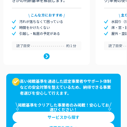
きかの判断基準を解説します。
ク/単発の使
こんな方におすすめ
主
汚れが落ちなくて困っている
水回り（
時間をかけたくない
床・窓・
引越し・転居の予定がある
屋外・空
読了目安
約1分
読了目安
高い掲載基準を通過した認定事業者やサポート体制
などの安全対策を整えているため、納得できる事業
者選びを安心して行えます。
掲載基準をクリアした事業者のみ掲載！安心してお
選びください！
サービスから探す