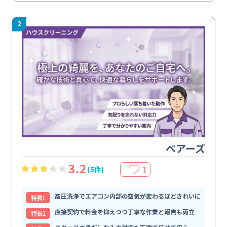
2
ベアーズ
3.2
1
(5件)
＋
高圧洗浄でエアコン内部の空気が変わるほどきれいに
特⻑1
直接契約で料金を抑えつつ丁寧な作業と報告も両立
特⻑2