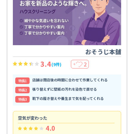
おそうじ本舗
3.4
2
(9件)
＋
店舗は閉店後の時間に合わせて作業してくれる
特⻑1
張り替えずに壁紙の汚れを染色で直せる
特⻑2
靴下の履き替えや養生まで気を配ってくれる
特⻑3
空気が変わった
浴
4.0