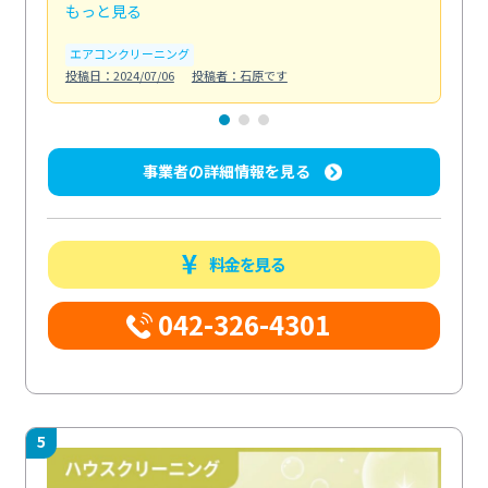
もっと見る
も
エアコンクリーニング
お
投稿日：2024/07/06
投稿者：石原です
投稿日
事業者の詳細情報を見る
料金を見る
042-326-4301
5