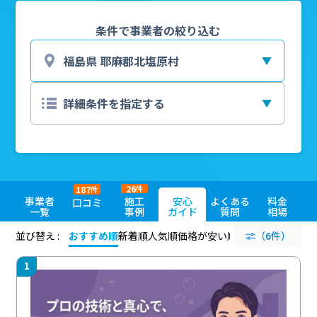
条件で事業者の絞り込む
26
187
件
件
事業者
施工
安心
よくある
料金
口コミ
一覧
事例
ガイド
質問
相場
並び替え :
おすすめ順
新着順
人気順
価格が安い順
評価が高い順
（6件）
評価
1