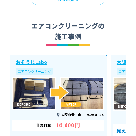
エアコンクリーニングの
施工事例
おそうじLabo
大阪北ク
エアコンクリーニング
エアコンク
BEFORE
AFTER
BEFORE
大阪府豊中市
2026.01.23
16,600円
作業料金
見えない