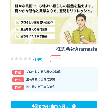
株式会社Aramashi
-
(-件)
＋
プロらしい落ち着いた動作
特⻑1
生活を支える専門意識
特⻑2
落ち着いた丁寧な接客
特⻑3
事業者の詳細情報を見る