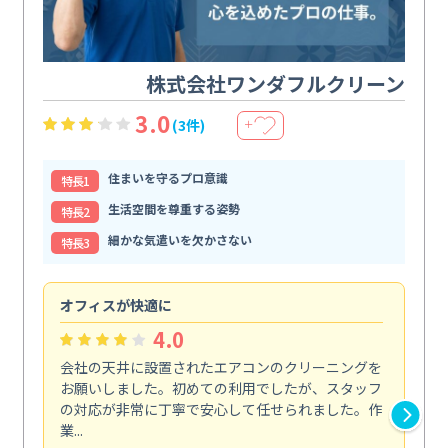
株式会社ワンダフルクリーン
3.0
(3件)
＋
住まいを守るプロ意識
特⻑1
生活空間を尊重する姿勢
特⻑2
細かな気遣いを欠かさない
特⻑3
オフィスが快適に
納
4.0
会社の天井に設置されたエアコンのクリーニングを
浴
お願いしました。初めての利用でしたが、スタッフ
終
の対応が非常に丁寧で安心して任せられました。作
き
業...
し...