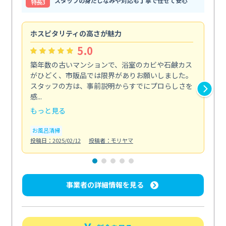
スタッフの身だしなみや対応も丁寧で任せて安心
特⻑3
ホスピタリティの高さが魅力
法
5.0
築年数の古いマンションで、浴室のカビや石鹸カス
会
がひどく、市販品では限界がありお願いしました。
し
スタッフの方は、事前説明からすでにプロらしさを
あ
感...
い...
もっと見る
も
お風呂清掃
ト
投稿日：2025/02/12
投稿者：モリヤマ
投稿日
事業者の詳細情報を見る