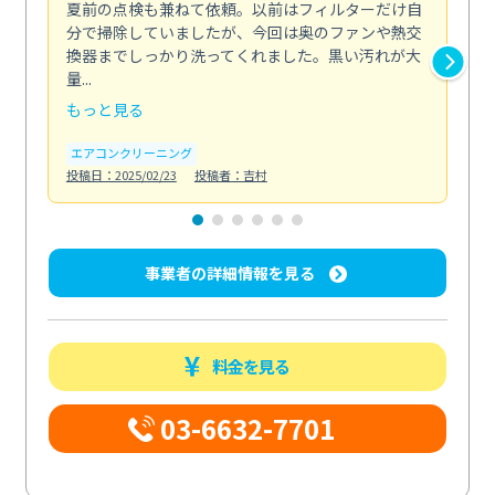
夏前の点検も兼ねて依頼。以前はフィルターだけ自
掃
分で掃除していましたが、今回は奥のファンや熱交
た
換器までしっかり洗ってくれました。黒い汚れが大
キ
量...
安...
もっと見る
も
エアコンクリーニング
お
投稿日：2025/02/23
投稿者：吉村
投稿日
事業者の詳細情報を見る
料金を見る
03-6632-7701