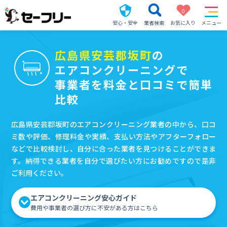
0
安心・安全
業者検索
お気に入り
メニュー
広島県安芸郡坂町
の
エアコンクリーニングで
事業者を料金と口コミで簡単
比較
広島県安芸郡坂町のエアコンクリーニング業者の中から、口コ
ミ数や評価、修理料金や実績、支払い方法やアフターフォロー
などで比較検討し、自分に合った業者を見つけることができま
す。納得できる業者を自分で選びたい方にお勧めですので是非
ご利用ください。
エアコンクリーニング安心ガイド
費用や事業者の選び方に不安がある方はこちら