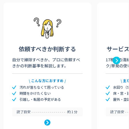
依頼すべきか
判断する
サービ
自分で掃除すべきか、プロに依頼すべ
17種類の清
きかの判断基準を解説します。
ク/単発の使
こんな方におすすめ
主
汚れが落ちなくて困っている
水回り（
時間をかけたくない
床・窓・
引越し・転居の予定がある
屋外・空
読了目安
約1分
読了目安