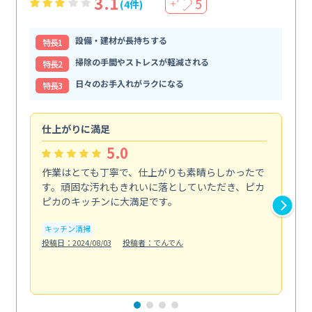
3.1
5
(4件)
＋
設備・建材が長持ちする
特⻑1
掃除の手間やストレスが軽減される
特⻑2
日々のお手入れがラクになる
特⻑3
仕上がりに満足
親
5.0
作業はとても丁寧で、仕上がりも素晴らしかったで
ス
す。頑固な汚れもきれいに落としていただき、ピカ
説
ピカのキッチンに大満足です。
の
い...
キッチン清掃
も
投稿日：2024/08/03
投稿者：でんでん
エ
投稿日