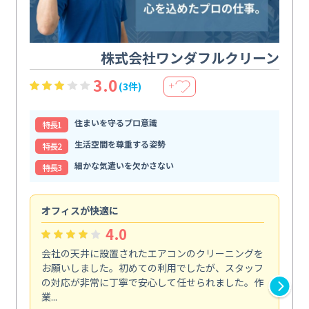
株式会社ワンダフルクリーン
3.0
(3件)
＋
住まいを守るプロ意識
特⻑1
生活空間を尊重する姿勢
特⻑2
細かな気遣いを欠かさない
特⻑3
オフィスが快適に
納
4.0
会社の天井に設置されたエアコンのクリーニングを
浴
お願いしました。初めての利用でしたが、スタッフ
終
の対応が非常に丁寧で安心して任せられました。作
き
業...
し...