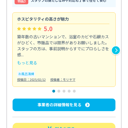
スタッフの身だしなみや対応も丁寧で任せて安心
特⻑3
ホスピタリティの高さが魅力
法
5.0
築年数の古いマンションで、浴室のカビや石鹸カス
会
がひどく、市販品では限界がありお願いしました。
し
スタッフの方は、事前説明からすでにプロらしさを
あ
感...
い...
もっと見る
も
お風呂清掃
ト
投稿日：2025/02/12
投稿者：モリヤマ
投稿日
事業者の詳細情報を見る