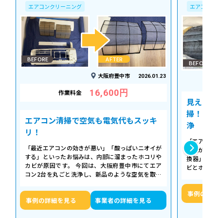
エアコンクリーニング
エアコンク
BEFORE
AFTER
BEFORE
大阪府豊中市
2026.01.23
16,600円
作業料金
見えない
掃！空気
エアコン清掃で空気も電気代もスッキ
浄
リ！
「エアコン
「最近エアコンの効きが悪い」「酸っぱいニオイが
た気がする
する」といったお悩みは、内部に溜まったホコリや
換器」の汚
カビが原因です。 今回は、大阪府豊中市にてエア
ビとホコリ
コン2台を丸ごと洗浄し、新品のような空気を取り
底洗浄し、
戻した事例をご紹介します。 今回の作…
事例の詳
事例の詳細を見る
事業者の詳細を見る