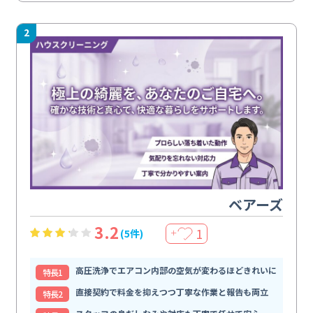
2
ベアーズ
3.2
1
(5件)
＋
高圧洗浄でエアコン内部の空気が変わるほどきれいに
特⻑1
直接契約で料金を抑えつつ丁寧な作業と報告も両立
特⻑2