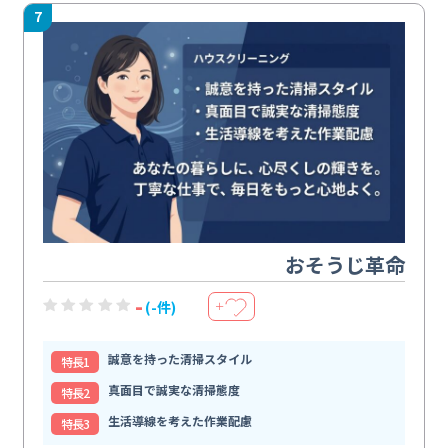
7
おそうじ革命
-
(-件)
＋
誠意を持った清掃スタイル
特⻑1
真面目で誠実な清掃態度
特⻑2
生活導線を考えた作業配慮
特⻑3