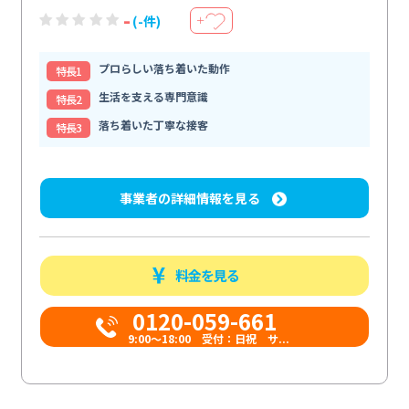
-
(-件)
＋
プロらしい落ち着いた動作
特⻑1
生活を支える専門意識
特⻑2
落ち着いた丁寧な接客
特⻑3
事業者の詳細情報を見る
料金を見る
0120-059-661
9:00〜18:00 受付：日祝 サ...