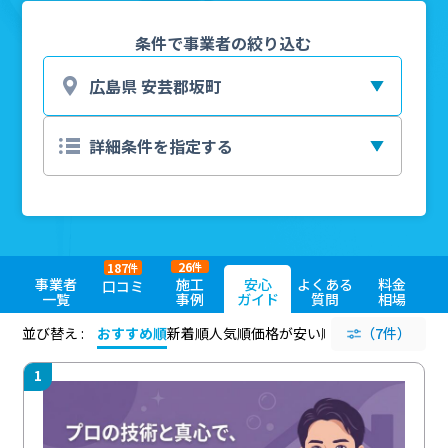
条件で事業者の絞り込む
26
187
件
件
事業者
施工
安心
よくある
料金
口コミ
一覧
事例
ガイド
質問
相場
並び替え :
おすすめ順
新着順
人気順
価格が安い順
評価が高い順
（7件）
評価
1