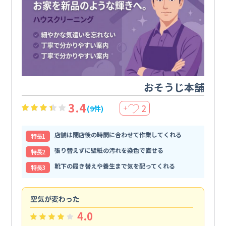
おそうじ本舗
3.4
2
(9件)
＋
店舗は閉店後の時間に合わせて作業してくれる
特⻑1
張り替えずに壁紙の汚れを染色で直せる
特⻑2
靴下の履き替えや養生まで気を配ってくれる
特⻑3
空気が変わった
浴
4.0