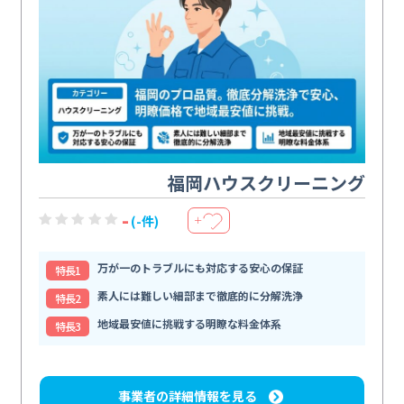
福岡ハウスクリーニング
-
(-件)
＋
万が一のトラブルにも対応する安心の保証
特⻑1
素人には難しい細部まで徹底的に分解洗浄
特⻑2
地域最安値に挑戦する明瞭な料金体系
特⻑3
事業者の詳細情報を見る