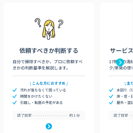
依頼すべきか
判断する
サービ
自分で掃除すべきか、プロに依頼すべ
17種類の清
きかの判断基準を解説します。
ク/単発の使
こんな方におすすめ
主
汚れが落ちなくて困っている
水回り（
時間をかけたくない
床・窓・
引越し・転居の予定がある
屋外・空
読了目安
約1分
読了目安