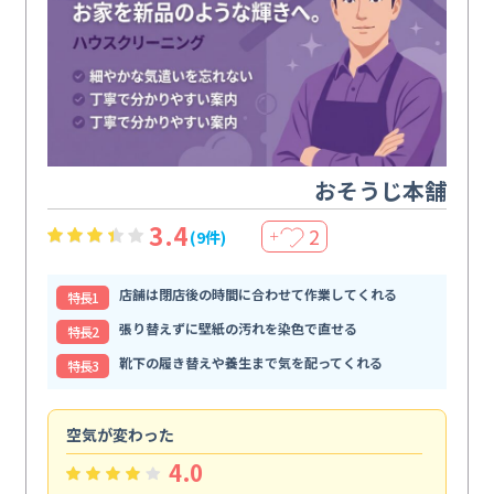
おそうじ本舗
3.4
2
(9件)
＋
店舗は閉店後の時間に合わせて作業してくれる
特⻑1
張り替えずに壁紙の汚れを染色で直せる
特⻑2
靴下の履き替えや養生まで気を配ってくれる
特⻑3
空気が変わった
浴
4.0