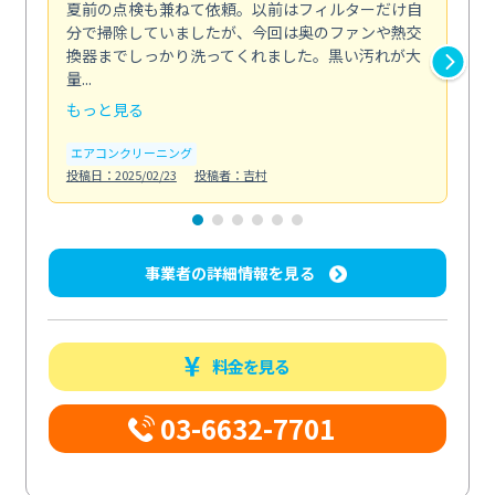
夏前の点検も兼ねて依頼。以前はフィルターだけ自
掃
分で掃除していましたが、今回は奥のファンや熱交
た
換器までしっかり洗ってくれました。黒い汚れが大
キ
量...
安...
もっと見る
も
エアコンクリーニング
お
投稿日：2025/02/23
投稿者：吉村
投稿日
事業者の詳細情報を見る
料金を見る
03-6632-7701