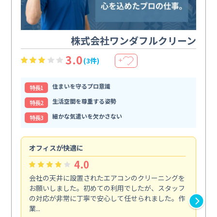
株式会社ワンダフルクリーン
3.0
(3件)
＋
住まいを守るプロ意識
特⻑1
生活空間を尊重する姿勢
特⻑2
細かな気遣いを欠かさない
特⻑3
オフィスが快適に
納
4.0
会社の天井に設置されたエアコンのクリーニングを
浴
お願いしました。初めての利用でしたが、スタッフ
終
の対応が非常に丁寧で安心して任せられました。作
き
業...
し...