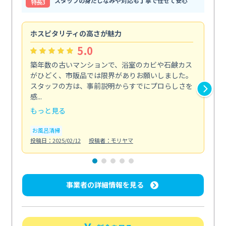
スタッフの身だしなみや対応も丁寧で任せて安心
特⻑3
ホスピタリティの高さが魅力
法
5.0
築年数の古いマンションで、浴室のカビや石鹸カス
会
がひどく、市販品では限界がありお願いしました。
し
スタッフの方は、事前説明からすでにプロらしさを
あ
感...
い...
もっと見る
も
お風呂清掃
ト
投稿日：2025/02/12
投稿者：モリヤマ
投稿日
事業者の詳細情報を見る