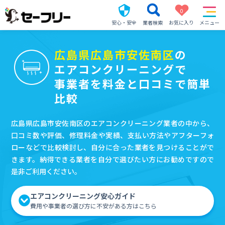
0
安心・安全
業者検索
お気に入り
メニュー
広島県広島市安佐南区
の
エアコンクリーニングで
事業者を料金と口コミで簡単
比較
広島県広島市安佐南区のエアコンクリーニング業者の中から、
口コミ数や評価、修理料金や実績、支払い方法やアフターフォ
ローなどで比較検討し、自分に合った業者を見つけることがで
きます。納得できる業者を自分で選びたい方にお勧めですので
是非ご利用ください。
エアコンクリーニング安心ガイド
費用や事業者の選び方に不安がある方はこちら