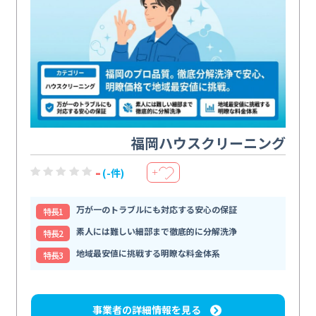
福岡ハウスクリーニング
-
(-件)
＋
万が一のトラブルにも対応する安心の保証
特⻑1
素人には難しい細部まで徹底的に分解洗浄
特⻑2
地域最安値に挑戦する明瞭な料金体系
特⻑3
事業者の詳細情報を見る