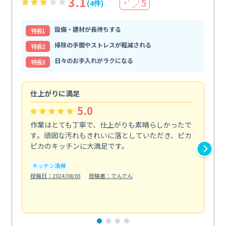
3.1
5
(4件)
＋
設備・建材が長持ちする
特⻑1
掃除の手間やストレスが軽減される
特⻑2
日々のお手入れがラクになる
特⻑3
仕上がりに満足
親
5.0
作業はとても丁寧で、仕上がりも素晴らしかったで
ス
す。頑固な汚れもきれいに落としていただき、ピカ
説
ピカのキッチンに大満足です。
の
い...
キッチン清掃
も
投稿日：2024/08/03
投稿者：でんでん
エ
投稿日