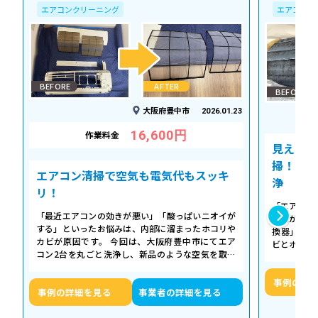
エアコンクリーニング
エアコンク
BEFORE
AFTER
BEFORE
大阪府豊中市
2026.01.23
16,600円
作業料金
見えない
掃！空気
エアコン清掃で空気も電気代もスッキ
浄
リ！
「エアコン
「最近エアコンの効きが悪い」「酸っぱいニオイが
た気がする
する」といったお悩みは、内部に溜まったホコリや
換器」の汚
カビが原因です。 今回は、大阪府豊中市にてエア
ビとホコリ
コン2台を丸ごと洗浄し、新品のような空気を取り
底洗浄し、
戻した事例をご紹介します。 今回の作…
事例の詳
事例の詳細を見る
事業者の詳細を見る