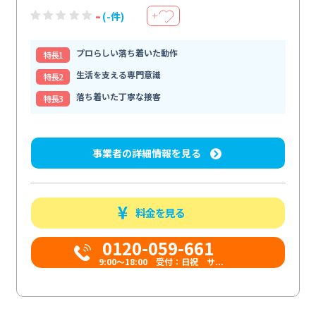
-
(-件)
＋
プロらしい落ち着いた動作
特⻑1
生活を支える専門意識
特⻑2
落ち着いた丁寧な接客
特⻑3
事業者の詳細情報を見る
料金を見る
0120-059-661
9:00〜18:00 受付：日祝 サ...