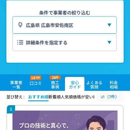
条件で事業者の絞り込む
26
187
件
件
事業者
施工
安心
よくある
料金
口コミ
一覧
事例
ガイド
質問
相場
並び替え :
おすすめ順
新着順
人気順
価格が安い順
評価が高い順
（7件）
評価
1