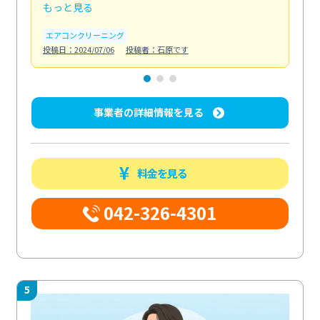
もっと見る
も
エアコンクリーニング
お
投稿日：2024/07/06
投稿者：石原です
投稿日
事業者の詳細情報を見る
料金を見る
042-326-4301
5