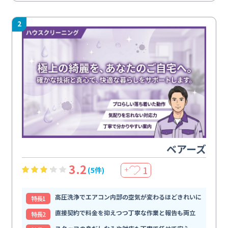
2
ベアーズ
3.2
1
(5件)
＋
高圧洗浄でエアコン内部の空気が変わるほどきれいに
特⻑1
直接契約で料金を抑えつつ丁寧な作業と報告も両立
特⻑2