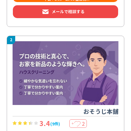
メールで相談する
2
おそうじ本舗
3.4
2
(9件)
＋