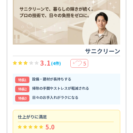
サニクリーン
3.1
5
(4件)
＋
設備・建材が長持ちする
特⻑1
掃除の手間やストレスが軽減される
特⻑2
日々のお手入れがラクになる
特⻑3
仕上がりに満足
親
5.0