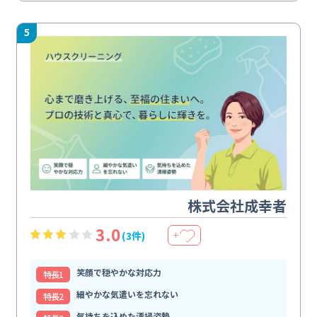
5
株式会社成幸者
3.0
(3件)
＋
笑顔で穏やかな対応力
特⻑1
細やかな気遣いを忘れない
特⻑2
気持ちを込めた清掃姿勢