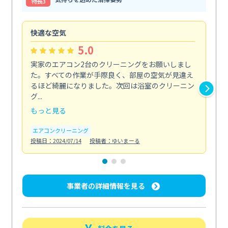
特⻑3
快適な空気
ア
5.0
実家のエアコン2台のクリーニングをお願いしまし
お
た。すべての作業が手際良く、部屋の空気が見違え
り
るほど綺麗になりました。次回は浴室のクリーニン
家
グ...
した.
もっと見る
も
エアコンクリーニング
エ
投稿日：2024/07/14
投稿者：ゆいまーる
投稿日
事業者の詳細情報を見る