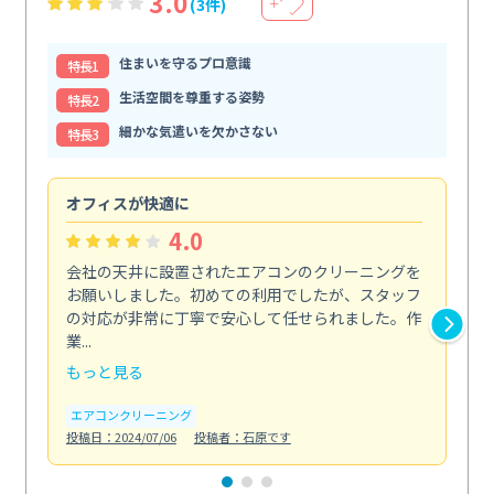
3.0
(3件)
＋
住まいを守るプロ意識
特⻑1
生活空間を尊重する姿勢
特⻑2
細かな気遣いを欠かさない
特⻑3
オフィスが快適に
納
4.0
会社の天井に設置されたエアコンのクリーニングを
浴
お願いしました。初めての利用でしたが、スタッフ
終
の対応が非常に丁寧で安心して任せられました。作
き
業...
し...
もっと見る
も
エアコンクリーニング
お
投稿日：2024/07/06
投稿者：石原です
投稿日