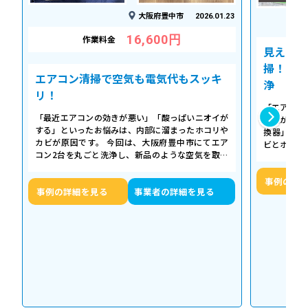
大阪府豊中市
2026.01.23
16,600円
作業料金
見えない
掃！空気
エアコン清掃で空気も電気代もスッキ
浄
リ！
「エアコン
「最近エアコンの効きが悪い」「酸っぱいニオイが
た気がする
する」といったお悩みは、内部に溜まったホコリや
換器」の汚
カビが原因です。 今回は、大阪府豊中市にてエア
ビとホコリ
コン2台を丸ごと洗浄し、新品のような空気を取り
底洗浄し、
戻した事例をご紹介します。 今回の作…
事例の詳
事例の詳細を見る
事業者の詳細を見る