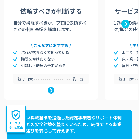
依頼すべきか
判断する
サービ
自分で掃除すべきか、プロに依頼すべ
17種類の清
きかの判断基準を解説します。
ク/単発の使
こんな方におすすめ
主
汚れが落ちなくて困っている
水回り（
時間をかけたくない
床・窓・
引越し・転居の予定がある
屋外・空
読了目安
約1分
読了目安
高い掲載基準を通過した認定事業者やサポート体制
セーフリー
などの安全対策を整えているため、納得できる事業
安心の理由
者選びを安心して行えます。