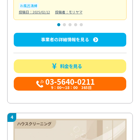
お風呂清掃
ト
投稿日：2025/02/12
投稿者：モリヤマ
投稿日
事業者の詳細情報を見る
料金を見る
03-5640-0211
9：00～18：00 365日
4