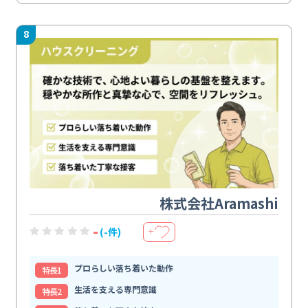
8
株式会社Aramashi
-
(-件)
＋
プロらしい落ち着いた動作
特⻑1
生活を支える専門意識
特⻑2