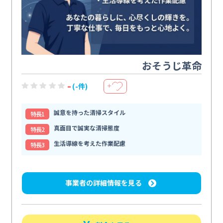
おそうじ革命
-
(-件)
＋
誠意を持った清掃スタイル
特⻑1
真面目で誠実な清掃態度
特⻑2
生活導線を考えた作業配慮
特⻑3
事業者の詳細情報を見る