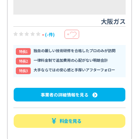
大阪ガス
-
(-件)
＋
独自の厳しい技術研修を合格したプロのみが訪問
特⻑1
一律料金制で追加費用の心配がない明朗会計
特⻑2
大手ならではの安心感と手厚いアフターフォロー
特⻑3
事業者の詳細情報を見る
料金を見る