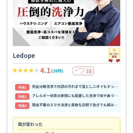
Ledope
4.1
18
(26件)
＋
完全分解洗浄で内部の汚れまで落としニオイもすっきり解消
特⻑1
アレルギー体質の家族にも配慮した洗浄で咳や鼻づまりが和らぐ
特⻑2
現金不要のスマホ決済と柔軟な日程で急ぎでも頼みやすい
特⻑3
風が変わった
家