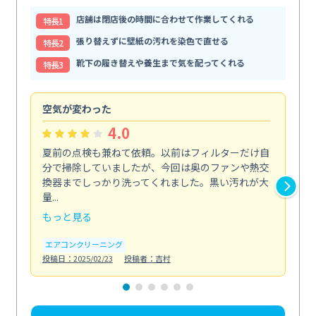
店舗は閉店後の時間に合わせて作業してくれる
特⻑1
張り替えずに壁紙の汚れを染色で直せる
特⻑2
靴下の履き替えや養生まで気を配ってくれる
特⻑3
空気が変わった
浴
4.0
夏前の点検も兼ねて依頼。以前はフィルターだけ自
掃
分で掃除していましたが、今回は奥のファンや熱交
た
換器までしっかり洗ってくれました。黒い汚れが大
キ
量...
安...
もっと見る
も
エアコンクリーニング
お
投稿日：2025/02/23
投稿者：吉村
投稿日