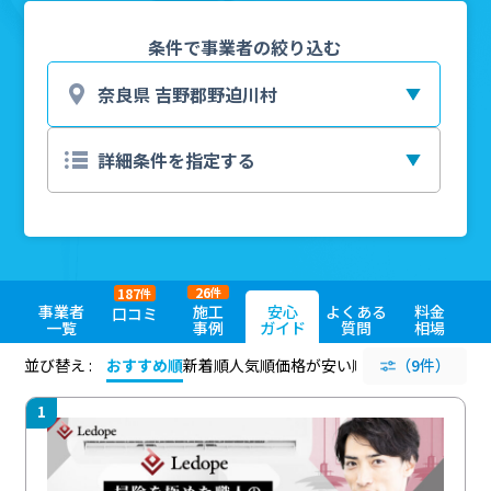
条件で事業者の絞り込む
26
187
件
件
事業者
施工
安心
よくある
料金
口コミ
一覧
事例
ガイド
質問
相場
並び替え :
おすすめ順
新着順
人気順
価格が安い順
評価が高い順
（9件）
評価
1