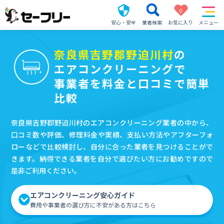
0
安心・安全
業者検索
お気に入り
メニュー
奈良県吉野郡野迫川村
の
エアコンクリーニングで
事業者を料金と口コミで簡単
比較
奈良県吉野郡野迫川村のエアコンクリーニング業者の中から、
口コミ数や評価、修理料金や実績、支払い方法やアフターフォ
ローなどで比較検討し、自分に合った業者を見つけることがで
きます。納得できる業者を自分で選びたい方にお勧めですので
是非ご利用ください。
エアコンクリーニング安心ガイド
費用や事業者の選び方に不安がある方はこちら