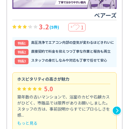
ベアーズ
3.2
1
(5件)
＋
高圧洗浄でエアコン内部の空気が変わるほどきれいに
特⻑1
直接契約で料金を抑えつつ丁寧な作業と報告も両立
特⻑2
スタッフの身だしなみや対応も丁寧で任せて安心
特⻑3
ホスピタリティの高さが魅力
法
5.0
築年数の古いマンションで、浴室のカビや石鹸カス
会
がひどく、市販品では限界がありお願いしました。
し
スタッフの方は、事前説明からすでにプロらしさを
あ
感...
い...
もっと見る
も