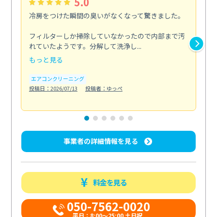
5.0
冷房をつけた瞬間の臭いがなくなって驚きました。
季
な
フィルターしか掃除していなかったので内部まで汚
れていたようです。分解して洗浄し...
浴室
もっと見る
も
エアコンクリーニング
水
投稿日：2026/07/13
投稿者：ゆっぺ
投稿日
事業者の詳細情報を見る
料金を見る
050-7562-0020
平日：8:00〜25:00 土日祝...