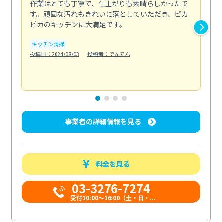
作業はとても丁寧で、仕上がりも素晴らしかったで
ス
す。頑固な汚れもきれいに落としていただき、ピカ
説
ピカのキッチンに大満足です。
の
い...
キッチン清掃
も
投稿日：2024/08/03
投稿者：でんでん
エ
投稿日
事業者の詳細情報を見る
料金を見る
03-3276-7274
受付10:00〜16:00（土・日・...