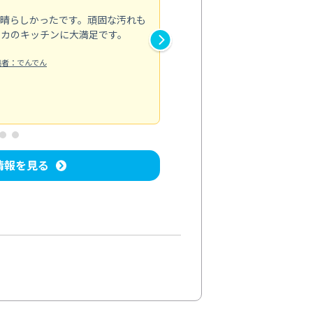
素晴らしかったです。頑固な汚れも
スタッフの方は非常に親切で、
ピカのキッチンに大満足です。
き安心感がありました。エアコ
り快適に感じています。丁寧な
稿者：でんでん
エアコンクリーニング
投稿日：2024/
情報を見る