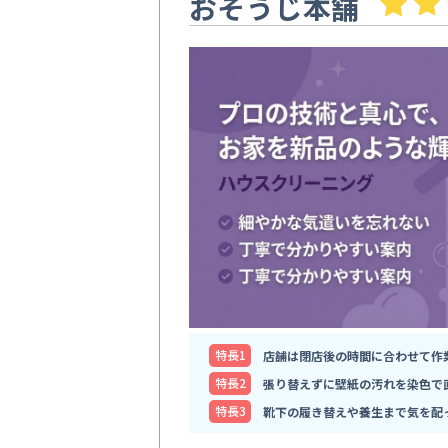
おそうじ本舗
特⻑1
店舗は閉店後の時間に合わせて作
特⻑2
張り替えずに壁紙の汚れを染色で
特⻑3
靴下の履き替えや養生まで気を配