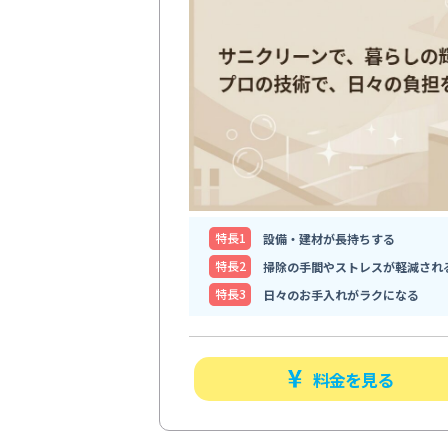
特⻑1
設備・建材が長持ちする
特⻑2
掃除の手間やストレスが軽減され
特⻑3
日々のお手入れがラクになる
料金を見る