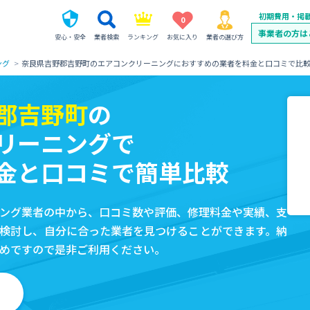
初期費用・掲
0
事業者の方は
安心・安全
業者検索
ランキング
お気に入り
業者の選び方
ング
奈良県吉野郡吉野町のエアコンクリーニングにおすすめの業者を料金と口コミで比
郡吉野町
の
リーニングで
金と口コミで簡単比較
ング業者の中から、口コミ数や評価、修理料金や実績、支
検討し、自分に合った業者を見つけることができます。納
めですので是非ご利用ください。