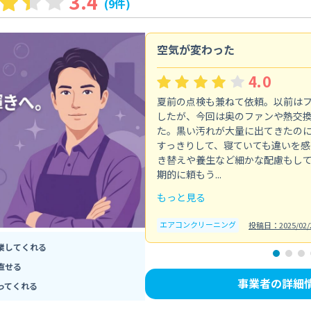
3.4
(9件)
空気が変わった
4.0
夏前の点検も兼ねて依頼。以前は
したが、今回は奥のファンや熱交
た。黒い汚れが大量に出てきたの
すっきりして、寝ていても違いを感
き替えや養生など細かな配慮もし
期的に頼もう...
もっと見る
エアコンクリーニング
投稿日：2025/02/
業してくれる
直せる
事業者の詳細
ってくれる