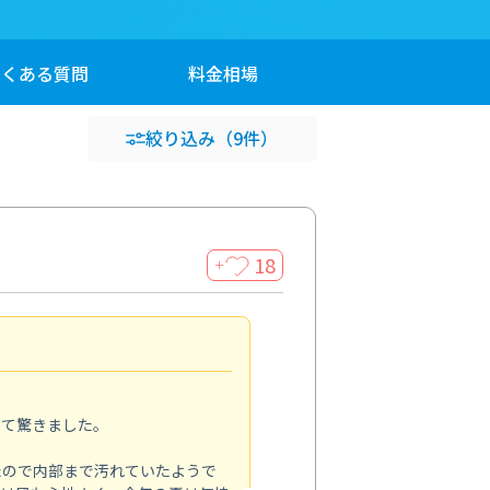
よくある
質問
料金
相場
絞り込み
（9件）
18
＋
家全体の印象が変わった
5.0
って驚きました。
季節の変わり目に家の汚れを一
をお願いしました。
たので内部まで汚れていたようで