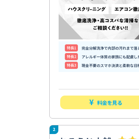
特⻑1
完全分解洗浄で内部の汚れまで落
特⻑2
アレルギー体質の家族にも配慮し
特⻑3
現金不要のスマホ決済と柔軟な日
料金を見る
2