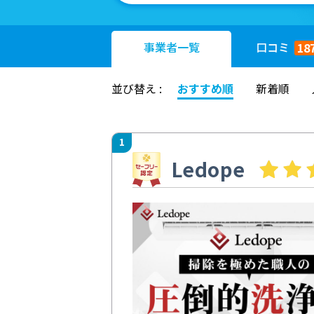
事業者
一覧
口コミ
18
並び替え :
おすすめ順
新着順
1
Ledope