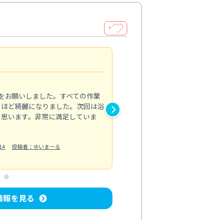
＋
アレルギーが軽減
4.0
をお願いしました。すべての作業
お掃除機能付きエアコンでも内
るほど綺麗になりました。次回は浴
浄してもらいました。作業中は
と思います。非常に満足していま
で安心できました。エアコン内
れ、アレルギーの症状も軽減さ
に過ごせています。
14
投稿者：ゆいまーる
エアコンクリーニング
投稿日：2024/
情報を見る