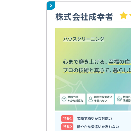
5
株式会社成幸者
特⻑1
笑顔で穏やかな対応力
特⻑2
細やかな気遣いを忘れない