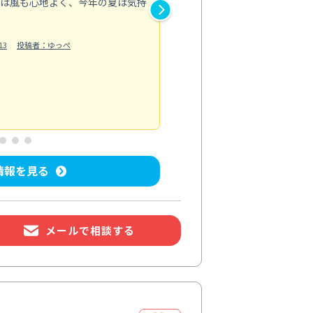
とは風も心地よく、今年の夏は気持
浴室では落ちにくかった水垢や
も明るい印象に。
13
投稿者：ゆっぺ
換気扇は油汚れで回転が重くな
い込むようになり、料理後の空
もっと見る
水回り清掃
投稿日：2026/07/04
投
情報を見る
メールで相談する