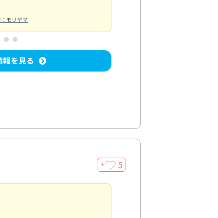
者：モリヤマ
情報を見る
5
＋
親切で丁寧な作業
5.0