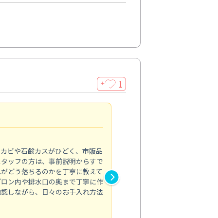
1
＋
法人利用
5.0
のカビや石鹸カスがひどく、市販品
会社のトイレと洗面台清掃をス
スタッフの方は、事前説明からすで
てはオフィス対応が雑なところ
れがどう落ちるのかを丁寧に教えて
なみから言葉遣い、作業マナー
プロン内や排水口の奥まで丁寧に作
心して任せられました。
確認しながら、日々のお手入れ方法
トイレ清掃
投稿日：2024/09/09
投