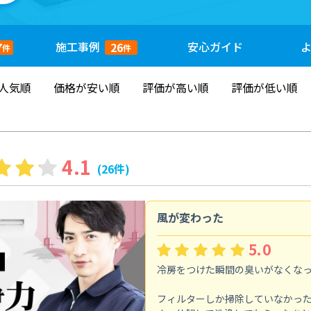
施工
事例
安心
ガイド
7
26
件
件
人気順
価格が安い順
評価が高い順
評価が低い順
4.1
(26件)
風が変わった
5.0
冷房をつけた瞬間の臭いがなくな
フィルターしか掃除していなかっ