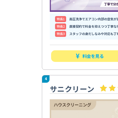
特⻑1
高圧洗浄でエアコン内部の空気が
特⻑2
直接契約で料金を抑えつつ丁寧な
特⻑3
スタッフの身だしなみや対応も丁
料金を見る
4
サニクリーン