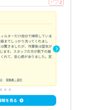
2
＋
浴室が明るく
5.0
フィルターだけ自分で掃除していま
掃除しても取れなかったカビや
換器までしっかり洗ってくれまし
がプロ。浴室が明るく感じるほ
には驚きましたが、作業後は空気が
の説明も丁寧で安心できました
じます。スタッフの方が靴下の履
と気分も全然違います。
てくれて、安心感がありました。定
お風呂清掃
投稿日：2025/02/12
投
23
投稿者：吉村
情報を見る