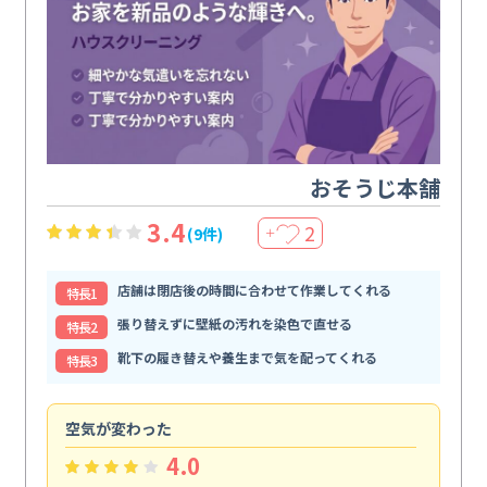
おそうじ本舗
3.4
2
(9件)
＋
店舗は閉店後の時間に合わせて作業してくれる
特⻑1
張り替えずに壁紙の汚れを染色で直せる
特⻑2
靴下の履き替えや養生まで気を配ってくれる
特⻑3
空気が変わった
浴
4.0