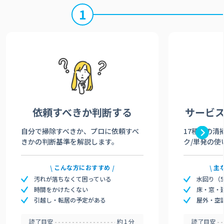
1
依頼すべきか
判断する
サービ
自分で掃除すべきか、プロに依頼すべ
17種類の清
きかの判断基準を解説します。
ク/単発の使
こんな方におすすめ
主
汚れが落ちなくて困っている
水回り（
時間をかけたくない
床・窓・
引越し・転居の予定がある
屋外・空
読了目安
約1分
読了目安