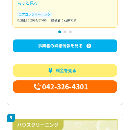
もっと見る
も
エアコンクリーニング
お
投稿日：2024/07/06
投稿者：石原です
投稿日
事業者の詳細情報を見る
料金を見る
042-326-4301
5