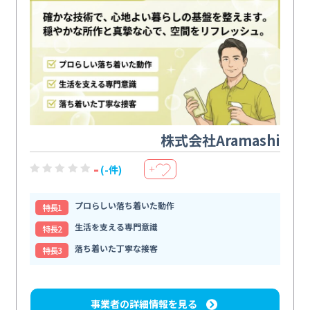
株式会社Aramashi
-
(-件)
＋
プロらしい落ち着いた動作
特⻑1
生活を支える専門意識
特⻑2
落ち着いた丁寧な接客
特⻑3
事業者の詳細情報を見る