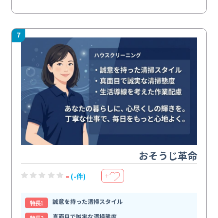
7
おそうじ革命
-
(-件)
＋
誠意を持った清掃スタイル
特⻑1
真面目で誠実な清掃態度
特⻑2