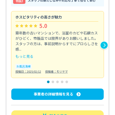
スタッフの身だしなみや対応も丁寧で任せて安心
特⻑3
ホスピタリティの高さが魅力
法
5.0
築年数の古いマンションで、浴室のカビや石鹸カス
会
がひどく、市販品では限界がありお願いしました。
し
スタッフの方は、事前説明からすでにプロらしさを
あ
感...
い...
もっと見る
も
お風呂清掃
ト
投稿日：2025/02/12
投稿者：モリヤマ
投稿日
事業者の詳細情報を見る