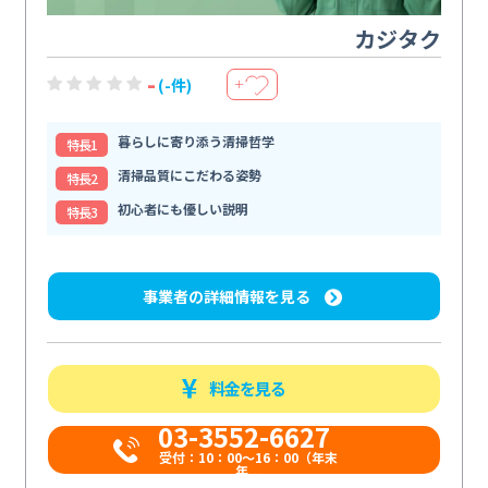
カジタク
-
(-件)
＋
暮らしに寄り添う清掃哲学
特⻑1
清掃品質にこだわる姿勢
特⻑2
初心者にも優しい説明
特⻑3
事業者の詳細情報を見る
料金を見る
03-3552-6627
受付：10：00～16：00（年末
年...