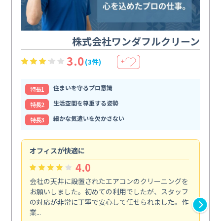
株式会社ワンダフルクリーン
3.0
(3件)
＋
住まいを守るプロ意識
特⻑1
生活空間を尊重する姿勢
特⻑2
細かな気遣いを欠かさない
特⻑3
オフィスが快適に
納
4.0
会社の天井に設置されたエアコンのクリーニングを
浴
お願いしました。初めての利用でしたが、スタッフ
終
の対応が非常に丁寧で安心して任せられました。作
き
業...
し...