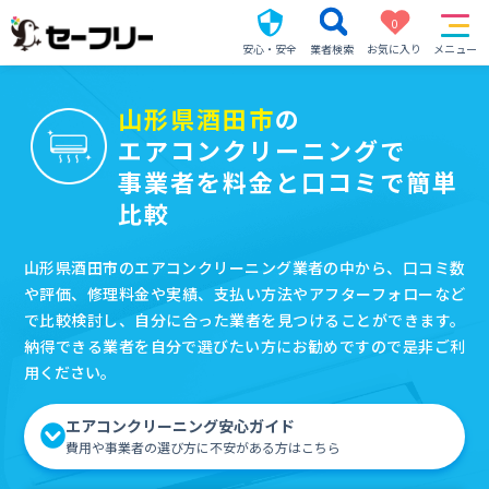
0
安心・安全
業者検索
お気に入り
メニュー
山形県酒田市
の
エアコンクリーニングで
事業者を料金と口コミで簡単
比較
山形県酒田市のエアコンクリーニング業者の中から、口コミ数
や評価、修理料金や実績、支払い方法やアフターフォローなど
で比較検討し、自分に合った業者を見つけることができます。
納得できる業者を自分で選びたい方にお勧めですので是非ご利
用ください。
エアコンクリーニング安心ガイド
費用や事業者の選び方に不安がある方はこちら