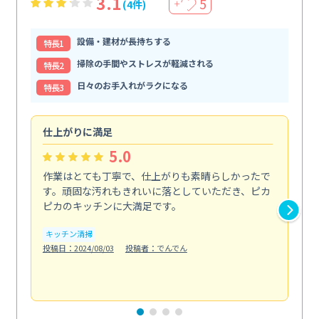
3.1
5
(4件)
＋
設備・建材が長持ちする
特⻑1
掃除の手間やストレスが軽減される
特⻑2
日々のお手入れがラクになる
特⻑3
仕上がりに満足
親
5.0
作業はとても丁寧で、仕上がりも素晴らしかったで
ス
す。頑固な汚れもきれいに落としていただき、ピカ
説
ピカのキッチンに大満足です。
の
い...
キッチン清掃
も
投稿日：2024/08/03
投稿者：でんでん
エ
投稿日