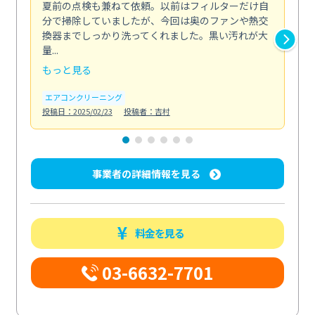
夏前の点検も兼ねて依頼。以前はフィルターだけ自
掃
分で掃除していましたが、今回は奥のファンや熱交
た
換器までしっかり洗ってくれました。黒い汚れが大
キ
量...
安...
もっと見る
も
エアコンクリーニング
お
投稿日：2025/02/23
投稿者：吉村
投稿日
事業者の詳細情報を見る
料金を見る
03-6632-7701