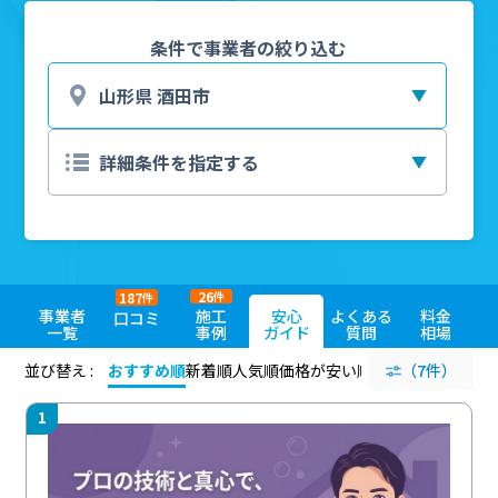
条件で事業者の絞り込む
26
187
件
件
事業者
施工
安心
よくある
料金
口コミ
一覧
事例
ガイド
質問
相場
並び替え :
おすすめ順
新着順
人気順
価格が安い順
評価が高い順
（7件）
評価
1