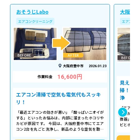
おそうじLabo
大阪北ク
エアコンクリーニング
エアコンク
BEFORE
AFTER
BEFORE
大阪府豊中市
2026.01.23
16,600円
作業料金
見えない
掃！空気
エアコン清掃で空気も電気代もスッキ
浄
リ！
「エアコン
「最近エアコンの効きが悪い」「酸っぱいニオイが
た気がする
する」といったお悩みは、内部に溜まったホコリや
換器」の汚
カビが原因です。 今回は、大阪府豊中市にてエア
ビとホコリ
コン2台を丸ごと洗浄し、新品のような空気を取り
底洗浄し、
戻した事例をご紹介します。 今回の作…