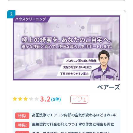
2
ベアーズ
3.2
1
(5件)
＋
高圧洗浄でエアコン内部の空気が変わるほどきれいに
特⻑1
直接契約で料金を抑えつつ丁寧な作業と報告も両立
特⻑2