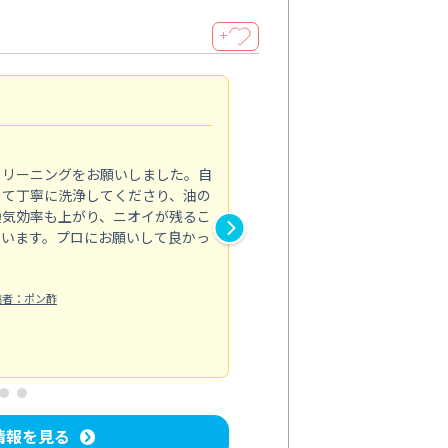
＋
サニタリーパックが便利
5.0
クリーニングをお願いしました。自
トイレや洗面所など水回りの汚
して丁寧に洗浄してくださり、油の
パックを試してみました。それ
換気効率も上がり、ニオイが残るこ
や道具を使い分けていて、安心
ています。プロにお願いして良かっ
落ちたことで、毎朝の支度も気
うろこ取りをオプションで追加
らない汚れ...
稿者：ポン酢
もっと見る
お風呂清掃
投稿日：2024/11/22
投
情報を見る