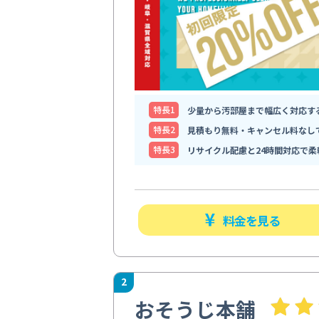
特⻑1
少量から汚部屋まで幅広く対応す
特⻑2
見積もり無料・キャンセル料なし
特⻑3
リサイクル配慮と24時間対応で柔
料金を見る
2
おそうじ本舗