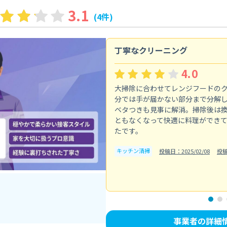
3.1
(4件)
丁寧なクリーニング
4.0
大掃除に合わせてレンジフードの
分では手が届かない部分まで分解
ベタつきも見事に解消。掃除後は
ともなくなって快適に料理ができ
たです。
キッチン清掃
投稿日：2025/02/08
投
事業者の詳細