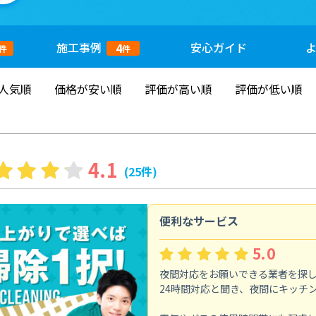
施工
事例
安心
ガイド
4
件
件
人気順
価格が安い順
評価が高い順
評価が低い順
4.1
(25件)
便利なサービス
5.0
夜間対応をお願いできる業者を探
24時間対応と聞き、夜間にキッチ