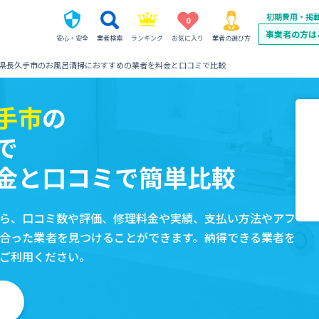
初期費用・掲
0
事業者の方は
安心・安全
業者検索
ランキング
お気に入り
業者の選び方
県長久手市のお風呂清掃におすすめの業者を料金と口コミで比較
手市
の
で
金と口コミで簡単比較
ら、口コミ数や評価、修理料金や実績、支払い方法やアフ
合った業者を見つけることができます。納得できる業者を
ご利用ください。