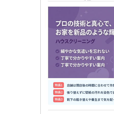
特⻑1
店舗は閉店後の時間に合わせて作
特⻑2
張り替えずに壁紙の汚れを染色で
特⻑3
靴下の履き替えや養生まで気を配