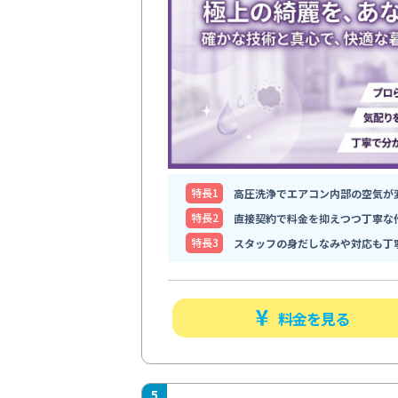
特⻑1
高圧洗浄でエアコン内部の空気が
特⻑2
直接契約で料金を抑えつつ丁寧な
特⻑3
スタッフの身だしなみや対応も丁
料金を見る
5