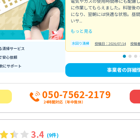
電気やガスの使用時間帯にも配慮
に作業してもらえました。料理後
になり、翌朝には快適な状態。昼
いサ...
もっと見る
水回り清掃
投稿日：2026/07/14
投稿
る清掃サービス
で安心依頼
軟にサポート
事業者の詳細
050-7562-2179
24時間対応（年中無休）
3.4
(9件)