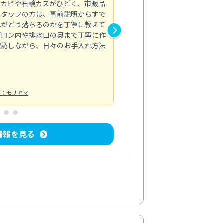
のカビや石鹸カスがひどく、市販品
会社のトイレと洗面台清掃をス
スタッフの方は、事前説明からすで
てはオフィス対応が雑なところ
れがどう落ちるのかを丁寧に教えて
なみから言葉遣い、作業マナー
プロン内や排水口の奥まで丁寧に作
心して任せられました。
確認しながら、日々のお手入れ方法
トイレ清掃
投稿日：2024/09/09
投
者：モリヤマ
情報を見る