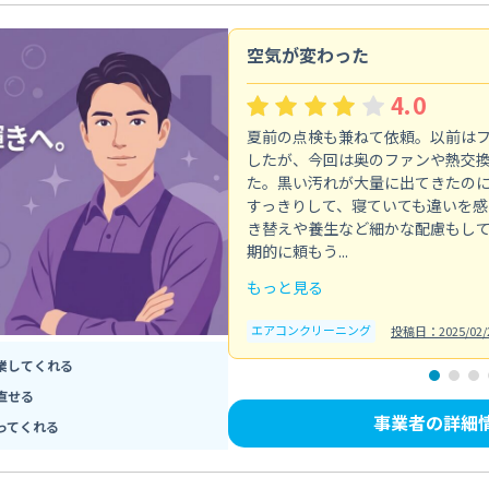
空気が変わった
4.0
夏前の点検も兼ねて依頼。以前は
したが、今回は奥のファンや熱交
た。黒い汚れが大量に出てきたの
すっきりして、寝ていても違いを感
き替えや養生など細かな配慮もし
期的に頼もう...
もっと見る
エアコンクリーニング
投稿日：2025/02/
業してくれる
直せる
事業者の詳細
ってくれる