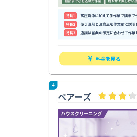
特⻑1
高圧洗浄に加えて手作業で隅まで
特⻑2
使う洗剤と注意点を作業前に説明
特⻑3
店舗は営業の予定に合わせて作業
料金を見る
4
ベアーズ