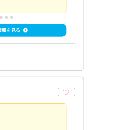
屋内清掃
投稿日：2025/04/08
投稿
情報を見る
1
＋
法人利用
5.0