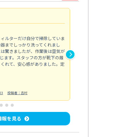
浴室が明るく
5.0
フィルターだけ自分で掃除していま
掃除しても取れなかったカビや
換器までしっかり洗ってくれまし
がプロ。浴室が明るく感じるほ
には驚きましたが、作業後は空気が
の説明も丁寧で安心できました
じます。スタッフの方が靴下の履
と気分も全然違います。
てくれて、安心感がありました。定
お風呂清掃
投稿日：2025/02/12
投
23
投稿者：吉村
情報を見る