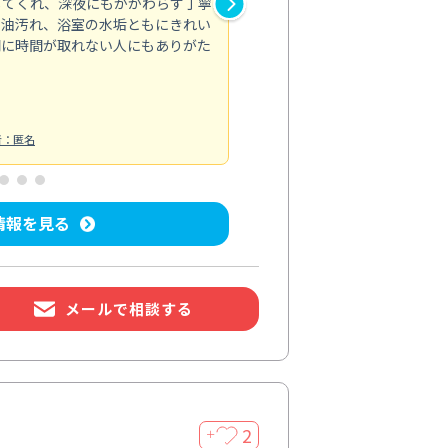
してくれ、深夜にもかかわらず丁寧
が行き届かず気になっていた場
の油汚れ、浴室の水垢ともにきれい
適。頼んで正解でした。
間に時間が取れない人にもありがた
エアコンクリーニング
投稿日：2026/
者：匿名
情報を見る
メールで相談する
2
＋