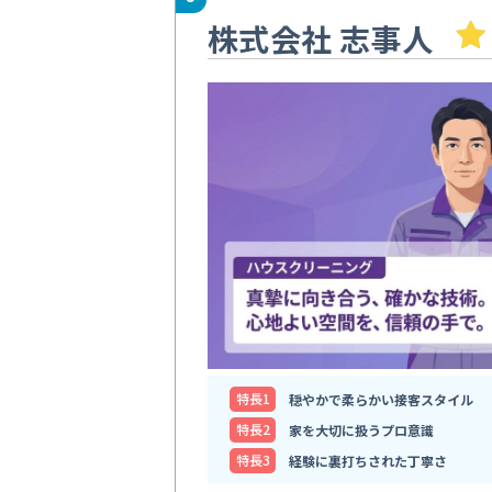
株式会社 志事人
特⻑1
穏やかで柔らかい接客スタイル
特⻑2
家を大切に扱うプロ意識
特⻑3
経験に裏打ちされた丁寧さ