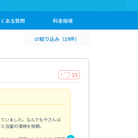
よくある
質問
料金
相場
絞り込み
（19件）
15
＋
頼んで良かったです
5.0
していました。なんでもやさんは
ペットと暮らしていて、埃や毛
ンと浴室の清掃を依頼。
エアコンと一緒に床や窓まわり
ホコリがほとんどなくなり、部