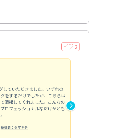
2
＋
初めてのハウスクリーニン
5.0
グしていただきました。いずれの
ハウスクリーニングをお願いす
ングをするだけでしたが、こちらは
したが、ライフハーツさんに依
まで清掃してくれました。こんなの
と窓まわり、ベランダの清掃を
がプロフェッショナルなだけかとも
子どもがよく床に座るので清潔
た。
限界があり…。来てくださった
業内容も逐...
投稿者：タマキチ
もっと見る