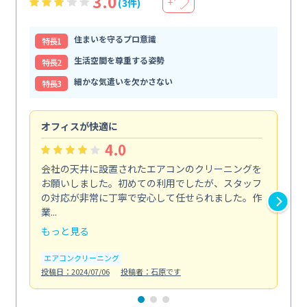
3.0
(3件)
＋
住まいを守るプロ意識
特⻑1
生活空間を尊重する姿勢
特⻑2
細かな気遣いを欠かさない
特⻑3
オフィスが快適に
納
4.0
会社の天井に設置されたエアコンのクリーニングを
浴
お願いしました。初めての利用でしたが、スタッフ
終
の対応が非常に丁寧で安心して任せられました。作
き
業...
し...
もっと見る
も
エアコンクリーニング
お
投稿日：2024/07/06
投稿者：石原です
投稿日