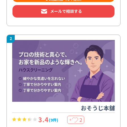
メールで相談する
2
おそうじ本舗
3.4
2
(9件)
＋