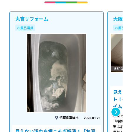
丸吉リフォーム
大阪北ク
お風呂清掃
お風呂清掃
BEFORE
見えない
ト！徹底
イム
今回の作業
千葉県富津市
2026.01.21
「掃除して
実は浴槽の
見えない汚れを根こそぎ解消！「お湯
ません。 