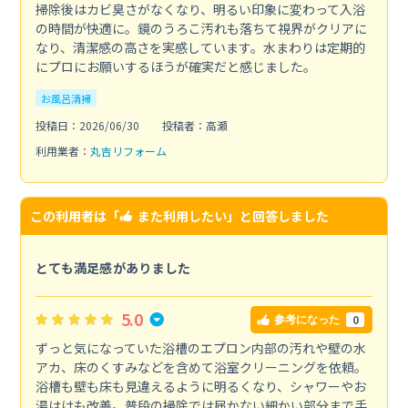
掃除後はカビ臭さがなくなり、明るい印象に変わって入浴
の時間が快適に。鏡のうろこ汚れも落ちて視界がクリアに
なり、清潔感の高さを実感しています。水まわりは定期的
にプロにお願いするほうが確実だと感じました。
お風呂清掃
投稿日：2026/06/30
投稿者：高瀬
利用業者：
丸吉リフォーム
この利用者は「
また利用したい
」と回答しました
とても満足感がありました
5.0
0
参考になった
ずっと気になっていた浴槽のエプロン内部の汚れや壁の水
アカ、床のくすみなどを含めて浴室クリーニングを依頼。
浴槽も壁も床も見違えるように明るくなり、シャワーやお
湯はけも改善。普段の掃除では届かない細かい部分まで手