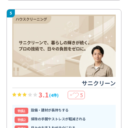
5
サニクリーン
3.1
5
(4件)
＋
設備・建材が長持ちする
特⻑1
掃除の手間やストレスが軽減される
特⻑2
日々のお手入れがラクになる