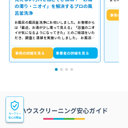
「浴槽の裏
の濁り・ニオイ」を解決するプロの風
呂釜洗浄
事例の詳
お風呂の風呂釜洗浄にお伺いしました。お客様から
は「最近、お湯が少し濁って見える」「浴室のニオ
イが気になるようになってきた」とのご相談をいた
だき、調査と清掃を実施いたしました。 お風呂の
浴槽は毎日掃除していても、お湯が循環…
事例の詳細を見る
事業者の詳細を見る
ハウスクリーニング安心ガイド
セーフリー
安心の理由