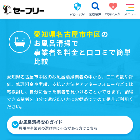
0
安心・安全
業者検索
お気に入り
メニュー
愛知県名古屋市中区
の
お風呂清掃で
事業者を料金と口コミで簡単
比較
愛知県名古屋市中区のお風呂清掃業者の中から、口コミ数や評
価、修理料金や実績、支払い方法やアフターフォローなどで比
較検討し、自分に合った業者を見つけることができます。納得
できる業者を自分で選びたい方にお勧めですので是非ご利用く
ださい。
お風呂清掃安心ガイド
費用や事業者の選び方に不安がある方はこちら