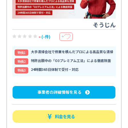
そうじん
-
(-件)
＋
大手清掃会社で修業を積んだプロによる高品質な清掃
特⻑1
特許出願中の「O3プレミアム工法」による徹底除菌
特⻑2
24時間365日体制で受付・対応
特⻑3
事業者の詳細情報を見る
料金を見る