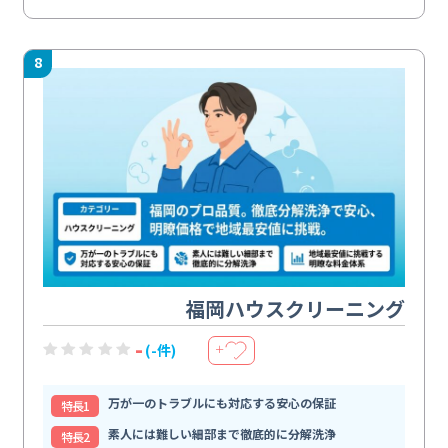
8
福岡ハウスクリーニング
-
(-件)
＋
万が一のトラブルにも対応する安心の保証
特⻑1
素人には難しい細部まで徹底的に分解洗浄
特⻑2