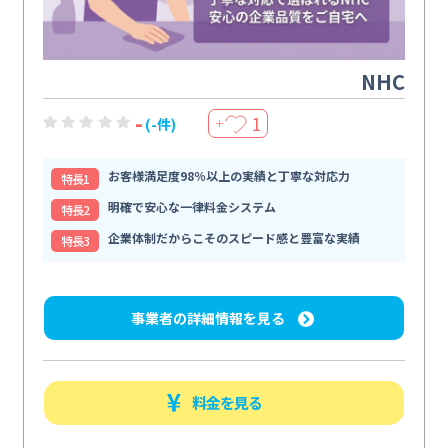
NHC
-
1
(-件)
＋
お客様満足度98％以上の実績と丁寧な対応力
特⻑1
明確で安心な一律料金システム
特⻑2
企業体制だからこそのスピード感と豊富な実績
特⻑3
事業者の詳細情報を見る
料金を見る