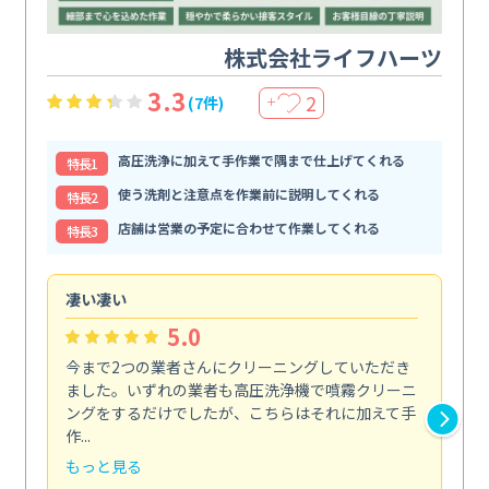
株式会社ライフハーツ
3.3
2
(7件)
＋
高圧洗浄に加えて手作業で隅まで仕上げてくれる
特⻑1
使う洗剤と注意点を作業前に説明してくれる
特⻑2
店舗は営業の予定に合わせて作業してくれる
特⻑3
凄い凄い
初
5.0
今まで2つの業者さんにクリーニングしていただき
ハ
ました。いずれの業者も高圧洗浄機で噴霧クリーニ
の
ングをするだけでしたが、こちらはそれに加えて手
し
作...
ラ...
もっと見る
も