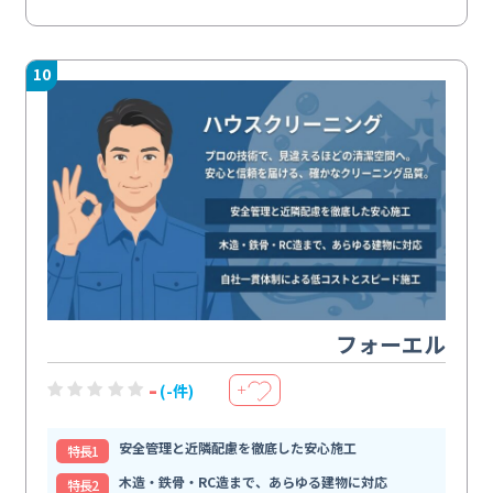
10
フォーエル
-
(-件)
＋
安全管理と近隣配慮を徹底した安心施工
特⻑1
木造・鉄骨・RC造まで、あらゆる建物に対応
特⻑2