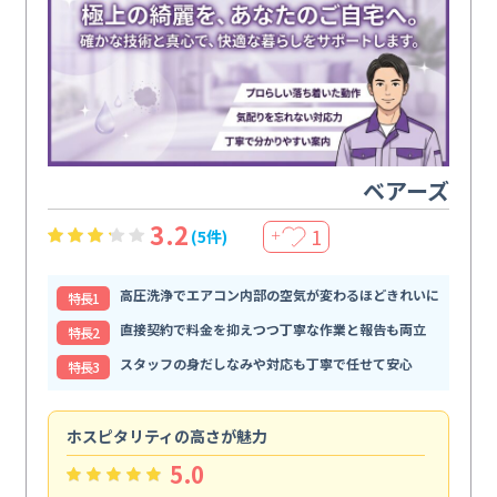
ベアーズ
3.2
1
(5件)
＋
高圧洗浄でエアコン内部の空気が変わるほどきれいに
特⻑1
直接契約で料金を抑えつつ丁寧な作業と報告も両立
特⻑2
スタッフの身だしなみや対応も丁寧で任せて安心
特⻑3
ホスピタリティの高さが魅力
法
5.0