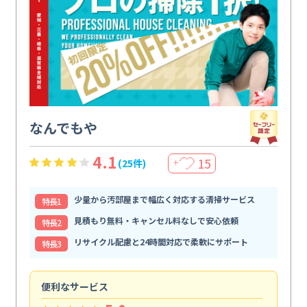
なんでもや
4.1
15
(25件)
＋
少量から汚部屋まで幅広く対応する清掃サービス
特⻑1
見積もり無料・キャンセル料なしで安心依頼
特⻑2
リサイクル配慮と24時間対応で柔軟にサポート
特⻑3
便利なサービス
頼