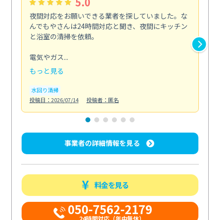
5.0
夜間対応をお願いできる業者を探していました。な
ペ
んでもやさんは24時間対応と聞き、夜間にキッチン
感
と浴室の清掃を依頼。
簡
ど...
電気やガス...
も
もっと見る
エ
投稿日
水回り清掃
投稿日：2026/07/14
投稿者：匿名
事業者の詳細情報を見る
料金を見る
050-7562-2179
24時間対応（年中無休）