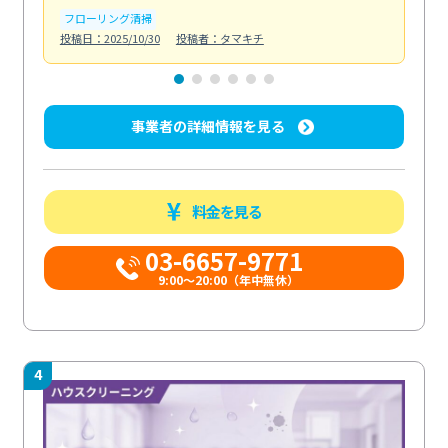
フローリング清掃
屋
投稿日：2025/10/30
投稿者：タマキチ
投稿日
事業者の詳細情報を見る
料金を見る
03-6657-9771
9:00～20:00（年中無休）
4