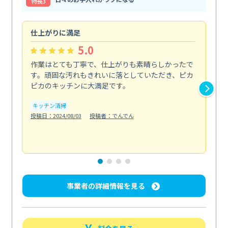
特⻑3
仕上がりに満足
親
5.0
作業はとても丁寧で、仕上がりも素晴らしかったで
ス
す。頑固な汚れもきれいに落としていただき、ピカ
説
ピカのキッチンに大満足です。
の
い...
キッチン清掃
も
投稿日：2024/08/03
投稿者：でんでん
エ
投稿日
事業者の詳細情報を見る