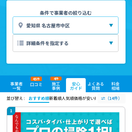
条件で事業者の絞り込む
4
45
件
件
事業者
施工
安心
よくある
料金
口コミ
一覧
事例
ガイド
質問
相場
並び替え :
おすすめ順
新着順
人気順
価格が安い順
評価が高い順
（14件）
評価
1