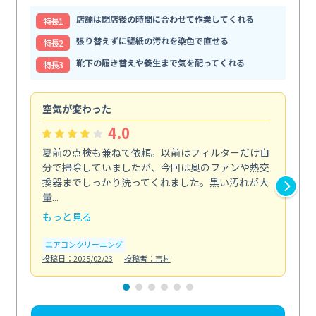
店舗は閉店後の時間に合わせて作業してくれる
特⻑1
張り替えずに壁紙の汚れを染色で直せる
特⻑2
靴下の履き替えや養生まで気を配ってくれる
特⻑3
空気が変わった
浴
4.0
夏前の点検も兼ねて依頼。以前はフィルターだけ自
掃
分で掃除していましたが、今回は奥のファンや熱交
た
換器までしっかり洗ってくれました。黒い汚れが大
キ
量...
安...
もっと見る
も
エアコンクリーニング
お
投稿日：2025/02/23
投稿者：吉村
投稿日