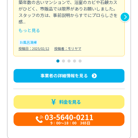
築年数の古いマンションで、浴室のカビや石鹸カス
会
がひどく、市販品では限界がありお願いしました。
し
スタッフの方は、事前説明からすでにプロらしさを
あ
感...
い...
もっと見る
も
お風呂清掃
ト
投稿日：2025/02/12
投稿者：モリヤマ
投稿日
事業者の詳細情報を見る
料金を見る
03-5640-0211
9：00～18：00 365日