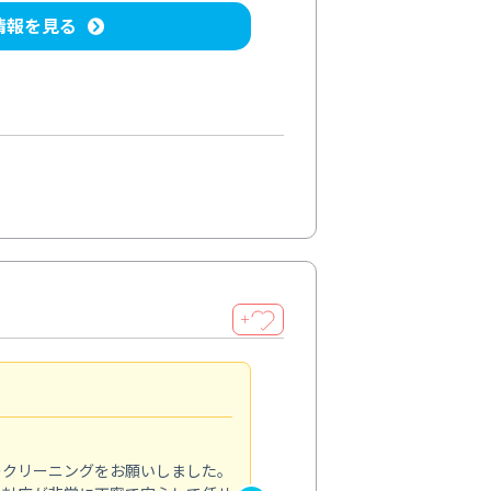
情報を見る
＋
納得のサービス
5.0
のクリーニングをお願いしました。
浴室の清掃を依頼しました。ス