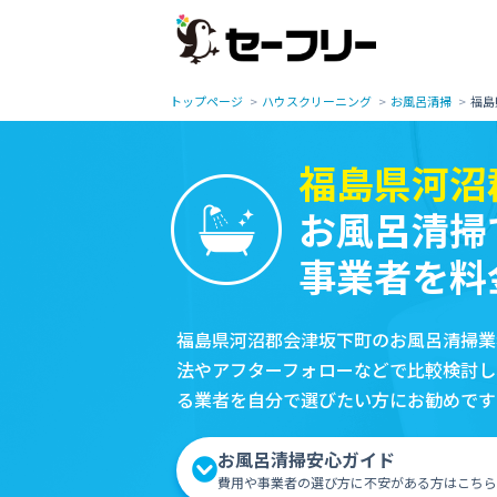
トップページ
ハウスクリーニング
お風呂清掃
福島
福島県河沼
お風呂清掃
事業者を料
福島県河沼郡会津坂下町のお風呂清掃業
法やアフターフォローなどで比較検討し
る業者を自分で選びたい方にお勧めです
お風呂清掃安心ガイド
費用や事業者の選び方に不安がある方はこちら