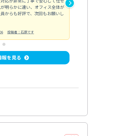
の対応が非常に丁寧で安心して任せ
もスムーズに進行。頑固な汚れ
風が明らかに違い、オフィス全体が
生まれ変わりました。料金も納
社員からも好評で、次回もお願いし
ています。
お風呂清掃
投稿日：2024/06/18
投
06
投稿者：石原です
情報を見る