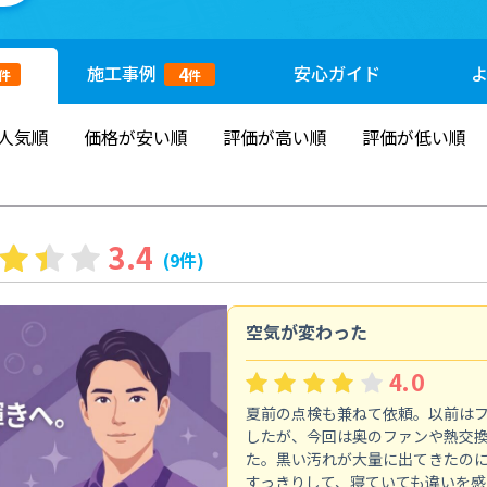
施工
事例
安心
ガイド
4
件
件
人気順
価格が安い順
評価が高い順
評価が低い順
3.4
(9件)
空気が変わった
4.0
夏前の点検も兼ねて依頼。以前は
したが、今回は奥のファンや熱交
た。黒い汚れが大量に出てきたの
すっきりして、寝ていても違いを感