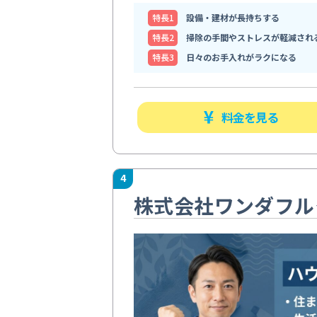
特⻑1
設備・建材が長持ちする
特⻑2
掃除の手間やストレスが軽減され
特⻑3
日々のお手入れがラクになる
料金を見る
4
株式会社ワンダフル