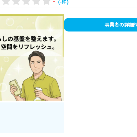
-
(-件)
事業者の詳細