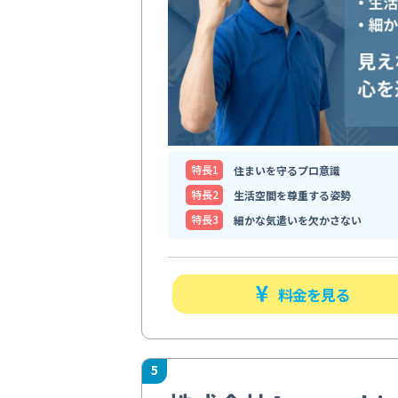
特⻑1
住まいを守るプロ意識
特⻑2
生活空間を尊重する姿勢
特⻑3
細かな気遣いを欠かさない
料金を見る
5