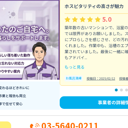
ホスピタリティの高さが魅力
5.0
築年数の古いマンションで、浴室
では限界がありお願いしました。
にプロらしさを感じさせ、どの汚
くれました。作業中も、浴槽のエ
業されていました。最後に一緒に
もアドバイ...
もっと見る
お風呂清掃
投稿日：2025/02/12
投稿
変わるほどきれいに
作業と報告も両立
事業者の詳細
寧で任せて安心
03-5640-0211