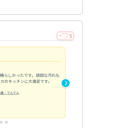
5
＋
親切で丁寧な作業
5.0
素晴らしかったです。頑固な汚れも
スタッフの方は非常に親切で、
ピカのキッチンに大満足です。
き安心感がありました。エアコ
り快適に感じています。丁寧な
稿者：でんでん
エアコンクリーニング
投稿日：2024/