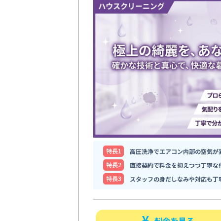
特⻑1
高圧洗浄でエアコン内部の空気が
特⻑2
直接契約で料金を抑えつつ丁寧な
特⻑3
スタッフの身だしなみや対応も丁
料金を見る