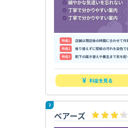
特⻑1
店舗は閉店後の時間に合わせて作
特⻑2
張り替えずに壁紙の汚れを染色で
特⻑3
靴下の履き替えや養生まで気を配
料金を見る
2
ベアーズ