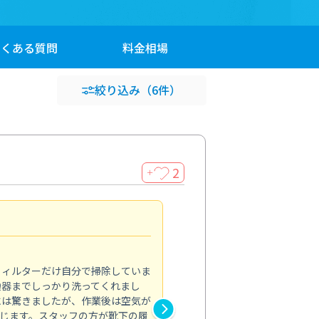
よくある
質問
料金
相場
絞り込み
（6件）
2
＋
浴室が明るく
5.0
フィルターだけ自分で掃除していま
掃除しても取れなかったカビや
換器までしっかり洗ってくれまし
がプロ。浴室が明るく感じるほ
には驚きましたが、作業後は空気が
の説明も丁寧で安心できました
じます。スタッフの方が靴下の履
と気分も全然違います。