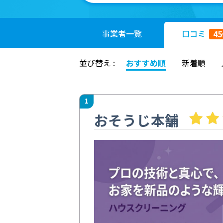
事業者
一覧
口コミ
45
並び替え :
おすすめ順
新着順
1
おそうじ本舗