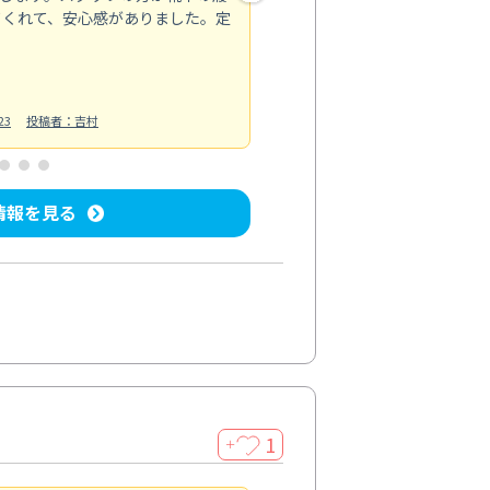
てくれて、安心感がありました。定
お風呂清掃
投稿日：2025/02/12
投
23
投稿者：吉村
情報を見る
1
＋