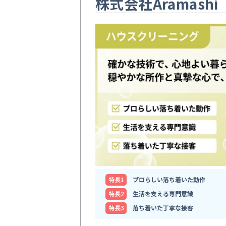
株式会社Aramashi
特⻑1
プロらしい落ち着いた動作
特⻑2
生活を支える専門意識
特⻑3
落ち着いた丁寧な接客