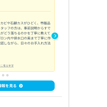
法人利用
5.0
のカビや石鹸カスがひどく、市販品
会社のトイレと洗面台清掃をス
スタッフの方は、事前説明からすで
てはオフィス対応が雑なところ
れがどう落ちるのかを丁寧に教えて
なみから言葉遣い、作業マナー
プロン内や排水口の奥まで丁寧に作
心して任せられました。
確認しながら、日々のお手入れ方法
トイレ清掃
投稿日：2024/09/09
投
者：モリヤマ
情報を見る