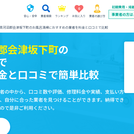
初期費用・掲
0
事業者の方は
安心・安全
業者検索
ランキング
お気に入り
業者の選び方
県河沼郡会津坂下町のお風呂清掃におすすめの業者を料金と口コミで比較
郡会津坂下町
の
で
金と口コミで簡単比較
者の中から、口コミ数や評価、修理料金や実績、支払い方
、自分に合った業者を見つけることができます。納得でき
ので是非ご利用ください。