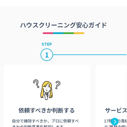
ハウスクリーニング安心ガイド
STEP
1
依頼すべきか
判断する
サービ
自分で掃除すべきか、プロに依頼すべ
17種類の清
きかの判断基準を解説します。
ク/単発の使