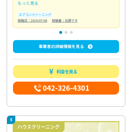
もっと見る
も
エアコンクリーニング
お
投稿日：2024/07/06
投稿者：石原です
投稿日
事業者の詳細情報を見る
料金を見る
042-326-4301
5