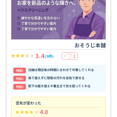
おそうじ本舗
3.4
2
(9件)
＋
店舗は閉店後の時間に合わせて作業してくれる
特⻑1
張り替えずに壁紙の汚れを染色で直せる
特⻑2
靴下の履き替えや養生まで気を配ってくれる
特⻑3
空気が変わった
浴
4.0