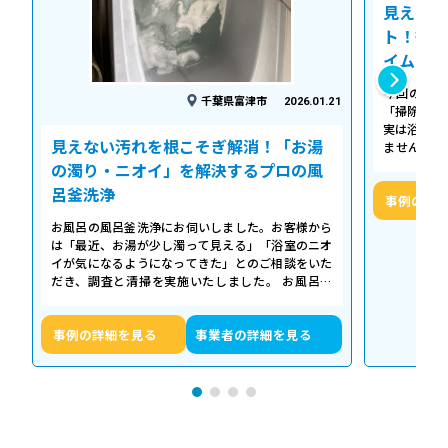
見えない
ト！徹底
イム
今回の作業
千葉県富津市
2026.01.21
「掃除して
実は浴槽の
見えない汚れを根こそぎ解消！「お湯
ません。 
「浴槽の裏
の濁り・ニオイ」を解決するプロの風
呂釜洗浄
事例の詳
お風呂の風呂釜洗浄にお伺いしました。お客様から
は「最近、お湯が少し濁って見える」「浴室のニオ
イが気になるようになってきた」とのご相談をいた
だき、調査と清掃を実施いたしました。 お風呂の
浴槽は毎日掃除していても、お湯が循環…
事例の詳細を見る
事業者の詳細を見る