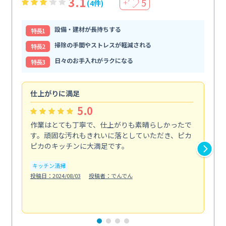
3.1
5
(4件)
＋
設備・建材が長持ちする
特⻑1
掃除の手間やストレスが軽減される
特⻑2
日々のお手入れがラクになる
特⻑3
仕上がりに満足
親
5.0
作業はとても丁寧で、仕上がりも素晴らしかったで
ス
す。頑固な汚れもきれいに落としていただき、ピカ
説
ピカのキッチンに大満足です。
の
い...
キッチン清掃
も
投稿日：2024/08/03
投稿者：でんでん
エ
投稿日