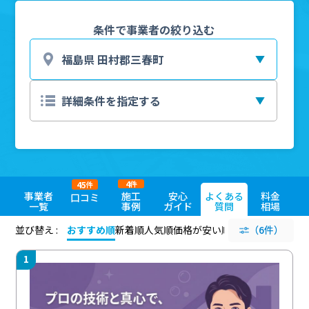
条件で事業者の絞り込む
4
45
件
件
事業者
施工
安心
よくある
料金
口コミ
一覧
事例
ガイド
質問
相場
並び替え :
おすすめ順
新着順
人気順
価格が安い順
評価が高い順
（6件）
評価
1