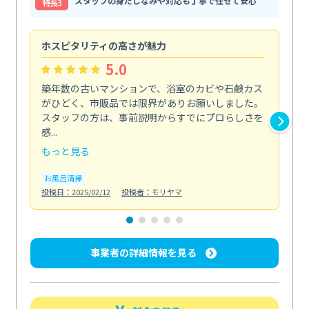
スタッフの身だしなみや対応も丁寧で任せて安心
特⻑3
ホスピタリティの高さが魅力
法
5.0
築年数の古いマンションで、浴室のカビや石鹸カス
会
がひどく、市販品では限界がありお願いしました。
し
スタッフの方は、事前説明からすでにプロらしさを
あ
感...
い...
もっと見る
も
お風呂清掃
ト
投稿日：2025/02/12
投稿者：モリヤマ
投稿日
事業者の詳細情報を見る