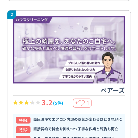
2
ベアーズ
3.2
1
(5件)
＋
高圧洗浄でエアコン内部の空気が変わるほどきれいに
特⻑1
直接契約で料金を抑えつつ丁寧な作業と報告も両立
特⻑2