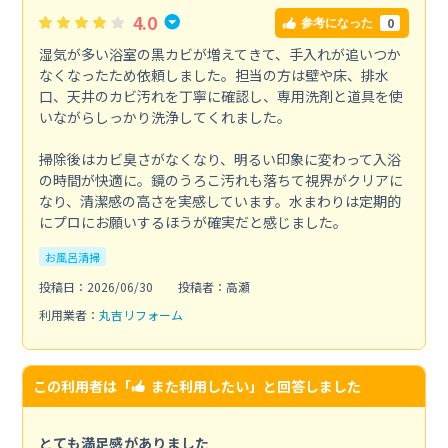
4.0
0
参考になった
湿気が多い浴室の黒カビが増えてきて、手入れが追いつか
なくなったため依頼しました。担当の方は壁や床、排水
口、天井のカビ汚れを丁寧に確認し、専用洗剤と道具を使
いながらしっかり洗浄してくれました。
掃除後はカビ臭さがなくなり、明るい印象に変わって入浴
の時間が快適に。鏡のうろこ汚れも落ちて視界がクリアに
なり、清潔感の高さを実感しています。水まわりは定期的
にプロにお願いするほうが確実だと感じました。
お風呂清掃
投稿日：2026/06/30
投稿者：高瀬
利用業者：
丸吉リフォーム
この利用者は「
また利用したい
」と回答しました
とても満足感がありました