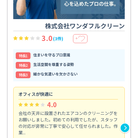
株式会社ワンダフルクリーン
3.0
(3件)
＋
住まいを守るプロ意識
特⻑1
生活空間を尊重する姿勢
特⻑2
細かな気遣いを欠かさない
特⻑3
オフィスが快適に
納
4.0
会社の天井に設置されたエアコンのクリーニングを
浴
お願いしました。初めての利用でしたが、スタッフ
終
の対応が非常に丁寧で安心して任せられました。作
き
業...
し...