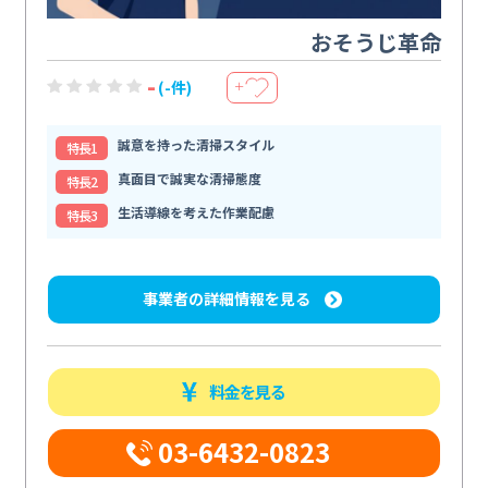
おそうじ革命
-
(-件)
＋
誠意を持った清掃スタイル
特⻑1
真面目で誠実な清掃態度
特⻑2
生活導線を考えた作業配慮
特⻑3
事業者の詳細情報を見る
料金を見る
03-6432-0823