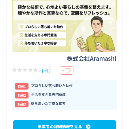
株式会社Aramashi
-
(-件)
＋
プロらしい落ち着いた動作
特⻑1
生活を支える専門意識
特⻑2
落ち着いた丁寧な接客
特⻑3
事業者の詳細情報を見る