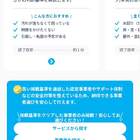
こんな方におすすめ
主
汚れが落ちなくて困っている
水回り（
時間をかけたくない
床・窓・
引越し・転居の予定がある
屋外・空
読了目安
約1分
読了目安
高い掲載基準を通過した認定事業者やサポート体制
などの安全対策を整えているため、納得できる事業
者選びを安心して行えます。
掲載基準をクリアした事業者のみ掲載！安心してお
選びください！
サービスから探す