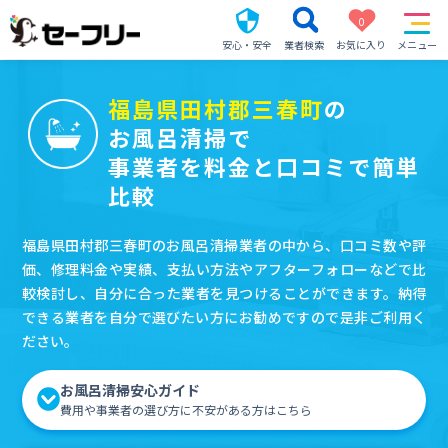
0
安心・安全
業者検索
お気に入り
メニュー
福島県田村郡三春町
の
お風呂清掃で
事業者を料金と口コミで簡単
比較
福島県田村郡三春町のお風呂清掃業者の中から、口コミ数や評
価、修理料金や実績、支払い方法やアフターフォローなどで比
較検討し、自分に合った業者を見つけることができます。納得
できる業者を自分で選びたい方にお勧めですので是非ご利用く
ださい。
お風呂清掃安心ガイド
費用や事業者の選び方に不安がある方はこちら