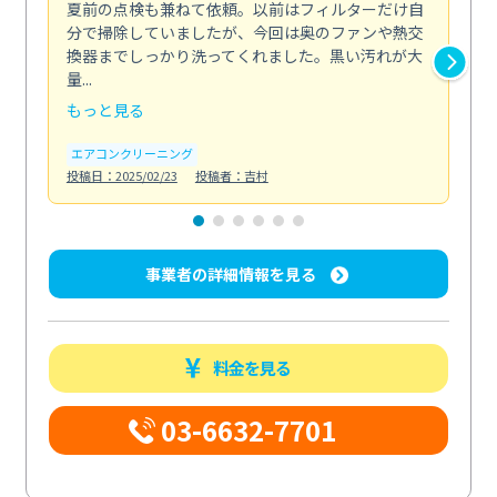
夏前の点検も兼ねて依頼。以前はフィルターだけ自
掃
分で掃除していましたが、今回は奥のファンや熱交
た
換器までしっかり洗ってくれました。黒い汚れが大
キ
量...
安...
もっと見る
も
エアコンクリーニング
お
投稿日：2025/02/23
投稿者：吉村
投稿日
事業者の詳細情報を見る
料金を見る
03-6632-7701