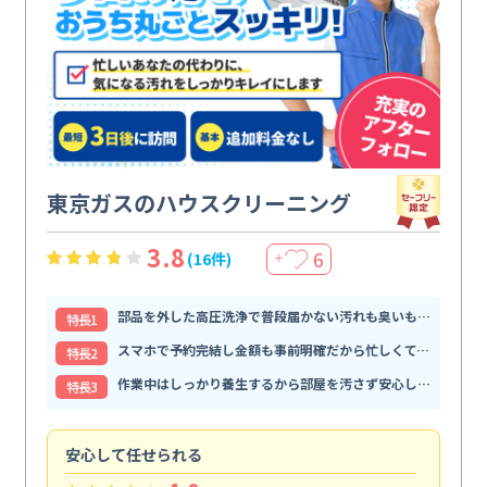
東京ガスのハウスクリーニング
3.8
6
(16件)
＋
部品を外した高圧洗浄で普段届かない汚れも臭いもすっきり解消
特⻑1
スマホで予約完結し金額も事前明確だから忙しくても頼みやすい
特⻑2
作業中はしっかり養生するから部屋を汚さず安心して任せられる
特⻑3
安心して任せられる
見