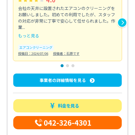
会社の天井に設置されたエアコンのクリーニングを
浴
お願いしました。初めての利用でしたが、スタッフ
終
の対応が非常に丁寧で安心して任せられました。作
き
業...
し...
もっと見る
も
エアコンクリーニング
お
投稿日：2024/07/06
投稿者：石原です
投稿日
事業者の詳細情報を見る
料金を見る
042-326-4301