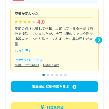
空気が変わった
浴
4.0
夏前の点検も兼ねて依頼。以前はフィルターだけ自
掃
分で掃除していましたが、今回は奥のファンや熱交
た
換器までしっかり洗ってくれました。黒い汚れが大
キ
量...
安...
もっと見る
も
エアコンクリーニング
お
投稿日：2025/02/23
投稿者：吉村
投稿日
事業者の詳細情報を見る
料金を見る