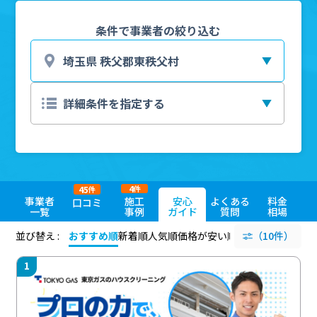
条件で事業者の絞り込む
4
45
件
件
事業者
施工
安心
よくある
料金
口コミ
一覧
事例
ガイド
質問
相場
並び替え :
おすすめ順
新着順
人気順
価格が安い順
評価が高い順
（10件）
評価
1