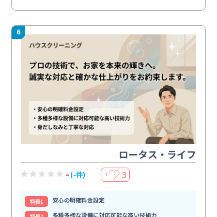
6
ロータス・ライフ
-
3
(-件)
＋
安心の明確料金設定
特⻑1
多種多様な設備に対応可能な高い技術力
特⻑2