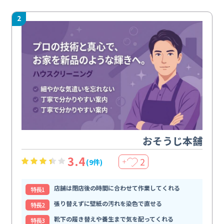
2
おそうじ本舗
3.4
2
(9件)
＋
店舗は閉店後の時間に合わせて作業してくれる
特⻑1
張り替えずに壁紙の汚れを染色で直せる
特⻑2
靴下の履き替えや養生まで気を配ってくれる
特⻑3