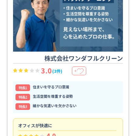
株式会社ワンダフルクリーン
3.0
(3件)
＋
住まいを守るプロ意識
特⻑1
生活空間を尊重する姿勢
特⻑2
細かな気遣いを欠かさない
特⻑3
オフィスが快適に
納
4.0