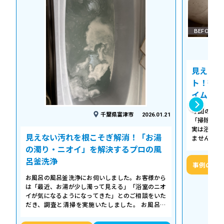
BEFORE
見えない
ト！徹底
イム
今回の作業
千葉県富津市
2026.01.21
「掃除して
実は浴槽の
見えない汚れを根こそぎ解消！「お湯
ません。 
「浴槽の裏
の濁り・ニオイ」を解決するプロの風
呂釜洗浄
事例の詳
お風呂の風呂釜洗浄にお伺いしました。お客様から
は「最近、お湯が少し濁って見える」「浴室のニオ
イが気になるようになってきた」とのご相談をいた
だき、調査と清掃を実施いたしました。 お風呂の
浴槽は毎日掃除していても、お湯が循環…