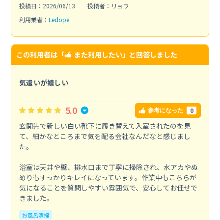
投稿日：2026/06/13
投稿者：リョウ
利用業者：
Ledope
この利用者は「
また利用したい
」と回答しました
気遣いが嬉しい
5.0
0
参考になった
玄関先で新しい白い靴下に履き替えて入室されたのを見
て、細かなところまで気を配る会社なんだなと感じまし
た。
浴室は天井や壁、排水口まで丁寧に掃除され、水アカやぬ
めりもすっかりキレイになっています。作業中もこちらが
気になることを質問しやすい雰囲気で、安心してお任せで
きました。
お風呂清掃