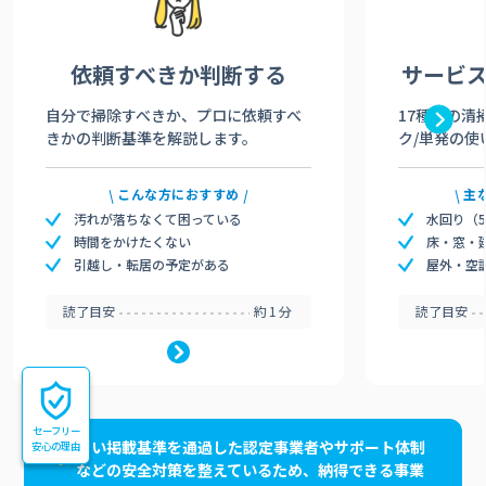
依頼すべきか
判断する
サービ
自分で掃除すべきか、プロに依頼すべ
17種類の清
きかの判断基準を解説します。
ク/単発の使
こんな方におすすめ
主
汚れが落ちなくて困っている
水回り（
時間をかけたくない
床・窓・
引越し・転居の予定がある
屋外・空
読了目安
約1分
読了目安
セーフリー
高い掲載基準を通過した認定事業者やサポート体制
安心の理由
などの安全対策を整えているため、納得できる事業