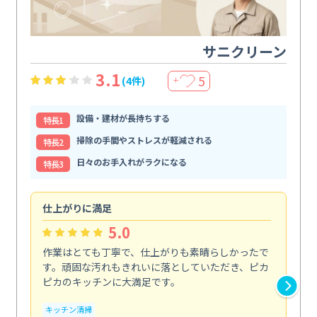
サニクリーン
3.1
5
(4件)
＋
設備・建材が長持ちする
特⻑1
掃除の手間やストレスが軽減される
特⻑2
日々のお手入れがラクになる
特⻑3
仕上がりに満足
親
5.0
作業はとても丁寧で、仕上がりも素晴らしかったで
ス
す。頑固な汚れもきれいに落としていただき、ピカ
説
ピカのキッチンに大満足です。
の
い...
キッチン清掃
も