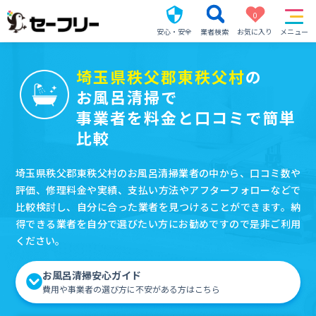
0
安心・安全
業者検索
お気に入り
メニュー
埼玉県秩父郡東秩父村
の
お風呂清掃で
事業者を料金と口コミで簡単
比較
埼玉県秩父郡東秩父村のお風呂清掃業者の中から、口コミ数や
評価、修理料金や実績、支払い方法やアフターフォローなどで
比較検討し、自分に合った業者を見つけることができます。納
得できる業者を自分で選びたい方にお勧めですので是非ご利用
ください。
お風呂清掃安心ガイド
費用や事業者の選び方に不安がある方はこちら