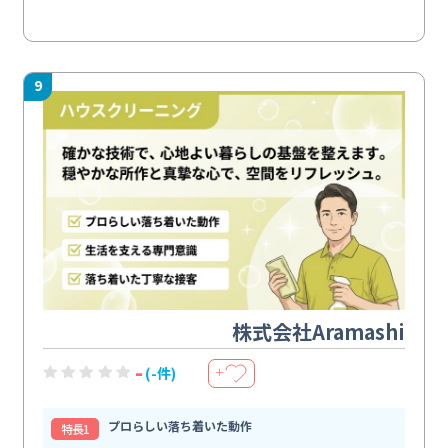
9
株式会社Aramashi
-
(-件)
＋
プロらしい落ち着いた動作
特⻑1