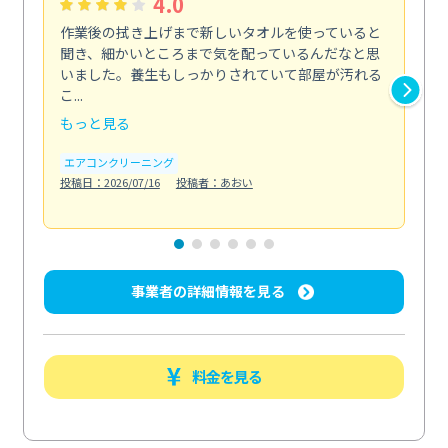
4.0
作業後の拭き上げまで新しいタオルを使っていると
ベ
聞き、細かいところまで気を配っているんだなと思
単
いました。養生もしっかりされていて部屋が汚れる
が
こ...
回...
もっと見る
も
エアコンクリーニング
ベラ
投稿日：2026/07/16
投稿者：あおい
投稿日
事業者の詳細情報を見る
料金を見る