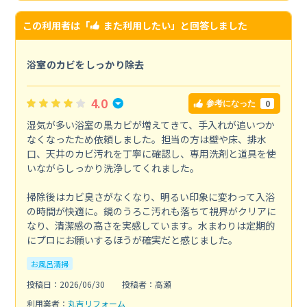
この利用者は「
また利用したい
」と回答しました
浴室のカビをしっかり除去
4.0
0
参考になった
湿気が多い浴室の黒カビが増えてきて、手入れが追いつか
なくなったため依頼しました。担当の方は壁や床、排水
口、天井のカビ汚れを丁寧に確認し、専用洗剤と道具を使
いながらしっかり洗浄してくれました。
掃除後はカビ臭さがなくなり、明るい印象に変わって入浴
の時間が快適に。鏡のうろこ汚れも落ちて視界がクリアに
なり、清潔感の高さを実感しています。水まわりは定期的
にプロにお願いするほうが確実だと感じました。
お風呂清掃
投稿日：2026/06/30
投稿者：高瀬
利用業者：
丸吉リフォーム