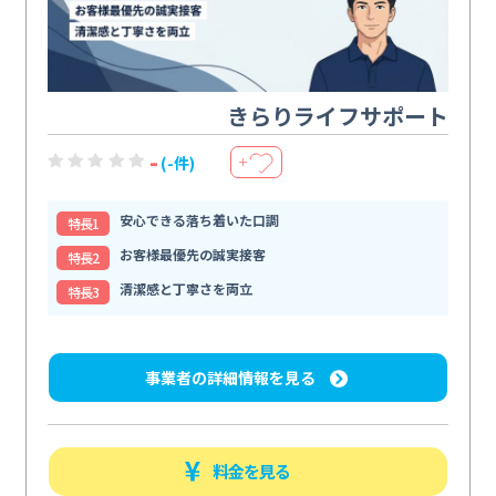
きらりライフサポート
-
(-件)
＋
安心できる落ち着いた口調
特⻑1
お客様最優先の誠実接客
特⻑2
清潔感と丁寧さを両立
特⻑3
事業者の詳細情報を見る
料金を見る