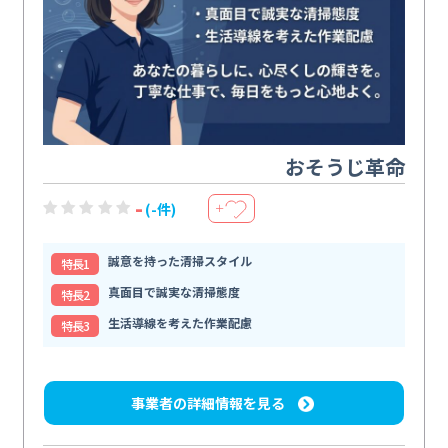
おそうじ革命
-
(-件)
＋
誠意を持った清掃スタイル
特⻑1
真面目で誠実な清掃態度
特⻑2
生活導線を考えた作業配慮
特⻑3
事業者の詳細情報を見る