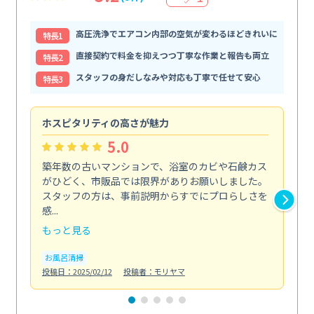
高圧洗浄でエアコン内部の空気が変わるほどきれいに
特⻑1
直接契約で料金を抑えつつ丁寧な作業と報告も両立
特⻑2
スタッフの身だしなみや対応も丁寧で任せて安心
特⻑3
ホスピタリティの高さが魅力
法
5.0
築年数の古いマンションで、浴室のカビや石鹸カス
会
がひどく、市販品では限界がありお願いしました。
し
スタッフの方は、事前説明からすでにプロらしさを
あ
感...
い...
もっと見る
も
お風呂清掃
ト
投稿日：2025/02/12
投稿者：モリヤマ
投稿日