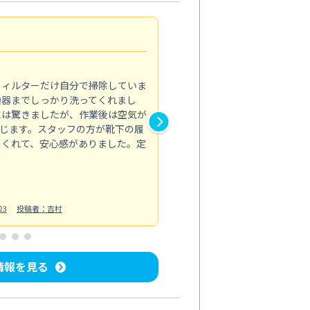
浴室が明るく
5.0
フィルターだけ自分で掃除していま
掃除しても取れなかったカビや
換器までしっかり洗ってくれまし
がプロ。浴室が明るく感じるほ
には驚きましたが、作業後は空気が
の説明も丁寧で安心できました
じます。スタッフの方が靴下の履
と気分も全然違います。
てくれて、安心感がありました。定
お風呂清掃
投稿日：2025/02/12
投
23
投稿者：吉村
情報を見る