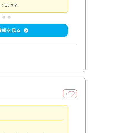
者：モリヤマ
情報を見る
＋
清潔感アップ
5.0