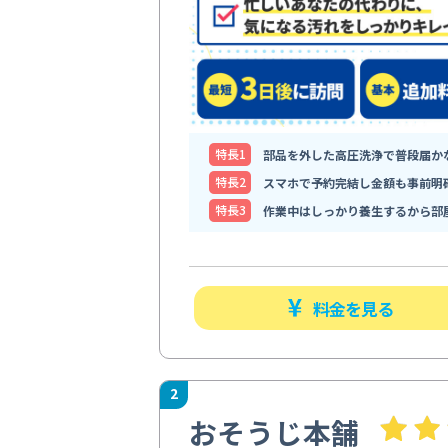
特⻑1
部品を外した高圧洗浄で普段届か
特⻑2
スマホで予約完結し金額も事前明
特⻑3
作業中はしっかり養生するから部
料金を見る
2
おそうじ本舗