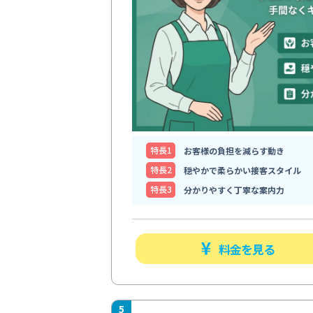
特⻑1
お客様の負担を減らす動き
特⻑2
穏やかで柔らかい接客スタイル
特⻑3
分かりやすく丁寧な案内力
料金を見る
5