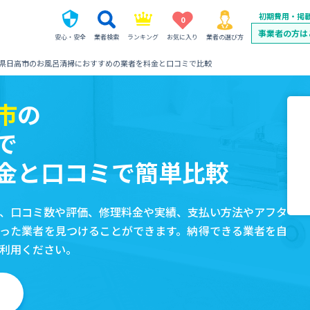
初期費用・掲
0
事業者の方は
安心・安全
業者検索
ランキング
お気に入り
業者の選び方
県日高市のお風呂清掃におすすめの業者を料金と口コミで比較
市
の
で
金と口コミで簡単比較
、口コミ数や評価、修理料金や実績、支払い方法やアフタ
った業者を見つけることができます。納得できる業者を自
利用ください。