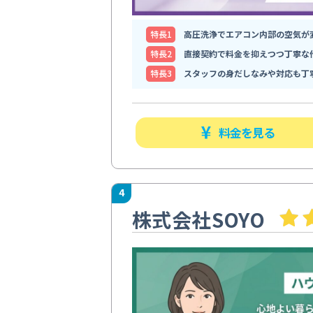
特⻑1
高圧洗浄でエアコン内部の空気が
特⻑2
直接契約で料金を抑えつつ丁寧な
特⻑3
スタッフの身だしなみや対応も丁
料金を見る
4
株式会社SOYO