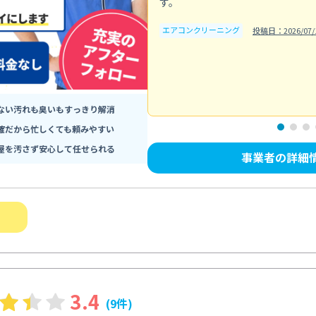
す。
エアコンクリーニング
投稿日：2026/07/
ない汚れも臭いもすっきり解消
確だから忙しくても頼みやすい
屋を汚さず安心して任せられる
事業者の詳細
3.4
(9件)