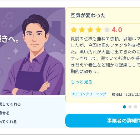
空気が変わった
4.0
夏前の点検も兼ねて依頼。以前は
したが、今回は奥のファンや熱交
た。黒い汚れが大量に出てきたの
すっきりして、寝ていても違いを感
き替えや養生など細かな配慮もし
期的に頼もう...
もっと見る
エアコンクリーニング
投稿日：2025/02/
業してくれる
直せる
事業者の詳細
ってくれる