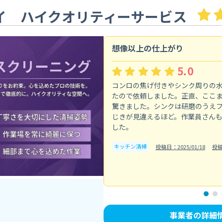
イ ハイクオリティーサービス
想像以上の仕上がり
5.0
コンロの焦げ付きやシンク周りの
たので依頼しました。正直、ここ
驚きました。シンクは研磨のうえ
じきが見違えるほど。作業員さん
した。
キッチン清掃
投稿日：2025/01/18
投
事業者の詳細