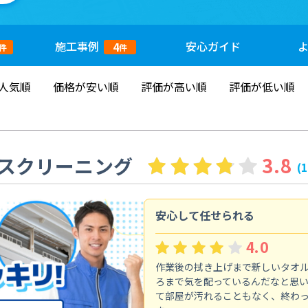
施工
事例
安心
ガイド
4
件
件
人気順
価格が安い順
評価が高い順
評価が低い順
スクリーニング
3.8
(
安心して任せられる
4.0
作業後の拭き上げまで新しいタオ
ろまで気を配っているんだなと思
て部屋が汚れることもなく、終わ