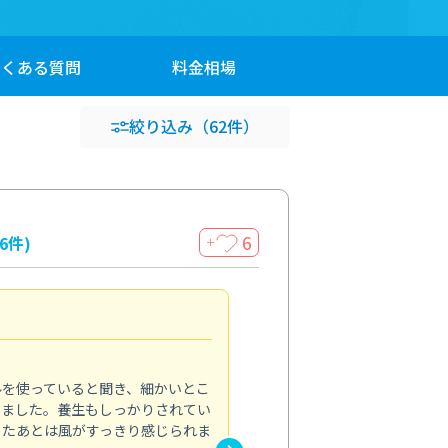
よくある
質問
料金
相場
絞り込み
（62件）
6
16件)
＋
見違える仕上がり
4.0
ルを使っていると聞き、細かいとこ
ベランダの汚れが気になってい
いました。養生もしっかりされてい
かできず、しっかり掃除する機
ったあとは風がすっきり感じられま
てきたので、今回クリーニング