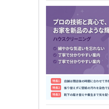
特⻑1
店舗は閉店後の時間に合わせて作
特⻑2
張り替えずに壁紙の汚れを染色で
特⻑3
靴下の履き替えや養生まで気を配