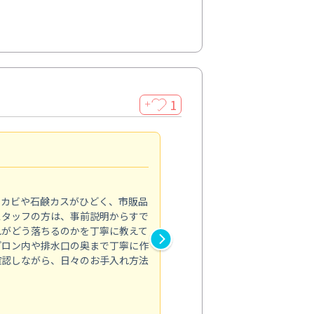
1
＋
法人利用
5.0
のカビや石鹸カスがひどく、市販品
会社のトイレと洗面台清掃をス
スタッフの方は、事前説明からすで
てはオフィス対応が雑なところ
れがどう落ちるのかを丁寧に教えて
なみから言葉遣い、作業マナー
プロン内や排水口の奥まで丁寧に作
心して任せられました。
確認しながら、日々のお手入れ方法
トイレ清掃
投稿日：2024/09/09
投