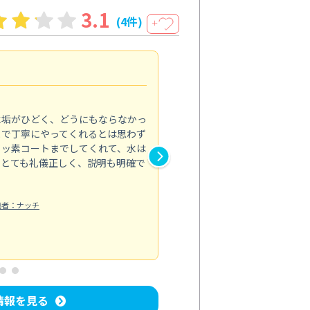
3.1
(4件)
＋
スムーズな進行
4.0
水垢がひどく、どうにもならなかっ
油汚れがたまったレンジフード
まで丁寧にやってくれるとは思わず
ラム内部までしっかり分解して
フッ素コートまでしてくれて、水は
お任せ。作業は2時間ほどで、
もとても礼儀正しく、説明も明確で
な印象でした。ちょっと気にな
たこと。でも数日で気にならな
キッチン清掃
稿者：ナッチ
投稿日：2024/09/30
情報を見る