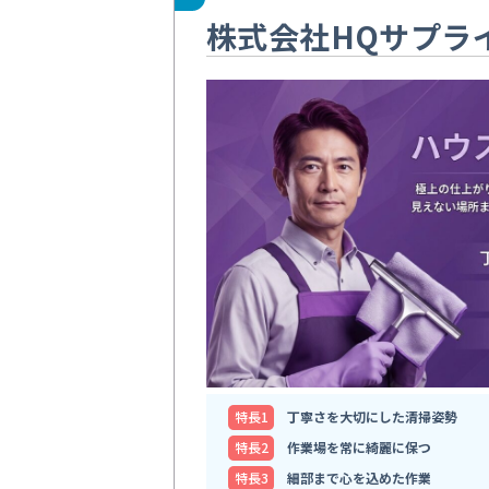
株式会社HQサプラ
特⻑1
丁寧さを大切にした清掃姿勢
特⻑2
作業場を常に綺麗に保つ
特⻑3
細部まで心を込めた作業