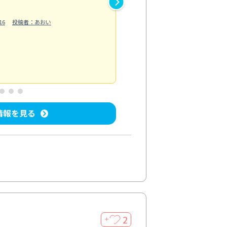
作業では床の汚れや溝に溜まっ
16
投稿者：あおい
らえました。自分では落としに
う...
もっと見る
ベランダ/バルコニー清掃
投稿日：202
情報を見る
2
＋