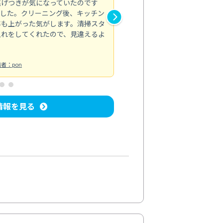
焦げつきが気になっていたのです
トイレのカビなど汚れが気にな
ました。クリーニング後、キッチン
れがきれいに取れて、清潔感が
率も上がった気がします。清掃スタ
い部分までしっかりと対応して
入れをしてくれたので、見違えるよ
トイレ清掃
投稿日：2024/08/19
投
者：pon
情報を見る