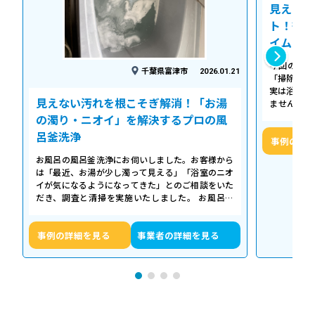
見えない
ト！徹底
イム
今回の作業
千葉県富津市
2026.01.21
「掃除して
実は浴槽の
見えない汚れを根こそぎ解消！「お湯
ません。 
「浴槽の裏
の濁り・ニオイ」を解決するプロの風
呂釜洗浄
事例の詳
お風呂の風呂釜洗浄にお伺いしました。お客様から
は「最近、お湯が少し濁って見える」「浴室のニオ
イが気になるようになってきた」とのご相談をいた
だき、調査と清掃を実施いたしました。 お風呂の
浴槽は毎日掃除していても、お湯が循環…
事例の詳細を見る
事業者の詳細を見る