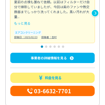
夏前の点検も兼ねて依頼。以前はフィルターだけ自
掃
分で掃除していましたが、今回は奥のファンや熱交
た
換器までしっかり洗ってくれました。黒い汚れが大
キ
量...
安...
もっと見る
も
エアコンクリーニング
お
投稿日：2025/02/23
投稿者：吉村
投稿日
事業者の詳細情報を見る
料金を見る
03-6632-7701