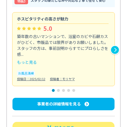
スタッフの身だしなみや対応も丁寧で任せて安心
特⻑3
ホスピタリティの高さが魅力
法
5.0
築年数の古いマンションで、浴室のカビや石鹸カス
会
がひどく、市販品では限界がありお願いしました。
し
スタッフの方は、事前説明からすでにプロらしさを
あ
感...
い...
もっと見る
も
お風呂清掃
ト
投稿日：2025/02/12
投稿者：モリヤマ
投稿日
事業者の詳細情報を見る