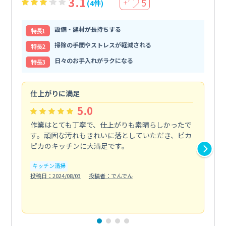
3.1
5
(4件)
＋
設備・建材が長持ちする
特⻑1
掃除の手間やストレスが軽減される
特⻑2
日々のお手入れがラクになる
特⻑3
仕上がりに満足
親
5.0
作業はとても丁寧で、仕上がりも素晴らしかったで
ス
す。頑固な汚れもきれいに落としていただき、ピカ
説
ピカのキッチンに大満足です。
の
い...
キッチン清掃
も
投稿日：2024/08/03
投稿者：でんでん
エ
投稿日