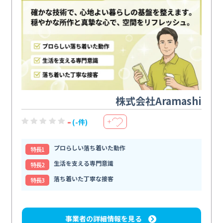
株式会社Aramashi
-
(-件)
＋
プロらしい落ち着いた動作
特⻑1
生活を支える専門意識
特⻑2
落ち着いた丁寧な接客
特⻑3
事業者の詳細情報を見る