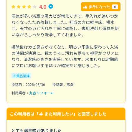
4.0
0
参考になった
湿気が多い浴室の黒カビが増えてきて、手入れが追いつか
なくなったため依頼しました。担当の方は壁や床、排水
口、天井のカビ汚れを丁寧に確認し、専用洗剤と道具を使
いながらしっかり洗浄してくれました。
掃除後はカビ臭さがなくなり、明るい印象に変わって入浴
の時間が快適に。鏡のうろこ汚れも落ちて視界がクリアに
なり、清潔感の高さを実感しています。水まわりは定期的
にプロにお願いするほうが確実だと感じました。
お風呂清掃
投稿日：2026/06/30
投稿者：高瀬
利用業者：
丸吉リフォーム
この利用者は「
また利用したい
」と回答しました
とても満足感がありました