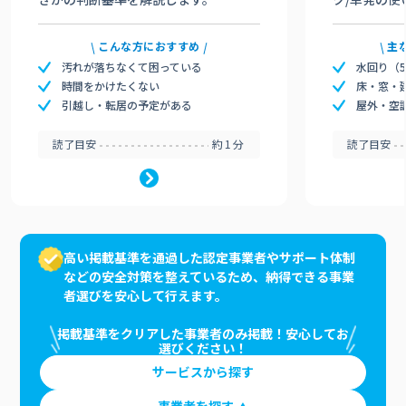
こんな方におすすめ
主
汚れが落ちなくて困っている
水回り（
時間をかけたくない
床・窓・
引越し・転居の予定がある
屋外・空
読了目安
約1分
読了目安
高い掲載基準を通過した認定事業者やサポート体制
などの安全対策を整えているため、納得できる事業
者選びを安心して行えます。
掲載基準をクリアした事業者のみ掲載！安心してお
選びください！
サービスから探す