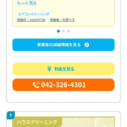
もっと見る
も
エアコンクリーニング
お
投稿日：2024/07/06
投稿者：石原です
投稿日
事業者の詳細情報を見る
料金を見る
042-326-4301
5