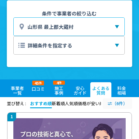
条件で事業者の絞り込む
4
45
件
件
事業者
施工
安心
よくある
料金
口コミ
一覧
事例
ガイド
質問
相場
並び替え :
おすすめ順
新着順
人気順
価格が安い順
評価が高い順
（6件）
評価
1