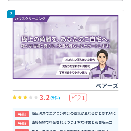
2
ベアーズ
3.2
1
(5件)
＋
高圧洗浄でエアコン内部の空気が変わるほどきれいに
特⻑1
直接契約で料金を抑えつつ丁寧な作業と報告も両立
特⻑2