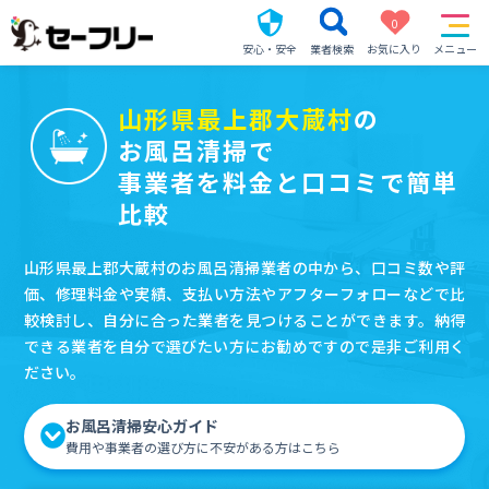
0
安心・安全
業者検索
お気に入り
メニュー
山形県最上郡大蔵村
の
お風呂清掃で
事業者を料金と口コミで簡単
比較
山形県最上郡大蔵村のお風呂清掃業者の中から、口コミ数や評
価、修理料金や実績、支払い方法やアフターフォローなどで比
較検討し、自分に合った業者を見つけることができます。納得
できる業者を自分で選びたい方にお勧めですので是非ご利用く
ださい。
お風呂清掃安心ガイド
費用や事業者の選び方に不安がある方はこちら