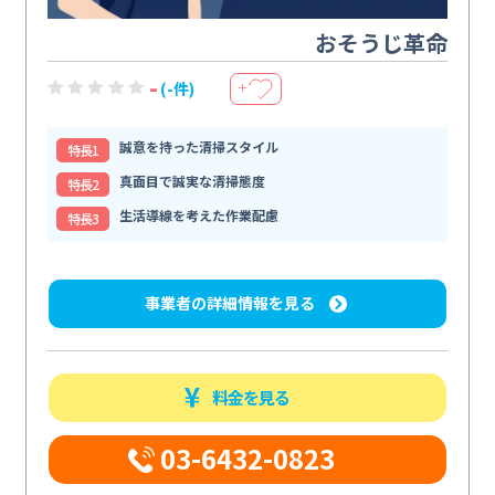
おそうじ革命
-
(-件)
＋
誠意を持った清掃スタイル
特⻑1
真面目で誠実な清掃態度
特⻑2
生活導線を考えた作業配慮
特⻑3
事業者の詳細情報を見る
料金を見る
03-6432-0823