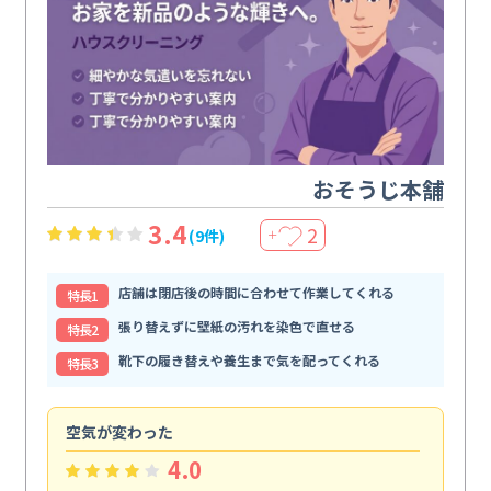
おそうじ本舗
3.4
2
(9件)
＋
店舗は閉店後の時間に合わせて作業してくれる
特⻑1
張り替えずに壁紙の汚れを染色で直せる
特⻑2
靴下の履き替えや養生まで気を配ってくれる
特⻑3
空気が変わった
浴
4.0