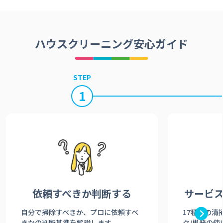
ハウスクリーニング安心ガイド
STEP
1
依頼すべきか
判断する
サービ
自分で掃除すべきか、プロに依頼すべ
17種類の清
きかの判断基準を解説します。
ク/単発の使