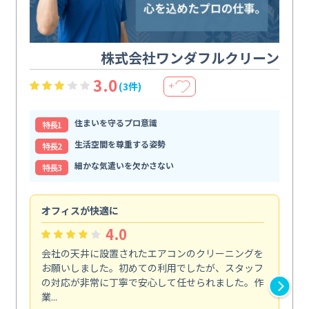
株式会社ワンダフルクリーン
3.0
(3件)
＋
住まいを守るプロ意識
特⻑1
生活空間を尊重する姿勢
特⻑2
細かな気遣いを欠かさない
特⻑3
オフィスが快適に
納
4.0
会社の天井に設置されたエアコンのクリーニングを
浴
お願いしました。初めての利用でしたが、スタッフ
終
の対応が非常に丁寧で安心して任せられました。作
き
業...
し...