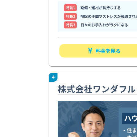
特⻑1
設備・建材が長持ちする
特⻑2
掃除の手間やストレスが軽減され
特⻑3
日々のお手入れがラクになる
料金を見る
4
株式会社ワンダフル