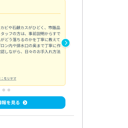
法人利用
5.0
のカビや石鹸カスがひどく、市販品
会社のトイレと洗面台清掃をス
スタッフの方は、事前説明からすで
てはオフィス対応が雑なところ
れがどう落ちるのかを丁寧に教えて
なみから言葉遣い、作業マナー
プロン内や排水口の奥まで丁寧に作
心して任せられました。
確認しながら、日々のお手入れ方法
トイレ清掃
投稿日：2024/09/09
投
者：モリヤマ
情報を見る