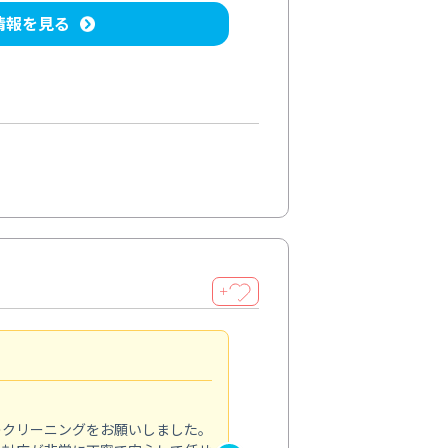
情報を見る
＋
納得のサービス
5.0
のクリーニングをお願いしました。
浴室の清掃を依頼しました。ス