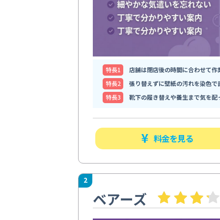
特⻑1
店舗は閉店後の時間に合わせて作
特⻑2
張り替えずに壁紙の汚れを染色で
特⻑3
靴下の履き替えや養生まで気を配
料金を見る
2
ベアーズ