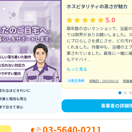
ホスピタリティの高さが魅力
5.0
築年数の古いマンションで、浴室
では限界がありお願いしました。
にプロらしさを感じさせ、どの汚
くれました。作業中も、浴槽のエ
業されていました。最後に一緒に
もアドバイ...
もっと見る
お風呂清掃
投稿日：2025/02/12
投稿
変わるほどきれいに
作業と報告も両立
事業者の詳細
寧で任せて安心
03-5640-0211