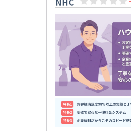
NHC
特⻑1
お客様満足度98％以上の実績と丁
特⻑2
明確で安心な一律料金システム
特⻑3
企業体制だからこそのスピード感