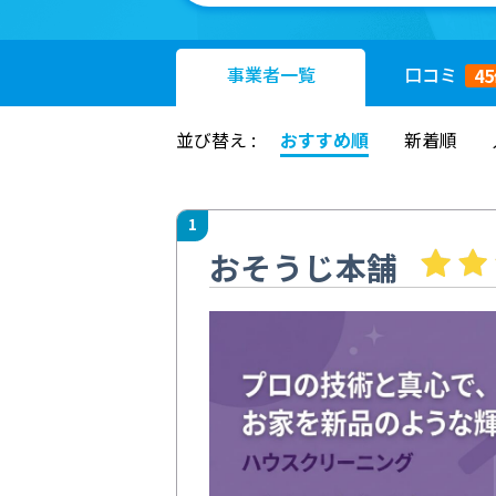
事業者
一覧
口コミ
45
並び替え :
おすすめ順
新着順
1
おそうじ本舗