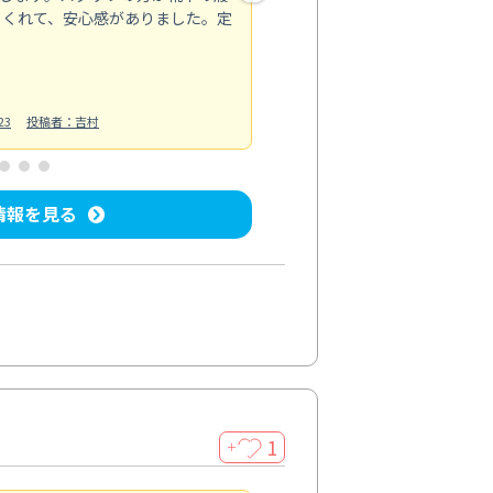
てくれて、安心感がありました。定
お風呂清掃
投稿日：2025/02/12
投
23
投稿者：吉村
情報を見る
1
＋