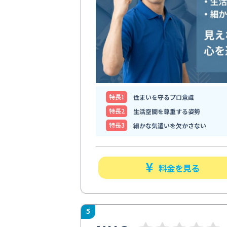
特⻑1
住まいを守るプロ意識
特⻑2
生活空間を尊重する姿勢
特⻑3
細かな気遣いを欠かさない
料金を見る
5