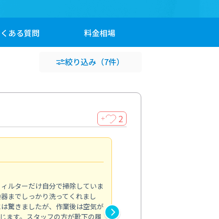
よくある
質問
料金
相場
絞り込み
（7件）
2
＋
浴室が明るく
5.0
フィルターだけ自分で掃除していま
掃除しても取れなかったカビや
換器までしっかり洗ってくれまし
がプロ。浴室が明るく感じるほ
には驚きましたが、作業後は空気が
の説明も丁寧で安心できました
じます。スタッフの方が靴下の履
と気分も全然違います。