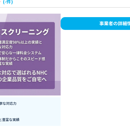
-
(-件)
事業者の詳細
寧な対応力
と豊富な実績