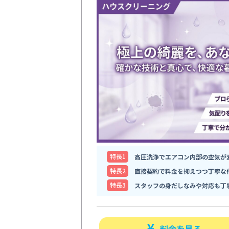
特⻑1
高圧洗浄でエアコン内部の空気が
特⻑2
直接契約で料金を抑えつつ丁寧な
特⻑3
スタッフの身だしなみや対応も丁
料金を見る