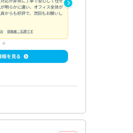
の対応が非常に丁寧で安心して任せ
もスムーズに進行。頑固な汚れ
風が明らかに違い、オフィス全体が
生まれ変わりました。料金も納
社員からも好評で、次回もお願いし
ています。
お風呂清掃
投稿日：2024/06/18
投
06
投稿者：石原です
情報を見る