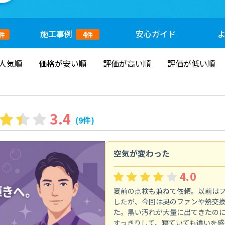
施工
事例
安心
ガイド
4
件
件
人気順
価格が安い順
評価が高い順
評価が低い順
3.4
(9件)
空気が変わった
4.0
夏前の点検も兼ねて依頼。以前は
したが、今回は奥のファンや熱交
た。黒い汚れが大量に出てきたの
すっきりして、寝ていても違いを感