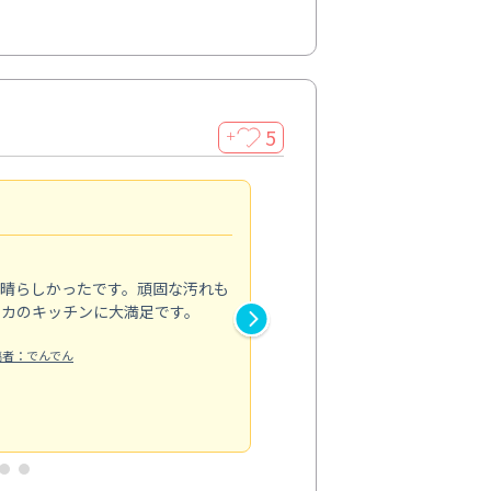
5
＋
親切で丁寧な作業
5.0
素晴らしかったです。頑固な汚れも
スタッフの方は非常に親切で、
ピカのキッチンに大満足です。
き安心感がありました。エアコ
り快適に感じています。丁寧な
稿者：でんでん
エアコンクリーニング
投稿日：2024/