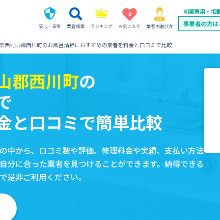
初期費用・掲
0
事業者の方は
安心・安全
業者検索
ランキング
お気に入り
業者の選び方
県西村山郡西川町のお風呂清掃におすすめの業者を料金と口コミで比較
山郡西川町
の
で
金と口コミで簡単比較
の中から、口コミ数や評価、修理料金や実績、支払い方法
自分に合った業者を見つけることができます。納得できる
で是非ご利用ください。