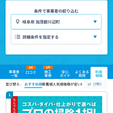
条件で事業者の絞り込む
1
8
件
件
事業者
施工
安心
よくある
料金
口コミ
一覧
事例
ガイド
質問
相場
並び替え :
おすすめ順
新着順
人気順
価格が安い順
評価が高い順
（7件）
評価
1