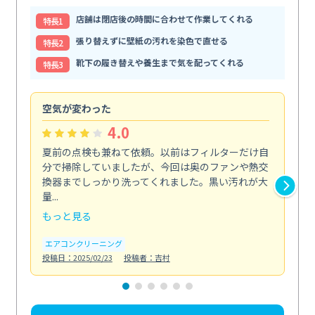
店舗は閉店後の時間に合わせて作業してくれる
特⻑1
張り替えずに壁紙の汚れを染色で直せる
特⻑2
靴下の履き替えや養生まで気を配ってくれる
特⻑3
空気が変わった
浴
4.0
夏前の点検も兼ねて依頼。以前はフィルターだけ自
掃
分で掃除していましたが、今回は奥のファンや熱交
た
換器までしっかり洗ってくれました。黒い汚れが大
キ
量...
安...
もっと見る
も
エアコンクリーニング
お
投稿日：2025/02/23
投稿者：吉村
投稿日