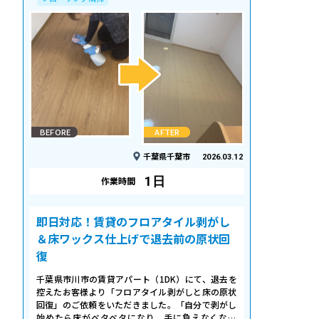
BEFORE
AFTER
千葉県千葉市
2026.03.12
1日
作業時間
即日対応！賃貸のフロアタイル剥がし
＆床ワックス仕上げで退去前の原状回
復
千葉県市川市の賃貸アパート（1DK）にて、退去を
控えたお客様より「フロアタイル剥がしと床の原状
回復」のご依頼をいただきました。「自分で剥がし
始めたら床がベタベタになり、手に負えなくなっ