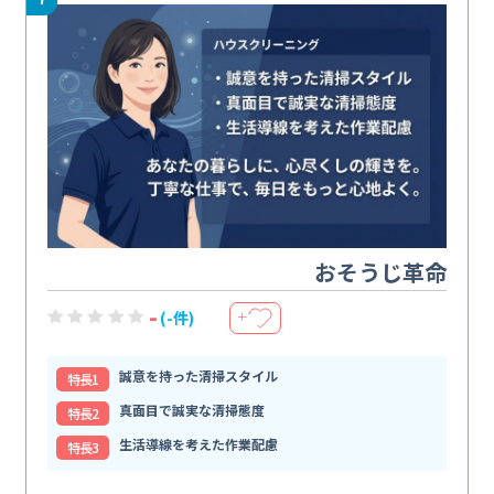
おそうじ革命
-
(-件)
＋
誠意を持った清掃スタイル
特⻑1
真面目で誠実な清掃態度
特⻑2
生活導線を考えた作業配慮
特⻑3