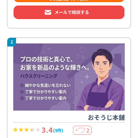
メールで相談する
2
おそうじ本舗
3.4
2
(9件)
＋