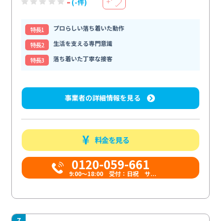
-
(-件)
＋
プロらしい落ち着いた動作
特⻑1
生活を支える専門意識
特⻑2
落ち着いた丁寧な接客
特⻑3
事業者の詳細情報を見る
料金を見る
0120-059-661
9:00〜18:00 受付：日祝 サ...
7