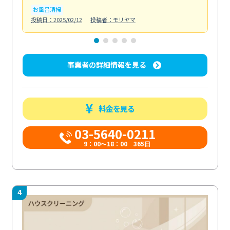
お風呂清掃
ト
投稿日：2025/02/12
投稿者：モリヤマ
投稿日
事業者の詳細情報を見る
料金を見る
03-5640-0211
9：00～18：00 365日
4