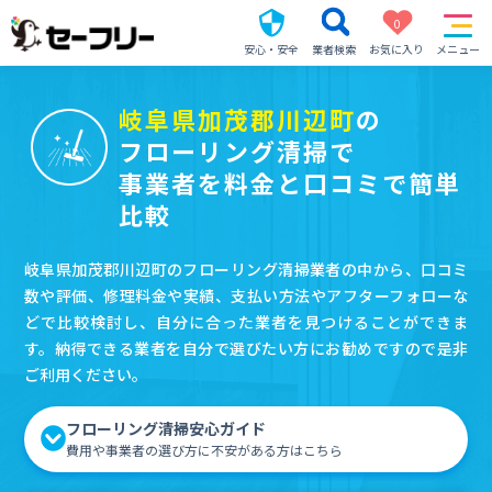
0
安心・安全
業者検索
お気に入り
メニュー
岐阜県加茂郡川辺町
の
フローリング清掃で
事業者を料金と口コミで簡単
比較
岐阜県加茂郡川辺町のフローリング清掃業者の中から、口コミ
数や評価、修理料金や実績、支払い方法やアフターフォローな
どで比較検討し、自分に合った業者を見つけることができま
す。納得できる業者を自分で選びたい方にお勧めですので是非
ご利用ください。
フローリング清掃安心ガイド
費用や事業者の選び方に不安がある方はこちら