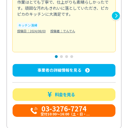
作業はとても丁寧で、仕上がりも素晴らしかったで
ス
す。頑固な汚れもきれいに落としていただき、ピカ
説
ピカのキッチンに大満足です。
の
い...
キッチン清掃
も
投稿日：2024/08/03
投稿者：でんでん
エ
投稿日
事業者の詳細情報を見る
料金を見る
03-3276-7274
受付10:00〜16:00（土・日・...