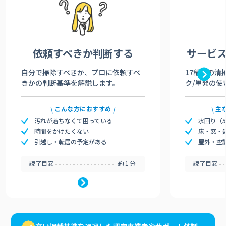
依頼すべきか
判断する
サービ
自分で掃除すべきか、プロに依頼すべ
17種類の清
きかの判断基準を解説します。
ク/単発の使
こんな方におすすめ
主
汚れが落ちなくて困っている
水回り（
時間をかけたくない
床・窓・
引越し・転居の予定がある
屋外・空
読了目安
約1分
読了目安