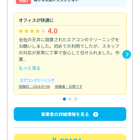
特⻑3
オフィスが快適に
納
4.0
会社の天井に設置されたエアコンのクリーニングを
浴
お願いしました。初めての利用でしたが、スタッフ
終
の対応が非常に丁寧で安心して任せられました。作
き
業...
し...
もっと見る
も
エアコンクリーニング
お
投稿日：2024/07/06
投稿者：石原です
投稿日
事業者の詳細情報を見る