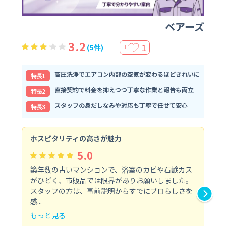
ベアーズ
3.2
1
(5件)
＋
高圧洗浄でエアコン内部の空気が変わるほどきれいに
特⻑1
直接契約で料金を抑えつつ丁寧な作業と報告も両立
特⻑2
スタッフの身だしなみや対応も丁寧で任せて安心
特⻑3
ホスピタリティの高さが魅力
法
5.0
築年数の古いマンションで、浴室のカビや石鹸カス
会
がひどく、市販品では限界がありお願いしました。
し
スタッフの方は、事前説明からすでにプロらしさを
あ
感...
い...
もっと見る
も