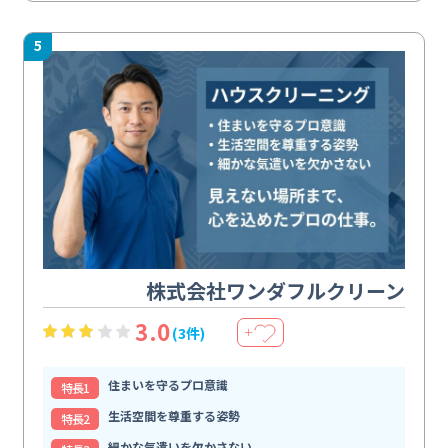
5
株式会社ワンダフルクリーン
3.0
(3件)
＋
住まいを守るプロ意識
特⻑1
生活空間を尊重する姿勢
特⻑2
細かな気遣いを欠かさない