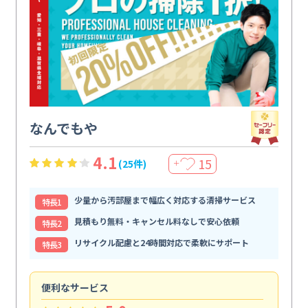
なんでもや
4.1
15
(25件)
＋
少量から汚部屋まで幅広く対応する清掃サービス
特⻑1
見積もり無料・キャンセル料なしで安心依頼
特⻑2
リサイクル配慮と24時間対応で柔軟にサポート
特⻑3
便利なサービス
頼