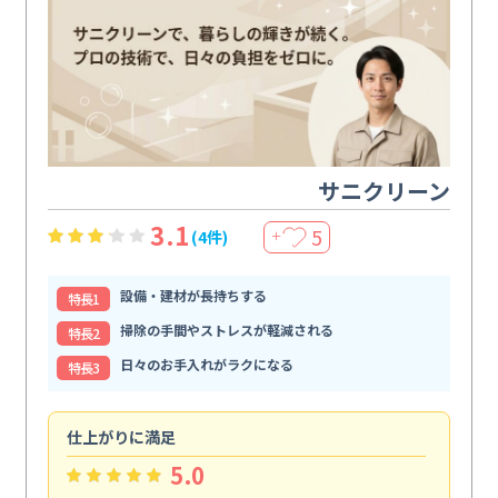
サニクリーン
3.1
5
(4件)
＋
設備・建材が長持ちする
特⻑1
掃除の手間やストレスが軽減される
特⻑2
日々のお手入れがラクになる
特⻑3
仕上がりに満足
親
5.0