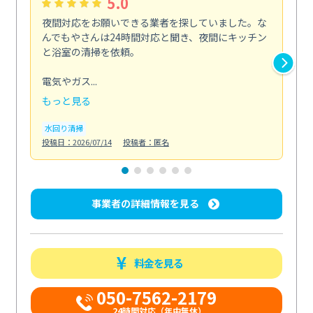
5.0
夜間対応をお願いできる業者を探していました。な
ペ
んでもやさんは24時間対応と聞き、夜間にキッチン
感
と浴室の清掃を依頼。
簡
ど...
電気やガス...
も
もっと見る
エ
投稿日
水回り清掃
投稿日：2026/07/14
投稿者：匿名
事業者の詳細情報を見る
料金を見る
050-7562-2179
24時間対応（年中無休）