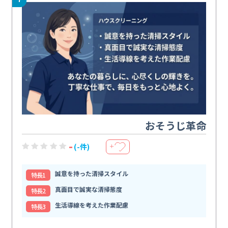
おそうじ革命
-
(-件)
＋
誠意を持った清掃スタイル
特⻑1
真面目で誠実な清掃態度
特⻑2
生活導線を考えた作業配慮
特⻑3