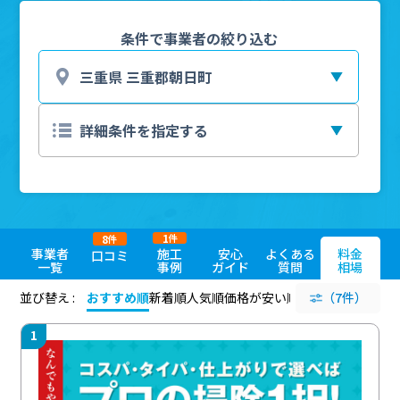
条件で事業者の絞り込む
1
8
件
件
事業者
施工
安心
よくある
料金
口コミ
一覧
事例
ガイド
質問
相場
並び替え :
おすすめ順
新着順
人気順
価格が安い順
評価が高い順
（7件）
評価
1