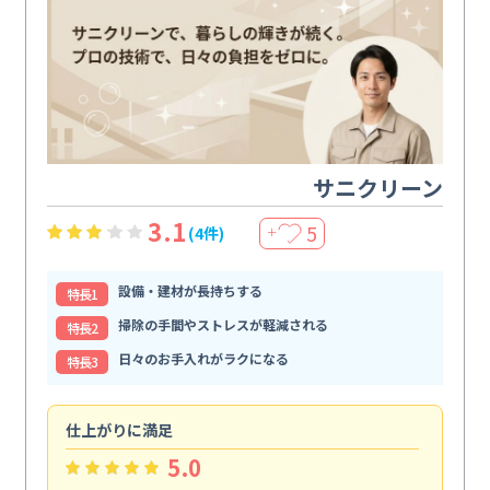
サニクリーン
3.1
5
(4件)
＋
設備・建材が長持ちする
特⻑1
掃除の手間やストレスが軽減される
特⻑2
日々のお手入れがラクになる
特⻑3
仕上がりに満足
親
5.0