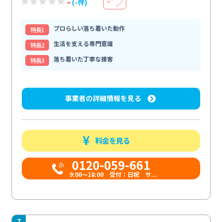
-
(-件)
＋
プロらしい落ち着いた動作
特⻑1
生活を支える専門意識
特⻑2
落ち着いた丁寧な接客
特⻑3
事業者の詳細情報を見る
料金を見る
0120-059-661
9:00〜18:00 受付：日祝 サ...
7