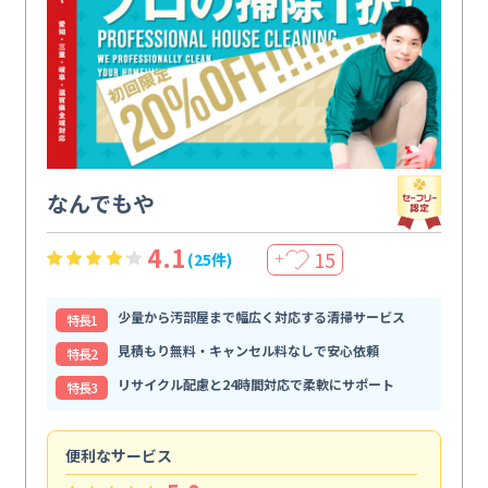
なんでもや
4.1
15
(25件)
＋
少量から汚部屋まで幅広く対応する清掃サービス
特⻑1
見積もり無料・キャンセル料なしで安心依頼
特⻑2
リサイクル配慮と24時間対応で柔軟にサポート
特⻑3
便利なサービス
頼