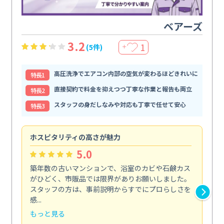
ベアーズ
3.2
1
(5件)
＋
高圧洗浄でエアコン内部の空気が変わるほどきれいに
特⻑1
直接契約で料金を抑えつつ丁寧な作業と報告も両立
特⻑2
スタッフの身だしなみや対応も丁寧で任せて安心
特⻑3
ホスピタリティの高さが魅力
法
5.0
築年数の古いマンションで、浴室のカビや石鹸カス
会
がひどく、市販品では限界がありお願いしました。
し
スタッフの方は、事前説明からすでにプロらしさを
あ
感...
い...
もっと見る
も