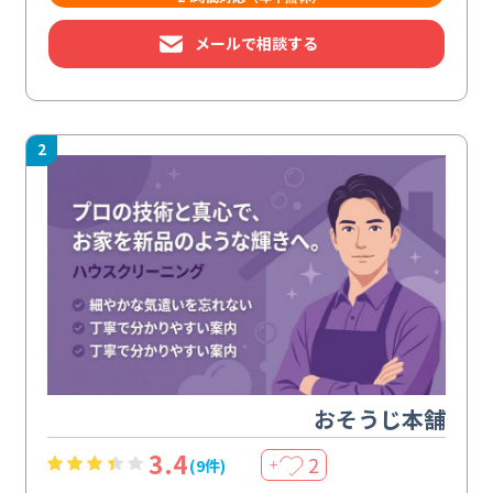
メールで相談する
2
おそうじ本舗
3.4
2
(9件)
＋