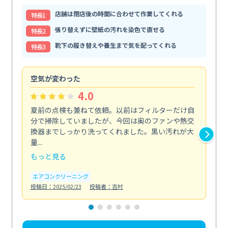
店舗は閉店後の時間に合わせて作業してくれる
特⻑1
張り替えずに壁紙の汚れを染色で直せる
特⻑2
靴下の履き替えや養生まで気を配ってくれる
特⻑3
空気が変わった
浴
4.0
夏前の点検も兼ねて依頼。以前はフィルターだけ自
掃
分で掃除していましたが、今回は奥のファンや熱交
た
換器までしっかり洗ってくれました。黒い汚れが大
キ
量...
安...
もっと見る
も
エアコンクリーニング
お
投稿日：2025/02/23
投稿者：吉村
投稿日