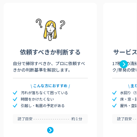
依頼すべきか
判断する
サービ
自分で掃除すべきか、プロに依頼すべ
17種類の清
きかの判断基準を解説します。
ク/単発の使
こんな方におすすめ
主
汚れが落ちなくて困っている
水回り（
時間をかけたくない
床・窓・
引越し・転居の予定がある
屋外・空
読了目安
約1分
読了目安