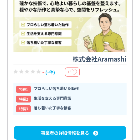
株式会社Aramashi
-
(-件)
＋
プロらしい落ち着いた動作
特⻑1
生活を支える専門意識
特⻑2
落ち着いた丁寧な接客
特⻑3
事業者の詳細情報を見る