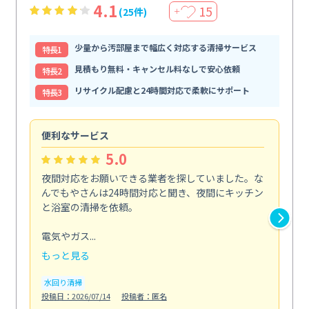
4.1
15
(25件)
＋
少量から汚部屋まで幅広く対応する清掃サービス
特⻑1
見積もり無料・キャンセル料なしで安心依頼
特⻑2
リサイクル配慮と24時間対応で柔軟にサポート
特⻑3
便利なサービス
頼
5.0
夜間対応をお願いできる業者を探していました。な
ペ
んでもやさんは24時間対応と聞き、夜間にキッチン
感
と浴室の清掃を依頼。
簡
ど...
電気やガス...
も
もっと見る
エ
投稿日
水回り清掃
投稿日：2026/07/14
投稿者：匿名