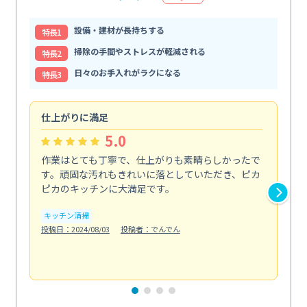
設備・建材が長持ちする
特⻑1
掃除の手間やストレスが軽減される
特⻑2
日々のお手入れがラクになる
特⻑3
仕上がりに満足
親
5.0
作業はとても丁寧で、仕上がりも素晴らしかったで
ス
す。頑固な汚れもきれいに落としていただき、ピカ
説
ピカのキッチンに大満足です。
の
い...
キッチン清掃
も
投稿日：2024/08/03
投稿者：でんでん
エ
投稿日