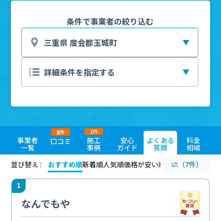
条件で事業者の絞り込む
1
8
件
件
事業者
施工
安心
よくある
料金
口コミ
一覧
事例
ガイド
質問
相場
並び替え :
おすすめ順
新着順
人気順
価格が安い順
評価が高い順
（7件）
評価
1
なんでもや