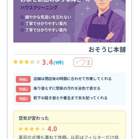
おそうじ本舗
3.4
2
(9件)
＋
店舗は閉店後の時間に合わせて作業してくれる
特⻑1
張り替えずに壁紙の汚れを染色で直せる
特⻑2
靴下の履き替えや養生まで気を配ってくれる
特⻑3
空気が変わった
浴
4.0
夏前の点検も兼ねて依頼。以前はフィルターだけ自
掃