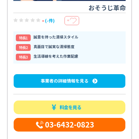
おそうじ革命
-
(-件)
＋
誠意を持った清掃スタイル
特⻑1
真面目で誠実な清掃態度
特⻑2
生活導線を考えた作業配慮
特⻑3
事業者の詳細情報を見る
料金を見る
03-6432-0823