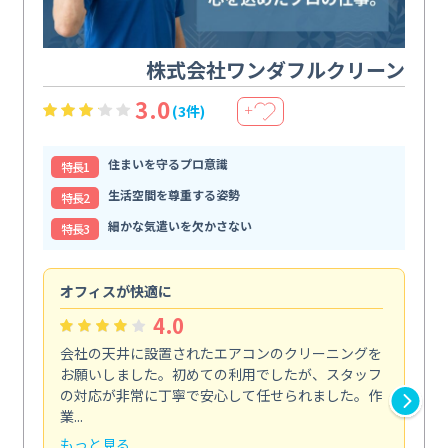
株式会社ワンダフルクリーン
3.0
(3件)
＋
住まいを守るプロ意識
特⻑1
生活空間を尊重する姿勢
特⻑2
細かな気遣いを欠かさない
特⻑3
オフィスが快適に
納
4.0
会社の天井に設置されたエアコンのクリーニングを
浴
お願いしました。初めての利用でしたが、スタッフ
終
の対応が非常に丁寧で安心して任せられました。作
き
業...
し...
もっと見る
も