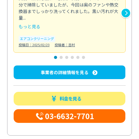
分で掃除していましたが、今回は奥のファンや熱交
た
換器までしっかり洗ってくれました。黒い汚れが大
キ
量...
安...
もっと見る
も
エアコンクリーニング
お
投稿日：2025/02/23
投稿者：吉村
投稿日
事業者の詳細情報を見る
料金を見る
03-6632-7701