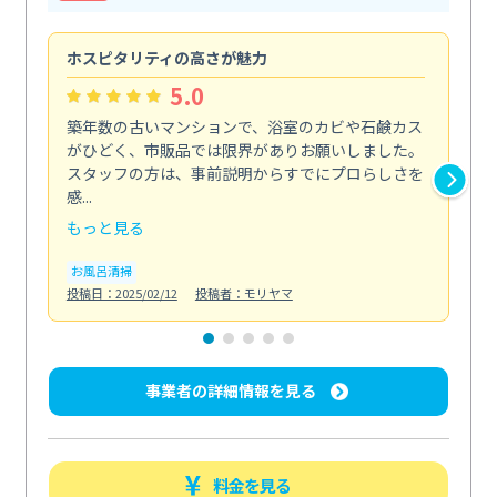
ホスピタリティの高さが魅力
法
5.0
築年数の古いマンションで、浴室のカビや石鹸カス
会
がひどく、市販品では限界がありお願いしました。
し
スタッフの方は、事前説明からすでにプロらしさを
あ
感...
い...
もっと見る
も
お風呂清掃
ト
投稿日：2025/02/12
投稿者：モリヤマ
投稿日
事業者の詳細情報を見る
料金を見る