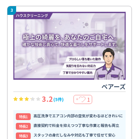
3
ベアーズ
3.2
1
(5件)
＋
高圧洗浄でエアコン内部の空気が変わるほどきれいに
特⻑1
直接契約で料金を抑えつつ丁寧な作業と報告も両立
特⻑2
スタッフの身だしなみや対応も丁寧で任せて安心
特⻑3