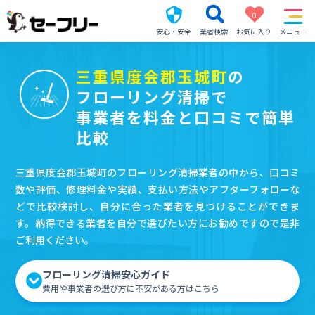
0
安心・安全
業者検索
お気に入り
メニュー
三重県度会郡玉城町
の
フローリング清掃で
事業者を料金と口コミで簡単
比較
三重県度会郡玉城町のフローリング清掃業者の中から、口コミ
数や評価、修理料金や実績、支払い方法やアフターフォローな
どで比較検討し、自分に合った業者を見つけることができま
す。納得できる業者を自分で選びたい方にお勧めですので是非
ご利用ください。
フローリング清掃安心ガイド
費用や事業者の選び方に不安がある方はこちら