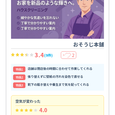
おそうじ本舗
3.4
2
(9件)
＋
店舗は閉店後の時間に合わせて作業してくれる
特⻑1
張り替えずに壁紙の汚れを染色で直せる
特⻑2
靴下の履き替えや養生まで気を配ってくれる
特⻑3
空気が変わった
浴
4.0