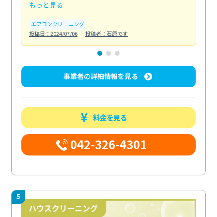
もっと見る
も
エアコンクリーニング
お
投稿日：2024/07/06
投稿者：石原です
投稿日
事業者の詳細情報を見る
料金を見る
042-326-4301
5