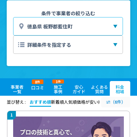
条件で事業者の絞り込む
1
8
件
件
事業者
施工
安心
よくある
料金
口コミ
一覧
事例
ガイド
質問
相場
並び替え :
おすすめ順
新着順
人気順
価格が安い順
評価が高い順
（6件）
評価
1