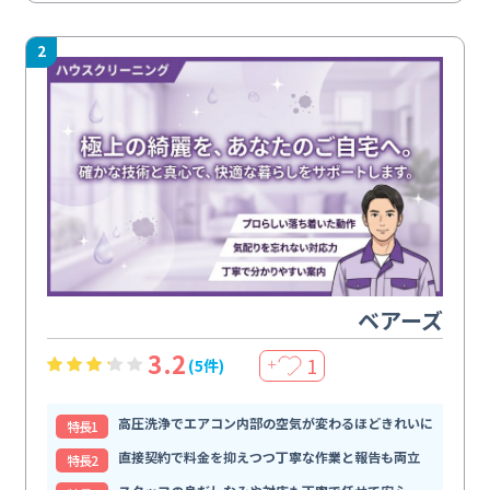
2
ベアーズ
3.2
1
(5件)
＋
高圧洗浄でエアコン内部の空気が変わるほどきれいに
特⻑1
直接契約で料金を抑えつつ丁寧な作業と報告も両立
特⻑2