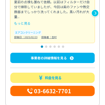
夏前の点検も兼ねて依頼。以前はフィルターだけ自
掃
分で掃除していましたが、今回は奥のファンや熱交
た
換器までしっかり洗ってくれました。黒い汚れが大
キ
量...
安...
もっと見る
も
エアコンクリーニング
お
投稿日：2025/02/23
投稿者：吉村
投稿日
事業者の詳細情報を見る
料金を見る
03-6632-7701