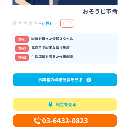
おそうじ革命
-
(-件)
＋
誠意を持った清掃スタイル
特⻑1
真面目で誠実な清掃態度
特⻑2
生活導線を考えた作業配慮
特⻑3
事業者の詳細情報を見る
料金を見る
03-6432-0823