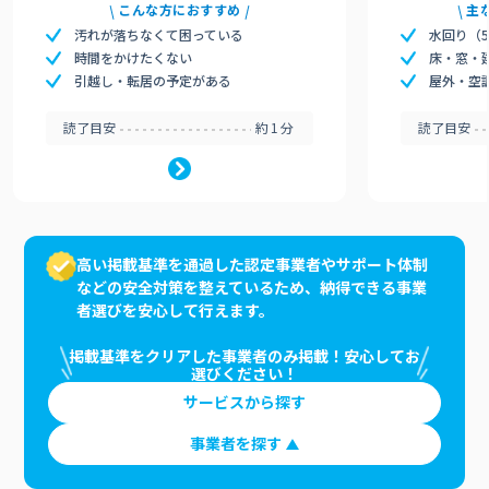
こんな方におすすめ
主
汚れが落ちなくて困っている
水回り（
時間をかけたくない
床・窓・
引越し・転居の予定がある
屋外・空
読了目安
約1分
読了目安
高い掲載基準を通過した認定事業者やサポート体制
などの安全対策を整えているため、納得できる事業
者選びを安心して行えます。
掲載基準をクリアした事業者のみ掲載！安心してお
選びください！
サービスから探す
事業者を探す