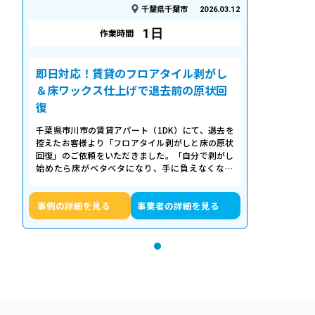
千葉県千葉市
2026.03.12
1日
作業時間
即日対応！賃貸のフロアタイル剥がし
＆床ワックス仕上げで退去前の原状回
復
千葉県市川市の賃貸アパート（1DK）にて、退去を
控えたお客様より「フロアタイル剥がしと床の原状
回復」のご依頼をいただきました。「自分で剥がし
始めたら床がベタベタになり、手に負えなくなっ
た」「退去期限が迫っていて時間がない…
事例の詳細を見る
事業者の詳細を見る