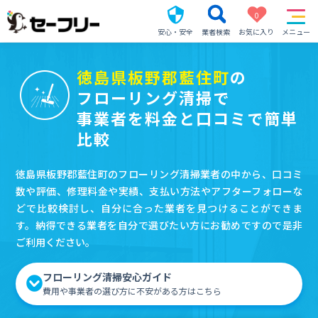
0
安心・安全
業者検索
お気に入り
メニュー
徳島県板野郡藍住町
の
フローリング清掃で
事業者を料金と口コミで簡単
比較
徳島県板野郡藍住町のフローリング清掃業者の中から、口コミ
数や評価、修理料金や実績、支払い方法やアフターフォローな
どで比較検討し、自分に合った業者を見つけることができま
す。納得できる業者を自分で選びたい方にお勧めですので是非
ご利用ください。
フローリング清掃安心ガイド
費用や事業者の選び方に不安がある方はこちら