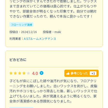
リビングの床がくすんできたので依頼しました。ワックス
まで含まれていてこの価格は良心的です。仕上がりもつや
やかで、部屋全体が明るくなった印象です。自分では絶対
できない作業だったので、頼んで本当に良かったです！
フローリング清掃
投稿日：2024/12/16
投稿者：maki
利用業者：
A.S.Tルームメンテナンス
ピカピカに
4.0
+1
参考になった
子どもが床にこぼした跡や油汚れが気になり、フロアクリ
ーニングをお願いしました。古いワックスを剥がし、皮脂
汚れやホコリをしっかり除去した後、新しいワックスで仕
上げてもらいました。床が見違えるように明るくなり、家
全体が清潔感のある雰囲気になりました。