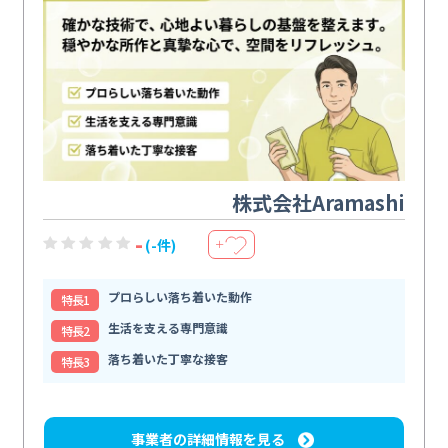
株式会社Aramashi
-
(-件)
＋
プロらしい落ち着いた動作
特⻑1
生活を支える専門意識
特⻑2
落ち着いた丁寧な接客
特⻑3
事業者の詳細情報を見る