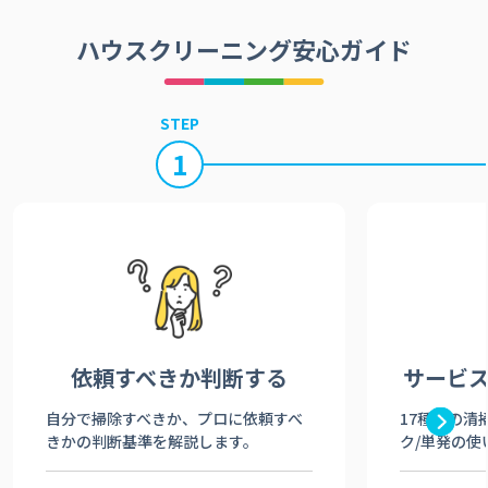
ハウスクリーニング安心ガイド
STEP
1
依頼すべきか
判断する
サービ
自分で掃除すべきか、プロに依頼すべ
17種類の清
きかの判断基準を解説します。
ク/単発の使