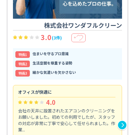
株式会社ワンダフルクリーン
3.0
(3件)
＋
住まいを守るプロ意識
特⻑1
生活空間を尊重する姿勢
特⻑2
細かな気遣いを欠かさない
特⻑3
オフィスが快適に
納
4.0
会社の天井に設置されたエアコンのクリーニングを
浴
お願いしました。初めての利用でしたが、スタッフ
終
の対応が非常に丁寧で安心して任せられました。作
き
業...
し...