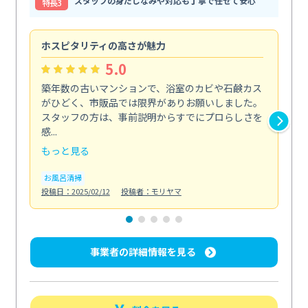
スタッフの身だしなみや対応も丁寧で任せて安心
特⻑3
ホスピタリティの高さが魅力
法
5.0
築年数の古いマンションで、浴室のカビや石鹸カス
会
がひどく、市販品では限界がありお願いしました。
し
スタッフの方は、事前説明からすでにプロらしさを
あ
感...
い...
もっと見る
も
お風呂清掃
ト
投稿日：2025/02/12
投稿者：モリヤマ
投稿日
事業者の詳細情報を見る