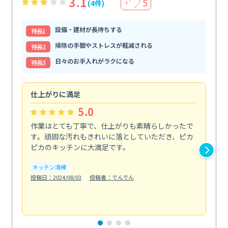
3.1
5
(4件)
＋
設備・建材が長持ちする
特⻑1
掃除の手間やストレスが軽減される
特⻑2
日々のお手入れがラクになる
特⻑3
仕上がりに満足
親
5.0
作業はとても丁寧で、仕上がりも素晴らしかったで
ス
す。頑固な汚れもきれいに落としていただき、ピカ
説
ピカのキッチンに大満足です。
の
い...
キッチン清掃
も
投稿日：2024/08/03
投稿者：でんでん
エ
投稿日