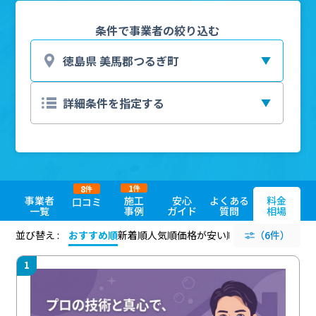
条件で事業者の絞り込む
1
8
件
件
事業者
施工
安心
よくある
料金
口コミ
一覧
事例
ガイド
質問
相場
並び替え :
おすすめ順
新着順
人気順
価格が安い順
評価が高い順
（6件）
評価
1