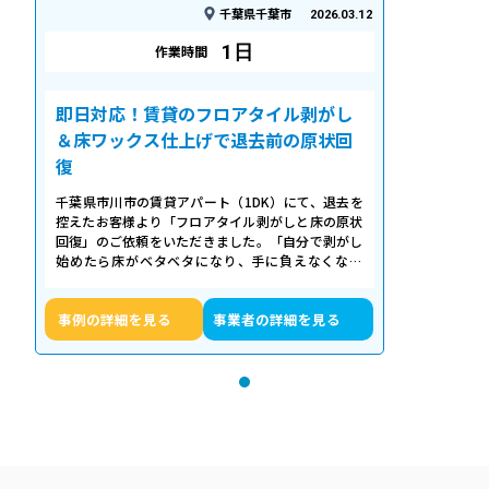
千葉県千葉市
2026.03.12
1日
作業時間
即日対応！賃貸のフロアタイル剥がし
＆床ワックス仕上げで退去前の原状回
復
千葉県市川市の賃貸アパート（1DK）にて、退去を
控えたお客様より「フロアタイル剥がしと床の原状
回復」のご依頼をいただきました。「自分で剥がし
始めたら床がベタベタになり、手に負えなくなっ
た」「退去期限が迫っていて時間がない…
事例の詳細を見る
事業者の詳細を見る