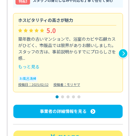
スタッフの身だしなみや対応も丁寧で任せて安心
特⻑3
ホスピタリティの高さが魅力
法
5.0
築年数の古いマンションで、浴室のカビや石鹸カス
会
がひどく、市販品では限界がありお願いしました。
し
スタッフの方は、事前説明からすでにプロらしさを
あ
感...
い...
もっと見る
も
お風呂清掃
ト
投稿日：2025/02/12
投稿者：モリヤマ
投稿日
事業者の詳細情報を見る