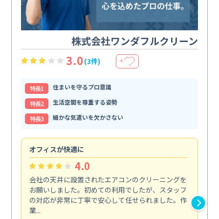
株式会社ワンダフルクリーン
3.0
(3件)
＋
住まいを守るプロ意識
特⻑1
生活空間を尊重する姿勢
特⻑2
細かな気遣いを欠かさない
特⻑3
オフィスが快適に
納
4.0
会社の天井に設置されたエアコンのクリーニングを
浴
お願いしました。初めての利用でしたが、スタッフ
終
の対応が非常に丁寧で安心して任せられました。作
き
業...
し...