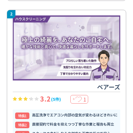
2
ベアーズ
3.2
1
(5件)
＋
高圧洗浄でエアコン内部の空気が変わるほどきれいに
特⻑1
直接契約で料金を抑えつつ丁寧な作業と報告も両立
特⻑2