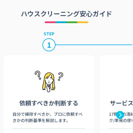
ハウスクリーニング安心ガイド
STEP
1
依頼すべきか
判断する
サービ
自分で掃除すべきか、プロに依頼すべ
17種類の清
きかの判断基準を解説します。
ク/単発の使