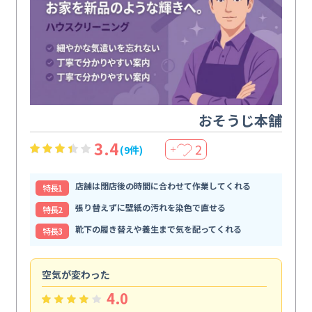
おそうじ本舗
3.4
2
(9件)
＋
店舗は閉店後の時間に合わせて作業してくれる
特⻑1
張り替えずに壁紙の汚れを染色で直せる
特⻑2
靴下の履き替えや養生まで気を配ってくれる
特⻑3
空気が変わった
浴
4.0