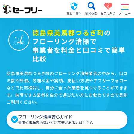
0
安心・安全
業者検索
お気に入り
メニュー
徳島県美馬郡つるぎ町
の
フローリング清掃で
事業者を料金と口コミで簡単
比較
徳島県美馬郡つるぎ町のフローリング清掃業者の中から、口コ
ミ数や評価、修理料金や実績、支払い方法やアフターフォロー
などで比較検討し、自分に合った業者を見つけることができま
す。納得できる業者を自分で選びたい方にお勧めですので是非
ご利用ください。
フローリング清掃安心ガイド
費用や事業者の選び方に不安がある方はこちら