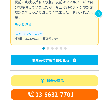
夏前の点検も兼ねて依頼。以前はフィルターだけ自
掃
分で掃除していましたが、今回は奥のファンや熱交
た
換器までしっかり洗ってくれました。黒い汚れが大
キ
量...
安...
もっと見る
も
エアコンクリーニング
お
投稿日：2025/02/23
投稿者：吉村
投稿日
事業者の詳細情報を見る
料金を見る
03-6632-7701