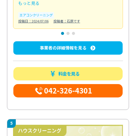
もっと見る
も
エアコンクリーニング
お
投稿日：2024/07/06
投稿者：石原です
投稿日
事業者の詳細情報を見る
料金を見る
042-326-4301
5