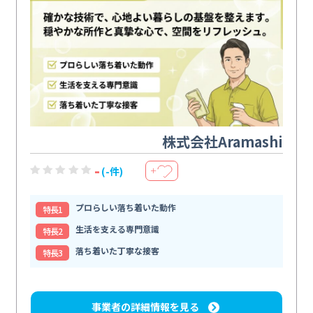
株式会社Aramashi
-
(-件)
＋
プロらしい落ち着いた動作
特⻑1
生活を支える専門意識
特⻑2
落ち着いた丁寧な接客
特⻑3
事業者の詳細情報を見る