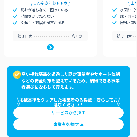
こんな方におすすめ
主
汚れが落ちなくて困っている
水回り（
時間をかけたくない
床・窓・
引越し・転居の予定がある
屋外・空
読了目安
約1分
読了目安
高い掲載基準を通過した認定事業者やサポート体制
などの安全対策を整えているため、納得できる事業
者選びを安心して行えます。
掲載基準をクリアした事業者のみ掲載！安心してお
選びください！
サービスから探す
事業者を探す