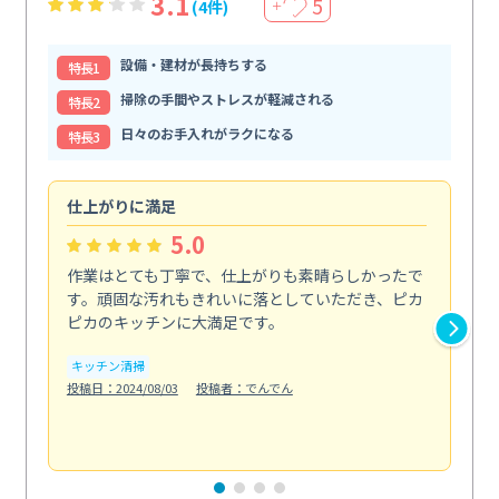
3.1
5
(4件)
＋
設備・建材が長持ちする
特⻑1
掃除の手間やストレスが軽減される
特⻑2
日々のお手入れがラクになる
特⻑3
仕上がりに満足
親
5.0
作業はとても丁寧で、仕上がりも素晴らしかったで
ス
す。頑固な汚れもきれいに落としていただき、ピカ
説
ピカのキッチンに大満足です。
の
い...
キッチン清掃
も
投稿日：2024/08/03
投稿者：でんでん
エ
投稿日