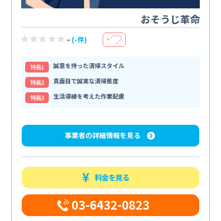
おそうじ革命
-
(-件)
＋
誠意を持った清掃スタイル
特⻑1
真面目で誠実な清掃態度
特⻑2
生活導線を考えた作業配慮
特⻑3
事業者の詳細情報を見る
料金を見る
03-6432-0823