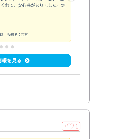
てくれて、安心感がありました。定
お風呂清掃
投稿日：2025/02/12
投
23
投稿者：吉村
情報を見る
1
＋