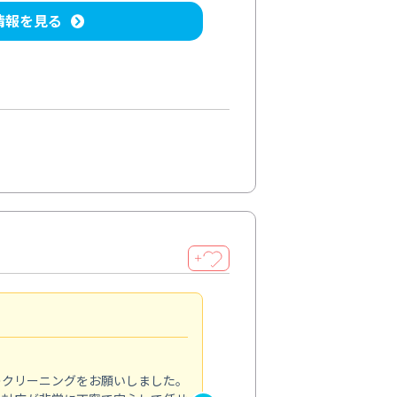
情報を見る
＋
納得のサービス
5.0
のクリーニングをお願いしました。
浴室の清掃を依頼しました。ス