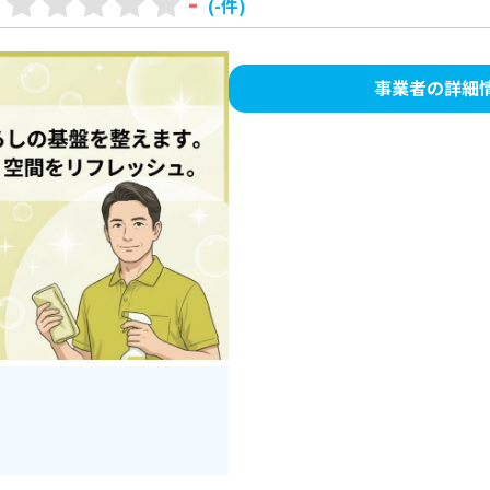
-
(-件)
事業者の詳細