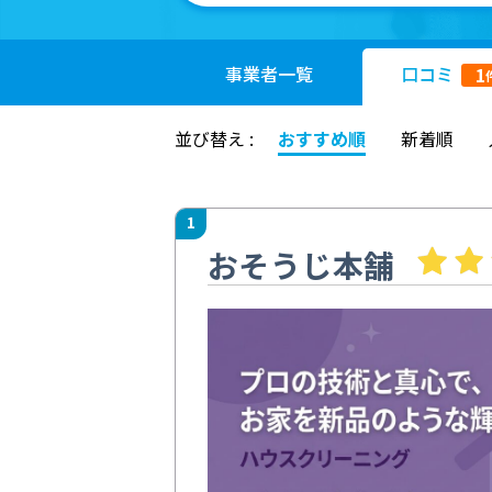
事業者
一覧
口コミ
1
並び替え :
おすすめ順
新着順
1
おそうじ本舗