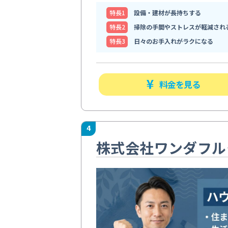
特⻑1
設備・建材が長持ちする
特⻑2
掃除の手間やストレスが軽減され
特⻑3
日々のお手入れがラクになる
料金を見る
4
株式会社ワンダフル