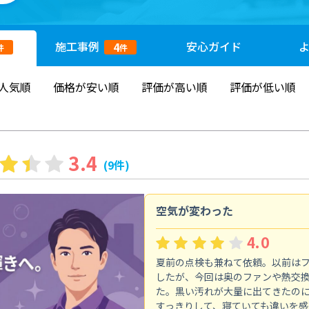
施工
事例
安心
ガイド
4
件
件
人気順
価格が安い順
評価が高い順
評価が低い順
3.4
(9件)
空気が変わった
4.0
夏前の点検も兼ねて依頼。以前は
したが、今回は奥のファンや熱交
た。黒い汚れが大量に出てきたの
すっきりして、寝ていても違いを感