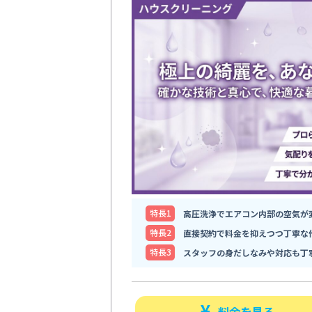
特⻑1
高圧洗浄でエアコン内部の空気が
特⻑2
直接契約で料金を抑えつつ丁寧な
特⻑3
スタッフの身だしなみや対応も丁
料金を見る