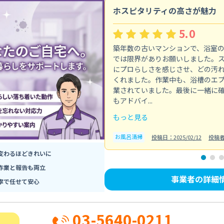
ホスピタリティの高さが魅力
5.0
築年数の古いマンションで、浴室
では限界がありお願いしました。
にプロらしさを感じさせ、どの汚
くれました。作業中も、浴槽のエ
業されていました。最後に一緒に
もアドバイ...
もっと見る
お風呂清掃
投稿日：2025/02/12
投稿
変わるほどきれいに
作業と報告も両立
事業者の詳細
寧で任せて安心
03-5640-0211