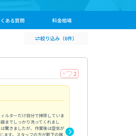
よくある
質問
料金
相場
絞り込み
（6件）
2
＋
浴室が明るく
5.0
フィルターだけ自分で掃除していま
掃除しても取れなかったカビや
換器までしっかり洗ってくれまし
がプロ。浴室が明るく感じるほ
には驚きましたが、作業後は空気が
の説明も丁寧で安心できました
じます。スタッフの方が靴下の履
と気分も全然違います。