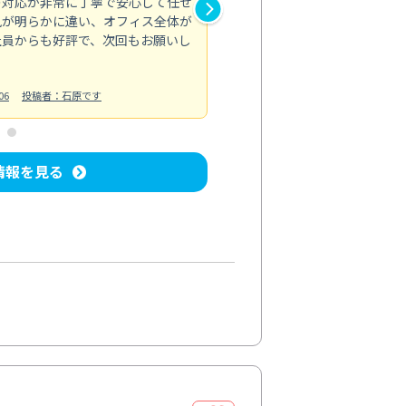
の対応が非常に丁寧で安心して任せ
もスムーズに進行。頑固な汚れ
風が明らかに違い、オフィス全体が
生まれ変わりました。料金も納
社員からも好評で、次回もお願いし
ています。
お風呂清掃
投稿日：2024/06/18
投
06
投稿者：石原です
情報を見る