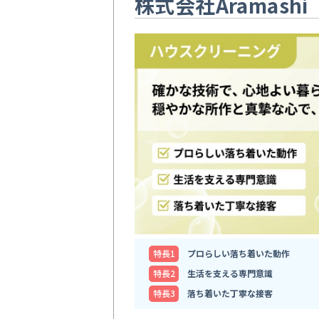
株式会社Aramashi
特⻑1
プロらしい落ち着いた動作
特⻑2
生活を支える専門意識
特⻑3
落ち着いた丁寧な接客