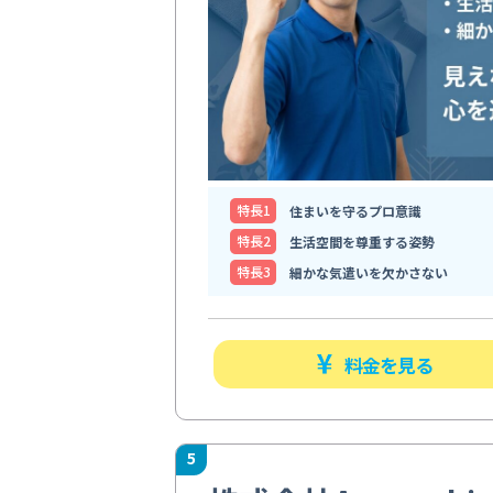
特⻑1
住まいを守るプロ意識
特⻑2
生活空間を尊重する姿勢
特⻑3
細かな気遣いを欠かさない
料金を見る
5