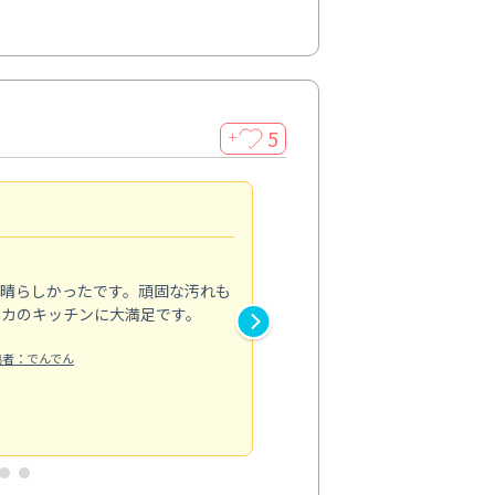
5
＋
親切で丁寧な作業
5.0
素晴らしかったです。頑固な汚れも
スタッフの方は非常に親切で、
ピカのキッチンに大満足です。
き安心感がありました。エアコ
り快適に感じています。丁寧な
稿者：でんでん
エアコンクリーニング
投稿日：2024/