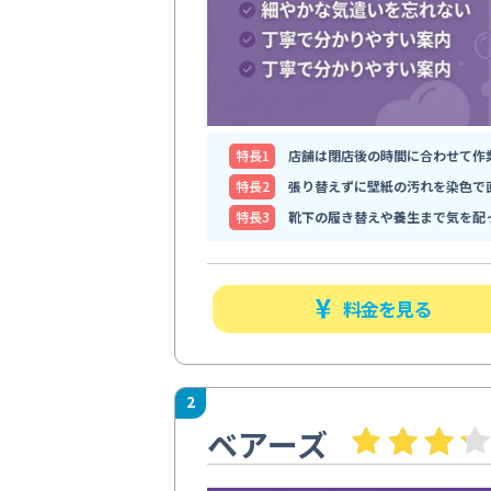
特⻑1
店舗は閉店後の時間に合わせて作
特⻑2
張り替えずに壁紙の汚れを染色で
特⻑3
靴下の履き替えや養生まで気を配
料金を見る
2
ベアーズ