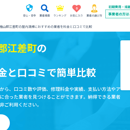
初期費用・掲
0
事業者の方は
安心・安全
業者検索
ランキング
お気に入り
業者の選び方
檜山郡江差町の屋内清掃におすすめの業者を料金と口コミで比較
郡江差町
の
金と口コミで簡単比較
から、口コミ数や評価、修理料金や実績、支払い方法やア
に合った業者を見つけることができます。納得できる業者
非ご利用ください。