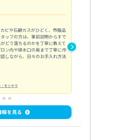
法人利用
5.0
のカビや石鹸カスがひどく、市販品
会社のトイレと洗面台清掃をス
スタッフの方は、事前説明からすで
てはオフィス対応が雑なところ
れがどう落ちるのかを丁寧に教えて
なみから言葉遣い、作業マナー
プロン内や排水口の奥まで丁寧に作
心して任せられました。
確認しながら、日々のお手入れ方法
トイレ清掃
投稿日：2024/09/09
投
者：モリヤマ
情報を見る