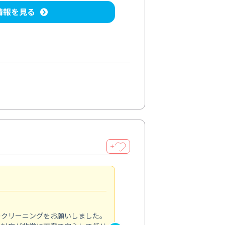
情報を見る
＋
納得のサービス
5.0
のクリーニングをお願いしました。
浴室の清掃を依頼しました。ス