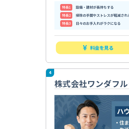
特⻑1
設備・建材が長持ちする
特⻑2
掃除の手間やストレスが軽減され
特⻑3
日々のお手入れがラクになる
料金を見る
4
株式会社ワンダフル