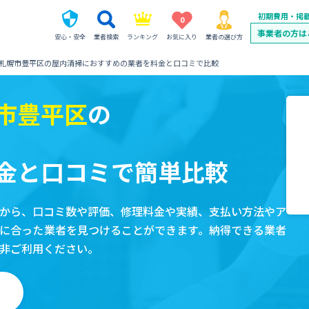
初期費用・掲
0
事業者の方は
安心・安全
業者検索
ランキング
お気に入り
業者の選び方
札幌市豊平区の屋内清掃におすすめの業者を料金と口コミで比較
市豊平区
の
金と口コミで簡単比較
から、口コミ数や評価、修理料金や実績、支払い方法やア
に合った業者を見つけることができます。納得できる業者
非ご利用ください。