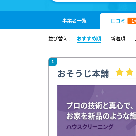
事業者
一覧
口コミ
1
並び替え :
おすすめ順
新着順
1
おそうじ本舗