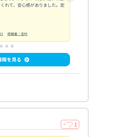
てくれて、安心感がありました。定
お風呂清掃
投稿日：2025/02/12
投
23
投稿者：吉村
情報を見る
1
＋