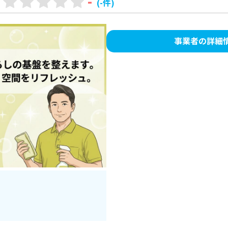
-
(-件)
事業者の詳細