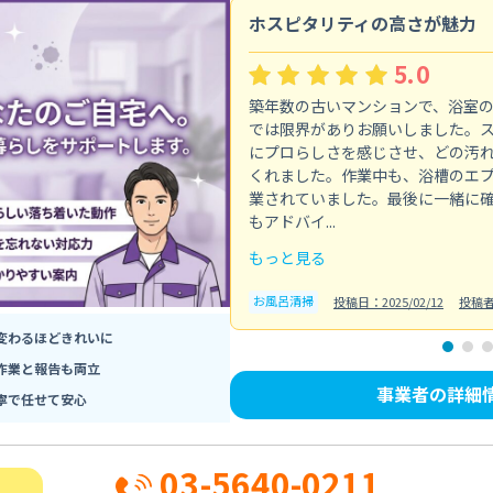
ホスピタリティの高さが魅力
5.0
築年数の古いマンションで、浴室
では限界がありお願いしました。
にプロらしさを感じさせ、どの汚
くれました。作業中も、浴槽のエ
業されていました。最後に一緒に
もアドバイ...
もっと見る
お風呂清掃
投稿日：2025/02/12
投稿
変わるほどきれいに
作業と報告も両立
事業者の詳細
寧で任せて安心
03-5640-0211