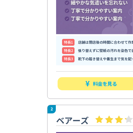
特⻑1
店舗は閉店後の時間に合わせて作
特⻑2
張り替えずに壁紙の汚れを染色で
特⻑3
靴下の履き替えや養生まで気を配
料金を見る
2
ベアーズ