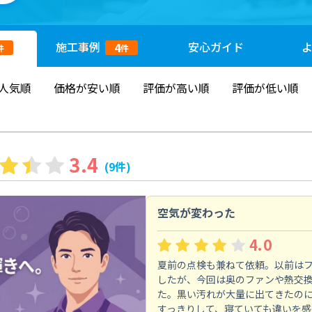
施工
事例
安心
ガイド
4
件
件
人気順
価格が安い順
評価が高い順
評価が低い順
3.4
(9件)
空気が変わった
4.0
夏前の点検も兼ねて依頼。以前は
したが、今回は奥のファンや熱交
た。黒い汚れが大量に出てきたの
すっきりして、寝ていても違いを感