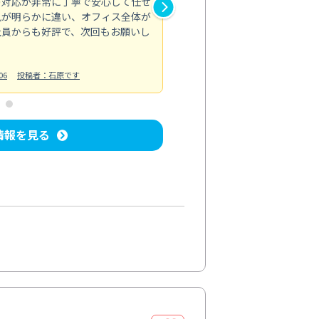
の対応が非常に丁寧で安心して任せ
もスムーズに進行。頑固な汚れ
風が明らかに違い、オフィス全体が
生まれ変わりました。料金も納
社員からも好評で、次回もお願いし
ています。
お風呂清掃
投稿日：2024/06/18
投
06
投稿者：石原です
情報を見る