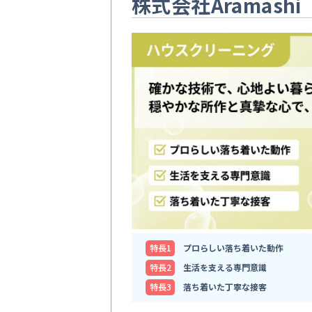
株式会社Aramashi
特⻑1
プロらしい落ち着いた動作
特⻑2
生活を支える専門意識
特⻑3
落ち着いた丁寧な接客