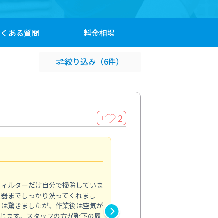
よくある
質問
料金
相場
絞り込み
（6件）
2
＋
浴室が明るく
5.0
フィルターだけ自分で掃除していま
掃除しても取れなかったカビや
換器までしっかり洗ってくれまし
がプロ。浴室が明るく感じるほ
には驚きましたが、作業後は空気が
の説明も丁寧で安心できました
じます。スタッフの方が靴下の履
と気分も全然違います。