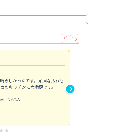
5
＋
親切で丁寧な作業
5.0
素晴らしかったです。頑固な汚れも
スタッフの方は非常に親切で、
ピカのキッチンに大満足です。
き安心感がありました。エアコ
り快適に感じています。丁寧な
稿者：でんでん
エアコンクリーニング
投稿日：2024/