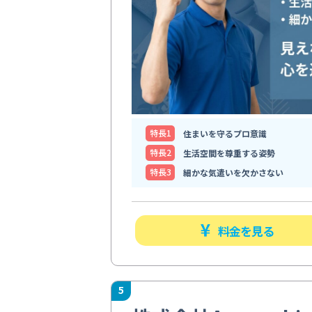
特⻑1
住まいを守るプロ意識
特⻑2
生活空間を尊重する姿勢
特⻑3
細かな気遣いを欠かさない
料金を見る
5