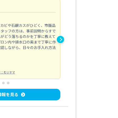
法人利用
5.0
のカビや石鹸カスがひどく、市販品
会社のトイレと洗面台清掃をス
スタッフの方は、事前説明からすで
てはオフィス対応が雑なところ
れがどう落ちるのかを丁寧に教えて
なみから言葉遣い、作業マナー
プロン内や排水口の奥まで丁寧に作
心して任せられました。
確認しながら、日々のお手入れ方法
トイレ清掃
投稿日：2024/09/09
投
者：モリヤマ
情報を見る