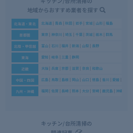
キッチン/台所清掃の
地域からおすすめ業者を探す
北海道
|
青森
|
秋田
|
岩手
|
宮城
|
山形
|
福島
北海道・東北
東京
|
神奈川
|
埼玉
|
千葉
|
茨城
|
栃木
|
群馬
首都圏
富山
|
石川
|
福井
|
新潟
|
山梨
|
長野
北陸・甲信越
愛知
|
岐阜
|
三重
|
静岡
東海
大阪
|
兵庫
|
京都
|
滋賀
|
奈良
|
和歌山
近畿
広島
|
鳥取
|
島根
|
岡山
|
山口
|
徳島
|
香川
|
愛媛
|
高知
中国・四国
福岡
|
佐賀
|
長崎
|
熊本
|
大分
|
宮崎
|
鹿児島
|
沖縄
九州・沖縄
キッチン/台所清掃の
関連記事