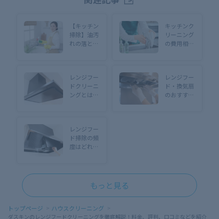
【キッチン
キッチンク
掃除】油汚
リーニング
れの落とし
の費用相場
方を徹底解
は？基本料
説！効果的
金での対応
な洗剤も紹
範囲・台所
レンジフー
レンジフー
介
の清掃箇所
ドクリーニ
ド・換気扇
も解説
ングとは？
のおすすめ
清掃範囲や
掃除洗剤6
実際の効
選！選び方
果、サービ
も解説
レンジフー
ス料金まで
ド掃除の頻
徹底解説
度はどれく
らいが正
解？効率的
な掃除方法
とプロ活用
もっと見る
術を解説
トップページ
ハウスクリーニング
ダスキンのレンジフードクリーニングを徹底解説！料金、評判、口コミなどを紹介