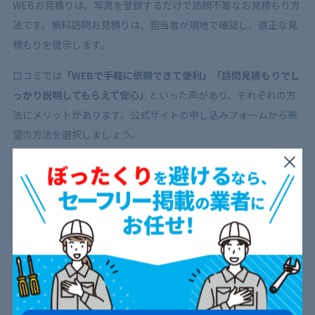
WEBお見積りは、写真を登録するだけで訪問不要なお見積もり方
法です。無料訪問お見積りは、担当者が現地で確認し、適正な見
積もりを提示します。
口コミでは
「WEBで手軽に依頼できて便利」「訪問見積もりでし
っかり説明してもらえて安心」
といった声があり、それぞれの方
法にメリットがあります。公式サイトの申し込みフォームから希
望の方法を選択しましょう。
事前確認と見積もり
申し込み後、サービス担当店から
電話またはメールで日程の確
認
があります。
事前にレンジフードの状態を伝えておくと、より正
確な見積もりを受けられます。
「担当者の対応が丁寧だった」「事前の説明が分かりやすかっ