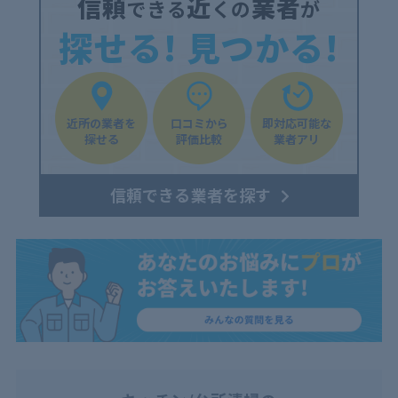
信頼
近
業者
できる
くの
が
探せる! 見つかる!
近所の業者を
口コミから
即対応可能な
探せる
評価比較
業者アリ
信頼できる業者を探す