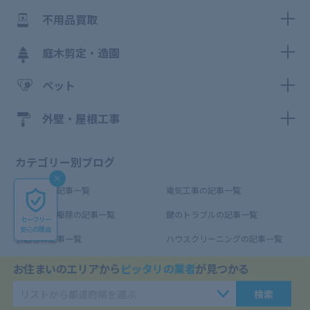
不用品買取
庭木剪定・造園
ペット
外壁・屋根工事
カテゴリー別ブログ
水道修理の記事一覧
電気工事の記事一覧
害虫・害獣駆除の記事一覧
鍵のトラブルの記事一覧
セーフリー
安心の理由
引越しの記事一覧
ハウスクリーニングの記事一覧
不用品買取の記事一覧
庭木剪定・造園の記事一覧
お住まいのエリアから
ピッタリの業者
が見つかる
ペットの記事一覧
外壁・屋根工事の記事一覧
検索