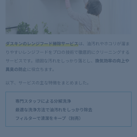
5.3
年1回のメンテナンスで清潔を保ちたい
6
ダスキンのレンジフード掃除サービスの口コミ・評判
をチェック！
6.1
満足度が高め！
ダスキンのレンジフード掃除サービス
は、油汚れやホコリが溜ま
6.2
スタッフの対応・作業が丁寧
りやすいレンジフードをプロの技術で徹底的にクリーニングする
6.3
リピート利用者が多い
サービスです。頑固な汚れをしっかり落とし、
換気効率の向上や
異臭の防止
に役立ちます。
7
ダスキンのレンジフード掃除サービスは口コミ高評
価！納得のいく依頼先を選ぼう！
以下、サービスの主な特徴をまとめました。
専門スタッフによる分解洗浄
最適な洗浄方法で油汚れをしっかり除去
フィルターで清潔をキープ（別売）