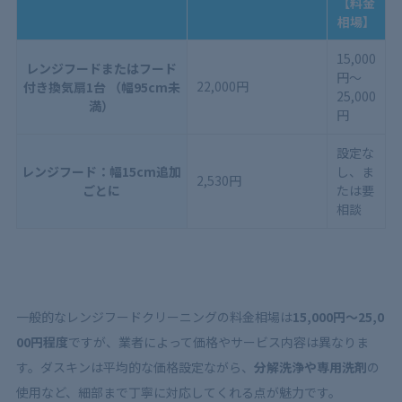
【料金
相場】
15,000
レンジフードまたはフード
円〜
22,000円
付き換気扇1台 （幅95cm未
25,000
満）
円
設定な
レンジフード：幅15cm追加
し、ま
2,530円
ごとに
たは要
相談
一般的なレンジフードクリーニングの料金相場は
15,000円～25,0
00円程度
ですが、業者によって価格やサービス内容は異なりま
す。ダスキンは平均的な価格設定ながら、
分解洗浄や専用洗剤
の
使用など、細部まで丁寧に対応してくれる点が魅力です。