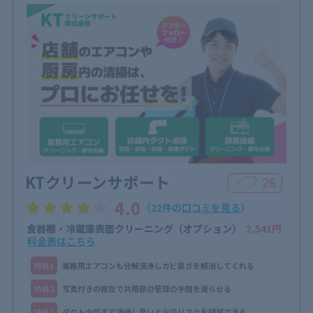
KTクリーンサポート
26
＋
4.0
（22件の
口コミを見る
）
食器棚・冷蔵庫表面クリーニング（オプション）
2,541円
料金表はこちら
特⻑1
業務用エアコンも分解洗浄しカビ臭さを解消してくれる
特⻑2
写真付きの報告で共用部の管理の手間を減らせる
特⻑3
ダクト内部まで清掃し臭いと火災リスクを軽減できる