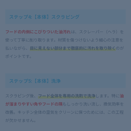
ステップ4:【本体】スクラピング
フードの内側にこびりついた油汚れ
は、スクレーパー（ヘラ）を
使って丁寧に削り取ります。材質を傷つけないよう細心の注意を
払いながら、
目に見えない部分まで徹底的に汚れを取り除く
のが
ポイントです。
ステップ5:【本体】洗浄
スクラピング後、
フード全体を専用の洗剤で洗浄
します。特に
油
が溜まりやすい角やフードの隅
もしっかり洗い流し、換気効率を
改善。キッチン全体の空気をクリーンに保つためには、この工程
が欠かせません。