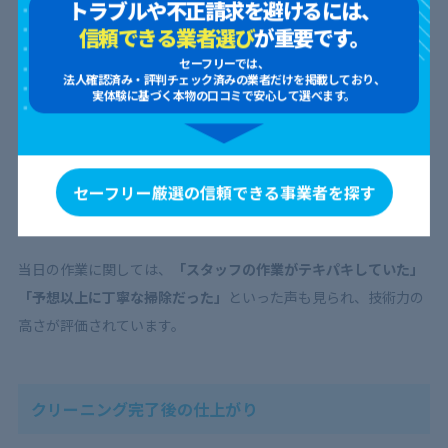
トラブルや不正請求を避けるには、
た」
といった口コミも多く、安心して準備を進められるでしょ
信頼できる業者選び
が重要です。
う。
セーフリーでは、
法人確認済み・評判チェック済みの業者だけを掲載しており、
実体験に基づく本物の口コミで安心して選べます。
作業当日の流れ
作業当日は、
駐車スペースの確保
をお願いされる場合がある
た
セーフリー厳選の信頼できる事業者を探す
め、事前に確認しておきましょう。また、作業をスムーズに進め
るため、レンジフード周辺の物を片付けておくと安心です。
当日の作業に関しては、
「スタッフの作業がテキパキしていた」
「予想以上に丁寧な掃除だった」
といった声も見られ、技術力の
高さが評価されています。
クリーニング完了後の仕上がり