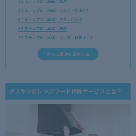
3.2
ステップ2:【部品】洗浄
3.3
ステップ3:【部品】リンス（水洗い）
3.4
ステップ4:【本体】スクラピング
3.5
ステップ5:【本体】洗浄
3.6
ステップ6:【本体】リンス（拭き上げ）
4
ダスキンのレンジフード掃除サービス利用手順【評判
さらに目次を表示する
通り？】
4.1
申し込み方法を選ぶ【WEB・訪問見積もり】
4.2
事前確認と見積もり
4.3
作業当日の流れ
ダスキンのレンジフード掃除サービスとは？
4.4
クリーニング完了後の仕上がり
5
ダスキンのレンジフード掃除サービスの依頼がおすす
めなケース【口コミ評判も】
5.1
自分で掃除しても汚れが落ちない
5.2
換気扇の効きが悪くなってきた