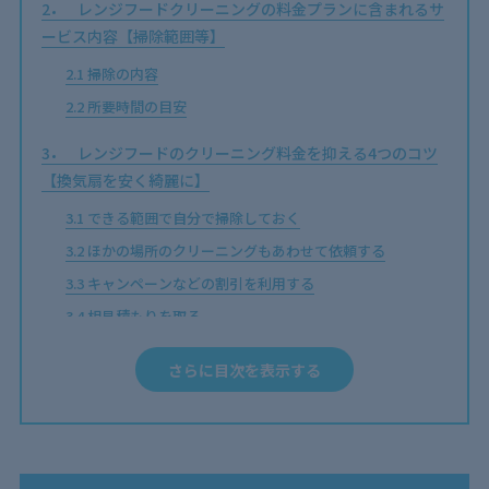
2
レンジフードクリーニングの料金プランに含まれるサ
ービス内容【掃除範囲等】
2.1
掃除の内容
2.2
所要時間の目安
3
レンジフードのクリーニング料金を抑える4つのコツ
【換気扇を安く綺麗に】
3.1
できる範囲で自分で掃除しておく
3.2
ほかの場所のクリーニングもあわせて依頼する
3.3
キャンペーンなどの割引を利用する
3.4
相見積もりを取る
4
レンジフードのクリーニング料金は割安！換気扇掃除
さらに目次を表示する
をプロに依頼するメリット
4.1
自分では落とせない頑固な油汚れも落とせる
4.2
手間をかけずにレンジフードがキレイになる