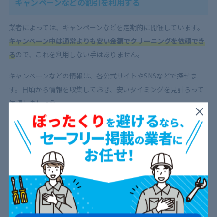
キャンペーンなどの割引を利用する
業者によっては、キャンペーンなどを定期的に開催しています。
キャンペーン中は通常よりも安い金額でクリーニングを依頼でき
る
ので、これを利用しない手はありません。
キャンペーンなどの情報は、各公式サイトやSNSなどで探せま
す。日頃から情報を収集しておき、安いタイミングを見計らって
依頼しましょう。
相見積もりを取る
業者によってレンジフードのクリーニング料金は異なるため、
複
数の業者から見積もりを取って比較検討
してみましょう。相見積
もりを取ると、料金が安い業者を見つけやすいです。
業者を比較する際は、費用面だけでなく作業内容も確認しておき