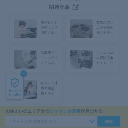
関連記事
電子レンジ
業務用コン
の焦げつき
ロの掃除の
掃除方法！
仕方を詳し
4つの必殺
く解説！頑
技とは？
固な油汚れ
【しつこい
の取り方も
冷蔵庫クリ
ガスコンロ
汚れに効か
ご紹介
ーニングっ
の掃除完全
せるコツ】
てどんなサ
ガイド！
ービス？清
【キッチン
掃内容やメ
がキレイに
リット・料
蘇る】
キッチン掃
金を徹底解
除の完全
説
セーフリー
版！キホン
安心の理由
からガンコ
汚れまでバ
ッチリ網羅
お住まいのエリアから
ピッタリの業者
が見つかる
【おすすめ
もっと見る
頻度やキレ
検索
イを保つ方