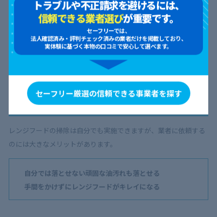
トラブルや不正請求を避けるには、
ましょう。費用と作業内容をふまえて、コストパフォーマンスが
信頼できる業者選び
が重要です。
良い業者を見つけるのが大切です。
セーフリーでは、
法人確認済み・評判チェック済みの業者だけを掲載しており、
実体験に基づく本物の口コミで安心して選べます。
>> さっそく見積もりを取ってみる
レンジフードのクリーニング料金は割安！換
セーフリー厳選の信頼できる事業者を探す
気扇掃除をプロに依頼するメリット
レンジフードの掃除は自分でも実施できますが、業者に依頼する
のには大きなメリットがあります。
自分では落とせない頑固な油汚れも落とせる
手間をかけずにレンジフードがキレイになる