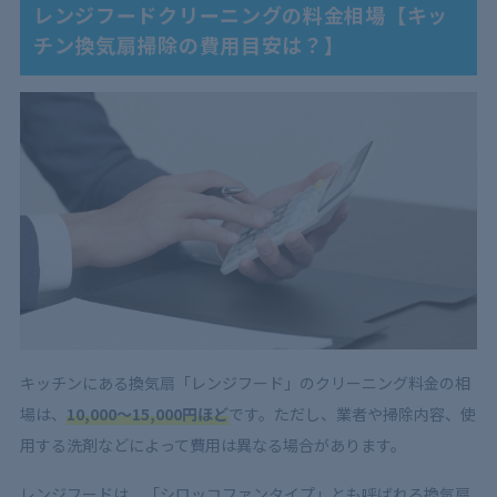
レンジフードクリーニングの料金相場【キッ
5
レンジフードのクリーニング料金を出したくない！掃
チン換気扇掃除の費用目安は？】
除しないと起こること
5.1
レンジフードの運転効率が落ちる
5.2
悪臭が発生する
5.3
汚れが料理に入ってしまう可能性がある
6
レンジフードのクリーニング業者選び！料金と一緒に
チェックしたい4つのポイント
6.1
作業範囲が明確に記載されている
6.2
見積もりを詳細に出してくれる
6.3
損害保険に加入している
6.4
実績豊富で評判も良い
キッチンにある換気扇「レンジフード」のクリーニング料金の相
7
レンジフードのクリーニング業者は料金だけでなく評
場は、
10,000～15,000円ほど
です。ただし、業者や掃除内容、使
判もチェックしよう！
用する洗剤などによって費用は異なる場合があります。
レンジフードは、「シロッコファンタイプ」とも呼ばれる換気扇