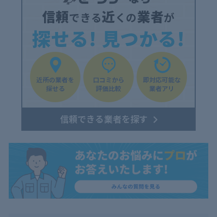
信頼
近
業者
できる
くの
が
探せる! 見つかる!
近所の業者を
口コミから
即対応可能な
探せる
評価比較
業者アリ
信頼できる業者を探す