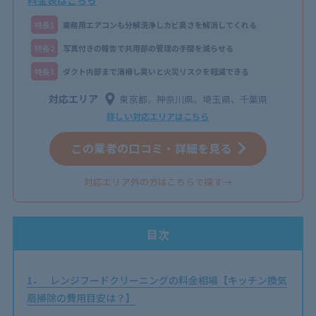
料金表はこちら
特⻑1
業務用エアコンも分解洗浄しカビ臭さを解消してくれる
特⻑2
写真付きの報告で共用部の管理の手間を減らせる
特⻑3
ダクト内部まで清掃し臭いと火災リスクを軽減できる
対応エリア
東京都、神奈川県、埼玉県、千葉県
詳しい対応エリアはこちら
この業者の口コミ・詳細を見る
対応エリア外の方はこちらで探す→
目次
1
レンジフードクリーニングの料金相場【キッチン換気
扇掃除の費用目安は？】