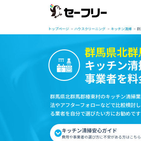
トップページ
ハウスクリーニング
キッチン清掃
群
群馬県北群
キッチン清
事業者を料
群馬県北群馬郡榛東村のキッチン清掃業
法やアフターフォローなどで比較検討し
る業者を自分で選びたい方にお勧めです
キッチン清掃安心ガイド
費用や事業者の選び方に不安がある方はこちら