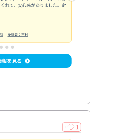
てくれて、安心感がありました。定
お風呂清掃
投稿日：2025/02/12
投
23
投稿者：吉村
情報を見る
1
＋