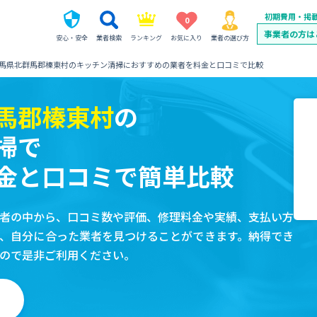
初期費用・掲
0
事業者の方は
安心・安全
業者検索
ランキング
お気に入り
業者の選び方
馬県北群馬郡榛東村のキッチン清掃におすすめの業者を料金と口コミで比較
馬郡榛東村
の
掃で
金と口コミで簡単比較
者の中から、口コミ数や評価、修理料金や実績、支払い方
、自分に合った業者を見つけることができます。納得でき
ので是非ご利用ください。