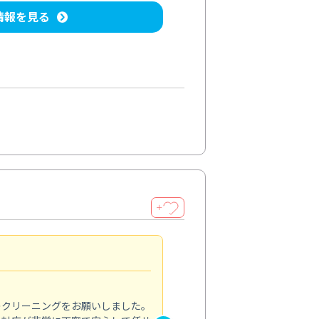
情報を見る
＋
納得のサービス
5.0
のクリーニングをお願いしました。
浴室の清掃を依頼しました。ス