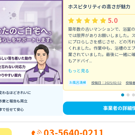
ホスピタリティの高さが魅力
5.0
築年数の古いマンションで、浴室
では限界がありお願いしました。
にプロらしさを感じさせ、どの汚
くれました。作業中も、浴槽のエ
業されていました。最後に一緒に
もアドバイ...
もっと見る
お風呂清掃
投稿日：2025/02/12
投稿
変わるほどきれいに
作業と報告も両立
事業者の詳細
寧で任せて安心
03-5640-0211