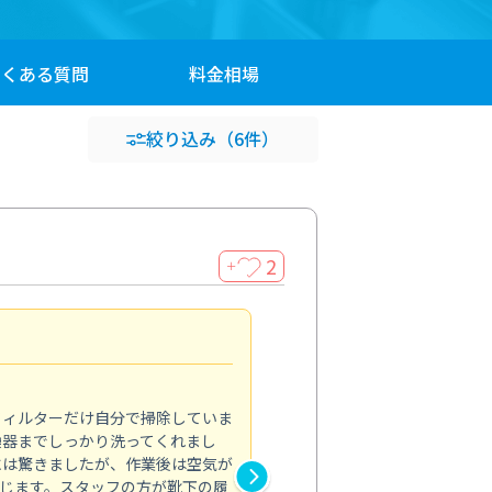
よくある
質問
料金
相場
絞り込み
（6件）
2
＋
浴室が明るく
5.0
フィルターだけ自分で掃除していま
掃除しても取れなかったカビや
換器までしっかり洗ってくれまし
がプロ。浴室が明るく感じるほ
には驚きましたが、作業後は空気が
の説明も丁寧で安心できました
じます。スタッフの方が靴下の履
と気分も全然違います。