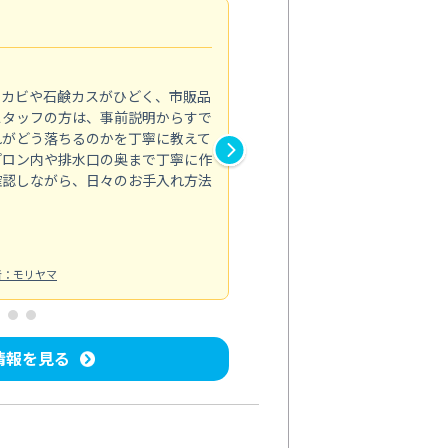
法人利用
5.0
のカビや石鹸カスがひどく、市販品
会社のトイレと洗面台清掃をス
スタッフの方は、事前説明からすで
てはオフィス対応が雑なところ
れがどう落ちるのかを丁寧に教えて
なみから言葉遣い、作業マナー
プロン内や排水口の奥まで丁寧に作
心して任せられました。
確認しながら、日々のお手入れ方法
トイレ清掃
投稿日：2024/09/09
投
者：モリヤマ
情報を見る