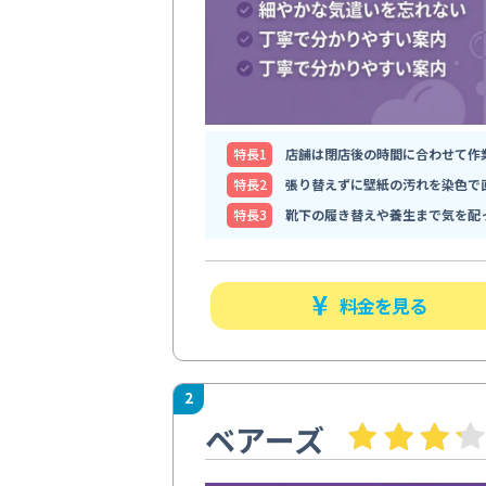
特⻑1
店舗は閉店後の時間に合わせて作
特⻑2
張り替えずに壁紙の汚れを染色で
特⻑3
靴下の履き替えや養生まで気を配
料金を見る
2
ベアーズ