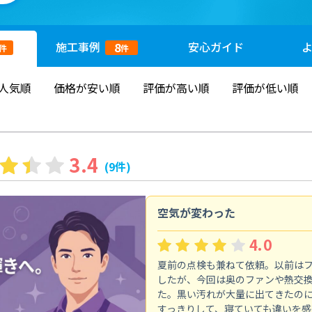
施工
事例
安心
ガイド
8
件
件
人気順
価格が安い順
評価が高い順
評価が低い順
3.4
(9件)
空気が変わった
4.0
夏前の点検も兼ねて依頼。以前は
したが、今回は奥のファンや熱交
た。黒い汚れが大量に出てきたの
すっきりして、寝ていても違いを感