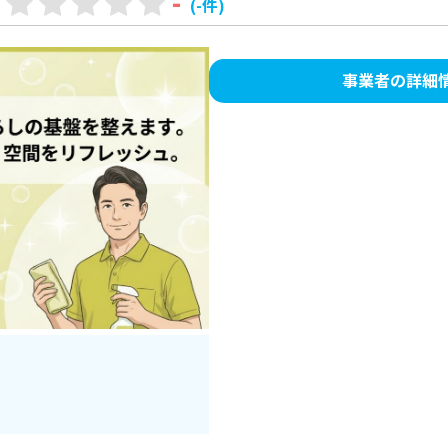
-
(-件)
事業者の詳細