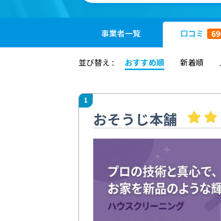
事業者
一覧
口コミ
69
並び替え :
おすすめ順
新着順
1
おそうじ本舗