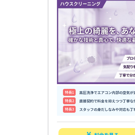
特⻑1
高圧洗浄でエアコン内部の空気が
特⻑2
直接契約で料金を抑えつつ丁寧な
特⻑3
スタッフの身だしなみや対応も丁
料金を見る