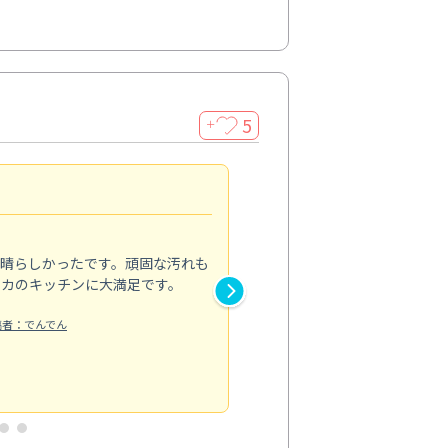
5
＋
親切で丁寧な作業
5.0
素晴らしかったです。頑固な汚れも
スタッフの方は非常に親切で、
ピカのキッチンに大満足です。
き安心感がありました。エアコ
り快適に感じています。丁寧な
稿者：でんでん
エアコンクリーニング
投稿日：2024/