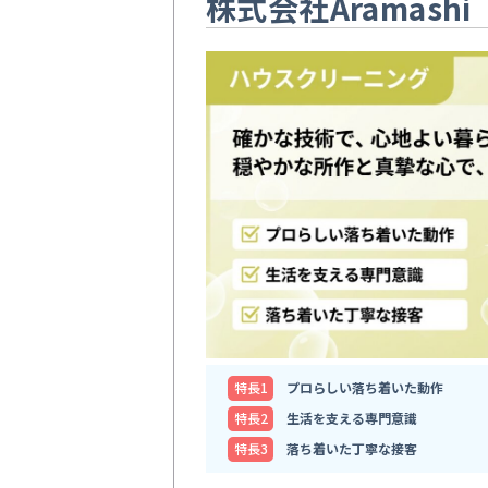
株式会社Aramashi
特⻑1
プロらしい落ち着いた動作
特⻑2
生活を支える専門意識
特⻑3
落ち着いた丁寧な接客