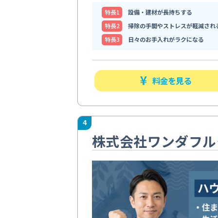
特⻑1
設備・建材が長持ちする
特⻑2
掃除の手間やストレスが軽減され
特⻑3
日々のお手入れがラクになる
料金を見る
4
株式会社ワンダフル