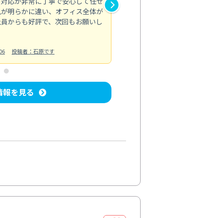
の対応が非常に丁寧で安心して任せ
もスムーズに進行。頑固な汚れ
風が明らかに違い、オフィス全体が
生まれ変わりました。料金も納
社員からも好評で、次回もお願いし
ています。
お風呂清掃
投稿日：2024/06/18
投
06
投稿者：石原です
情報を見る