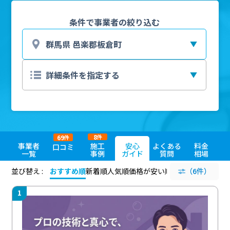
条件で事業者の絞り込む
8
69
件
件
事業者
施工
安心
よくある
料金
口コミ
一覧
事例
ガイド
質問
相場
並び替え :
おすすめ順
新着順
人気順
価格が安い順
評価が高い順
（6件）
評価
1