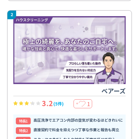
2
ベアーズ
3.2
1
(5件)
＋
高圧洗浄でエアコン内部の空気が変わるほどきれいに
特⻑1
直接契約で料金を抑えつつ丁寧な作業と報告も両立
特⻑2