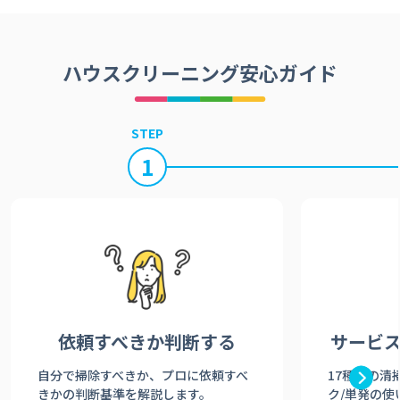
ハウスクリーニング安心ガイド
STEP
1
依頼すべきか
判断する
サービ
自分で掃除すべきか、プロに依頼すべ
17種類の清
きかの判断基準を解説します。
ク/単発の使