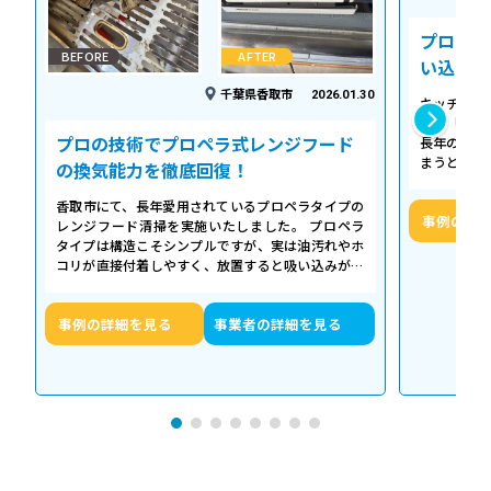
プロの温
BEFORE
AFTER
い込み力
千葉県香取市
2026.01.30
キッチンの
える「シロ
プロの技術でプロペラ式レンジフード
長年の調理
まうとご家
の換気能力を徹底回復！
せん。お預
香取市にて、長年愛用されているプロペラタイプの
事例の詳
レンジフード清掃を実施いたしました。 プロペラ
タイプは構造こそシンプルですが、実は油汚れやホ
コリが直接付着しやすく、放置すると吸い込みが悪
くなるだけでなく、異音や故障の原因に…
事例の詳細を見る
事業者の詳細を見る