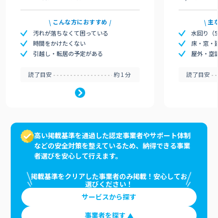
こんな方におすすめ
主
汚れが落ちなくて困っている
水回り（
時間をかけたくない
床・窓・
引越し・転居の予定がある
屋外・空
読了目安
約1分
読了目安
高い掲載基準を通過した認定事業者やサポート体制
などの安全対策を整えているため、納得できる事業
者選びを安心して行えます。
掲載基準をクリアした事業者のみ掲載！安心してお
選びください！
サービスから探す
事業者を探す