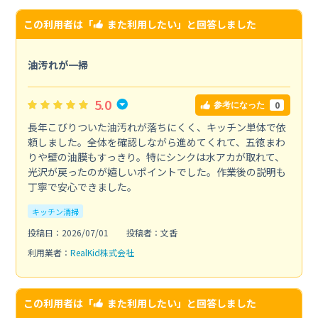
この利用者は「
また利用したい
」と回答しました
油汚れが一掃
5.0
0
参考になった
長年こびりついた油汚れが落ちにくく、キッチン単体で依
頼しました。全体を確認しながら進めてくれて、五徳まわ
りや壁の油膜もすっきり。特にシンクは水アカが取れて、
光沢が戻ったのが嬉しいポイントでした。作業後の説明も
丁寧で安心できました。
キッチン清掃
投稿日：2026/07/01
投稿者：文香
利用業者：
RealKid株式会社
この利用者は「
また利用したい
」と回答しました