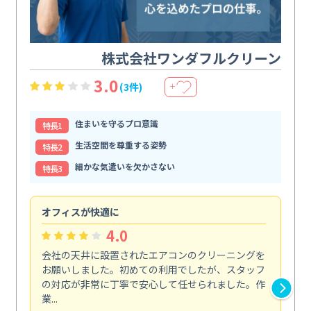
株式会社ワンダフルクリーン
3.0
(3件)
＋
住まいを守るプロ意識
特⻑1
生活空間を尊重する姿勢
特⻑2
細かな気遣いを欠かさない
特⻑3
オフィスが快適に
納
4.0
会社の天井に設置されたエアコンのクリーニングを
浴
お願いしました。初めての利用でしたが、スタッフ
終
の対応が非常に丁寧で安心して任せられました。作
き
業...
し...