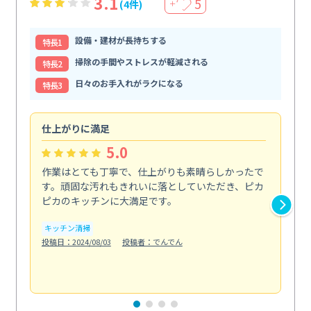
3.1
5
(4件)
＋
設備・建材が長持ちする
特⻑1
掃除の手間やストレスが軽減される
特⻑2
日々のお手入れがラクになる
特⻑3
仕上がりに満足
親
5.0
作業はとても丁寧で、仕上がりも素晴らしかったで
ス
す。頑固な汚れもきれいに落としていただき、ピカ
説
ピカのキッチンに大満足です。
の
い...
キッチン清掃
も
投稿日：2024/08/03
投稿者：でんでん
エ
投稿日