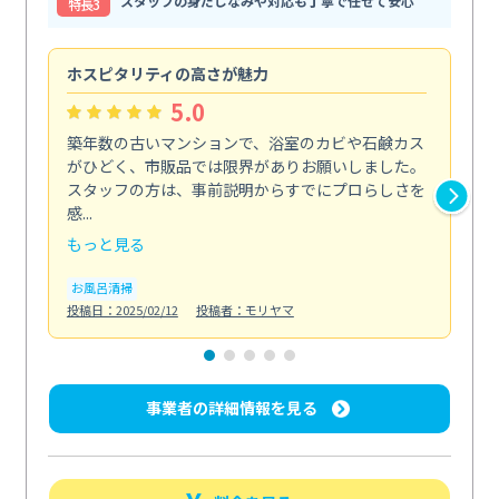
スタッフの身だしなみや対応も丁寧で任せて安心
特⻑3
ホスピタリティの高さが魅力
法
5.0
築年数の古いマンションで、浴室のカビや石鹸カス
会
がひどく、市販品では限界がありお願いしました。
し
スタッフの方は、事前説明からすでにプロらしさを
あ
感...
い...
もっと見る
も
お風呂清掃
ト
投稿日：2025/02/12
投稿者：モリヤマ
投稿日
事業者の詳細情報を見る