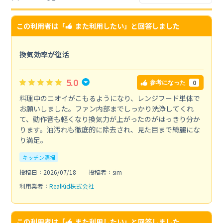
この利用者は「
また利用したい
」と回答しました
換気効率が復活
5.0
0
参考になった
料理中のニオイがこもるようになり、レンジフード単体で
お願いしました。ファン内部までしっかり洗浄してくれ
て、動作音も軽くなり換気力が上がったのがはっきり分か
ります。油汚れも徹底的に除去され、見た目まで綺麗にな
り満足。
キッチン清掃
投稿日：2026/07/18
投稿者：sim
利用業者：
RealKid株式会社
この利用者は「
また利用したい
」と回答しました