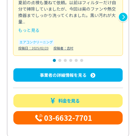
夏前の点検も兼ねて依頼。以前はフィルターだけ自
掃
分で掃除していましたが、今回は奥のファンや熱交
た
換器までしっかり洗ってくれました。黒い汚れが大
キ
量...
安...
もっと見る
も
エアコンクリーニング
お
投稿日：2025/02/23
投稿者：吉村
投稿日
事業者の詳細情報を見る
料金を見る
03-6632-7701