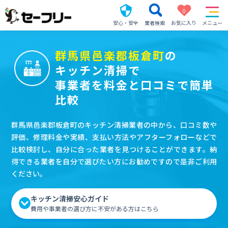
0
安心・安全
業者検索
お気に入り
メニュー
群馬県邑楽郡板倉町
の
キッチン清掃で
事業者を料金と口コミで簡単
比較
群馬県邑楽郡板倉町のキッチン清掃業者の中から、口コミ数や
評価、修理料金や実績、支払い方法やアフターフォローなどで
比較検討し、自分に合った業者を見つけることができます。納
得できる業者を自分で選びたい方にお勧めですので是非ご利用
ください。
キッチン清掃安心ガイド
費用や事業者の選び方に不安がある方はこちら