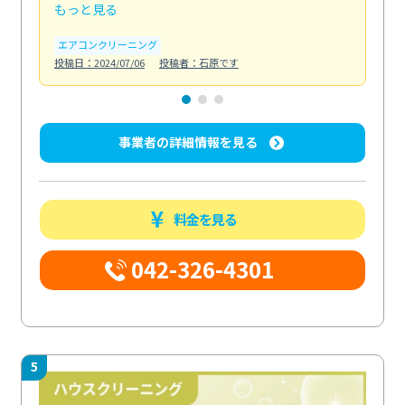
もっと見る
も
エアコンクリーニング
お
投稿日：2024/07/06
投稿者：石原です
投稿日
事業者の詳細情報を見る
料金を見る
042-326-4301
5