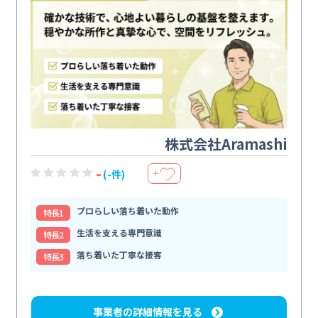
株式会社Aramashi
-
(-件)
＋
プロらしい落ち着いた動作
特⻑1
生活を支える専門意識
特⻑2
落ち着いた丁寧な接客
特⻑3
事業者の詳細情報を見る