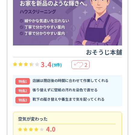
おそうじ本舗
3.4
2
(9件)
＋
店舗は閉店後の時間に合わせて作業してくれる
特⻑1
張り替えずに壁紙の汚れを染色で直せる
特⻑2
靴下の履き替えや養生まで気を配ってくれる
特⻑3
空気が変わった
浴
4.0