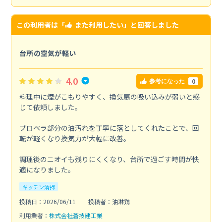
この利用者は「
また利用したい
」と回答しました
台所の空気が軽い
4.0
0
参考になった
料理中に煙がこもりやすく、換気扇の吸い込みが弱いと感
じて依頼しました。
プロペラ部分の油汚れを丁寧に落としてくれたことで、回
転が軽くなり換気力が大幅に改善。
調理後のニオイも残りにくくなり、台所で過ごす時間が快
適になりました。
キッチン清掃
投稿日：2026/06/11
投稿者：油淋鶏
利用業者：
株式会社蒼技建工業