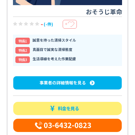
おそうじ革命
-
(-件)
＋
誠意を持った清掃スタイル
特⻑1
真面目で誠実な清掃態度
特⻑2
生活導線を考えた作業配慮
特⻑3
事業者の詳細情報を見る
料金を見る
03-6432-0823