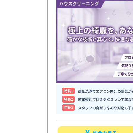
特⻑1
高圧洗浄でエアコン内部の空気が
特⻑2
直接契約で料金を抑えつつ丁寧な
特⻑3
スタッフの身だしなみや対応も丁
料金を見る