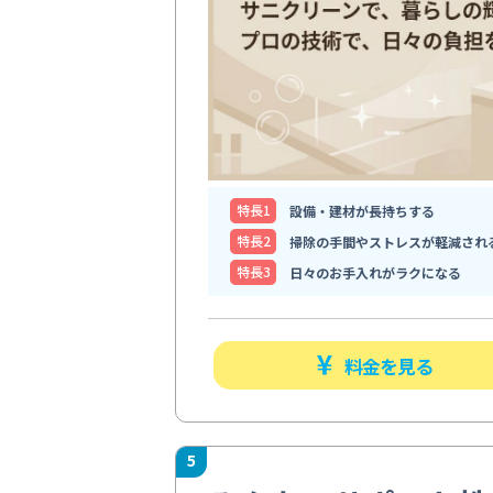
特⻑1
設備・建材が長持ちする
特⻑2
掃除の手間やストレスが軽減され
特⻑3
日々のお手入れがラクになる
料金を見る
5