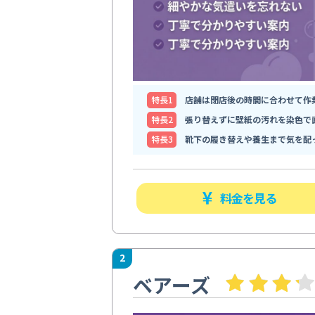
特⻑1
店舗は閉店後の時間に合わせて作
特⻑2
張り替えずに壁紙の汚れを染色で
特⻑3
靴下の履き替えや養生まで気を配
料金を見る
2
ベアーズ