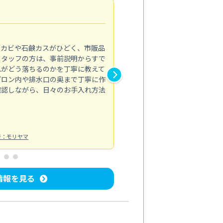
法人利用
5.0
のカビや石鹸カスがひどく、市販品
会社のトイレと洗面台清掃をス
スタッフの方は、事前説明からすで
てはオフィス対応が雑なところ
れがどう落ちるのかを丁寧に教えて
なみから言葉遣い、作業マナー
プロン内や排水口の奥まで丁寧に作
心して任せられました。
確認しながら、日々のお手入れ方法
トイレ清掃
投稿日：2024/09/09
投
者：モリヤマ
情報を見る