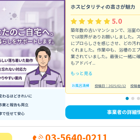
ホスピタリティの高さが魅力
5.0
築年数の古いマンションで、浴室
では限界がありお願いしました。
にプロらしさを感じさせ、どの汚
くれました。作業中も、浴槽のエ
業されていました。最後に一緒に
もアドバイ...
もっと見る
お風呂清掃
投稿日：2025/02/12
投稿
変わるほどきれいに
作業と報告も両立
事業者の詳細
寧で任せて安心
03-5640-0211