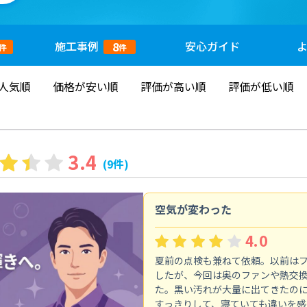
施工
事例
安心
ガイド
8
件
件
人気順
価格が安い順
評価が高い順
評価が低い順
3.4
(9件)
空気が変わった
4.0
夏前の点検も兼ねて依頼。以前は
したが、今回は奥のファンや熱交
た。黒い汚れが大量に出てきたの
すっきりして、寝ていても違いを感