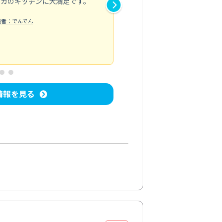
ピカのキッチンに大満足です。
き安心感がありました。エアコ
り快適に感じています。丁寧な
稿者：でんでん
エアコンクリーニング
投稿日：2024/
情報を見る