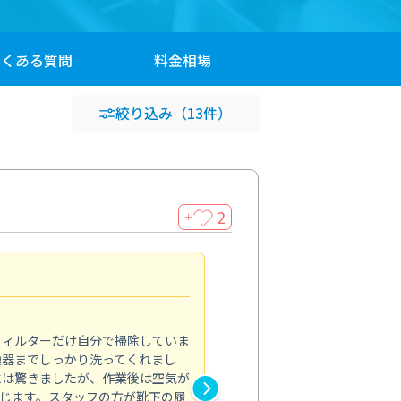
よくある
質問
料金
相場
絞り込み
（13件）
2
＋
浴室が明るく
5.0
フィルターだけ自分で掃除していま
掃除しても取れなかったカビや
換器までしっかり洗ってくれまし
がプロ。浴室が明るく感じるほ
には驚きましたが、作業後は空気が
の説明も丁寧で安心できました
じます。スタッフの方が靴下の履
と気分も全然違います。