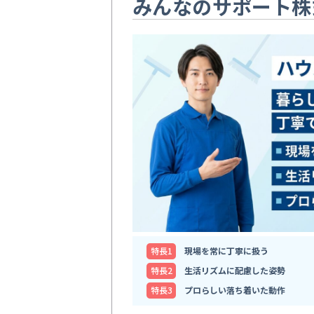
みんなのサポート株
特⻑1
現場を常に丁寧に扱う
特⻑2
生活リズムに配慮した姿勢
特⻑3
プロらしい落ち着いた動作