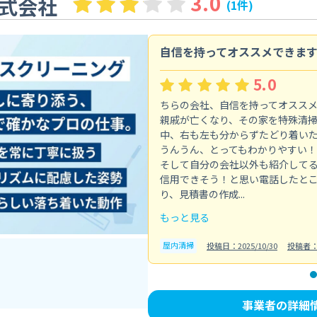
3.0
式会社
(1件)
自信を持ってオススメできま
5.0
ちらの会社、自信を持ってオスス
親戚が亡くなり、その家を特殊清
中、右も左も分からずたどり着い
うんうん、とってもわかりやすい！
そして自分の会社以外も紹介して
信用できそう！と思い電話したと
り、見積書の作成...
もっと見る
屋内清掃
投稿日：2025/10/30
投稿者
事業者の詳細