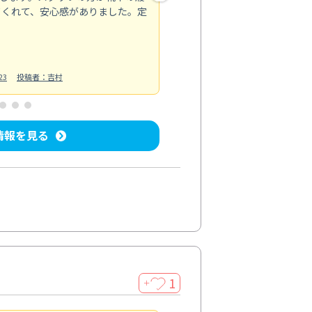
てくれて、安心感がありました。定
お風呂清掃
投稿日：2025/02/12
投
23
投稿者：吉村
情報を見る
1
＋