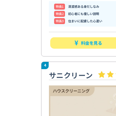
特⻑1
清潔感ある身だしなみ
特⻑2
初心者にも優しい説明
特⻑3
住まいに配慮した心遣い
料金を見る
4
サニクリーン