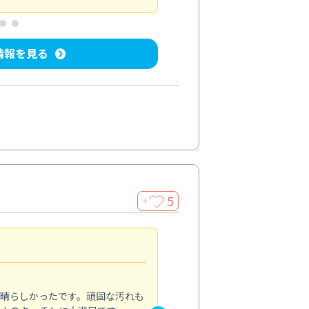
情報を見る
5
＋
親切で丁寧な作業
5.0
素晴らしかったです。頑固な汚れも
スタッフの方は非常に親切で、