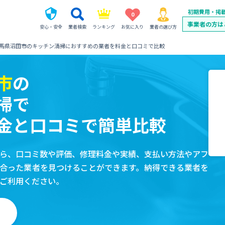
初期費用・掲
0
事業者の方は
安心・安全
業者検索
ランキング
お気に入り
業者の選び方
馬県沼田市のキッチン清掃におすすめの業者を料金と口コミで比較
市
の
掃で
金と口コミで簡単比較
ら、口コミ数や評価、修理料金や実績、支払い方法やアフ
合った業者を見つけることができます。納得できる業者を
ご利用ください。