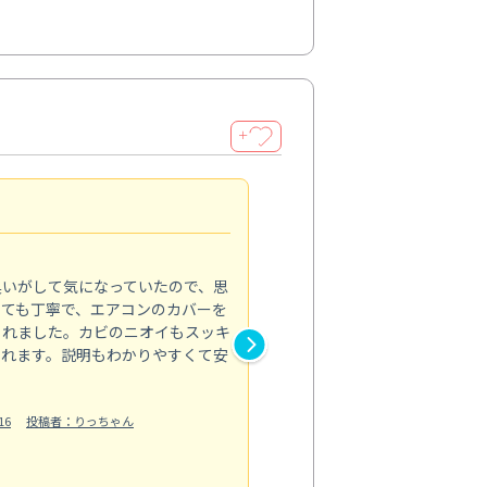
＋
頼れるプロの技術
4.0
臭いがして気になっていたので、思
毎日使う場所だからこそ、プロ
とても丁寧で、エアコンのカバーを
した。浴室の床や壁の黒ずみ、
くれました。カビのニオイもスッキ
では落としきれなかった汚れが
られます。説明もわかりやすくて安
分までピカピカで、見た目も清
洗剤の飛び散りがないようにき
明も丁寧だ...
16
投稿者：りっちゃん
もっと見る
水回り清掃
投稿日：2024/10/05
投