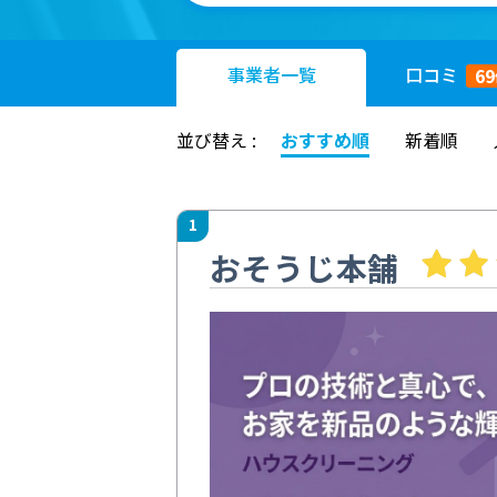
事業者
一覧
口コミ
69
並び替え :
おすすめ順
新着順
1
おそうじ本舗