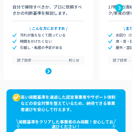
自分で掃除すべきか、プロに依頼すべ
17種類の清
きかの判断基準を解説します。
ク/単発の使
こんな方におすすめ
主
汚れが落ちなくて困っている
水回り（
時間をかけたくない
床・窓・
引越し・転居の予定がある
屋外・空
読了目安
約1分
読了目安
高い掲載基準を通過した認定事業者やサポート体制
などの安全対策を整えているため、納得できる事業
者選びを安心して行えます。
掲載基準をクリアした事業者のみ掲載！安心してお
選びください！