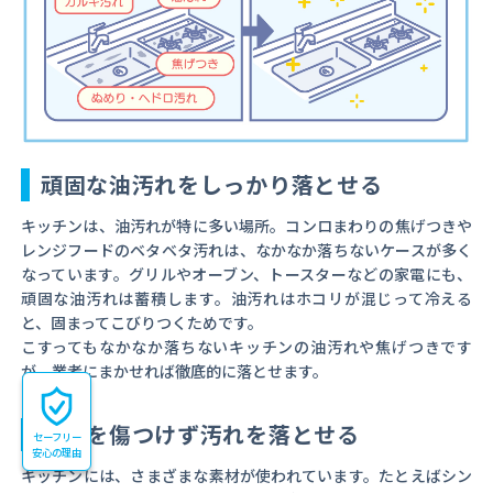
頑固な油汚れをしっかり落とせる
キッチンは、油汚れが特に多い場所。コンロまわりの焦げつきや
レンジフードのベタベタ汚れは、なかなか落ちないケースが多く
なっています。グリルやオーブン、トースターなどの家電にも、
頑固な油汚れは蓄積します。油汚れはホコリが混じって冷える
と、固まってこびりつくためです。
こすってもなかなか落ちないキッチンの油汚れや焦げつきです
が、業者にまかせれば徹底的に落とせます。
素材を傷つけず汚れを落とせる
セーフリー
安心の理由
キッチンには、さまざまな素材が使われています。たとえばシン