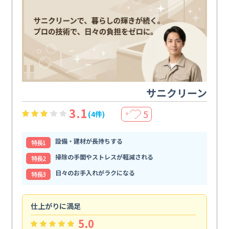
サニクリーン
3.1
5
(4件)
＋
設備・建材が長持ちする
特⻑1
掃除の手間やストレスが軽減される
特⻑2
日々のお手入れがラクになる
特⻑3
仕上がりに満足
親
5.0