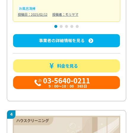
お風呂清掃
ト
投稿日：2025/02/12
投稿者：モリヤマ
投稿日
事業者の詳細情報を見る
料金を見る
03-5640-0211
9：00～18：00 365日
4