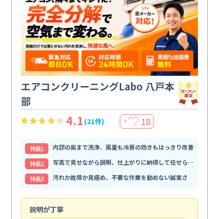
エアコンクリーニングLabo 八戸本
部
4.1
18
(21件)
＋
内部の奥まで洗浄、風量も冷房の効きもはっきり改善
特⻑1
写真で見せながら説明、仕上がりに納得して任せられる
特⻑2
汚れか故障か見極め、不要な作業を勧めない誠実さ
特⻑3
説明が丁寧
専