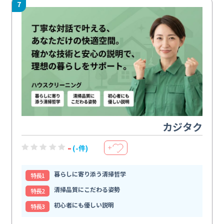
7
カジタク
-
(-件)
＋
暮らしに寄り添う清掃哲学
特⻑1
清掃品質にこだわる姿勢
特⻑2
初心者にも優しい説明
特⻑3