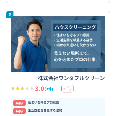
5
株式会社ワンダフルクリーン
3.0
(3件)
＋
住まいを守るプロ意識
特⻑1
生活空間を尊重する姿勢
特⻑2