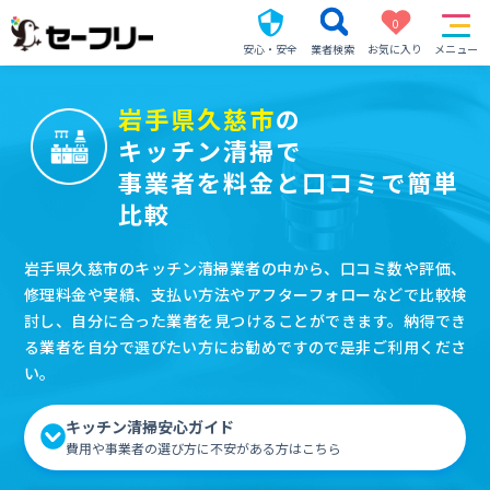
0
安心・安全
業者検索
お気に入り
メニュー
岩手県久慈市
の
キッチン清掃で
事業者を料金と口コミで簡単
比較
岩手県久慈市のキッチン清掃業者の中から、口コミ数や評価、
修理料金や実績、支払い方法やアフターフォローなどで比較検
討し、自分に合った業者を見つけることができます。納得でき
る業者を自分で選びたい方にお勧めですので是非ご利用くださ
い。
キッチン清掃安心ガイド
費用や事業者の選び方に不安がある方はこちら