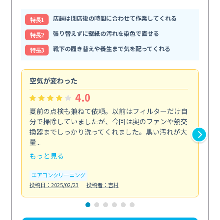
店舗は閉店後の時間に合わせて作業してくれる
特⻑1
張り替えずに壁紙の汚れを染色で直せる
特⻑2
靴下の履き替えや養生まで気を配ってくれる
特⻑3
空気が変わった
浴
4.0
夏前の点検も兼ねて依頼。以前はフィルターだけ自
掃
分で掃除していましたが、今回は奥のファンや熱交
た
換器までしっかり洗ってくれました。黒い汚れが大
キ
量...
安...
もっと見る
も
エアコンクリーニング
お
投稿日：2025/02/23
投稿者：吉村
投稿日