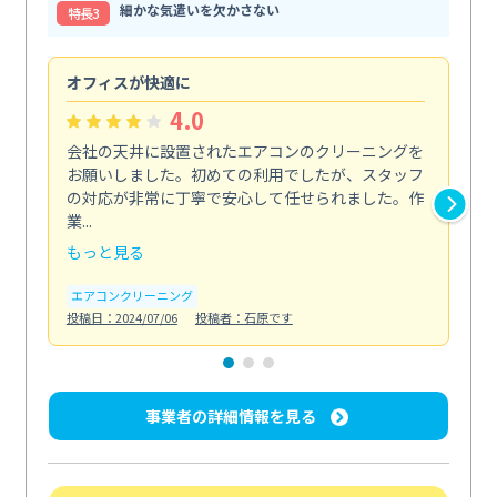
細かな気遣いを欠かさない
特⻑3
オフィスが快適に
納
4.0
会社の天井に設置されたエアコンのクリーニングを
浴
お願いしました。初めての利用でしたが、スタッフ
終
の対応が非常に丁寧で安心して任せられました。作
き
業...
し...
もっと見る
も
エアコンクリーニング
お
投稿日：2024/07/06
投稿者：石原です
投稿日
事業者の詳細情報を見る