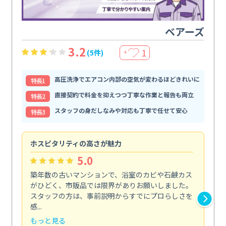
ベアーズ
3.2
1
(5件)
＋
高圧洗浄でエアコン内部の空気が変わるほどきれいに
特⻑1
直接契約で料金を抑えつつ丁寧な作業と報告も両立
特⻑2
スタッフの身だしなみや対応も丁寧で任せて安心
特⻑3
ホスピタリティの高さが魅力
法
5.0
築年数の古いマンションで、浴室のカビや石鹸カス
会
がひどく、市販品では限界がありお願いしました。
し
スタッフの方は、事前説明からすでにプロらしさを
あ
感...
い...
もっと見る
も