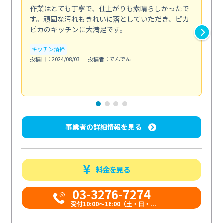
作業はとても丁寧で、仕上がりも素晴らしかったで
ス
す。頑固な汚れもきれいに落としていただき、ピカ
説
ピカのキッチンに大満足です。
の
い...
キッチン清掃
も
投稿日：2024/08/03
投稿者：でんでん
エ
投稿日
事業者の詳細情報を見る
料金を見る
03-3276-7274
受付10:00〜16:00（土・日・...