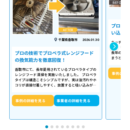
BEFORE
プロの温
BEFORE
AFTER
い込み力
千葉県香取市
2026.01.30
キッチンの
える「シロ
プロの技術でプロペラ式レンジフード
長年の調理
まうとご家
の換気能力を徹底回復！
せん。お預
香取市にて、長年愛用されているプロペラタイプの
事例の詳
レンジフード清掃を実施いたしました。 プロペラ
タイプは構造こそシンプルですが、実は油汚れやホ
コリが直接付着しやすく、放置すると吸い込みが悪
くなるだけでなく、異音や故障の原因に…
事例の詳細を見る
事業者の詳細を見る