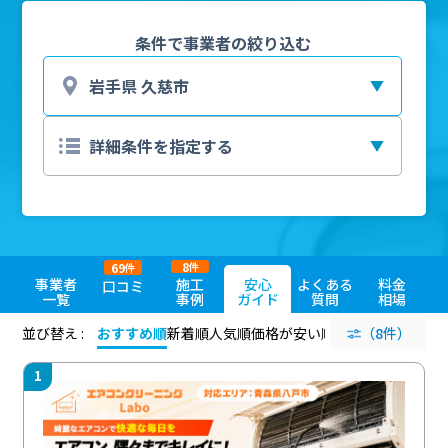
条件で事業者の絞り込む
8
69
件
件
事業者
施工
安心
よくある
料金
口コミ
一覧
事例
ガイド
質問
相場
並び替え :
おすすめ順
新着順
人気順
価格が安い順
評価が高い順
（8件）
評価
1