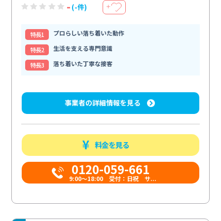
-
(-件)
＋
プロらしい落ち着いた動作
特⻑1
生活を支える専門意識
特⻑2
落ち着いた丁寧な接客
特⻑3
事業者の詳細情報を見る
料金を見る
0120-059-661
9:00〜18:00 受付：日祝 サ...