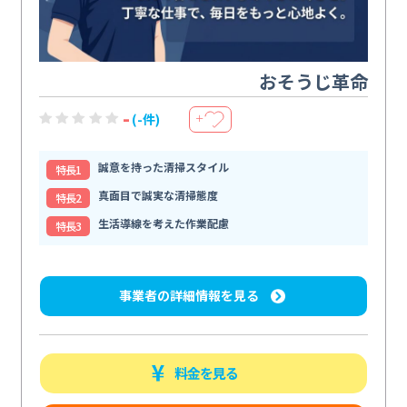
おそうじ革命
-
(-件)
＋
誠意を持った清掃スタイル
特⻑1
真面目で誠実な清掃態度
特⻑2
生活導線を考えた作業配慮
特⻑3
事業者の詳細情報を見る
料金を見る