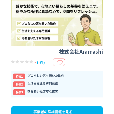
株式会社Aramashi
-
(-件)
＋
プロらしい落ち着いた動作
特⻑1
生活を支える専門意識
特⻑2
落ち着いた丁寧な接客
特⻑3
事業者の詳細情報を見る