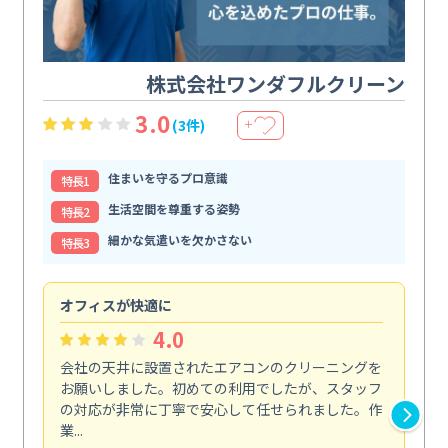
株式会社ワンダフルクリーン
3.0
(3件)
＋
住まいを守るプロ意識
特⻑1
生活空間を尊重する姿勢
特⻑2
細かな気遣いを欠かさない
特⻑3
オフィスが快適に
納
4.0
会社の天井に設置されたエアコンのクリーニングを
浴
お願いしました。初めての利用でしたが、スタッフ
終
の対応が非常に丁寧で安心して任せられました。作
き
業...
し...