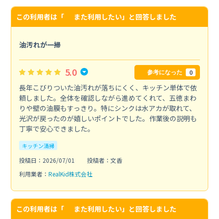
この利用者は「
また利用したい
」と回答しました
油汚れが一掃
5.0
0
参考になった
長年こびりついた油汚れが落ちにくく、キッチン単体で依
頼しました。全体を確認しながら進めてくれて、五徳まわ
りや壁の油膜もすっきり。特にシンクは水アカが取れて、
光沢が戻ったのが嬉しいポイントでした。作業後の説明も
丁寧で安心できました。
キッチン清掃
投稿日：2026/07/01
投稿者：文香
利用業者：
RealKid株式会社
この利用者は「
また利用したい
」と回答しました