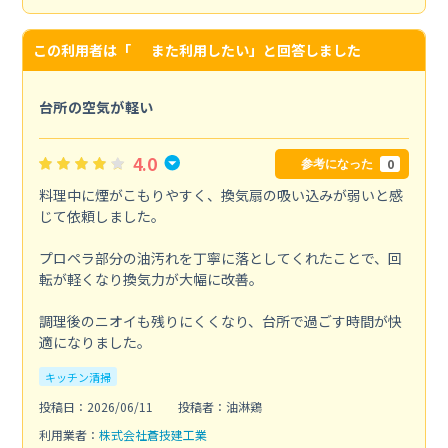
この利用者は「
また利用したい
」と回答しました
台所の空気が軽い
4.0
0
参考になった
料理中に煙がこもりやすく、換気扇の吸い込みが弱いと感
じて依頼しました。
プロペラ部分の油汚れを丁寧に落としてくれたことで、回
転が軽くなり換気力が大幅に改善。
調理後のニオイも残りにくくなり、台所で過ごす時間が快
適になりました。
キッチン清掃
投稿日：2026/06/11
投稿者：油淋鶏
利用業者：
株式会社蒼技建工業