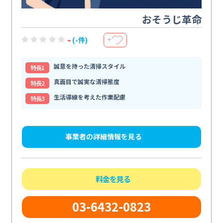
おそうじ革命
-
(-件)
＋
誠意を持った清掃スタイル
特⻑1
真面目で誠実な清掃態度
特⻑2
生活導線を考えた作業配慮
特⻑3
事業者の詳細情報を見る
料金を見る
03-6432-0823