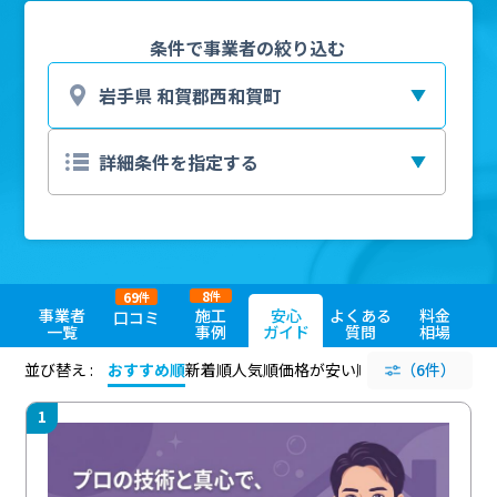
条件で事業者の絞り込む
8
69
件
件
事業者
施工
安心
よくある
料金
口コミ
一覧
事例
ガイド
質問
相場
並び替え :
おすすめ順
新着順
人気順
価格が安い順
評価が高い順
（6件）
評価
1