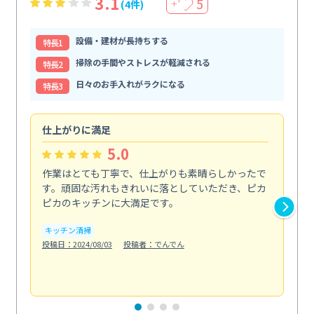
3.1
5
(4件)
＋
設備・建材が長持ちする
特⻑1
掃除の手間やストレスが軽減される
特⻑2
日々のお手入れがラクになる
特⻑3
仕上がりに満足
親
5.0
作業はとても丁寧で、仕上がりも素晴らしかったで
ス
す。頑固な汚れもきれいに落としていただき、ピカ
説
ピカのキッチンに大満足です。
の
い...
キッチン清掃
も
投稿日：2024/08/03
投稿者：でんでん
エ
投稿日