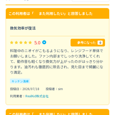
この利用者は「
また利用したい
」と回答しました
換気効率が復活
5.0
0
参考になった
料理中のニオイがこもるようになり、レンジフード単体で
お願いしました。ファン内部までしっかり洗浄してくれ
て、動作音も軽くなり換気力が上がったのがはっきり分か
ります。油汚れも徹底的に除去され、見た目まで綺麗にな
り満足。
キッチン清掃
投稿日：2026/07/18
投稿者：sim
利用業者：
RealKid株式会社
この利用者は「
また利用したい
」と回答しました