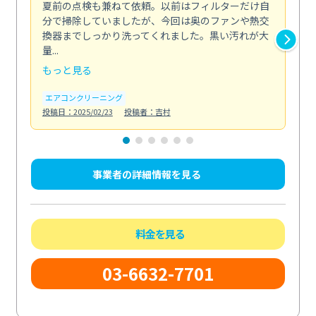
夏前の点検も兼ねて依頼。以前はフィルターだけ自
掃
分で掃除していましたが、今回は奥のファンや熱交
た
換器までしっかり洗ってくれました。黒い汚れが大
キ
量...
安...
もっと見る
も
エアコンクリーニング
お
投稿日：2025/02/23
投稿者：吉村
投稿日
事業者の詳細情報を見る
料金を見る
03-6632-7701