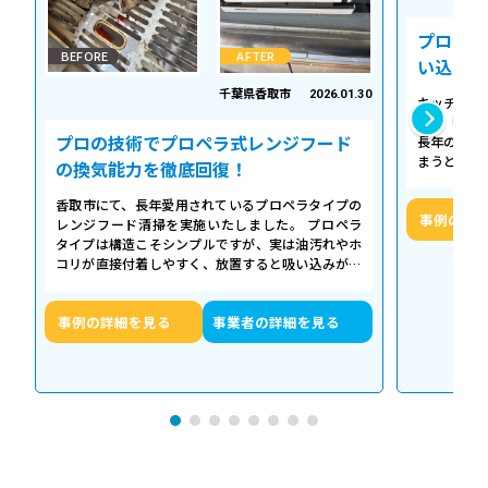
プロの温
BEFORE
AFTER
い込み力
千葉県香取市
2026.01.30
キッチンの
える「シロ
プロの技術でプロペラ式レンジフード
長年の調理
まうとご家
の換気能力を徹底回復！
せん。お預
香取市にて、長年愛用されているプロペラタイプの
事例の詳
レンジフード清掃を実施いたしました。 プロペラ
タイプは構造こそシンプルですが、実は油汚れやホ
コリが直接付着しやすく、放置すると吸い込みが悪
くなるだけでなく、異音や故障の原因に…
事例の詳細を見る
事業者の詳細を見る