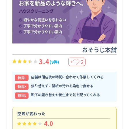
おそうじ本舗
3.4
2
(9件)
＋
店舗は閉店後の時間に合わせて作業してくれる
特⻑1
張り替えずに壁紙の汚れを染色で直せる
特⻑2
靴下の履き替えや養生まで気を配ってくれる
特⻑3
空気が変わった
浴
4.0