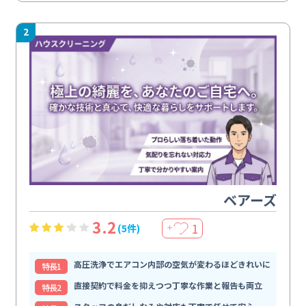
2
ベアーズ
3.2
1
(5件)
＋
高圧洗浄でエアコン内部の空気が変わるほどきれいに
特⻑1
直接契約で料金を抑えつつ丁寧な作業と報告も両立
特⻑2