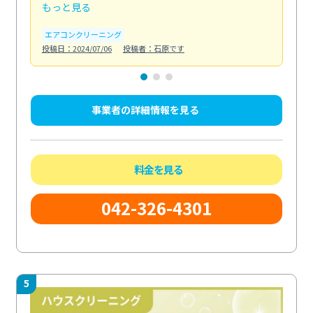
もっと見る
も
エアコンクリーニング
お
投稿日：2024/07/06
投稿者：石原です
投稿日
事業者の詳細情報を見る
料金を見る
042-326-4301
5