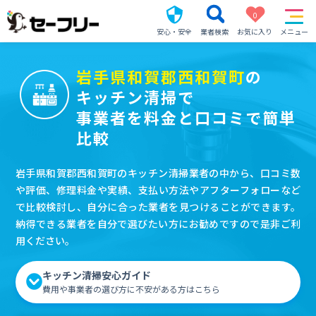
0
安心・安全
業者検索
お気に入り
メニュー
岩手県和賀郡西和賀町
の
キッチン清掃で
事業者を料金と口コミで簡単
比較
岩手県和賀郡西和賀町のキッチン清掃業者の中から、口コミ数
や評価、修理料金や実績、支払い方法やアフターフォローなど
で比較検討し、自分に合った業者を見つけることができます。
納得できる業者を自分で選びたい方にお勧めですので是非ご利
用ください。
キッチン清掃安心ガイド
費用や事業者の選び方に不安がある方はこちら