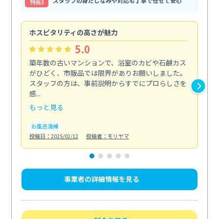
スタッフの身だしなみや対応も丁寧で任せて安心
特⻑3
ホスピタリティの高さが魅力
法
5.0
築年数の古いマンションで、浴室のカビや石鹸カス
会
がひどく、市販品では限界がありお願いしました。
し
スタッフの方は、事前説明からすでにプロらしさを
あ
感...
い...
もっと見る
も
お風呂清掃
ト
投稿日：2025/02/12
投稿者：モリヤマ
投稿日
事業者の詳細情報を見る