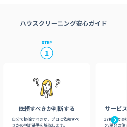
ハウスクリーニング安心ガイド
STEP
1
依頼すべきか
判断する
サービ
自分で掃除すべきか、プロに依頼すべ
17種類の清
きかの判断基準を解説します。
ク/単発の使