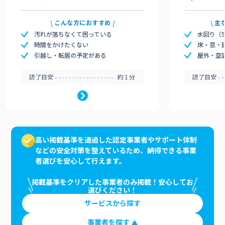
こんな方におすすめ
主
汚れが落ちなくて困っている
水回り（
時間をかけたくない
床・窓・
引越し・転居の予定がある
屋外・空
読了目安
約1分
読了目安
高い掲載基準を通過した認定事業者やサポート体制
などの安全対策を整えているため、納得できる事業
者選びを安心して行えます。
掲載基準をクリアした事業者のみ掲載！安心してお
選びください！
サービスから探す
事業者を探す