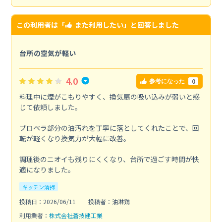
この利用者は「
また利用したい
」と回答しました
台所の空気が軽い
4.0
0
参考になった
料理中に煙がこもりやすく、換気扇の吸い込みが弱いと感
じて依頼しました。
プロペラ部分の油汚れを丁寧に落としてくれたことで、回
転が軽くなり換気力が大幅に改善。
調理後のニオイも残りにくくなり、台所で過ごす時間が快
適になりました。
キッチン清掃
投稿日：2026/06/11
投稿者：油淋鶏
利用業者：
株式会社蒼技建工業