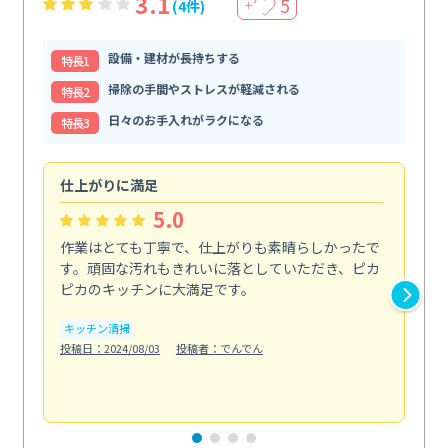
3.1
5
(4件)
＋
設備・建材が長持ちする
特⻑1
掃除の手間やストレスが軽減される
特⻑2
日々のお手入れがラクになる
特⻑3
仕上がりに満足
親
5.0
作業はとても丁寧で、仕上がりも素晴らしかったで
ス
す。頑固な汚れもきれいに落としていただき、ピカ
説
ピカのキッチンに大満足です。
の
い...
キッチン清掃
も
投稿日：2024/08/03
投稿者：でんでん
エ
投稿日