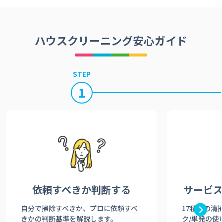
ハウスクリーニング安心ガイド
STEP
1
依頼すべきか
判断する
サービ
自分で掃除すべきか、プロに依頼すべ
17種類の清
きかの判断基準を解説します。
ク/単発の使