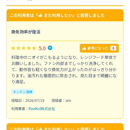
この利用者は「
また利用したい
」と回答しました
換気効率が復活
5.0
0
参考になった
料理中のニオイがこもるようになり、レンジフード単体で
お願いしました。ファン内部までしっかり洗浄してくれ
て、動作音も軽くなり換気力が上がったのがはっきり分か
ります。油汚れも徹底的に除去され、見た目まで綺麗にな
り満足。
キッチン清掃
投稿日：2026/07/18
投稿者：sim
利用業者：
RealKid株式会社
この利用者は「
また利用したい
」と回答しました