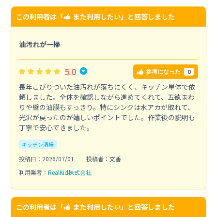
この利用者は「
また利用したい
」と回答しました
油汚れが一掃
5.0
0
参考になった
長年こびりついた油汚れが落ちにくく、キッチン単体で依
頼しました。全体を確認しながら進めてくれて、五徳まわ
りや壁の油膜もすっきり。特にシンクは水アカが取れて、
光沢が戻ったのが嬉しいポイントでした。作業後の説明も
丁寧で安心できました。
キッチン清掃
投稿日：2026/07/01
投稿者：文香
利用業者：
RealKid株式会社
この利用者は「
また利用したい
」と回答しました