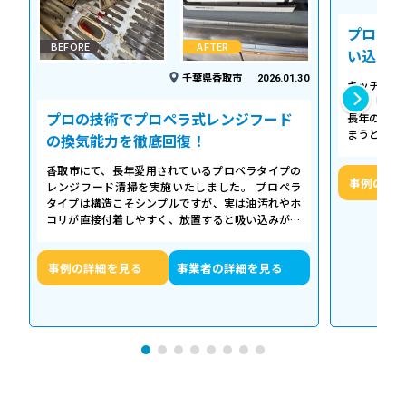
プロの温
BEFORE
AFTER
い込み力
千葉県香取市
2026.01.30
キッチンの
える「シロ
プロの技術でプロペラ式レンジフード
長年の調理
まうとご家
の換気能力を徹底回復！
せん。お預
香取市にて、長年愛用されているプロペラタイプの
事例の詳
レンジフード清掃を実施いたしました。 プロペラ
タイプは構造こそシンプルですが、実は油汚れやホ
コリが直接付着しやすく、放置すると吸い込みが悪
くなるだけでなく、異音や故障の原因に…
事例の詳細を見る
事業者の詳細を見る