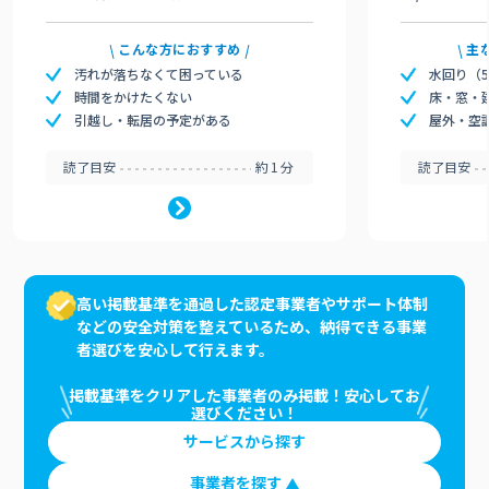
こんな方におすすめ
主
汚れが落ちなくて困っている
水回り（
時間をかけたくない
床・窓・
引越し・転居の予定がある
屋外・空
読了目安
約1分
読了目安
高い掲載基準を通過した認定事業者やサポート体制
などの安全対策を整えているため、納得できる事業
者選びを安心して行えます。
掲載基準をクリアした事業者のみ掲載！安心してお
選びください！
サービスから探す
事業者を探す