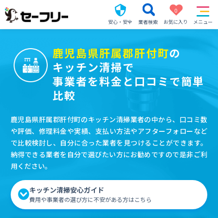
0
安心・安全
業者検索
お気に入り
メニュー
鹿児島県肝属郡肝付町
の
キッチン清掃で
事業者を料金と口コミで簡単
比較
鹿児島県肝属郡肝付町のキッチン清掃業者の中から、口コミ数
や評価、修理料金や実績、支払い方法やアフターフォローなど
で比較検討し、自分に合った業者を見つけることができます。
納得できる業者を自分で選びたい方にお勧めですので是非ご利
用ください。
キッチン清掃安心ガイド
費用や事業者の選び方に不安がある方はこちら