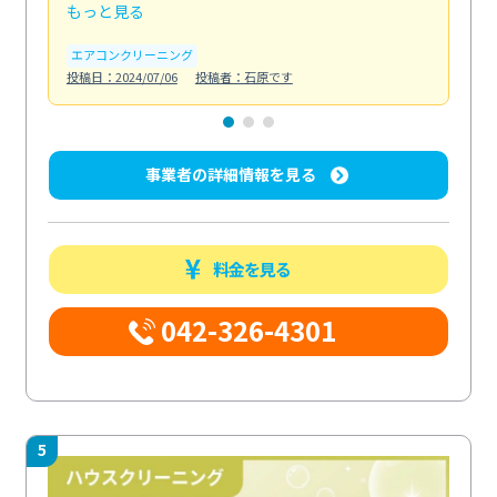
もっと見る
も
エアコンクリーニング
お
投稿日：2024/07/06
投稿者：石原です
投稿日
事業者の詳細情報を見る
料金を見る
042-326-4301
5