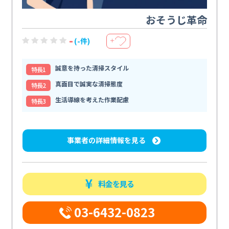
おそうじ革命
-
(-件)
＋
誠意を持った清掃スタイル
特⻑1
真面目で誠実な清掃態度
特⻑2
生活導線を考えた作業配慮
特⻑3
事業者の詳細情報を見る
料金を見る
03-6432-0823