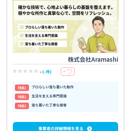
株式会社Aramashi
-
(-件)
＋
プロらしい落ち着いた動作
特⻑1
生活を支える専門意識
特⻑2
落ち着いた丁寧な接客
特⻑3
事業者の詳細情報を見る