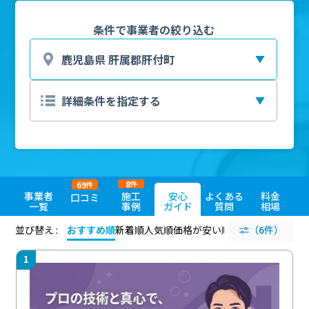
条件で事業者の絞り込む
8
69
件
件
事業者
施工
安心
よくある
料金
口コミ
一覧
事例
ガイド
質問
相場
並び替え :
おすすめ順
新着順
人気順
価格が安い順
評価が高い順
（6件）
評価
1