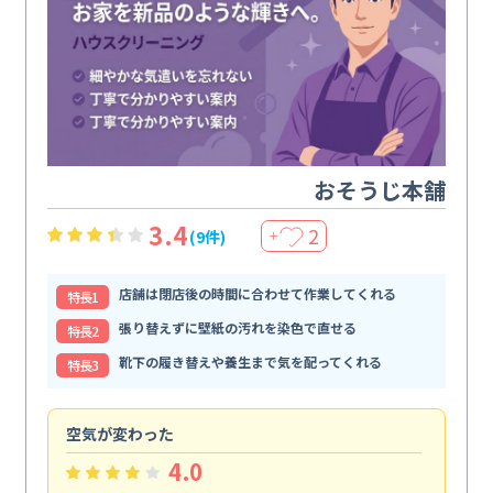
おそうじ本舗
3.4
2
(9件)
＋
店舗は閉店後の時間に合わせて作業してくれる
特⻑1
張り替えずに壁紙の汚れを染色で直せる
特⻑2
靴下の履き替えや養生まで気を配ってくれる
特⻑3
空気が変わった
浴
4.0