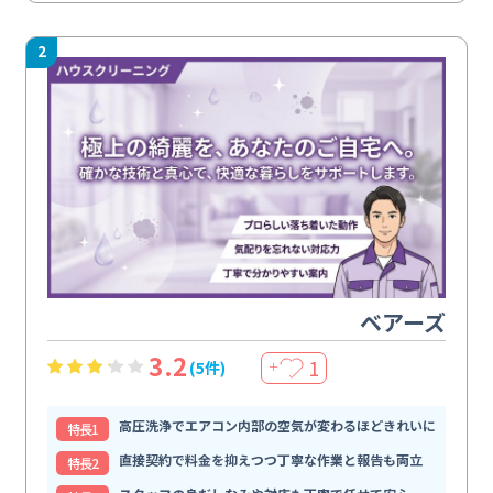
2
ベアーズ
3.2
1
(5件)
＋
高圧洗浄でエアコン内部の空気が変わるほどきれいに
特⻑1
直接契約で料金を抑えつつ丁寧な作業と報告も両立
特⻑2