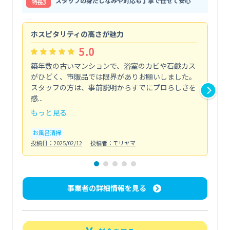
スタッフの身だしなみや対応も丁寧で任せて安心
特⻑3
ホスピタリティの高さが魅力
法
5.0
築年数の古いマンションで、浴室のカビや石鹸カス
会
がひどく、市販品では限界がありお願いしました。
し
スタッフの方は、事前説明からすでにプロらしさを
あ
感...
い...
もっと見る
も
お風呂清掃
ト
投稿日：2025/02/12
投稿者：モリヤマ
投稿日
事業者の詳細情報を見る