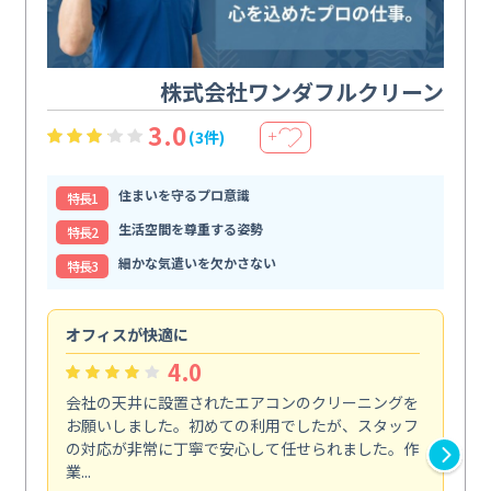
株式会社ワンダフルクリーン
3.0
(3件)
＋
住まいを守るプロ意識
特⻑1
生活空間を尊重する姿勢
特⻑2
細かな気遣いを欠かさない
特⻑3
オフィスが快適に
納
4.0
会社の天井に設置されたエアコンのクリーニングを
浴
お願いしました。初めての利用でしたが、スタッフ
終
の対応が非常に丁寧で安心して任せられました。作
き
業...
し...