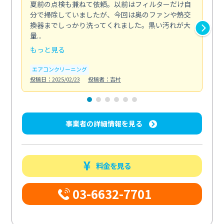
夏前の点検も兼ねて依頼。以前はフィルターだけ自
掃
分で掃除していましたが、今回は奥のファンや熱交
た
換器までしっかり洗ってくれました。黒い汚れが大
キ
量...
安...
もっと見る
も
エアコンクリーニング
お
投稿日：2025/02/23
投稿者：吉村
投稿日
事業者の詳細情報を見る
料金を見る
03-6632-7701