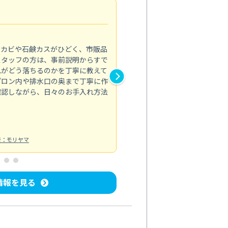
法人利用
5.0
のカビや石鹸カスがひどく、市販品
会社のトイレと洗面台清掃をス
スタッフの方は、事前説明からすで
てはオフィス対応が雑なところ
れがどう落ちるのかを丁寧に教えて
なみから言葉遣い、作業マナー
プロン内や排水口の奥まで丁寧に作
心して任せられました。
確認しながら、日々のお手入れ方法
トイレ清掃
投稿日：2024/09/09
投
者：モリヤマ
情報を見る