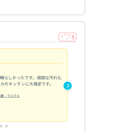
5
＋
親切で丁寧な作業
5.0
素晴らしかったです。頑固な汚れも
スタッフの方は非常に親切で、
ピカのキッチンに大満足です。
き安心感がありました。エアコ
り快適に感じています。丁寧な
稿者：でんでん
エアコンクリーニング
投稿日：2024/