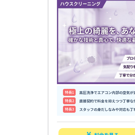
特⻑1
高圧洗浄でエアコン内部の空気が
特⻑2
直接契約で料金を抑えつつ丁寧な
特⻑3
スタッフの身だしなみや対応も丁
料金を見る