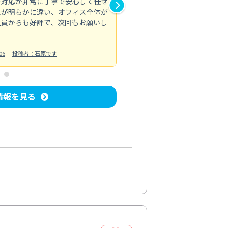
の対応が非常に丁寧で安心して任せ
もスムーズに進行。頑固な汚れ
風が明らかに違い、オフィス全体が
生まれ変わりました。料金も納
社員からも好評で、次回もお願いし
ています。
お風呂清掃
投稿日：2024/06/18
投
06
投稿者：石原です
情報を見る