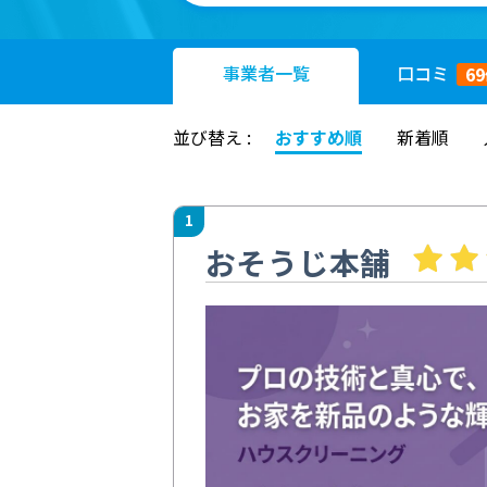
事業者
一覧
口コミ
69
並び替え :
おすすめ順
新着順
1
おそうじ本舗