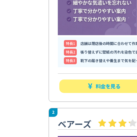
特⻑1
店舗は閉店後の時間に合わせて作
特⻑2
張り替えずに壁紙の汚れを染色で
特⻑3
靴下の履き替えや養生まで気を配
料金を見る
2
ベアーズ