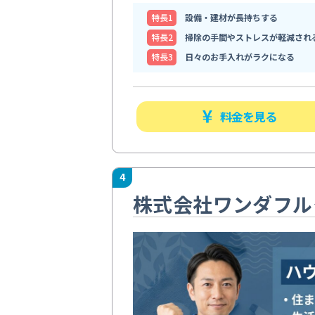
特⻑1
設備・建材が長持ちする
特⻑2
掃除の手間やストレスが軽減され
特⻑3
日々のお手入れがラクになる
料金を見る
4
株式会社ワンダフル