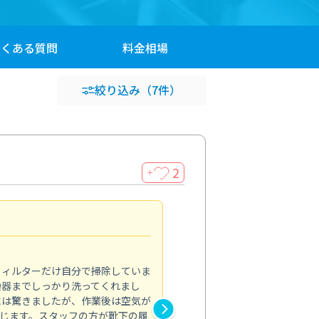
よくある
質問
料金
相場
絞り込み
（7件）
2
＋
浴室が明るく
5.0
フィルターだけ自分で掃除していま
掃除しても取れなかったカビや
換器までしっかり洗ってくれまし
がプロ。浴室が明るく感じるほ
には驚きましたが、作業後は空気が
の説明も丁寧で安心できました
じます。スタッフの方が靴下の履
と気分も全然違います。