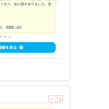
てくれて、安心感がありました。定
お風呂清掃
投稿日：2025/02/12
投
23
投稿者：吉村
情報を見る
1
＋