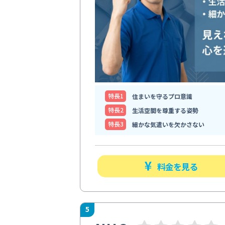
特⻑1
住まいを守るプロ意識
特⻑2
生活空間を尊重する姿勢
特⻑3
細かな気遣いを欠かさない
料金を見る
5