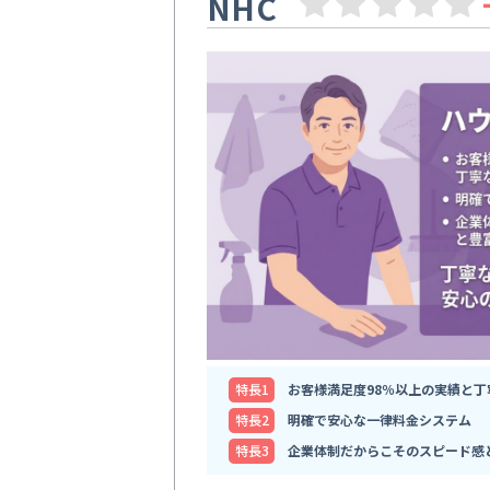
NHC
特⻑1
お客様満足度98％以上の実績と丁
特⻑2
明確で安心な一律料金システム
特⻑3
企業体制だからこそのスピード感