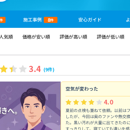
施工
事例
安心
ガイド
8
件
件
人気順
価格が安い順
評価が高い順
評価が低い順
3.4
(9件)
空気が変わった
4.0
夏前の点検も兼ねて依頼。以前は
したが、今回は奥のファンや熱交
た。黒い汚れが大量に出てきたの
すっきりして、寝ていても違いを感