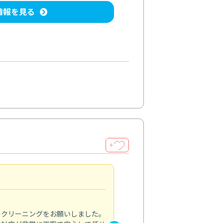
情報を見る
＋
納得のサービス
5.0
のクリーニングをお願いしました。
浴室の清掃を依頼しました。ス