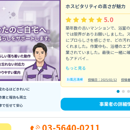
ホスピタリティの高さが魅力
5.0
築年数の古いマンションで、浴室
では限界がありお願いしました。
にプロらしさを感じさせ、どの汚
くれました。作業中も、浴槽のエ
業されていました。最後に一緒に
もアドバイ...
もっと見る
お風呂清掃
投稿日：2025/02/12
投稿
変わるほどきれいに
作業と報告も両立
事業者の詳細
寧で任せて安心
03-5640-0211