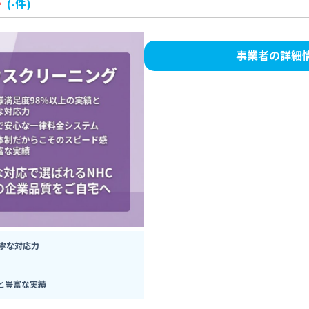
-
(-件)
事業者の詳細
寧な対応力
と豊富な実績