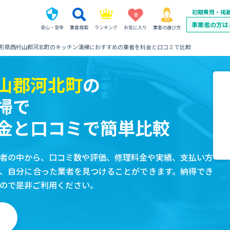
初期費用・掲
0
事業者の方は
安心・安全
業者検索
ランキング
お気に入り
業者の選び方
形県西村山郡河北町のキッチン清掃におすすめの業者を料金と口コミで比較
山郡河北町
の
掃で
金と口コミで簡単比較
者の中から、口コミ数や評価、修理料金や実績、支払い方
、自分に合った業者を見つけることができます。納得でき
ので是非ご利用ください。