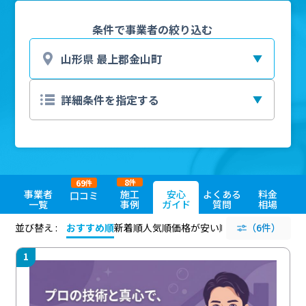
条件で事業者の絞り込む
8
69
件
件
事業者
施工
安心
よくある
料金
口コミ
一覧
事例
ガイド
質問
相場
並び替え :
おすすめ順
新着順
人気順
価格が安い順
評価が高い順
（6件）
評価
1