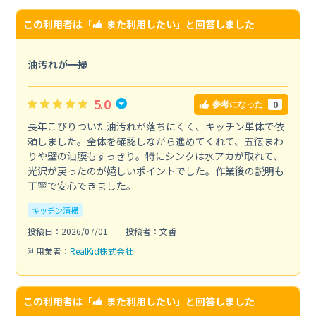
この利用者は「
また利用したい
」と回答しました
油汚れが一掃
5.0
0
参考になった
長年こびりついた油汚れが落ちにくく、キッチン単体で依
頼しました。全体を確認しながら進めてくれて、五徳まわ
りや壁の油膜もすっきり。特にシンクは水アカが取れて、
光沢が戻ったのが嬉しいポイントでした。作業後の説明も
丁寧で安心できました。
キッチン清掃
投稿日：2026/07/01
投稿者：文香
利用業者：
RealKid株式会社
この利用者は「
また利用したい
」と回答しました