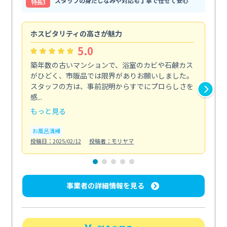
スタッフの身だしなみや対応も丁寧で任せて安心
特⻑3
ホスピタリティの高さが魅力
法
5.0
築年数の古いマンションで、浴室のカビや石鹸カス
会
がひどく、市販品では限界がありお願いしました。
し
スタッフの方は、事前説明からすでにプロらしさを
あ
感...
い...
もっと見る
も
お風呂清掃
ト
投稿日：2025/02/12
投稿者：モリヤマ
投稿日
事業者の詳細情報を見る