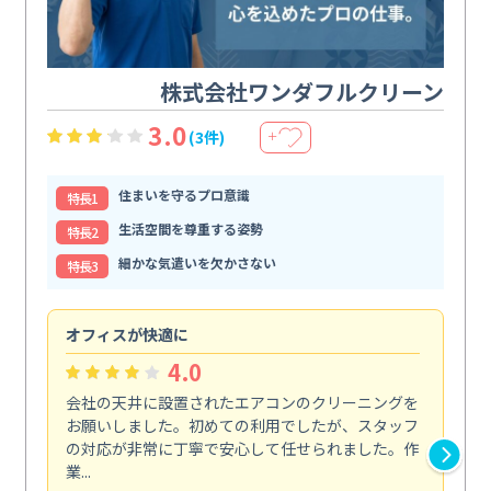
株式会社ワンダフルクリーン
3.0
(3件)
＋
住まいを守るプロ意識
特⻑1
生活空間を尊重する姿勢
特⻑2
細かな気遣いを欠かさない
特⻑3
オフィスが快適に
納
4.0
会社の天井に設置されたエアコンのクリーニングを
浴
お願いしました。初めての利用でしたが、スタッフ
終
の対応が非常に丁寧で安心して任せられました。作
き
業...
し...