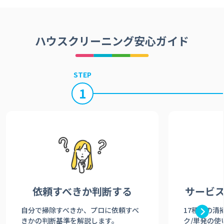
ハウスクリーニング安心ガイド
STEP
1
依頼すべきか
判断する
サービ
自分で掃除すべきか、プロに依頼すべ
17種類の清
きかの判断基準を解説します。
ク/単発の使