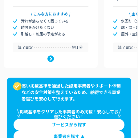
こんな方におすすめ
主
汚れが落ちなくて困っている
水回り（
時間をかけたくない
床・窓・
引越し・転居の予定がある
屋外・空
読了目安
約1分
読了目安
高い掲載基準を通過した認定事業者やサポート体制
などの安全対策を整えているため、納得できる事業
者選びを安心して行えます。
掲載基準をクリアした事業者のみ掲載！安心してお
選びください！
サービスから探す
事業者を探す