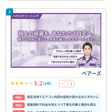
2
ベアーズ
3.2
1
(5件)
＋
高圧洗浄でエアコン内部の空気が変わるほどきれいに
特⻑1
直接契約で料金を抑えつつ丁寧な作業と報告も両立
特⻑2