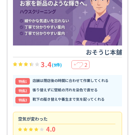
おそうじ本舗
3.4
2
(9件)
＋
店舗は閉店後の時間に合わせて作業してくれる
特⻑1
張り替えずに壁紙の汚れを染色で直せる
特⻑2
靴下の履き替えや養生まで気を配ってくれる
特⻑3
空気が変わった
浴
4.0