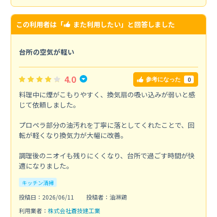
この利用者は「
また利用したい
」と回答しました
台所の空気が軽い
4.0
0
参考になった
料理中に煙がこもりやすく、換気扇の吸い込みが弱いと感
じて依頼しました。
プロペラ部分の油汚れを丁寧に落としてくれたことで、回
転が軽くなり換気力が大幅に改善。
調理後のニオイも残りにくくなり、台所で過ごす時間が快
適になりました。
キッチン清掃
投稿日：2026/06/11
投稿者：油淋鶏
利用業者：
株式会社蒼技建工業