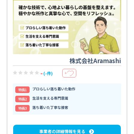
株式会社Aramashi
-
(-件)
＋
プロらしい落ち着いた動作
特⻑1
生活を支える専門意識
特⻑2
落ち着いた丁寧な接客
特⻑3
事業者の詳細情報を見る