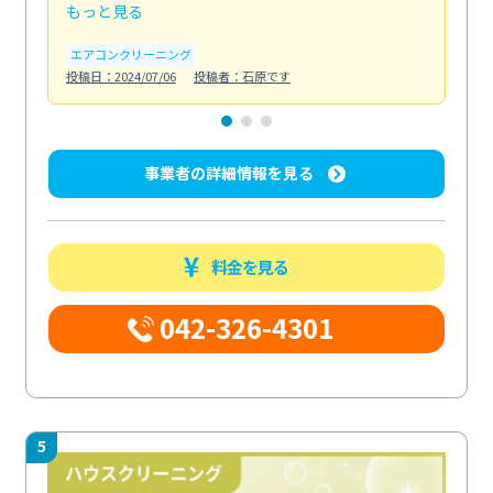
もっと見る
も
エアコンクリーニング
お
投稿日：2024/07/06
投稿者：石原です
投稿日
事業者の詳細情報を見る
料金を見る
042-326-4301
5