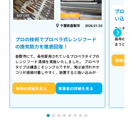
プロの温
BEFORE
AFTER
い込み力
千葉県香取市
2026.01.30
キッチンの
える「シロ
プロの技術でプロペラ式レンジフード
長年の調理
まうとご家
の換気能力を徹底回復！
せん。お預
香取市にて、長年愛用されているプロペラタイプの
事例の詳
レンジフード清掃を実施いたしました。 プロペラ
タイプは構造こそシンプルですが、実は油汚れやホ
コリが直接付着しやすく、放置すると吸い込みが悪
くなるだけでなく、異音や故障の原因に…
事例の詳細を見る
事業者の詳細を見る