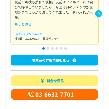
夏前の点検も兼ねて依頼。以前はフィルターだけ自
掃
分で掃除していましたが、今回は奥のファンや熱交
た
換器までしっかり洗ってくれました。黒い汚れが大
キ
量...
安...
もっと見る
も
エアコンクリーニング
お
投稿日：2025/02/23
投稿者：吉村
投稿日
事業者の詳細情報を見る
料金を見る
03-6632-7701