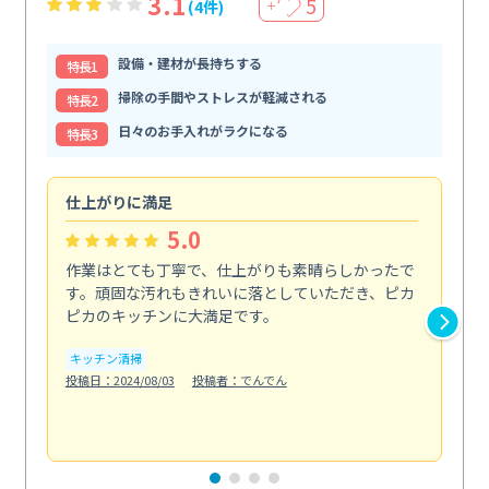
3.1
5
(4件)
＋
設備・建材が長持ちする
特⻑1
掃除の手間やストレスが軽減される
特⻑2
日々のお手入れがラクになる
特⻑3
仕上がりに満足
親
5.0
作業はとても丁寧で、仕上がりも素晴らしかったで
ス
す。頑固な汚れもきれいに落としていただき、ピカ
説
ピカのキッチンに大満足です。
の
い...
キッチン清掃
も
投稿日：2024/08/03
投稿者：でんでん
エ
投稿日