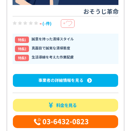
おそうじ革命
-
(-件)
＋
誠意を持った清掃スタイル
特⻑1
真面目で誠実な清掃態度
特⻑2
生活導線を考えた作業配慮
特⻑3
事業者の詳細情報を見る
料金を見る
03-6432-0823