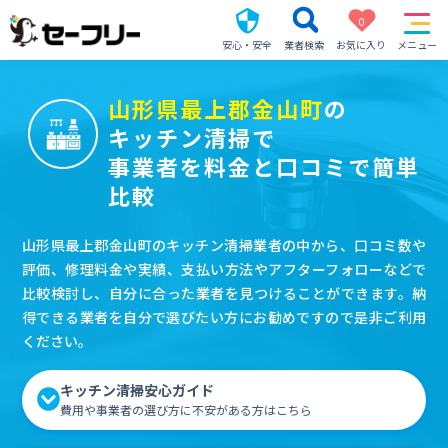
0
安心・安全
業者検索
お気に入り
メニュー
山形県最上郡金山町
の
キッチン清掃で
事業者を料金と口コミで簡単
比較
山形県最上郡金山町のキッチン清掃業者の中から、口コミ数や
評価、修理料金や実績、支払い方法やアフターフォローなどで
比較検討し、自分に合った業者を見つけることができます。納
得できる業者を自分で選びたい方にお勧めですので是非ご利用
ください。
キッチン清掃安心ガイド
費用や事業者の選び方に不安がある方はこちら