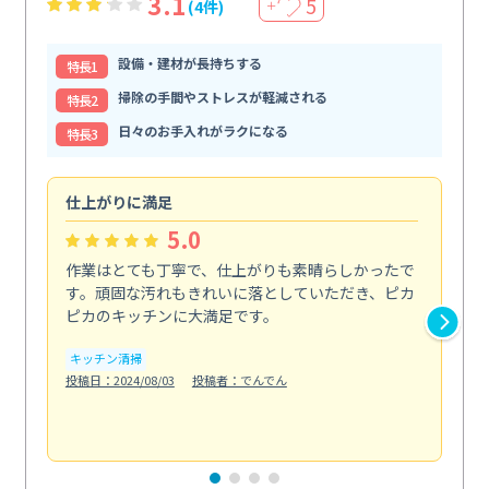
3.1
5
(4件)
＋
設備・建材が長持ちする
特⻑1
掃除の手間やストレスが軽減される
特⻑2
日々のお手入れがラクになる
特⻑3
仕上がりに満足
親
5.0
作業はとても丁寧で、仕上がりも素晴らしかったで
ス
す。頑固な汚れもきれいに落としていただき、ピカ
説
ピカのキッチンに大満足です。
の
い...
キッチン清掃
も
投稿日：2024/08/03
投稿者：でんでん
エ
投稿日