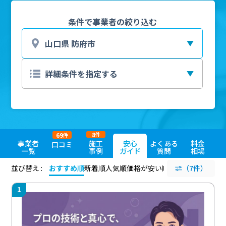
条件で事業者の絞り込む
8
69
件
件
事業者
施工
安心
よくある
料金
口コミ
一覧
事例
ガイド
質問
相場
並び替え :
おすすめ順
新着順
人気順
価格が安い順
評価が高い順
（7件）
評価
1