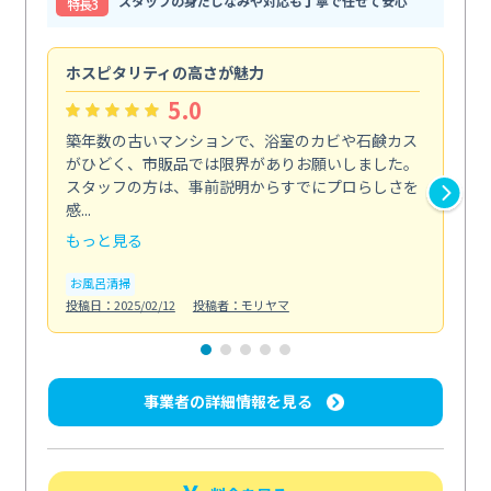
スタッフの身だしなみや対応も丁寧で任せて安心
特⻑3
ホスピタリティの高さが魅力
法
5.0
築年数の古いマンションで、浴室のカビや石鹸カス
会
がひどく、市販品では限界がありお願いしました。
し
スタッフの方は、事前説明からすでにプロらしさを
あ
感...
い...
もっと見る
も
お風呂清掃
ト
投稿日：2025/02/12
投稿者：モリヤマ
投稿日
事業者の詳細情報を見る