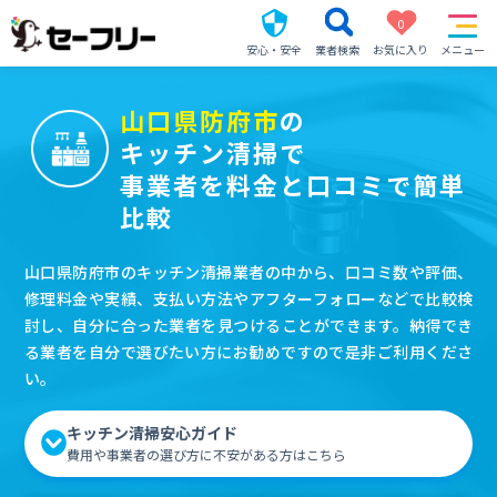
0
安心・安全
業者検索
お気に入り
メニュー
山口県防府市
の
キッチン清掃で
事業者を料金と口コミで簡単
比較
山口県防府市のキッチン清掃業者の中から、口コミ数や評価、
修理料金や実績、支払い方法やアフターフォローなどで比較検
討し、自分に合った業者を見つけることができます。納得でき
る業者を自分で選びたい方にお勧めですので是非ご利用くださ
い。
キッチン清掃安心ガイド
費用や事業者の選び方に不安がある方はこちら