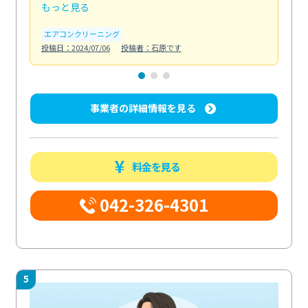
もっと見る
も
エアコンクリーニング
お
投稿日：2024/07/06
投稿者：石原です
投稿日
事業者の詳細情報を見る
料金を見る
042-326-4301
5