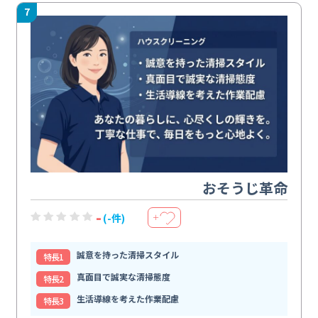
7
おそうじ革命
-
(-件)
＋
誠意を持った清掃スタイル
特⻑1
真面目で誠実な清掃態度
特⻑2
生活導線を考えた作業配慮
特⻑3