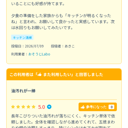
いることにも好感が持てます。
夕食の準備をした家族からも「キッチンが明るくなった
ね」と言われ、お願いして良かったと実感しています。次
は水回りもお願いしてみたいです。
キッチン清掃
投稿日：2026/07/09
投稿者：あきこ
利用業者：
おそうじLabo
この利用者は「
また利用したい
」と回答しました
油汚れが一掃
5.0
0
参考になった
長年こびりついた油汚れが落ちにくく、キッチン単体で依
頼しました。全体を確認しながら進めてくれて、五徳まわ
りや壁の油膜もすっきり。特にシンクは水アカが取れて、