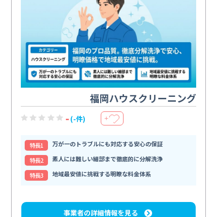
福岡ハウスクリーニング
-
(-件)
＋
万が一のトラブルにも対応する安心の保証
特⻑1
素人には難しい細部まで徹底的に分解洗浄
特⻑2
地域最安値に挑戦する明瞭な料金体系
特⻑3
事業者の詳細情報を見る