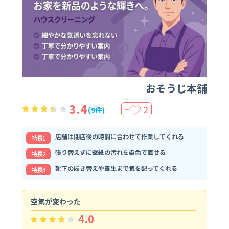
おそうじ本舗
3.4
2
(9件)
＋
店舗は閉店後の時間に合わせて作業してくれる
特⻑1
張り替えずに壁紙の汚れを染色で直せる
特⻑2
靴下の履き替えや養生まで気を配ってくれる
特⻑3
空気が変わった
浴
4.0