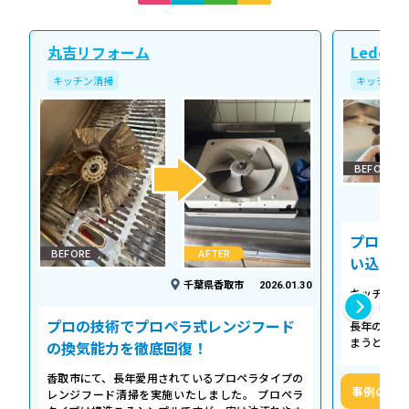
丸吉リフォーム
Ledope
キッチン清掃
キッチン清
BEFORE
プロの温
BEFORE
AFTER
い込み力
千葉県香取市
2026.01.30
キッチンの
える「シロ
プロの技術でプロペラ式レンジフード
長年の調理
まうとご家
の換気能力を徹底回復！
せん。お預
香取市にて、長年愛用されているプロペラタイプの
事例の詳
レンジフード清掃を実施いたしました。 プロペラ