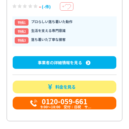
-
(-件)
＋
プロらしい落ち着いた動作
特⻑1
生活を支える専門意識
特⻑2
落ち着いた丁寧な接客
特⻑3
事業者の詳細情報を見る
料金を見る
0120-059-661
9:00〜18:00 受付：日祝 サ...