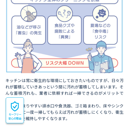
キッチンは常に衛生的な環境にしておきたいものですが、日々汚
れが蓄積していきあっという間に汚れが蓄積してしまいます。そ
んな蓄積汚れも、業者に依頼すれば一掃できるのがメリットで
す。
汚れがたまりやすい排水口や食洗器、ゴミ箱まわり、床やシンク
下は、特に一度一掃してもらえば汚れが蓄積しにくくなり、衛生
セーフリー
的な環境を維持しやすくなります。
安心の理由