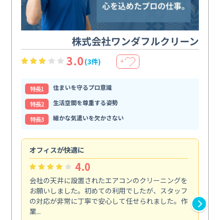
株式会社ワンダフルクリーン
3.0
(3件)
＋
住まいを守るプロ意識
特⻑1
生活空間を尊重する姿勢
特⻑2
細かな気遣いを欠かさない
特⻑3
オフィスが快適に
納
4.0
会社の天井に設置されたエアコンのクリーニングを
浴
お願いしました。初めての利用でしたが、スタッフ
終
の対応が非常に丁寧で安心して任せられました。作
き
業...
し...