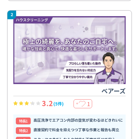
2
ベアーズ
3.2
1
(5件)
＋
高圧洗浄でエアコン内部の空気が変わるほどきれいに
特⻑1
直接契約で料金を抑えつつ丁寧な作業と報告も両立
特⻑2