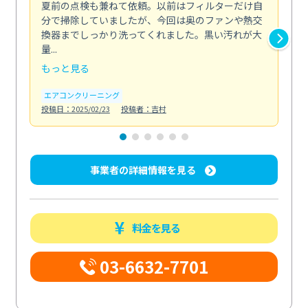
夏前の点検も兼ねて依頼。以前はフィルターだけ自
掃
分で掃除していましたが、今回は奥のファンや熱交
た
換器までしっかり洗ってくれました。黒い汚れが大
キ
量...
安...
もっと見る
も
エアコンクリーニング
お
投稿日：2025/02/23
投稿者：吉村
投稿日
事業者の詳細情報を見る
料金を見る
03-6632-7701