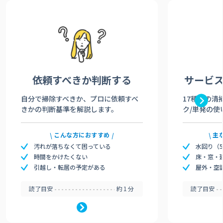
依頼すべきか
判断する
サービ
自分で掃除すべきか、プロに依頼すべ
17種類の清
きかの判断基準を解説します。
ク/単発の使
こんな方におすすめ
主
汚れが落ちなくて困っている
水回り（
時間をかけたくない
床・窓・
引越し・転居の予定がある
屋外・空
読了目安
約1分
読了目安