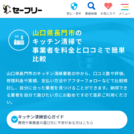
0
安心・安全
業者検索
お気に入り
メニュー
山口県長門市
の
キッチン清掃で
事業者を料金と口コミで簡単
比較
山口県長門市のキッチン清掃業者の中から、口コミ数や評価、
修理料金や実績、支払い方法やアフターフォローなどで比較検
討し、自分に合った業者を見つけることができます。納得でき
る業者を自分で選びたい方にお勧めですので是非ご利用くださ
い。
キッチン清掃安心ガイド
費用や事業者の選び方に不安がある方はこちら