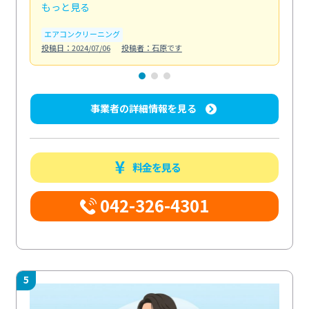
もっと見る
も
エアコンクリーニング
お
投稿日：2024/07/06
投稿者：石原です
投稿日
事業者の詳細情報を見る
料金を見る
042-326-4301
5