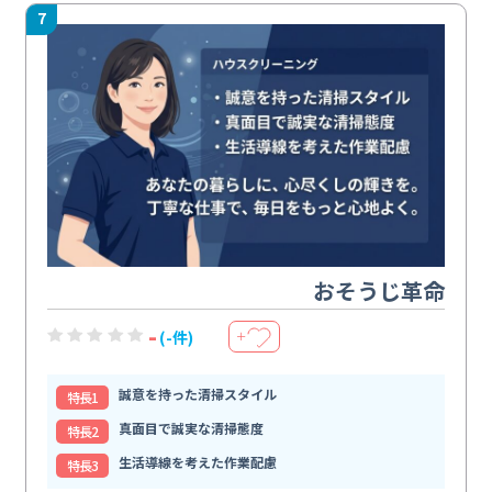
7
おそうじ革命
-
(-件)
＋
誠意を持った清掃スタイル
特⻑1
真面目で誠実な清掃態度
特⻑2
生活導線を考えた作業配慮
特⻑3