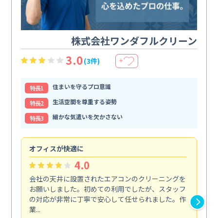
株式会社ワンダフルクリーン
3.0
(3件)
＋
住まいを守るプロ意識
特⻑1
生活空間を尊重する姿勢
特⻑2
細かな気遣いを欠かさない
特⻑3
オフィスが快適に
納
4.0
会社の天井に設置されたエアコンのクリーニングを
浴
お願いしました。初めての利用でしたが、スタッフ
終
の対応が非常に丁寧で安心して任せられました。作
き
業...
し...