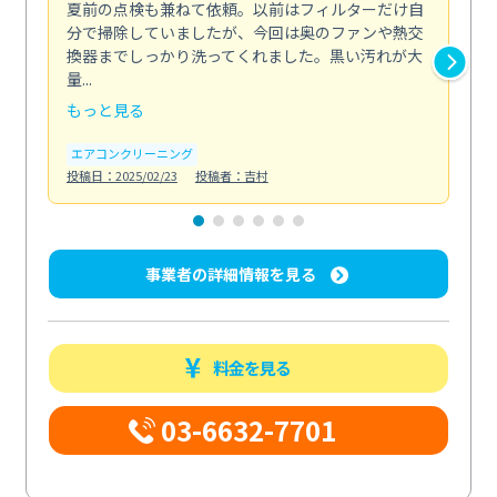
夏前の点検も兼ねて依頼。以前はフィルターだけ自
掃
分で掃除していましたが、今回は奥のファンや熱交
た
換器までしっかり洗ってくれました。黒い汚れが大
キ
量...
安...
もっと見る
も
エアコンクリーニング
お
投稿日：2025/02/23
投稿者：吉村
投稿日
事業者の詳細情報を見る
料金を見る
03-6632-7701