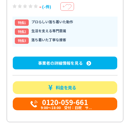
-
(-件)
＋
プロらしい落ち着いた動作
特⻑1
生活を支える専門意識
特⻑2
落ち着いた丁寧な接客
特⻑3
事業者の詳細情報を見る
料金を見る
0120-059-661
9:00〜18:00 受付：日祝 サ...