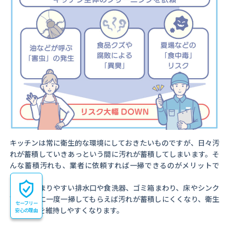
キッチンは常に衛生的な環境にしておきたいものですが、日々汚
れが蓄積していきあっという間に汚れが蓄積してしまいます。そ
んな蓄積汚れも、業者に依頼すれば一掃できるのがメリットで
す。
汚れがたまりやすい排水口や食洗器、ゴミ箱まわり、床やシンク
下は、特に一度一掃してもらえば汚れが蓄積しにくくなり、衛生
セーフリー
的な環境を維持しやすくなります。
安心の理由