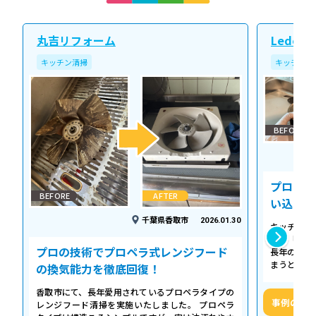
丸吉リフォーム
Ledope
キッチン清掃
キッチン清
BEFORE
プロの温
BEFORE
AFTER
い込み力
千葉県香取市
2026.01.30
キッチンの
える「シロ
プロの技術でプロペラ式レンジフード
長年の調理
まうとご家
の換気能力を徹底回復！
せん。お預
香取市にて、長年愛用されているプロペラタイプの
事例の詳
レンジフード清掃を実施いたしました。 プロペラ