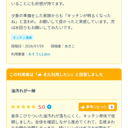
いることにも好感が持てます。
夕食の準備をした家族からも「キッチンが明るくなった
ね」と言われ、お願いして良かったと実感しています。次
は水回りもお願いしてみたいです。
キッチン清掃
投稿日：2026/07/09
投稿者：あきこ
利用業者：
おそうじLabo
この利用者は「
また利用したい
」と回答しました
油汚れが一掃
5.0
0
参考になった
長年こびりついた油汚れが落ちにくく、キッチン単体で依
頼しました。全体を確認しながら進めてくれて、五徳まわ
りや壁の油膜もすっきり。特にシンクは水アカが取れて、