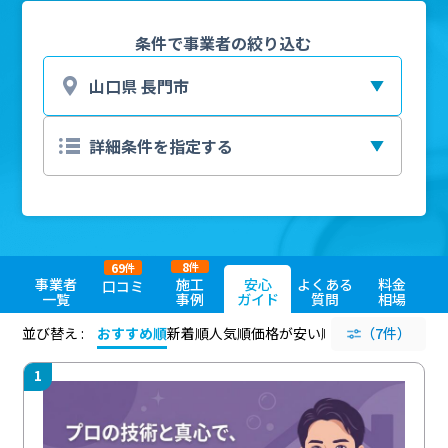
条件で事業者の絞り込む
8
69
件
件
事業者
施工
安心
よくある
料金
口コミ
一覧
事例
ガイド
質問
相場
並び替え :
おすすめ順
新着順
人気順
価格が安い順
評価が高い順
（7件）
評価
1