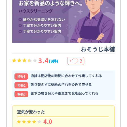
おそうじ本舗
3.4
2
(9件)
＋
店舗は閉店後の時間に合わせて作業してくれる
特⻑1
張り替えずに壁紙の汚れを染色で直せる
特⻑2
靴下の履き替えや養生まで気を配ってくれる
特⻑3
空気が変わった
浴
4.0