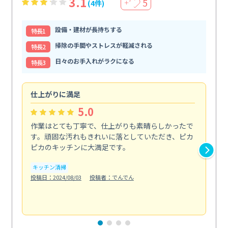
3.1
5
(4件)
＋
設備・建材が長持ちする
特⻑1
掃除の手間やストレスが軽減される
特⻑2
日々のお手入れがラクになる
特⻑3
仕上がりに満足
親
5.0
作業はとても丁寧で、仕上がりも素晴らしかったで
ス
す。頑固な汚れもきれいに落としていただき、ピカ
説
ピカのキッチンに大満足です。
の
い...
キッチン清掃
も
投稿日：2024/08/03
投稿者：でんでん
エ
投稿日