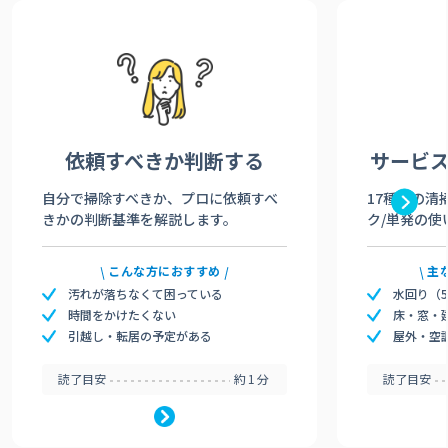
依頼すべきか
判断する
サービ
自分で掃除すべきか、プロに依頼すべ
17種類の清
きかの判断基準を解説します。
ク/単発の使
こんな方におすすめ
主
汚れが落ちなくて困っている
水回り（
時間をかけたくない
床・窓・
引越し・転居の予定がある
屋外・空
読了目安
約1分
読了目安