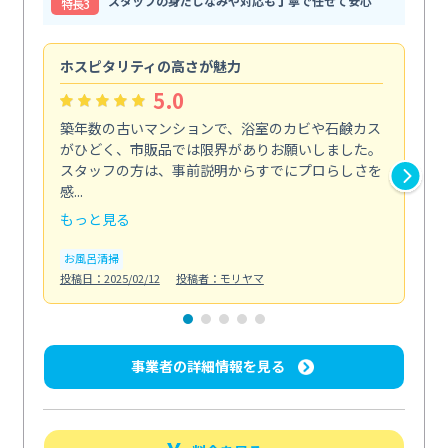
スタッフの身だしなみや対応も丁寧で任せて安心
特⻑3
ホスピタリティの高さが魅力
法
5.0
築年数の古いマンションで、浴室のカビや石鹸カス
会
がひどく、市販品では限界がありお願いしました。
し
スタッフの方は、事前説明からすでにプロらしさを
あ
感...
い...
もっと見る
も
お風呂清掃
ト
投稿日：2025/02/12
投稿者：モリヤマ
投稿日
事業者の詳細情報を見る