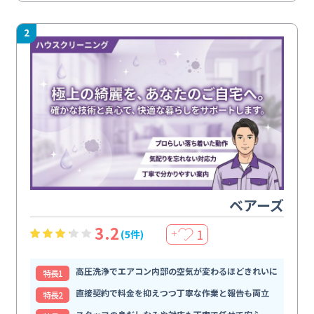
2
ベアーズ
3.2
1
(5件)
＋
高圧洗浄でエアコン内部の空気が変わるほどきれいに
特⻑1
直接契約で料金を抑えつつ丁寧な作業と報告も両立
特⻑2