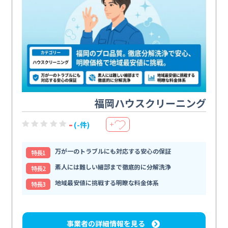
福岡ハウスクリーニング
-
(-件)
＋
万が一のトラブルにも対応する安心の保証
特⻑1
素人には難しい細部まで徹底的に分解洗浄
特⻑2
地域最安値に挑戦する明瞭な料金体系
特⻑3
事業者の詳細情報を見る