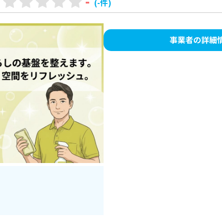
-
(-件)
事業者の詳細