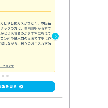
法人利用
5.0
のカビや石鹸カスがひどく、市販品
会社のトイレと洗面台清掃をス
スタッフの方は、事前説明からすで
てはオフィス対応が雑なところ
れがどう落ちるのかを丁寧に教えて
なみから言葉遣い、作業マナー
プロン内や排水口の奥まで丁寧に作
心して任せられました。
確認しながら、日々のお手入れ方法
トイレ清掃
投稿日：2024/09/09
投
者：モリヤマ
情報を見る