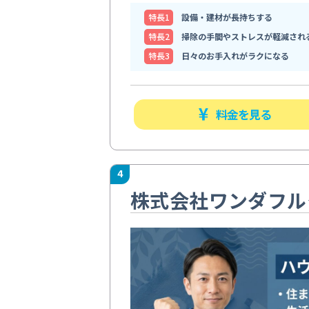
特⻑1
設備・建材が長持ちする
特⻑2
掃除の手間やストレスが軽減され
特⻑3
日々のお手入れがラクになる
料金を見る
4
株式会社ワンダフル