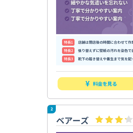
特⻑1
店舗は閉店後の時間に合わせて作
特⻑2
張り替えずに壁紙の汚れを染色で
特⻑3
靴下の履き替えや養生まで気を配
料金を見る
2
ベアーズ