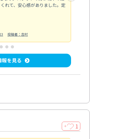
てくれて、安心感がありました。定
お風呂清掃
投稿日：2025/02/12
投
23
投稿者：吉村
情報を見る
1
＋