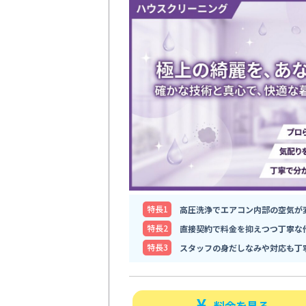
特⻑1
高圧洗浄でエアコン内部の空気が
特⻑2
直接契約で料金を抑えつつ丁寧な
特⻑3
スタッフの身だしなみや対応も丁
料金を見る