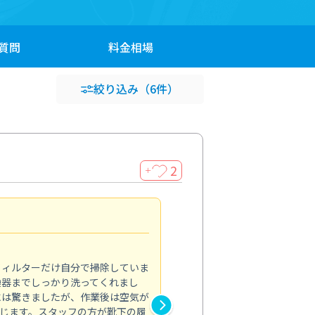
質問
料金
相場
絞り込み
（6件）
2
＋
浴室が明るく
5.0
フィルターだけ自分で掃除していま
掃除しても取れなかったカビや
換器までしっかり洗ってくれまし
がプロ。浴室が明るく感じるほ
には驚きましたが、作業後は空気が
の説明も丁寧で安心できました
じます。スタッフの方が靴下の履
と気分も全然違います。