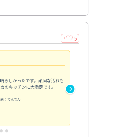
5
＋
親切で丁寧な作業
5.0
素晴らしかったです。頑固な汚れも
スタッフの方は非常に親切で、
ピカのキッチンに大満足です。
き安心感がありました。エアコ
り快適に感じています。丁寧な
稿者：でんでん
エアコンクリーニング
投稿日：2024/