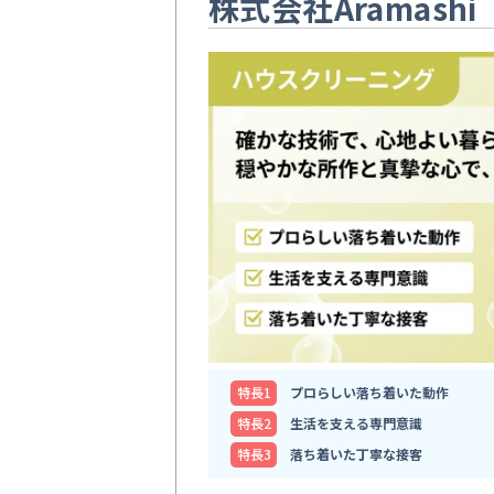
株式会社Aramashi
特⻑1
プロらしい落ち着いた動作
特⻑2
生活を支える専門意識
特⻑3
落ち着いた丁寧な接客