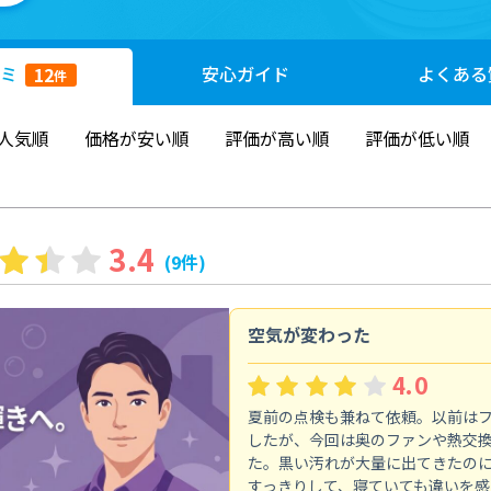
ミ
安心
ガイド
よくある
12
件
人気順
価格が安い順
評価が高い順
評価が低い順
3.4
(9件)
空気が変わった
4.0
夏前の点検も兼ねて依頼。以前は
したが、今回は奥のファンや熱交
た。黒い汚れが大量に出てきたの
すっきりして、寝ていても違いを感