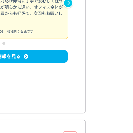
の対応が非常に丁寧で安心して任せ
もスムーズに進行。頑固な汚れ
風が明らかに違い、オフィス全体が
生まれ変わりました。料金も納
社員からも好評で、次回もお願いし
ています。
お風呂清掃
投稿日：2024/06/18
投
06
投稿者：石原です
情報を見る