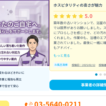
ホスピタリティの高さが魅力
5.0
築年数の古いマンションで、浴室
では限界がありお願いしました。
にプロらしさを感じさせ、どの汚
くれました。作業中も、浴槽のエ
業されていました。最後に一緒に
もアドバイ...
もっと見る
お風呂清掃
投稿日：2025/02/12
投稿
変わるほどきれいに
作業と報告も両立
事業者の詳細
寧で任せて安心
03-5640-0211