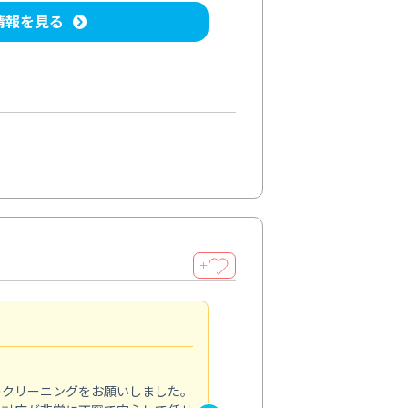
情報を見る
＋
納得のサービス
5.0
のクリーニングをお願いしました。
浴室の清掃を依頼しました。ス