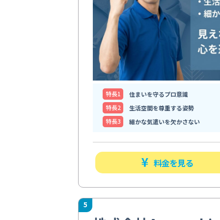
特⻑1
住まいを守るプロ意識
特⻑2
生活空間を尊重する姿勢
特⻑3
細かな気遣いを欠かさない
料金を見る
5