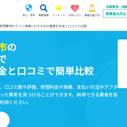
初期費用・掲
0
事業者の方は
安心・安全
業者検索
ランキング
お気に入り
業者の選び方
県男鹿市のトイレ清掃におすすめの業者を料金と口コミで比較
市
の
で
金と口コミで簡単比較
、口コミ数や評価、修理料金や実績、支払い方法やアフタ
った業者を見つけることができます。納得できる業者を自
利用ください。