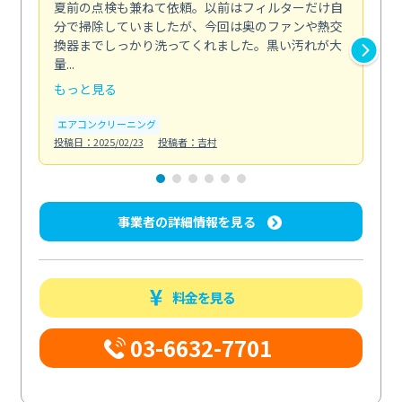
夏前の点検も兼ねて依頼。以前はフィルターだけ自
掃
分で掃除していましたが、今回は奥のファンや熱交
た
換器までしっかり洗ってくれました。黒い汚れが大
キ
量...
安...
もっと見る
も
エアコンクリーニング
お
投稿日：2025/02/23
投稿者：吉村
投稿日
事業者の詳細情報を見る
料金を見る
03-6632-7701