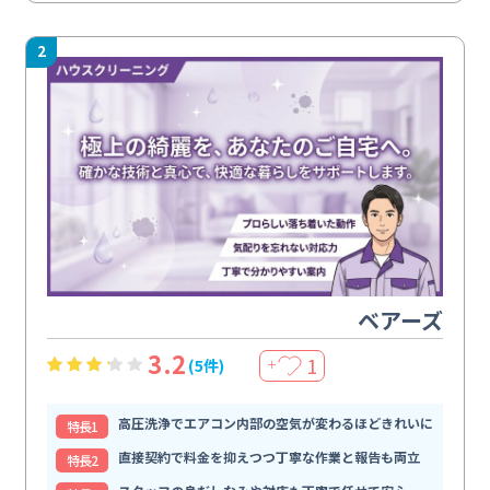
2
ベアーズ
3.2
1
(5件)
＋
高圧洗浄でエアコン内部の空気が変わるほどきれいに
特⻑1
直接契約で料金を抑えつつ丁寧な作業と報告も両立
特⻑2