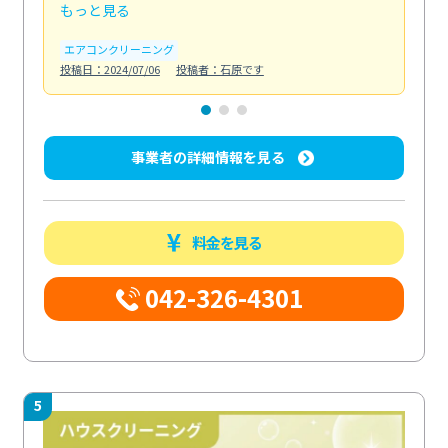
もっと見る
も
エアコンクリーニング
お
投稿日：2024/07/06
投稿者：石原です
投稿日
事業者の詳細情報を見る
料金を見る
042-326-4301
5