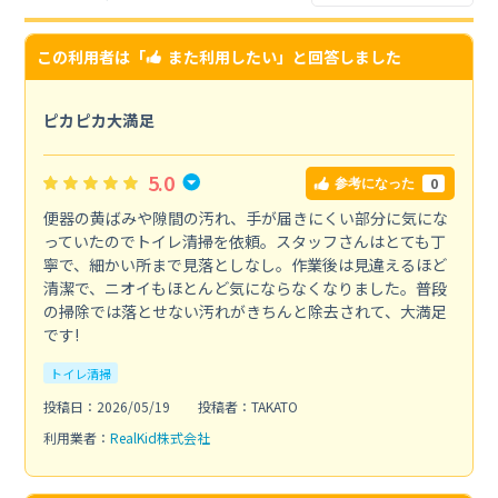
この利用者は「
また利用したい
」と回答しました
ピカピカ大満足
5.0
0
参考になった
便器の黄ばみや隙間の汚れ、手が届きにくい部分に気にな
っていたのでトイレ清掃を依頼。スタッフさんはとても丁
寧で、細かい所まで見落としなし。作業後は見違えるほど
清潔で、ニオイもほとんど気にならなくなりました。普段
の掃除では落とせない汚れがきちんと除去されて、大満足
です!
トイレ清掃
投稿日：2026/05/19
投稿者：TAKATO
利用業者：
RealKid株式会社