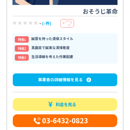
おそうじ革命
-
(-件)
＋
誠意を持った清掃スタイル
特⻑1
真面目で誠実な清掃態度
特⻑2
生活導線を考えた作業配慮
特⻑3
事業者の詳細情報を見る
料金を見る
03-6432-0823