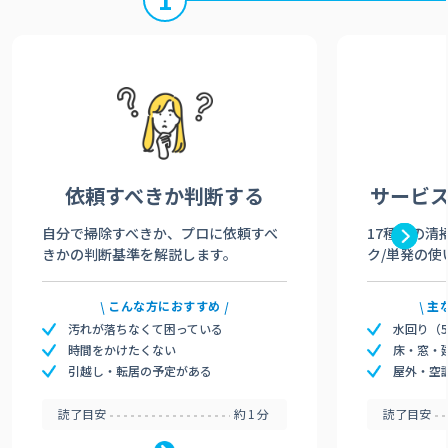
依頼すべきか
判断する
サービ
自分で掃除すべきか、プロに依頼すべ
17種類の清
きかの判断基準を解説します。
ク/単発の使
こんな方におすすめ
主
汚れが落ちなくて困っている
水回り（
時間をかけたくない
床・窓・
引越し・転居の予定がある
屋外・空
読了目安
約1分
読了目安