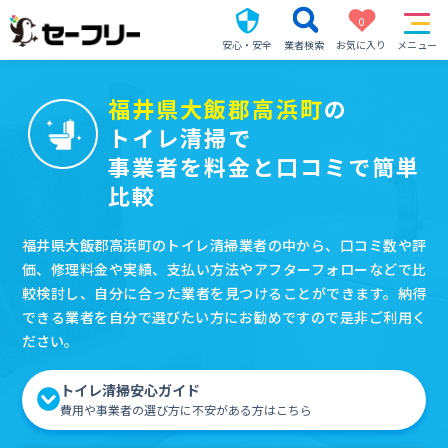
0
安心・安全
業者検索
お気に入り
メニュー
福井県大飯郡高浜町
の
トイレ清掃で
事業者を料金と口コミで簡単
比較
福井県大飯郡高浜町のトイレ清掃業者の中から、口コミ数や評
価、修理料金や実績、支払い方法やアフターフォローなどで比
較検討し、自分に合った業者を見つけることができます。納得
できる業者を自分で選びたい方にお勧めですので是非ご利用く
ださい。
トイレ清掃安心ガイド
費用や事業者の選び方に不安がある方はこちら