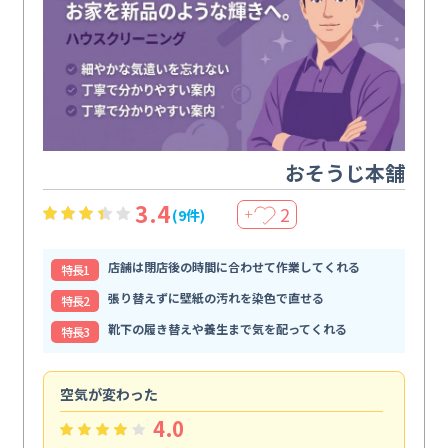
おそうじ本舗
3.4
2
(9件)
＋
店舗は閉店後の時間に合わせて作業してくれる
特⻑1
張り替えずに壁紙の汚れを染色で直せる
特⻑2
靴下の履き替えや養生まで気を配ってくれる
特⻑3
空気が変わった
浴
4.0