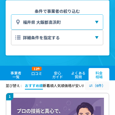
条件で事業者の絞り込む
12
件
事業者
安心
よくある
料金
口コミ
一覧
ガイド
質問
相場
並び替え :
おすすめ順
新着順
人気順
価格が安い順
評価が高い順
（6件）
評価
1