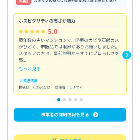
スタッフの身だしなみや対応も丁寧で任せて安心
特⻑3
ホスピタリティの高さが魅力
法
5.0
築年数の古いマンションで、浴室のカビや石鹸カス
会
がひどく、市販品では限界がありお願いしました。
し
スタッフの方は、事前説明からすでにプロらしさを
あ
感...
い...
もっと見る
も
お風呂清掃
ト
投稿日：2025/02/12
投稿者：モリヤマ
投稿日
事業者の詳細情報を見る