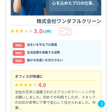
株式会社ワンダフルクリーン
3.0
(3件)
＋
住まいを守るプロ意識
特⻑1
生活空間を尊重する姿勢
特⻑2
細かな気遣いを欠かさない
特⻑3
オフィスが快適に
納
4.0
会社の天井に設置されたエアコンのクリーニングを
浴
お願いしました。初めての利用でしたが、スタッフ
終
の対応が非常に丁寧で安心して任せられました。作
き
業...
し...