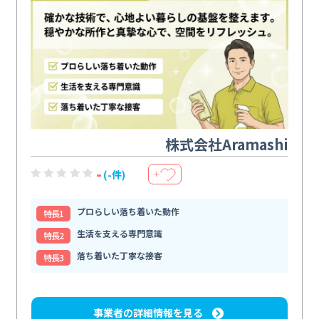
株式会社Aramashi
-
(-件)
＋
プロらしい落ち着いた動作
特⻑1
生活を支える専門意識
特⻑2
落ち着いた丁寧な接客
特⻑3
事業者の詳細情報を見る