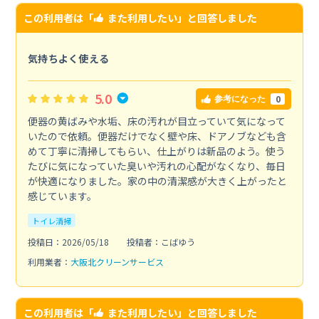
この利用者は「
また利用したい
」と回答しました
気持ちよく使える
5.0
0
参考になった
便器の黄ばみや水垢、床の汚れが目立っていて気になって
いたので依頼。便器だけでなく壁や床、ドアノブなども含
めて丁寧に清掃してもらい、仕上がりは新品のよう。使う
たびに気になっていた臭いや汚れの心配がなくなり、毎日
が快適になりました。家の中の清潔感が大きく上がったと
感じています。
トイレ清掃
投稿日：2026/05/18
投稿者：こばゆう
利用業者：
大阪北クリーンサービス
この利用者は「
また利用したい
」と回答しました