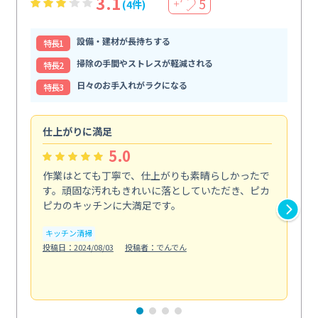
3.1
5
(4件)
＋
設備・建材が長持ちする
特⻑1
掃除の手間やストレスが軽減される
特⻑2
日々のお手入れがラクになる
特⻑3
仕上がりに満足
親
5.0
作業はとても丁寧で、仕上がりも素晴らしかったで
ス
す。頑固な汚れもきれいに落としていただき、ピカ
説
ピカのキッチンに大満足です。
の
い...
キッチン清掃
も
投稿日：2024/08/03
投稿者：でんでん
エ
投稿日