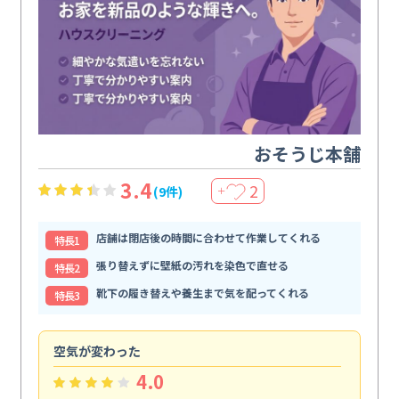
おそうじ本舗
3.4
2
(9件)
＋
店舗は閉店後の時間に合わせて作業してくれる
特⻑1
張り替えずに壁紙の汚れを染色で直せる
特⻑2
靴下の履き替えや養生まで気を配ってくれる
特⻑3
空気が変わった
浴
4.0