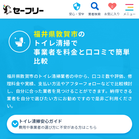
0
安心・安全
業者検索
お気に入り
メニュー
福井県敦賀市
の
トイレ清掃で
事業者を料金と口コミで簡単
比較
福井県敦賀市のトイレ清掃業者の中から、口コミ数や評価、修
理料金や実績、支払い方法やアフターフォローなどで比較検討
し、自分に合った業者を見つけることができます。納得できる
業者を自分で選びたい方にお勧めですので是非ご利用くださ
い。
トイレ清掃安心ガイド
費用や事業者の選び方に不安がある方はこちら