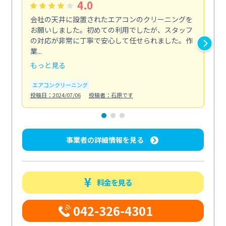
4.0
会社の天井に設置されたエアコンのクリーニングを
浴
お願いしました。初めての利用でしたが、スタッフ
終
の対応が非常に丁寧で安心して任せられました。作
き
業...
し...
もっと見る
も
エアコンクリーニング
お
投稿日：2024/07/06
投稿者：石原です
投稿日
事業者の詳細情報を見る
料金を見る
042-326-4301