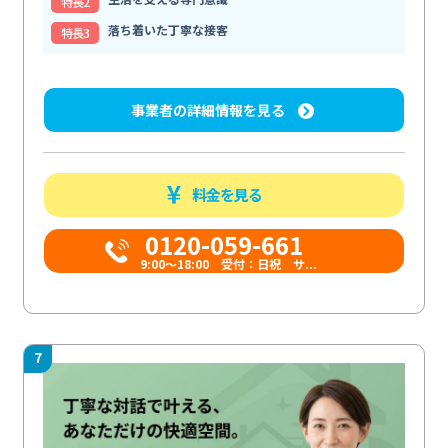
特⻑2
落ち着いた丁寧な接客
特⻑3
事業者の詳細情報を見る
料金を見る
0120-059-661
9:00〜18:00 受付：日祝 サ...
7