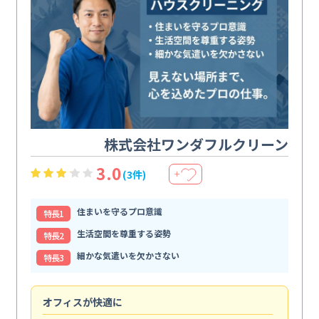
株式会社ワンダフルクリーン
3.0
(3件)
＋
住まいを守るプロ意識
特⻑1
生活空間を尊重する姿勢
特⻑2
細かな気遣いを欠かさない
特⻑3
オフィスが快適に
納