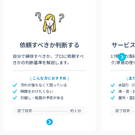
依頼すべきか
判断する
サービ
自分で掃除すべきか、プロに依頼すべ
17種類の清
きかの判断基準を解説します。
ク/単発の使
こんな方におすすめ
主
汚れが落ちなくて困っている
水回り（
時間をかけたくない
床・窓・
引越し・転居の予定がある
屋外・空
読了目安
約1分
読了目安