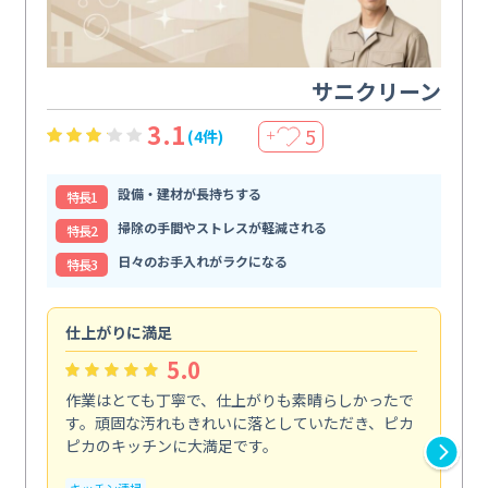
サニクリーン
3.1
5
(4件)
＋
設備・建材が長持ちする
特⻑1
掃除の手間やストレスが軽減される
特⻑2
日々のお手入れがラクになる
特⻑3
仕上がりに満足
親
5.0
作業はとても丁寧で、仕上がりも素晴らしかったで
ス
す。頑固な汚れもきれいに落としていただき、ピカ
説
ピカのキッチンに大満足です。
の
い...
キッチン清掃