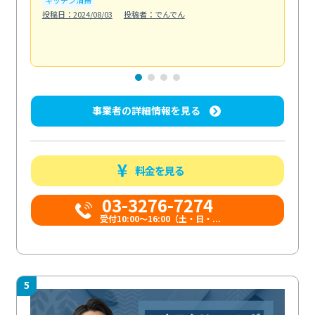
も
投稿日：2024/08/03
投稿者：でんでん
エ
投稿日
事業者の詳細情報を見る
料金を見る
03-3276-7274
受付10:00〜16:00（土・日・...
5