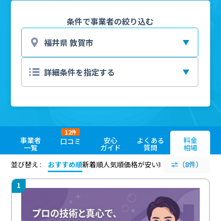
条件で事業者の絞り込む
12
件
事業者
安心
よくある
料金
口コミ
一覧
ガイド
質問
相場
並び替え :
おすすめ順
新着順
人気順
価格が安い順
評価が高い順
（8件）
評価
1