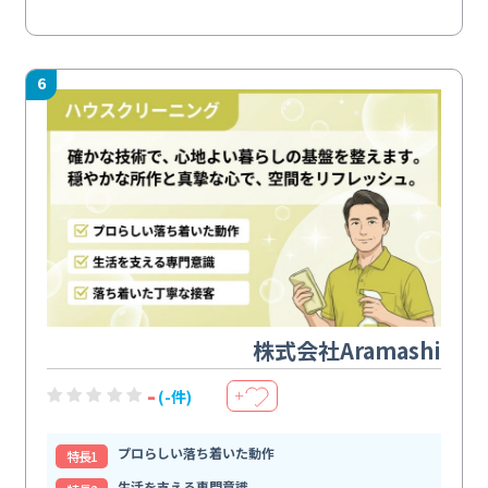
6
株式会社Aramashi
-
(-件)
＋
プロらしい落ち着いた動作
特⻑1
生活を支える専門意識