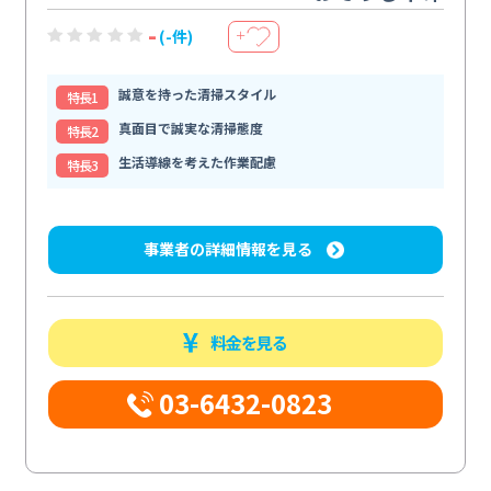
-
(-件)
＋
誠意を持った清掃スタイル
特⻑1
真面目で誠実な清掃態度
特⻑2
生活導線を考えた作業配慮
特⻑3
事業者の詳細情報を見る
料金を見る
03-6432-0823