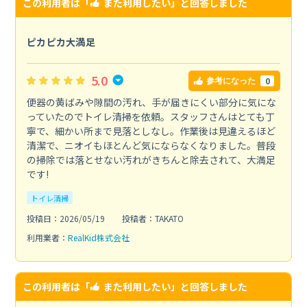
この利用者は「
また利用したい
」と回答しました
ピカピカ大満足
5.0
0
参考になった
便器の黄ばみや隙間の汚れ、手が届きにくい部分に気にな
っていたのでトイレ清掃を依頼。スタッフさんはとても丁
寧で、細かい所まで見落としなし。作業後は見違えるほど
清潔で、ニオイもほとんど気にならなくなりました。普段
の掃除では落とせない汚れがきちんと除去されて、大満足
です!
トイレ清掃
投稿日：2026/05/19
投稿者：TAKATO
利用業者：
RealKid株式会社
この利用者は「
また利用したい
」と回答しました