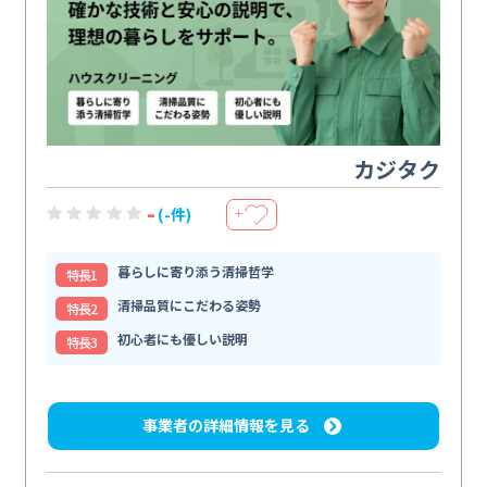
カジタク
-
(-件)
＋
暮らしに寄り添う清掃哲学
特⻑1
清掃品質にこだわる姿勢
特⻑2
初心者にも優しい説明
特⻑3
事業者の詳細情報を見る