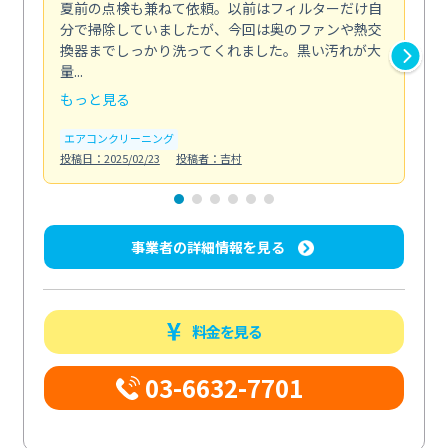
夏前の点検も兼ねて依頼。以前はフィルターだけ自
掃
分で掃除していましたが、今回は奥のファンや熱交
た
換器までしっかり洗ってくれました。黒い汚れが大
キ
量...
安...
もっと見る
も
エアコンクリーニング
お
投稿日：2025/02/23
投稿者：吉村
投稿日
事業者の詳細情報を見る
料金を見る
03-6632-7701