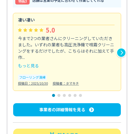
店舗は営業の予定に合わせて作業してくれる
特⻑3
凄い凄い
初
5.0
今まで2つの業者さんにクリーニングしていただき
ハ
ました。いずれの業者も高圧洗浄機で噴霧クリーニ
の
ングをするだけでしたが、こちらはそれに加えて手
し
作...
ラ...
もっと見る
も
フローリング清掃
屋
投稿日：2025/10/30
投稿者：タマキチ
投稿日
事業者の詳細情報を見る