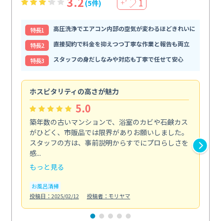
3.2
1
(5件)
＋
高圧洗浄でエアコン内部の空気が変わるほどきれいに
特⻑1
直接契約で料金を抑えつつ丁寧な作業と報告も両立
特⻑2
スタッフの身だしなみや対応も丁寧で任せて安心
特⻑3
ホスピタリティの高さが魅力
法
5.0
築年数の古いマンションで、浴室のカビや石鹸カス
会
がひどく、市販品では限界がありお願いしました。
し
スタッフの方は、事前説明からすでにプロらしさを
あ
感...
い...
もっと見る
も
お風呂清掃
ト
投稿日：2025/02/12
投稿者：モリヤマ
投稿日