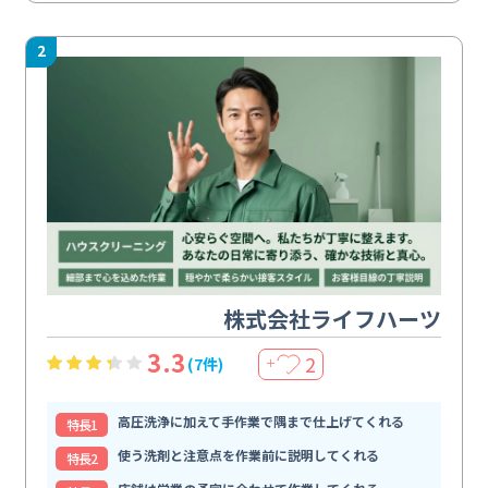
2
株式会社ライフハーツ
3.3
2
(7件)
＋
高圧洗浄に加えて手作業で隅まで仕上げてくれる
特⻑1
使う洗剤と注意点を作業前に説明してくれる
特⻑2