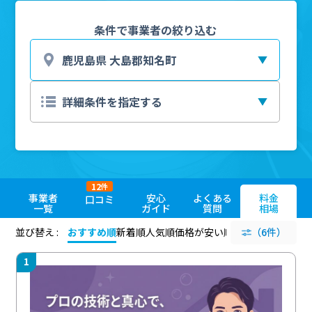
条件で事業者の絞り込む
12
件
事業者
安心
よくある
料金
口コミ
一覧
ガイド
質問
相場
並び替え :
おすすめ順
新着順
人気順
価格が安い順
評価が高い順
（6件）
評価
1