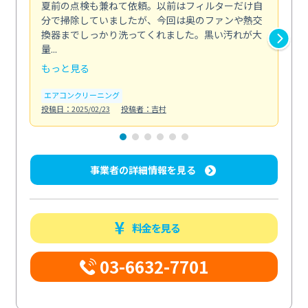
夏前の点検も兼ねて依頼。以前はフィルターだけ自
掃
分で掃除していましたが、今回は奥のファンや熱交
た
換器までしっかり洗ってくれました。黒い汚れが大
キ
量...
安...
もっと見る
も
エアコンクリーニング
お
投稿日：2025/02/23
投稿者：吉村
投稿日
事業者の詳細情報を見る
料金を見る
03-6632-7701