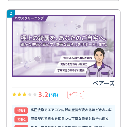
2
ベアーズ
3.2
1
(5件)
＋
高圧洗浄でエアコン内部の空気が変わるほどきれいに
特⻑1
直接契約で料金を抑えつつ丁寧な作業と報告も両立
特⻑2