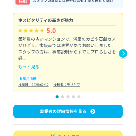
スタッフの身だしなみや対応も丁寧で任せて安心
特⻑3
ホスピタリティの高さが魅力
法
5.0
築年数の古いマンションで、浴室のカビや石鹸カス
会
がひどく、市販品では限界がありお願いしました。
し
スタッフの方は、事前説明からすでにプロらしさを
あ
感...
い...
もっと見る
も
お風呂清掃
ト
投稿日：2025/02/12
投稿者：モリヤマ
投稿日
事業者の詳細情報を見る