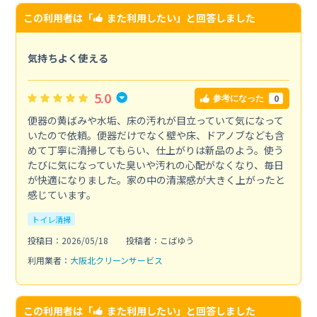
この利用者は「
また利用したい
」と回答しました
気持ちよく使える
5.0
0
参考になった
便器の黄ばみや水垢、床の汚れが目立っていて気になって
いたので依頼。便器だけでなく壁や床、ドアノブなども含
めて丁寧に清掃してもらい、仕上がりは新品のよう。使う
たびに気になっていた臭いや汚れの心配がなくなり、毎日
が快適になりました。家の中の清潔感が大きく上がったと
感じています。
トイレ清掃
投稿日：2026/05/18
投稿者：こばゆう
利用業者：
大阪北クリーンサービス
この利用者は「
また利用したい
」と回答しました