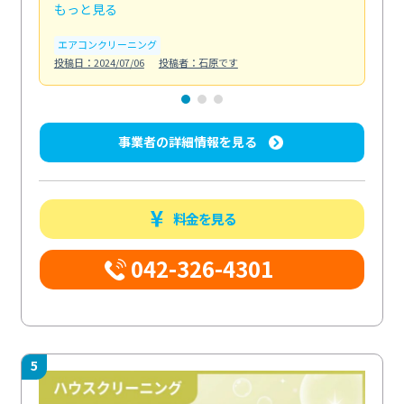
もっと見る
も
エアコンクリーニング
お
投稿日：2024/07/06
投稿者：石原です
投稿日
事業者の詳細情報を見る
料金を見る
042-326-4301
5