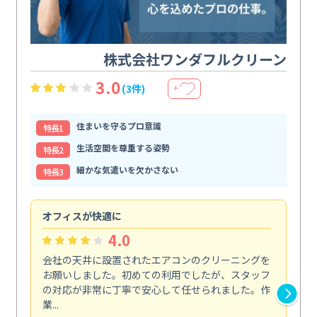
株式会社ワンダフルクリーン
3.0
(3件)
＋
住まいを守るプロ意識
特⻑1
生活空間を尊重する姿勢
特⻑2
細かな気遣いを欠かさない
特⻑3
オフィスが快適に
納
4.0
会社の天井に設置されたエアコンのクリーニングを
浴
お願いしました。初めての利用でしたが、スタッフ
終
の対応が非常に丁寧で安心して任せられました。作
き
業...
し...