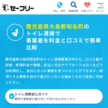
0
安心・安全
業者検索
お気に入り
メニュー
鹿児島県大島郡知名町
の
トイレ清掃で
事業者を料金と口コミで簡単
比較
鹿児島県大島郡知名町のトイレ清掃業者の中から、口コミ数や
評価、修理料金や実績、支払い方法やアフターフォローなどで
比較検討し、自分に合った業者を見つけることができます。納
得できる業者を自分で選びたい方にお勧めですので是非ご利用
ください。
トイレ清掃安心ガイド
費用や事業者の選び方に不安がある方はこちら