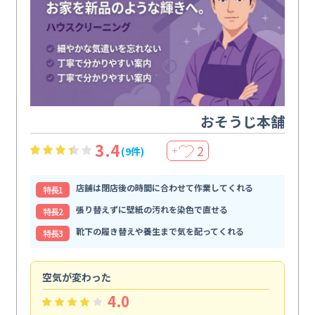
おそうじ本舗
3.4
2
(9件)
＋
店舗は閉店後の時間に合わせて作業してくれる
特⻑1
張り替えずに壁紙の汚れを染色で直せる
特⻑2
靴下の履き替えや養生まで気を配ってくれる
特⻑3
空気が変わった
浴
4.0