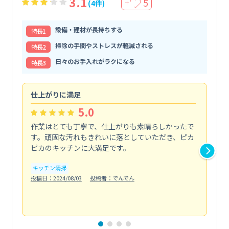
3.1
5
(4件)
＋
設備・建材が長持ちする
特⻑1
掃除の手間やストレスが軽減される
特⻑2
日々のお手入れがラクになる
特⻑3
仕上がりに満足
親
5.0
作業はとても丁寧で、仕上がりも素晴らしかったで
ス
す。頑固な汚れもきれいに落としていただき、ピカ
説
ピカのキッチンに大満足です。
の
い...
キッチン清掃
も
投稿日：2024/08/03
投稿者：でんでん
エ
投稿日