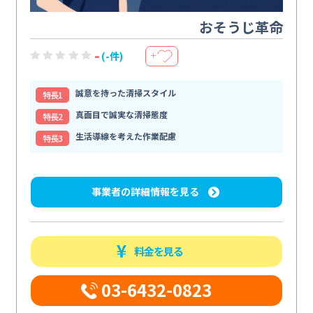
おそうじ革命
-
(-件)
＋
誠意を持った清掃スタイル
特⻑1
真面目で誠実な清掃態度
特⻑2
生活導線を考えた作業配慮
特⻑3
事業者の詳細情報を見る
料金を見る
03-6432-0823