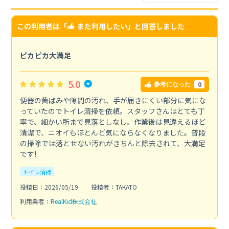
この利用者は「
また利用したい
」と回答しました
ピカピカ大満足
5.0
0
参考になった
便器の黄ばみや隙間の汚れ、手が届きにくい部分に気にな
っていたのでトイレ清掃を依頼。スタッフさんはとても丁
寧で、細かい所まで見落としなし。作業後は見違えるほど
清潔で、ニオイもほとんど気にならなくなりました。普段
の掃除では落とせない汚れがきちんと除去されて、大満足
です!
トイレ清掃
投稿日：2026/05/19
投稿者：TAKATO
利用業者：
RealKid株式会社