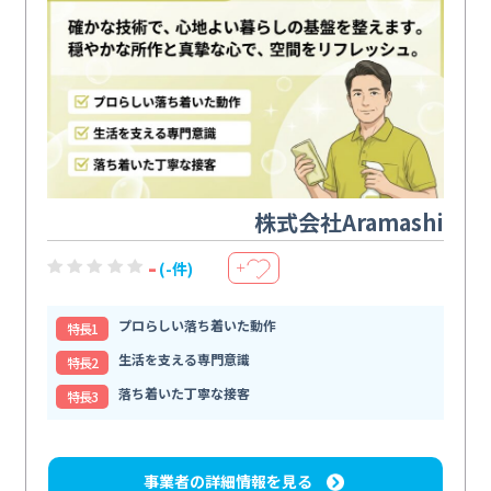
株式会社Aramashi
-
(-件)
＋
プロらしい落ち着いた動作
特⻑1
生活を支える専門意識
特⻑2
落ち着いた丁寧な接客
特⻑3
事業者の詳細情報を見る