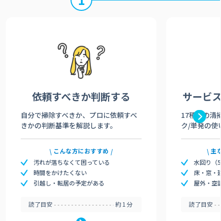
依頼すべきか
判断する
サービ
自分で掃除すべきか、プロに依頼すべ
17種類の清
きかの判断基準を解説します。
ク/単発の使
こんな方におすすめ
主
汚れが落ちなくて困っている
水回り（
時間をかけたくない
床・窓・
引越し・転居の予定がある
屋外・空
読了目安
約1分
読了目安