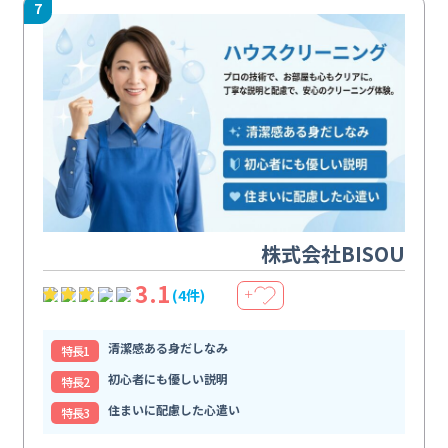
7
株式会社BISOU
3.1
(4件)
＋
清潔感ある身だしなみ
特⻑1
初心者にも優しい説明
特⻑2
住まいに配慮した心遣い
特⻑3