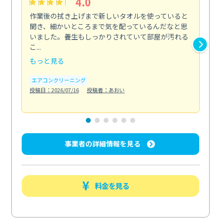
4.0
作業後の拭き上げまで新しいタオルを使っていると
ベ
聞き、細かいところまで気を配っているんだなと思
単
いました。養生もしっかりされていて部屋が汚れる
が
こ...
回...
もっと見る
も
エアコンクリーニング
ベラ
投稿日：2026/07/16
投稿者：あおい
投稿日
事業者の詳細情報を見る
料金を見る