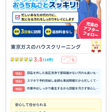
東京ガスのハウスクリーニング
3.8
6
(16件)
＋
部品を外した高圧洗浄で普段届かない汚れも臭いもすっきり解消
特⻑1
スマホで予約完結し金額も事前明確だから忙しくても頼みやすい
特⻑2
作業中はしっかり養生するから部屋を汚さず安心して任せられる
特⻑3
安心して任せられる
見