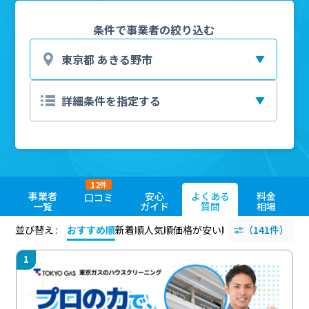
条件で事業者の絞り込む
12
件
事業者
安心
よくある
料金
口コミ
一覧
ガイド
質問
相場
並び替え :
おすすめ順
新着順
人気順
価格が安い順
評価が高い順
（141件）
評価
1