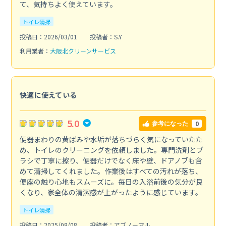
て、気持ちよく使えています。
トイレ清掃
投稿日：2026/03/01
投稿者：S.Y
利用業者：
大阪北クリーンサービス
快適に使えている
5.0
0
参考になった
便器まわりの黄ばみや水垢が落ちづらく気になっていたた
め、トイレのクリーニングを依頼しました。専門洗剤とブ
ラシで丁寧に擦り、便器だけでなく床や壁、ドアノブも含
めて清掃してくれました。作業後はすべての汚れが落ち、
便座の触り心地もスムーズに。毎日の入浴前後の気分が良
くなり、家全体の清潔感が上がったように感じています。
トイレ清掃
投稿日：2025/08/08
投稿者：アブノーマル