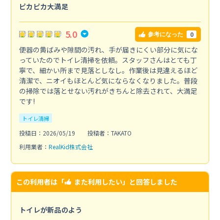
ピカピカ大満足
5.0
0
参考になった
便器の黄ばみや隙間の汚れ、手が届きにくい部分に気にな
っていたのでトイレ清掃を依頼。スタッフさんはとても丁
寧で、細かい所まで見落としなし。作業後は見違えるほど
清潔で、ニオイもほとんど気にならなくなりました。普段
の掃除では落とせない汚れがきちんと除去されて、大満足
です!
トイレ清掃
投稿日：2026/05/19
投稿者：TAKATO
利用業者：
RealKid株式会社
この利用者は「
また利用したい
」と回答しました
トイレが新品のよう