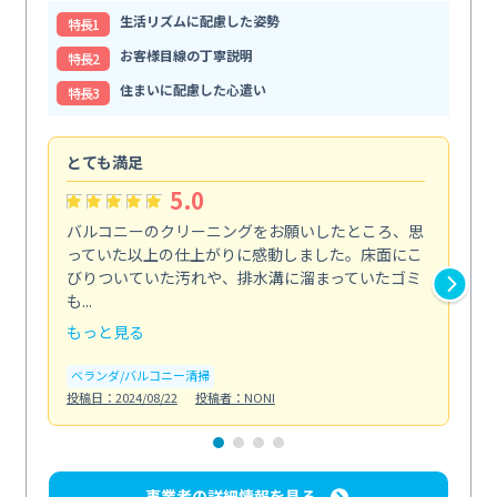
生活リズムに配慮した姿勢
特⻑1
お客様目線の丁寧説明
特⻑2
住まいに配慮した心遣い
特⻑3
とても満足
安
5.0
バルコニーのクリーニングをお願いしたところ、思
2
っていた以上の仕上がりに感動しました。床面にこ
す
びりついていた汚れや、排水溝に溜まっていたゴミ
す
も...
ので.
もっと見る
も
ベランダ/バルコニー清掃
エ
投稿日：2024/08/22
投稿者：NONI
投稿日
事業者の詳細情報を見る