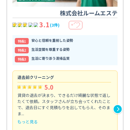
株式会社ルームエステ
3.1
(3件)
＋
安心と信頼を重視した姿勢
特⻑1
生活空間を尊重する姿勢
特⻑2
生活に寄り添う清掃品質
特⻑3
退去前クリーニング
ト
5.0
賃貸の退去が決まり、できるだけ綺麗な状態で返し
便
たくて依頼。スタッフさんが立ち会ってくれたこと
で
で、退去日にすぐ見積もりを出してもらえ、そのま
太
ま...
て...
もっと見る
も