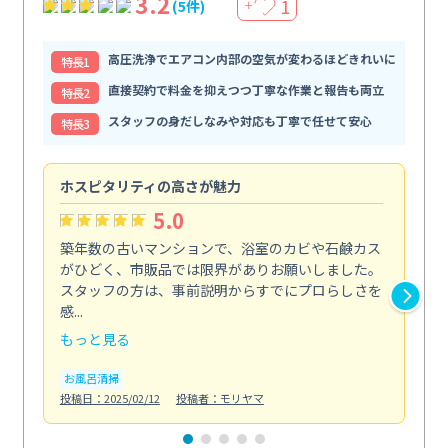
3.2
1
(5件)
＋
高圧洗浄でエアコン内部の空気が変わるほどきれいに
特⻑1
直接契約で料金を抑えつつ丁寧な作業と報告も両立
特⻑2
スタッフの身だしなみや対応も丁寧で任せて安心
特⻑3
ホスピタリティの高さが魅力
法
5.0
築年数の古いマンションで、浴室のカビや石鹸カス
会
がひどく、市販品では限界がありお願いしました。
し
スタッフの方は、事前説明からすでにプロらしさを
あ
感...
い...
もっと見る
も
お風呂清掃
ト
投稿日：2025/02/12
投稿者：モリヤマ
投稿日