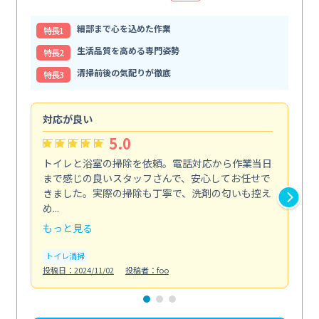
細部まで心を込めた作業
特⻑1
生活品質を高める専門姿勢
特⻑2
清掃前後の気配りが徹底
特⻑3
対応が良い
丁
5.0
トイレと浴室の掃除を依頼。電話対応から作業当日
油
まで感じの良いスタッフさんで、安心してお任せで
た
きました。実際の掃除も丁寧で、洗剤の匂いも控え
気
め...
発見.
もっと見る
も
トイレ清掃
キ
投稿日：2024/11/02
投稿者：foo
投稿日