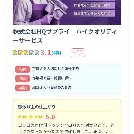
株式会社HQサプライ ハイクオリティ
ーサービス
3.1
(4件)
＋
丁寧さを大切にした清掃姿勢
特⻑1
作業場を常に綺麗に保つ
特⻑2
細部まで心を込めた作業
特⻑3
想像以上の仕上がり
ス
5.0
コンロの焦げ付きやシンク周りの水垢がひどく、ど
油
うにもならなかったので依頼しました。正直、ここ
し