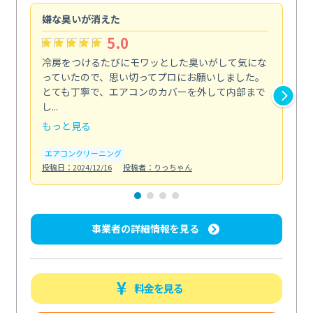
嫌な臭いが消えた
頼
5.0
冷房をつけるたびにモワッとした臭いがして気にな
毎
っていたので、思い切ってプロにお願いしました。
し
とても丁寧で、エアコンのカバーを外して内部まで
口
し...
な...
もっと見る
も
エアコンクリーニング
水
投稿日：2024/12/16
投稿者：りっちゃん
投稿日
事業者の詳細情報を見る
料金を見る