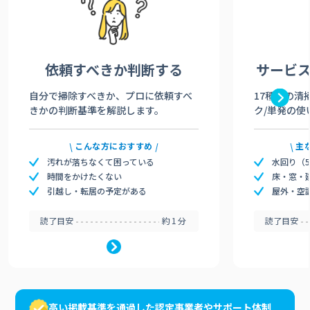
依頼すべきか
判断する
サービ
自分で掃除すべきか、プロに依頼すべ
17種類の清
きかの判断基準を解説します。
ク/単発の使
こんな方におすすめ
主
汚れが落ちなくて困っている
水回り（
時間をかけたくない
床・窓・
引越し・転居の予定がある
屋外・空
読了目安
約1分
読了目安
高い掲載基準を通過した認定事業者やサポート体制