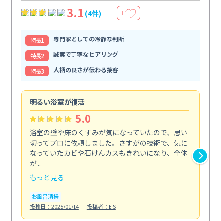
3.1
(4件)
＋
専門家としての冷静な判断
特⻑1
誠実で丁寧なヒアリング
特⻑2
人柄の良さが伝わる接客
特⻑3
明るい浴室が復活
仕
5.0
浴室の壁や床のくすみが気になっていたので、思い
毎
切ってプロに依頼しました。さすがの技術で、気に
て
なっていたカビや石けんカスもきれいになり、全体
を
が...
驚...
もっと見る
も
お風呂清掃
キ
投稿日：2025/01/14
投稿者：E.S
投稿日