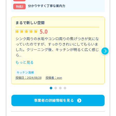
分かりやすく丁寧な案内力
特⻑3
まるで新しい空間
清
5.0
シンク周りの水垢やコンロ周りの焦げつきが気にな
ト
っていたのですが、すっかりきれいにしてもらいま
依
した。クリーニング後、キッチンが明るく広く感じ
ッ
ら...
か...
もっと見る
も
キッチン清掃
ト
投稿日：2024/08/28
投稿者：pon
投稿日
事業者の詳細情報を見る