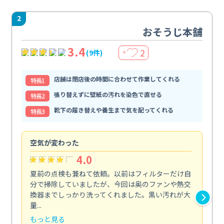
2
おそうじ本舗
3.4
2
(9件)
＋
店舗は閉店後の時間に合わせて作業してくれる
特⻑1
張り替えずに壁紙の汚れを染色で直せる
特⻑2
靴下の履き替えや養生まで気を配ってくれる
特⻑3
空気が変わった
浴
4.0
夏前の点検も兼ねて依頼。以前はフィルターだけ自
掃
分で掃除していましたが、今回は奥のファンや熱交
た
換器までしっかり洗ってくれました。黒い汚れが大
キ
量...
安...
もっと見る
も