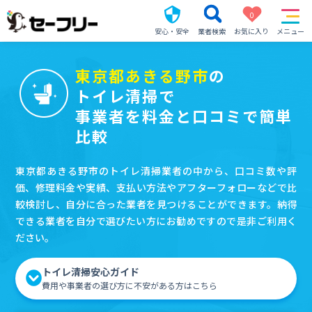
0
安心・安全
業者検索
お気に入り
メニュー
東京都あきる野市
の
トイレ清掃で
事業者を料金と口コミで簡単
比較
東京都あきる野市のトイレ清掃業者の中から、口コミ数や評
価、修理料金や実績、支払い方法やアフターフォローなどで比
較検討し、自分に合った業者を見つけることができます。納得
できる業者を自分で選びたい方にお勧めですので是非ご利用く
ださい。
トイレ清掃安心ガイド
費用や事業者の選び方に不安がある方はこちら