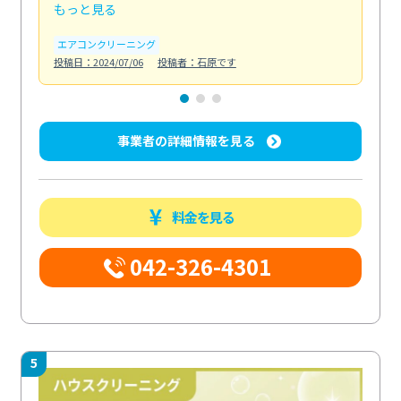
もっと見る
も
エアコンクリーニング
お
投稿日：2024/07/06
投稿者：石原です
投稿日
事業者の詳細情報を見る
料金を見る
042-326-4301
5