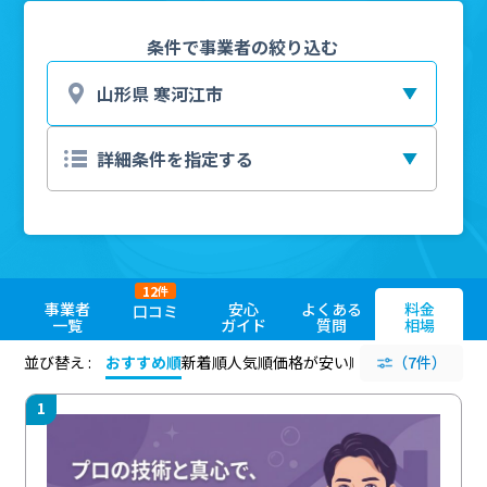
条件で事業者の絞り込む
12
件
事業者
安心
よくある
料金
口コミ
一覧
ガイド
質問
相場
並び替え :
おすすめ順
新着順
人気順
価格が安い順
評価が高い順
（7件）
評価
1