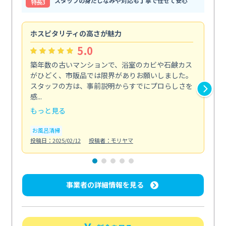
スタッフの身だしなみや対応も丁寧で任せて安心
特⻑3
ホスピタリティの高さが魅力
法
5.0
築年数の古いマンションで、浴室のカビや石鹸カス
会
がひどく、市販品では限界がありお願いしました。
し
スタッフの方は、事前説明からすでにプロらしさを
あ
感...
い...
もっと見る
も
お風呂清掃
ト
投稿日：2025/02/12
投稿者：モリヤマ
投稿日
事業者の詳細情報を見る