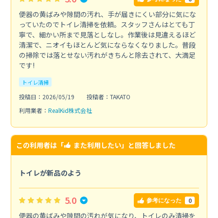
便器の黄ばみや隙間の汚れ、手が届きにくい部分に気にな
っていたのでトイレ清掃を依頼。スタッフさんはとても丁
寧で、細かい所まで見落としなし。作業後は見違えるほど
清潔で、ニオイもほとんど気にならなくなりました。普段
の掃除では落とせない汚れがきちんと除去されて、大満足
です!
トイレ清掃
投稿日：2026/05/19
投稿者：TAKATO
利用業者：
RealKid株式会社
この利用者は「
また利用したい
」と回答しました
トイレが新品のよう
5.0
0
参考になった
便器の黄ばみや隙間の汚れが気になり、トイレのみ清掃を