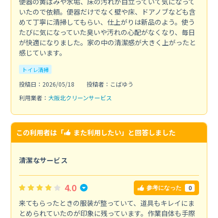
便器の黄ばみや水垢、床の汚れが目立っていて気になって
いたので依頼。便器だけでなく壁や床、ドアノブなども含
めて丁寧に清掃してもらい、仕上がりは新品のよう。使う
たびに気になっていた臭いや汚れの心配がなくなり、毎日
が快適になりました。家の中の清潔感が大きく上がったと
感じています。
トイレ清掃
投稿日：2026/05/18
投稿者：こばゆう
利用業者：
大阪北クリーンサービス
この利用者は「
また利用したい
」と回答しました
清潔なサービス
4.0
0
参考になった
来てもらったときの服装が整っていて、道具もキレイにま
とめられていたのが印象に残っています。作業自体も手際