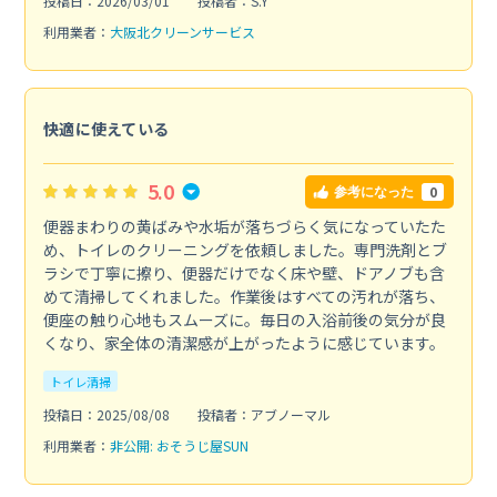
投稿日：2026/03/01
投稿者：S.Y
利用業者：
大阪北クリーンサービス
快適に使えている
5.0
0
参考になった
便器まわりの黄ばみや水垢が落ちづらく気になっていたた
め、トイレのクリーニングを依頼しました。専門洗剤とブ
ラシで丁寧に擦り、便器だけでなく床や壁、ドアノブも含
めて清掃してくれました。作業後はすべての汚れが落ち、
便座の触り心地もスムーズに。毎日の入浴前後の気分が良
くなり、家全体の清潔感が上がったように感じています。
トイレ清掃
投稿日：2025/08/08
投稿者：アブノーマル
利用業者：
非公開: おそうじ屋SUN