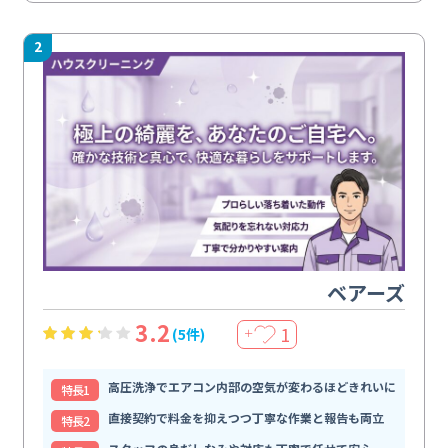
2
ベアーズ
3.2
1
(5件)
＋
高圧洗浄でエアコン内部の空気が変わるほどきれいに
特⻑1
直接契約で料金を抑えつつ丁寧な作業と報告も両立
特⻑2