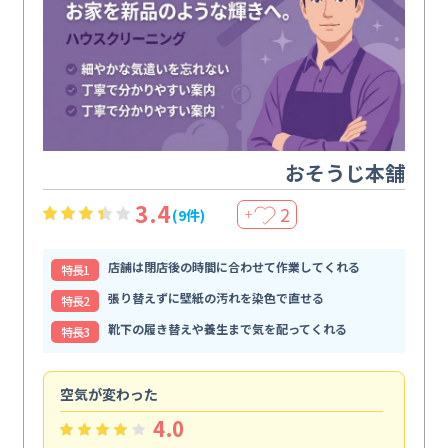
おそうじ本舗
3.4
2
(9件)
＋
店舗は閉店後の時間に合わせて作業してくれる
特⻑1
張り替えずに壁紙の汚れを染色で直せる
特⻑2
靴下の履き替えや養生まで気を配ってくれる
特⻑3
空気が変わった
浴
4.0