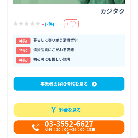
カジタク
-
(-件)
＋
暮らしに寄り添う清掃哲学
特⻑1
清掃品質にこだわる姿勢
特⻑2
初心者にも優しい説明
特⻑3
事業者の詳細情報を見る
料金を見る
03-3552-6627
受付：10：00～16：00（年末
年...