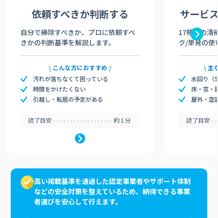
依頼すべきか
判断する
サービ
自分で掃除すべきか、プロに依頼すべ
17種類の清
きかの判断基準を解説します。
ク/単発の使
こんな方におすすめ
主
汚れが落ちなくて困っている
水回り（
時間をかけたくない
床・窓・
引越し・転居の予定がある
屋外・空
読了目安
約1分
読了目安
高い掲載基準を通過した認定事業者やサポート体制
などの安全対策を整えているため、納得できる事業
者選びを安心して行えます。