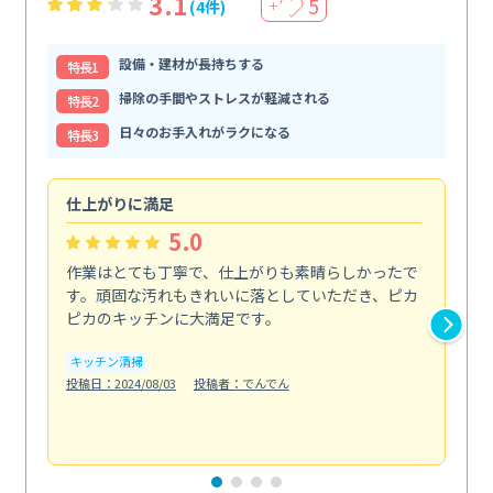
3.1
5
(4件)
＋
設備・建材が長持ちする
特⻑1
掃除の手間やストレスが軽減される
特⻑2
日々のお手入れがラクになる
特⻑3
仕上がりに満足
親
5.0
作業はとても丁寧で、仕上がりも素晴らしかったで
ス
す。頑固な汚れもきれいに落としていただき、ピカ
説
ピカのキッチンに大満足です。
の
い...
キッチン清掃
も
投稿日：2024/08/03
投稿者：でんでん
エ
投稿日