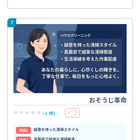
7
おそうじ革命
-
(-件)
＋
誠意を持った清掃スタイル
特⻑1
真面目で誠実な清掃態度
特⻑2