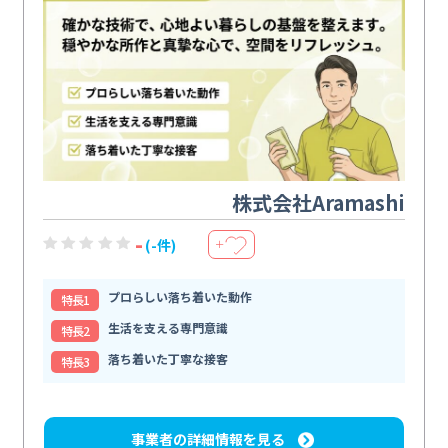
株式会社Aramashi
-
(-件)
＋
プロらしい落ち着いた動作
特⻑1
生活を支える専門意識
特⻑2
落ち着いた丁寧な接客
特⻑3
事業者の詳細情報を見る