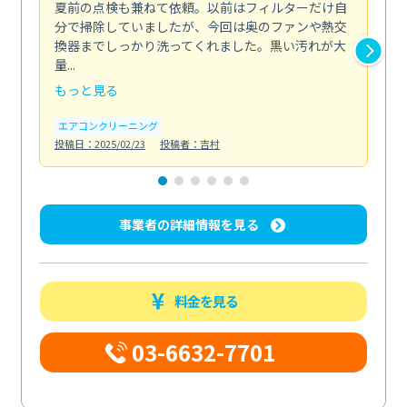
夏前の点検も兼ねて依頼。以前はフィルターだけ自
掃
分で掃除していましたが、今回は奥のファンや熱交
た
換器までしっかり洗ってくれました。黒い汚れが大
キ
量...
安...
もっと見る
も
エアコンクリーニング
お
投稿日：2025/02/23
投稿者：吉村
投稿日
事業者の詳細情報を見る
料金を見る
03-6632-7701