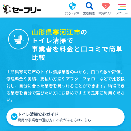
0
安心・安全
業者検索
お気に入り
メニュー
山形県寒河江市
の
トイレ清掃で
事業者を料金と口コミで簡単
比較
山形県寒河江市のトイレ清掃業者の中から、口コミ数や評価、
修理料金や実績、支払い方法やアフターフォローなどで比較検
討し、自分に合った業者を見つけることができます。納得でき
る業者を自分で選びたい方にお勧めですので是非ご利用くださ
い。
トイレ清掃安心ガイド
費用や事業者の選び方に不安がある方はこちら