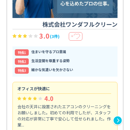
株式会社ワンダフルクリーン
3.0
(3件)
＋
住まいを守るプロ意識
特⻑1
生活空間を尊重する姿勢
特⻑2
細かな気遣いを欠かさない
特⻑3
オフィスが快適に
納
4.0
会社の天井に設置されたエアコンのクリーニングを
浴
お願いしました。初めての利用でしたが、スタッフ
終
の対応が非常に丁寧で安心して任せられました。作
き
業...
し...