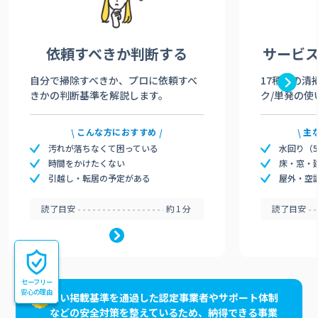
依頼すべきか
判断する
サービ
自分で掃除すべきか、プロに依頼すべ
17種類の清
きかの判断基準を解説します。
ク/単発の使
こんな方におすすめ
主
汚れが落ちなくて困っている
水回り（
時間をかけたくない
床・窓・
引越し・転居の予定がある
屋外・空
読了目安
約1分
読了目安
セーフリー
安心の理由
高い掲載基準を通過した認定事業者やサポート体制
などの安全対策を整えているため、納得できる事業