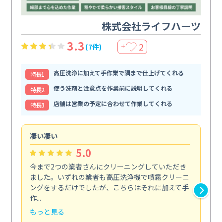
株式会社ライフハーツ
3.3
2
(7件)
＋
高圧洗浄に加えて手作業で隅まで仕上げてくれる
特⻑1
使う洗剤と注意点を作業前に説明してくれる
特⻑2
店舗は営業の予定に合わせて作業してくれる
特⻑3
凄い凄い
初
5.0
今まで2つの業者さんにクリーニングしていただき
ハ
ました。いずれの業者も高圧洗浄機で噴霧クリーニ
の
ングをするだけでしたが、こちらはそれに加えて手
し
作...
ラ...
もっと見る
も