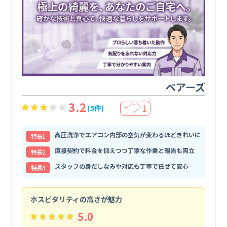
ベアーズ
3.2
1
(5件)
＋
高圧洗浄でエアコン内部の空気が変わるほどきれいに
特⻑1
直接契約で料金を抑えつつ丁寧な作業と報告も両立
特⻑2
スタッフの身だしなみや対応も丁寧で任せて安心
特⻑3
ホスピタリティの高さが魅力
法
5.0