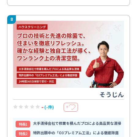
8
そうじん
-
(-件)
＋
大手清掃会社で修業を積んだプロによる高品質な清掃
特⻑1
特許出願中の「O3プレミアム工法」による徹底除菌
特⻑2