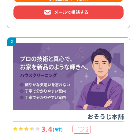
メールで相談する
2
おそうじ本舗
3.4
2
(9件)
＋