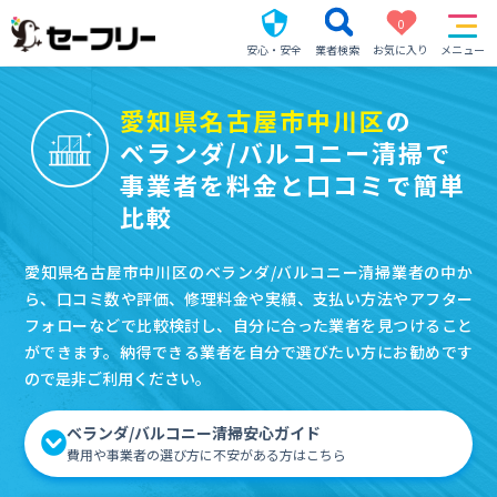
0
安心・安全
業者検索
お気に入り
メニュー
愛知県名古屋市中川区
の
ベランダ/バルコニー清掃で
事業者を料金と口コミで簡単
比較
愛知県名古屋市中川区のベランダ/バルコニー清掃業者の中か
ら、口コミ数や評価、修理料金や実績、支払い方法やアフター
フォローなどで比較検討し、自分に合った業者を見つけること
ができます。納得できる業者を自分で選びたい方にお勧めです
ので是非ご利用ください。
ベランダ/バルコニー清掃安心ガイド
費用や事業者の選び方に不安がある方はこちら