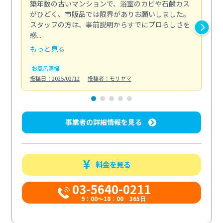
築年数の古いマンションで、浴室のカビや石鹸カス
会
がひどく、市販品では限界がありお願いしました。
し
スタッフの方は、事前説明からすでにプロらしさを
あ
感...
い...
もっと見る
も
お風呂清掃
ト
投稿日：2025/02/12
投稿者：モリヤマ
投稿日
事業者の詳細情報を見る
料金を見る
03-5640-0211
9：00～18：00 365日