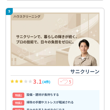
5
サニクリーン
3.1
5
(4件)
＋
設備・建材が長持ちする
特⻑1
掃除の手間やストレスが軽減される
特⻑2
日々のお手入れがラクになる