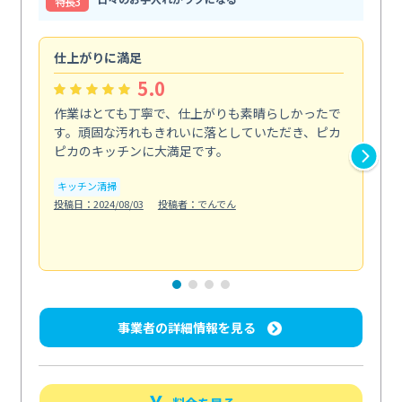
特⻑3
仕上がりに満足
親
5.0
作業はとても丁寧で、仕上がりも素晴らしかったで
ス
す。頑固な汚れもきれいに落としていただき、ピカ
説
ピカのキッチンに大満足です。
の
い...
キッチン清掃
も
投稿日：2024/08/03
投稿者：でんでん
エ
投稿日
事業者の詳細情報を見る