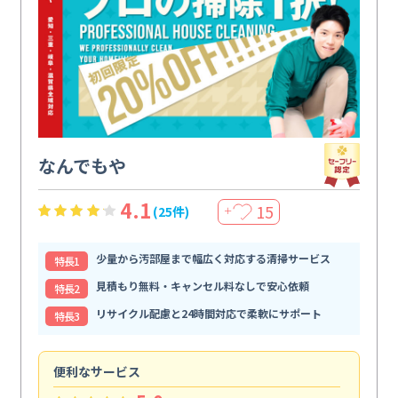
なんでもや
4.1
15
(25件)
＋
少量から汚部屋まで幅広く対応する清掃サービス
特⻑1
見積もり無料・キャンセル料なしで安心依頼
特⻑2
リサイクル配慮と24時間対応で柔軟にサポート
特⻑3
便利なサービス
頼