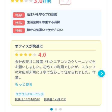
3.0
(3件)
＋
住まいを守るプロ意識
特⻑1
生活空間を尊重する姿勢
特⻑2
細かな気遣いを欠かさない
特⻑3
オフィスが快適に
納
4.0
会社の天井に設置されたエアコンのクリーニングを
浴
お願いしました。初めての利用でしたが、スタッフ
終
の対応が非常に丁寧で安心して任せられました。作
き
業...
し...
もっと見る
も
エアコンクリーニング
お
投稿日：2024/07/06
投稿者：石原です
投稿日