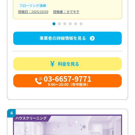
フローリング清掃
屋
投稿日：2025/10/30
投稿者：タマキチ
投稿日
事業者の詳細情報を見る
料金を見る
03-6657-9771
9:00～20:00（年中無休）
4