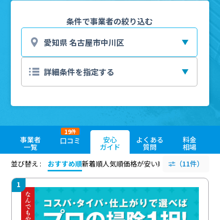
条件で事業者の絞り込む
19
件
事業者
安心
よくある
料金
口コミ
一覧
ガイド
質問
相場
並び替え :
おすすめ順
新着順
人気順
価格が安い順
評価が高い順
（11件）
評価
1