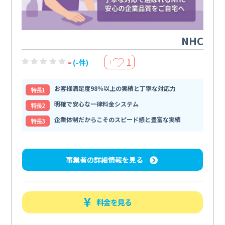
NHC
-
1
(-件)
＋
お客様満足度98％以上の実績と丁寧な対応力
特⻑1
明確で安心な一律料金システム
特⻑2
企業体制だからこそのスピード感と豊富な実績
特⻑3
事業者の詳細情報を見る
料金を見る