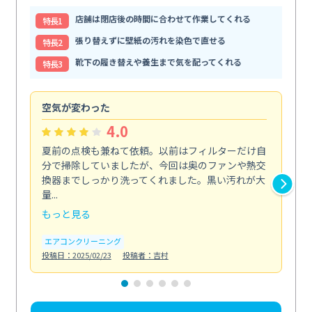
店舗は閉店後の時間に合わせて作業してくれる
特⻑1
張り替えずに壁紙の汚れを染色で直せる
特⻑2
靴下の履き替えや養生まで気を配ってくれる
特⻑3
空気が変わった
浴
4.0
夏前の点検も兼ねて依頼。以前はフィルターだけ自
掃
分で掃除していましたが、今回は奥のファンや熱交
た
換器までしっかり洗ってくれました。黒い汚れが大
キ
量...
安...
もっと見る
も
エアコンクリーニング
お
投稿日：2025/02/23
投稿者：吉村
投稿日