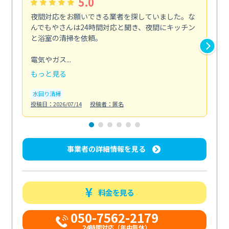
5.0
夜間対応をお願いできる業者を探していました。な
ペ
んでもやさんは24時間対応と聞き、夜間にキッチン
感
と浴室の清掃を依頼。
簡
ど...
電気やガス...
も
もっと見る
エ
投稿日
水回り清掃
投稿日：2026/07/14
投稿者：匿名
事業者の詳細情報を見る
料金を見る
050-7562-2179
24時間対応（年中無休）