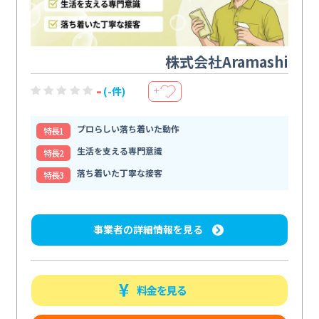
株式会社Aramashi
-
(-件)
＋
プロらしい落ち着いた動作
特⻑1
生活を支える専門意識
特⻑2
落ち着いた丁寧な接客
特⻑3
事業者の詳細情報を見る
料金を見る