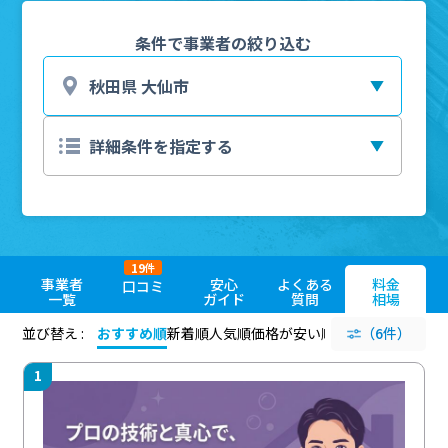
条件で事業者の絞り込む
19
件
事業者
安心
よくある
料金
口コミ
一覧
ガイド
質問
相場
並び替え :
おすすめ順
新着順
人気順
価格が安い順
評価が高い順
（6件）
評価
1