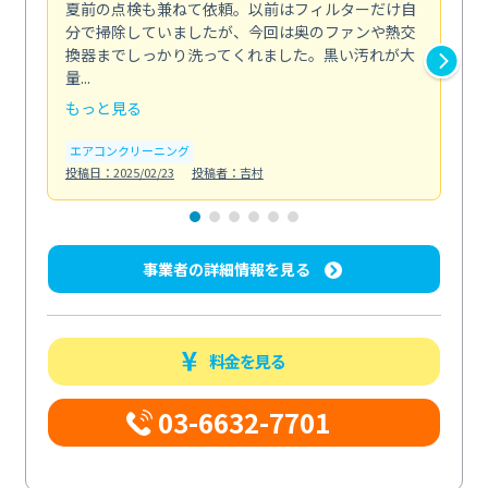
夏前の点検も兼ねて依頼。以前はフィルターだけ自
掃
分で掃除していましたが、今回は奥のファンや熱交
た
換器までしっかり洗ってくれました。黒い汚れが大
キ
量...
安...
もっと見る
も
エアコンクリーニング
お
投稿日：2025/02/23
投稿者：吉村
投稿日
事業者の詳細情報を見る
料金を見る
03-6632-7701