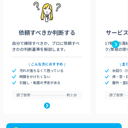
依頼すべきか
判断する
サービ
自分で掃除すべきか、プロに依頼すべ
17種類の清
きかの判断基準を解説します。
ク/単発の使
こんな方におすすめ
主
汚れが落ちなくて困っている
水回り（
時間をかけたくない
床・窓・
引越し・転居の予定がある
屋外・空
読了目安
約1分
読了目安