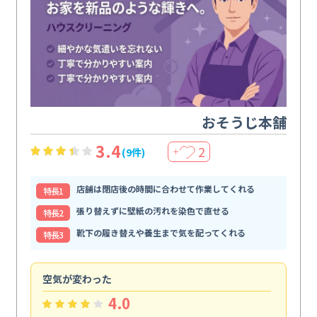
おそうじ本舗
3.4
2
(9件)
＋
店舗は閉店後の時間に合わせて作業してくれる
特⻑1
張り替えずに壁紙の汚れを染色で直せる
特⻑2
靴下の履き替えや養生まで気を配ってくれる
特⻑3
空気が変わった
浴
4.0