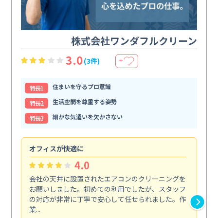
株式会社ワンダフルクリーン
3.0
(3件)
＋
住まいを守るプロ意識
特⻑1
生活空間を尊重する姿勢
特⻑2
細かな気遣いを欠かさない
特⻑3
オフィスが快適に
納
4.0
会社の天井に設置されたエアコンのクリーニングを
浴
お願いしました。初めての利用でしたが、スタッフ
終
の対応が非常に丁寧で安心して任せられました。作
き
業...
し...