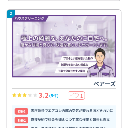
2
ベアーズ
3.2
1
(5件)
＋
高圧洗浄でエアコン内部の空気が変わるほどきれいに
特⻑1
直接契約で料金を抑えつつ丁寧な作業と報告も両立
特⻑2