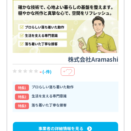
株式会社Aramashi
-
(-件)
＋
プロらしい落ち着いた動作
特⻑1
生活を支える専門意識
特⻑2
落ち着いた丁寧な接客
特⻑3
事業者の詳細情報を見る