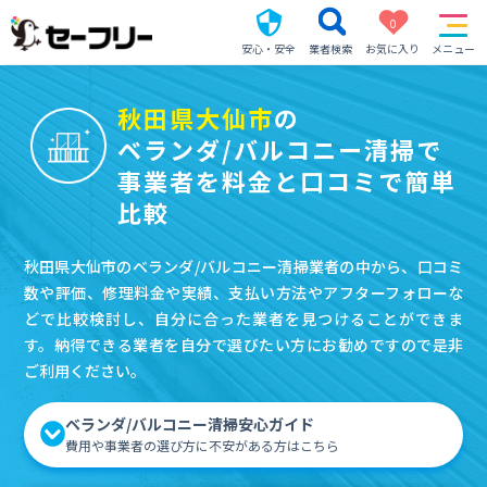
0
安心・安全
業者検索
お気に入り
メニュー
秋田県大仙市
の
ベランダ/バルコニー清掃で
事業者を料金と口コミで簡単
比較
秋田県大仙市のベランダ/バルコニー清掃業者の中から、口コミ
数や評価、修理料金や実績、支払い方法やアフターフォローな
どで比較検討し、自分に合った業者を見つけることができま
す。納得できる業者を自分で選びたい方にお勧めですので是非
ご利用ください。
ベランダ/バルコニー清掃安心ガイド
費用や事業者の選び方に不安がある方はこちら