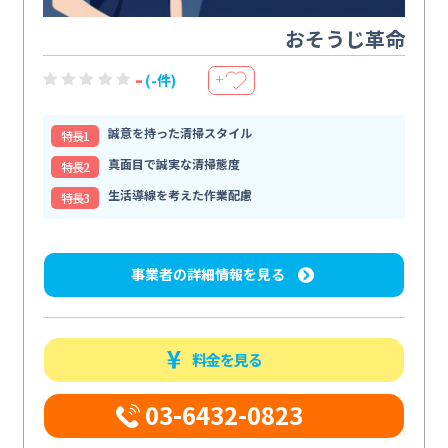
おそうじ革命
-
(-件)
＋
誠意を持った清掃スタイル
特⻑1
真面目で誠実な清掃態度
特⻑2
生活導線を考えた作業配慮
特⻑3
事業者の詳細情報を見る
料金を見る
03-6432-0823