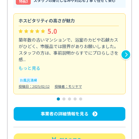
スタッフの身だしなみや対応も丁寧で任せて安心
特⻑3
ホスピタリティの高さが魅力
法
5.0
築年数の古いマンションで、浴室のカビや石鹸カス
会
がひどく、市販品では限界がありお願いしました。
し
スタッフの方は、事前説明からすでにプロらしさを
あ
感...
い...
もっと見る
も
お風呂清掃
ト
投稿日：2025/02/12
投稿者：モリヤマ
投稿日
事業者の詳細情報を見る