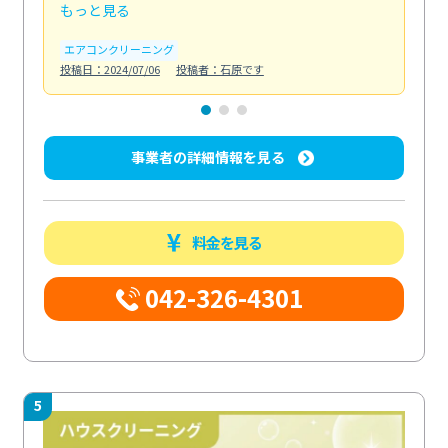
もっと見る
も
エアコンクリーニング
お
投稿日：2024/07/06
投稿者：石原です
投稿日
事業者の詳細情報を見る
料金を見る
042-326-4301
5