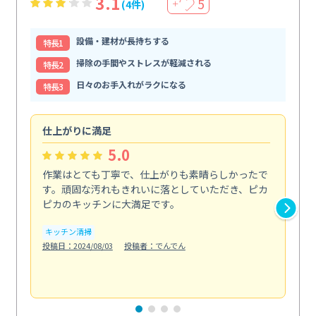
3.1
5
(4件)
＋
設備・建材が長持ちする
特⻑1
掃除の手間やストレスが軽減される
特⻑2
日々のお手入れがラクになる
特⻑3
仕上がりに満足
親
5.0
作業はとても丁寧で、仕上がりも素晴らしかったで
ス
す。頑固な汚れもきれいに落としていただき、ピカ
説
ピカのキッチンに大満足です。
の
い...
キッチン清掃
も
投稿日：2024/08/03
投稿者：でんでん
エ
投稿日