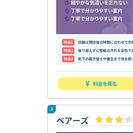
特⻑1
店舗は閉店後の時間に合わせて作
特⻑2
張り替えずに壁紙の汚れを染色で
特⻑3
靴下の履き替えや養生まで気を配
料金を見る
2
ベアーズ