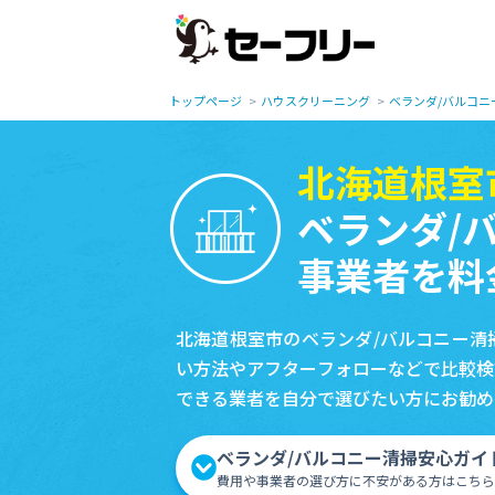
トップページ
ハウスクリーニング
ベランダ/バルコニ
北海道根室
ベランダ/
事業者を料
北海道根室市のベランダ/バルコニー清
い方法やアフターフォローなどで比較検
できる業者を自分で選びたい方にお勧め
ベランダ/バルコニー清掃安心ガイ
費用や事業者の選び方に不安がある方はこちら