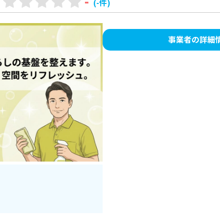
-
(-件)
事業者の詳細