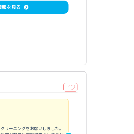
情報を見る
＋
納得のサービス
5.0
のクリーニングをお願いしました。
浴室の清掃を依頼しました。ス