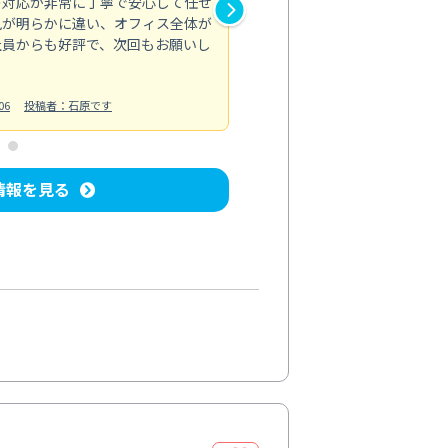
の対応が非常に丁寧で安心して任せ
もスムーズに進行。頑固な汚れ
風が明らかに違い、オフィス全体が
生まれ変わりました。料金も納
社員からも好評で、次回もお願いし
ています。
お風呂清掃
投稿日：2024/06/18
投
06
投稿者：石原です
情報を見る