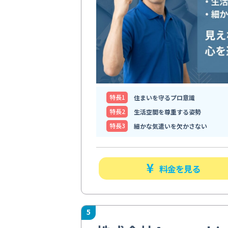
特⻑1
住まいを守るプロ意識
特⻑2
生活空間を尊重する姿勢
特⻑3
細かな気遣いを欠かさない
料金を見る
5