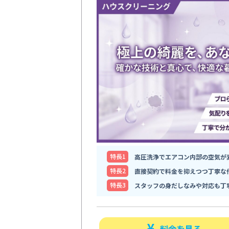
特⻑1
高圧洗浄でエアコン内部の空気が
特⻑2
直接契約で料金を抑えつつ丁寧な
特⻑3
スタッフの身だしなみや対応も丁
料金を見る