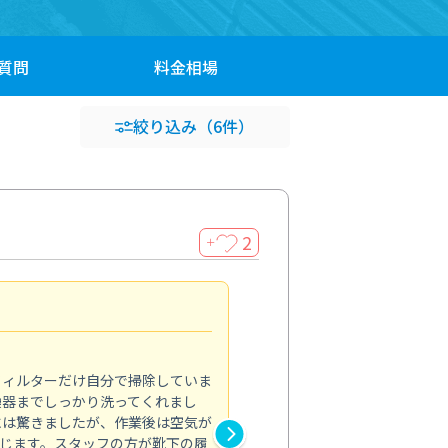
質問
料金
相場
絞り込み
（6件）
2
＋
浴室が明るく
5.0
フィルターだけ自分で掃除していま
掃除しても取れなかったカビや
換器までしっかり洗ってくれまし
がプロ。浴室が明るく感じるほ
には驚きましたが、作業後は空気が
の説明も丁寧で安心できました
じます。スタッフの方が靴下の履
と気分も全然違います。