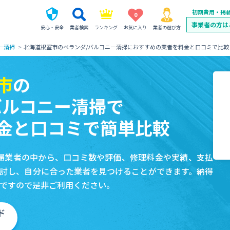
初期費用・掲
0
事業者の方は
安心・安全
業者検索
ランキング
お気に入り
業者の選び方
ー清掃
北海道根室市のベランダ/バルコニー清掃におすすめの業者を料金と口コミで比較
市
の
バルコニー清掃で
金と口コミで簡単比較
掃業者の中から、口コミ数や評価、修理料金や実績、支払
討し、自分に合った業者を見つけることができます。納得
ですので是非ご利用ください。
ド