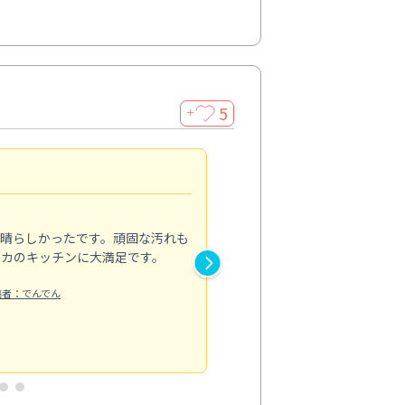
5
＋
親切で丁寧な作業
5.0
素晴らしかったです。頑固な汚れも
スタッフの方は非常に親切で、
ピカのキッチンに大満足です。
き安心感がありました。エアコ
り快適に感じています。丁寧な
稿者：でんでん
エアコンクリーニング
投稿日：2024/