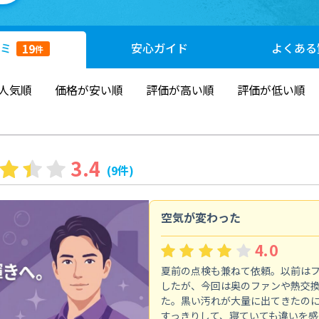
ミ
安心
ガイド
よくある
19
件
人気順
価格が安い順
評価が高い順
評価が低い順
3.4
(9件)
空気が変わった
4.0
夏前の点検も兼ねて依頼。以前は
したが、今回は奥のファンや熱交
た。黒い汚れが大量に出てきたの
すっきりして、寝ていても違いを感