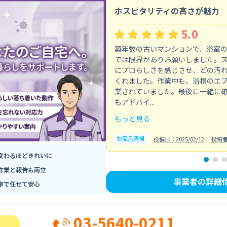
ホスピタリティの高さが魅力
5.0
築年数の古いマンションで、浴室
では限界がありお願いしました。
にプロらしさを感じさせ、どの汚
くれました。作業中も、浴槽のエ
業されていました。最後に一緒に
もアドバイ...
もっと見る
お風呂清掃
投稿日：2025/02/12
投稿
変わるほどきれいに
作業と報告も両立
事業者の詳細
寧で任せて安心
03-5640-0211