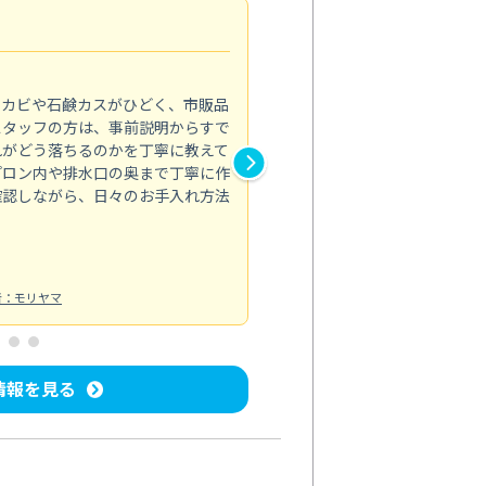
法人利用
5.0
のカビや石鹸カスがひどく、市販品
会社のトイレと洗面台清掃をス
スタッフの方は、事前説明からすで
てはオフィス対応が雑なところ
れがどう落ちるのかを丁寧に教えて
なみから言葉遣い、作業マナー
プロン内や排水口の奥まで丁寧に作
心して任せられました。
確認しながら、日々のお手入れ方法
トイレ清掃
投稿日：2024/09/09
投
者：モリヤマ
情報を見る