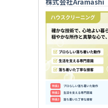
株式会社Aramashi
特⻑1
プロらしい落ち着いた動作
特⻑2
生活を支える専門意識
特⻑3
落ち着いた丁寧な接客