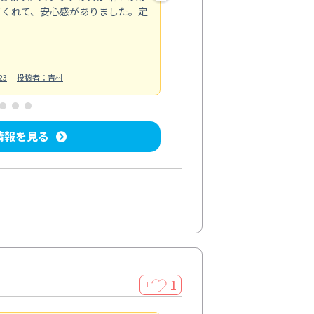
てくれて、安心感がありました。定
お風呂清掃
投稿日：2025/02/12
投
23
投稿者：吉村
情報を見る
1
＋