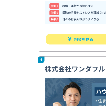
特⻑1
設備・建材が長持ちする
特⻑2
掃除の手間やストレスが軽減され
特⻑3
日々のお手入れがラクになる
料金を見る
4
株式会社ワンダフル