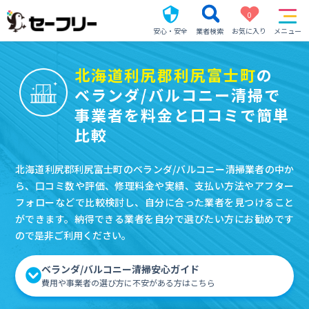
0
安心・安全
業者検索
お気に入り
メニュー
北海道利尻郡利尻富士町
の
ベランダ/バルコニー清掃で
事業者を料金と口コミで簡単
比較
北海道利尻郡利尻富士町のベランダ/バルコニー清掃業者の中か
ら、口コミ数や評価、修理料金や実績、支払い方法やアフター
フォローなどで比較検討し、自分に合った業者を見つけること
ができます。納得できる業者を自分で選びたい方にお勧めです
ので是非ご利用ください。
ベランダ/バルコニー清掃安心ガイド
費用や事業者の選び方に不安がある方はこちら