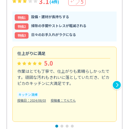
3.1
5
(4件)
＋
設備・建材が長持ちする
特⻑1
掃除の手間やストレスが軽減される
特⻑2
日々のお手入れがラクになる
特⻑3
仕上がりに満足
親
5.0
作業はとても丁寧で、仕上がりも素晴らしかったで
ス
す。頑固な汚れもきれいに落としていただき、ピカ
説
ピカのキッチンに大満足です。
の
い...
キッチン清掃
も
投稿日：2024/08/03
投稿者：でんでん
エ
投稿日