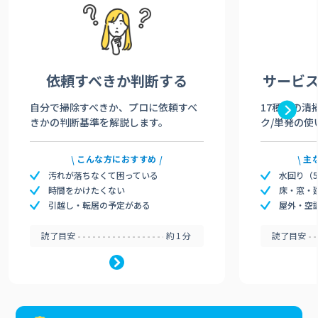
依頼すべきか
判断する
サービ
自分で掃除すべきか、プロに依頼すべ
17種類の清
きかの判断基準を解説します。
ク/単発の使
こんな方におすすめ
主
汚れが落ちなくて困っている
水回り（
時間をかけたくない
床・窓・
引越し・転居の予定がある
屋外・空
読了目安
約1分
読了目安