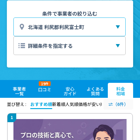
条件で事業者の絞り込む
19
件
事業者
安心
よくある
料金
口コミ
一覧
ガイド
質問
相場
並び替え :
おすすめ順
新着順
人気順
価格が安い順
評価が高い順
（6件）
評価
1