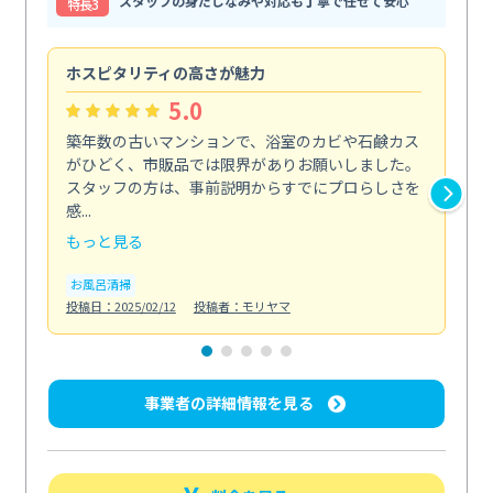
スタッフの身だしなみや対応も丁寧で任せて安心
特⻑3
ホスピタリティの高さが魅力
法
5.0
築年数の古いマンションで、浴室のカビや石鹸カス
会
がひどく、市販品では限界がありお願いしました。
し
スタッフの方は、事前説明からすでにプロらしさを
あ
感...
い...
もっと見る
も
お風呂清掃
ト
投稿日：2025/02/12
投稿者：モリヤマ
投稿日
事業者の詳細情報を見る