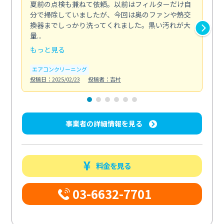
夏前の点検も兼ねて依頼。以前はフィルターだけ自
掃
分で掃除していましたが、今回は奥のファンや熱交
た
換器までしっかり洗ってくれました。黒い汚れが大
キ
量...
安...
もっと見る
も
エアコンクリーニング
お
投稿日：2025/02/23
投稿者：吉村
投稿日
事業者の詳細情報を見る
料金を見る
03-6632-7701