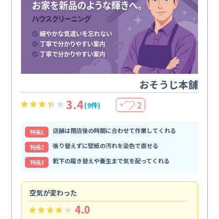
おそうじ本舗
3.4
2
(9件)
＋
店舗は閉店後の時間に合わせて作業してくれる
特⻑1
張り替えずに壁紙の汚れを染色で直せる
特⻑2
靴下の履き替えや養生まで気を配ってくれる
特⻑3
空気が変わった
浴
4.0