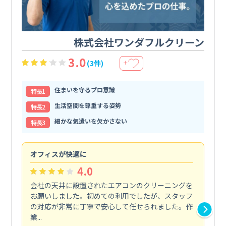
株式会社ワンダフルクリーン
3.0
(3件)
＋
住まいを守るプロ意識
特⻑1
生活空間を尊重する姿勢
特⻑2
細かな気遣いを欠かさない
特⻑3
オフィスが快適に
納
4.0
会社の天井に設置されたエアコンのクリーニングを
浴
お願いしました。初めての利用でしたが、スタッフ
終
の対応が非常に丁寧で安心して任せられました。作
き
業...
し...