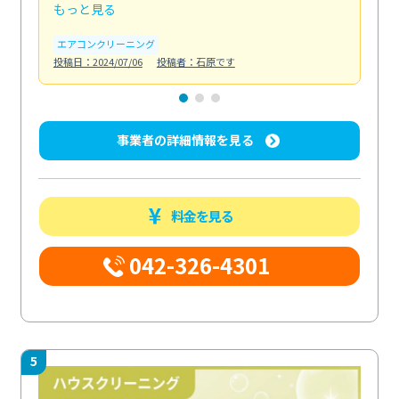
もっと見る
も
エアコンクリーニング
お
投稿日：2024/07/06
投稿者：石原です
投稿日
事業者の詳細情報を見る
料金を見る
042-326-4301
5