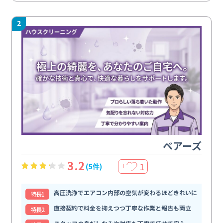
2
ベアーズ
3.2
1
(5件)
＋
高圧洗浄でエアコン内部の空気が変わるほどきれいに
特⻑1
直接契約で料金を抑えつつ丁寧な作業と報告も両立
特⻑2