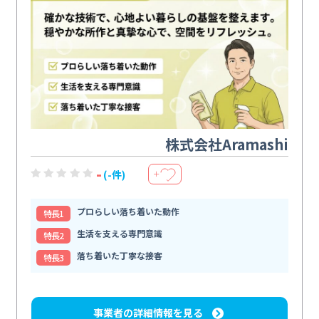
株式会社Aramashi
-
(-件)
＋
プロらしい落ち着いた動作
特⻑1
生活を支える専門意識
特⻑2
落ち着いた丁寧な接客
特⻑3
事業者の詳細情報を見る