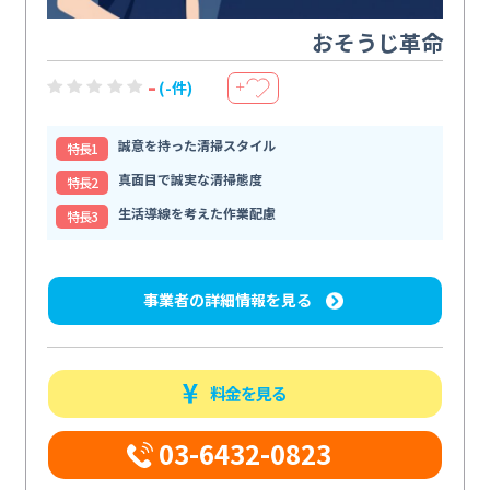
おそうじ革命
-
(-件)
＋
誠意を持った清掃スタイル
特⻑1
真面目で誠実な清掃態度
特⻑2
生活導線を考えた作業配慮
特⻑3
事業者の詳細情報を見る
料金を見る
03-6432-0823