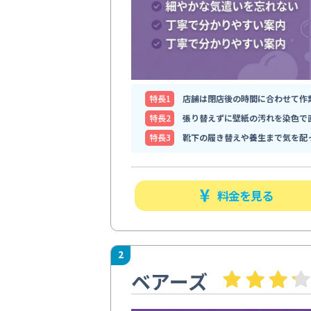
特⻑1
店舗は閉店後の時間に合わせて作
特⻑2
張り替えずに壁紙の汚れを染色で
特⻑3
靴下の履き替えや養生まで気を配
料金を見る
2
ベアーズ