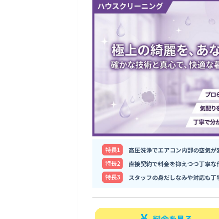
特⻑1
高圧洗浄でエアコン内部の空気が
特⻑2
直接契約で料金を抑えつつ丁寧な
特⻑3
スタッフの身だしなみや対応も丁
料金を見る