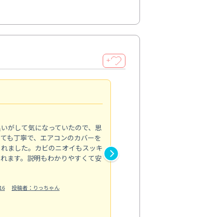
＋
頼れるプロの技術
4.0
臭いがして気になっていたので、思
毎日使う場所だからこそ、プロ
とても丁寧で、エアコンのカバーを
した。浴室の床や壁の黒ずみ、
くれました。カビのニオイもスッキ
では落としきれなかった汚れが
られます。説明もわかりやすくて安
分までピカピカで、見た目も清
洗剤の飛び散りがないようにき
明も丁寧だ...
16
投稿者：りっちゃん
もっと見る
水回り清掃
投稿日：2024/10/05
投