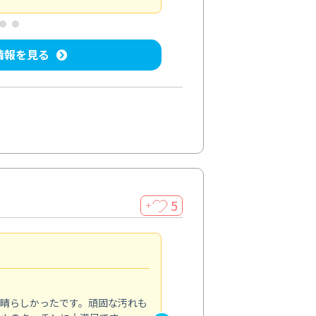
情報を見る
5
＋
親切で丁寧な作業
5.0
素晴らしかったです。頑固な汚れも
スタッフの方は非常に親切で、