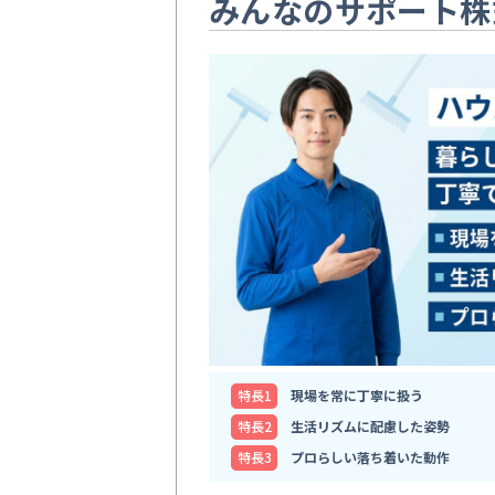
みんなのサポート株
特⻑1
現場を常に丁寧に扱う
特⻑2
生活リズムに配慮した姿勢
特⻑3
プロらしい落ち着いた動作