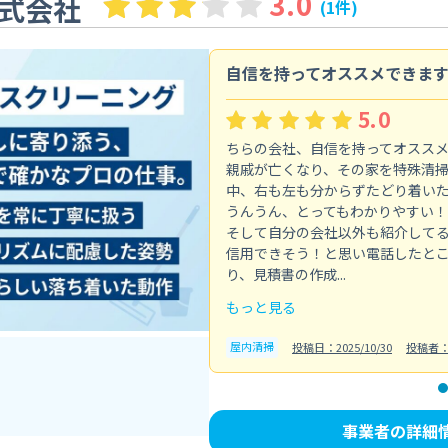
3.0
式会社
(1件)
自信を持ってオススメできま
5.0
ちらの会社、自信を持ってオスス
親戚が亡くなり、その家を特殊清
中、右も左も分からずたどり着い
うんうん、とってもわかりやすい！
そして自分の会社以外も紹介して
信用できそう！と思い電話したと
り、見積書の作成...
もっと見る
屋内清掃
投稿日：2025/10/30
投稿者
事業者の詳細