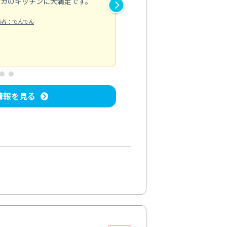
ピカのキッチンに大満足です。
き安心感がありました。エアコ
り快適に感じています。丁寧な
稿者：でんでん
エアコンクリーニング
投稿日：2024/
情報を見る