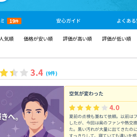
ミ
安心
ガイド
よくある
19
件
人気順
価格が安い順
評価が高い順
評価が低い順
3.4
(9件)
空気が変わった
4.0
夏前の点検も兼ねて依頼。以前は
したが、今回は奥のファンや熱交
た。黒い汚れが大量に出てきたの
すっきりして、寝ていても違いを感