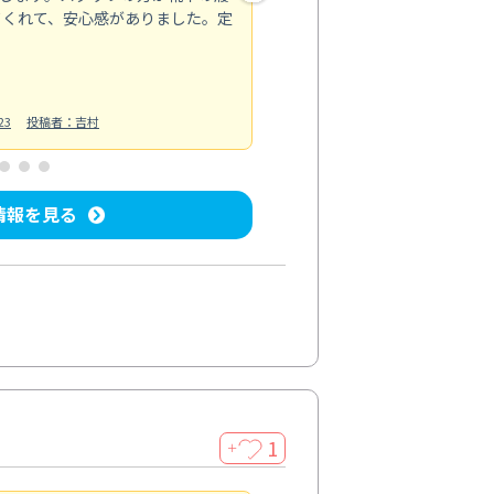
てくれて、安心感がありました。定
お風呂清掃
投稿日：2025/02/12
投
23
投稿者：吉村
情報を見る
1
＋