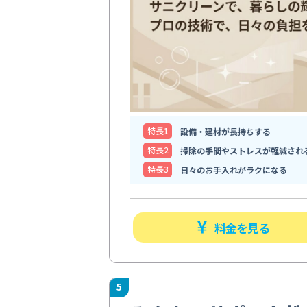
特⻑1
設備・建材が長持ちする
特⻑2
掃除の手間やストレスが軽減され
特⻑3
日々のお手入れがラクになる
料金を見る
5