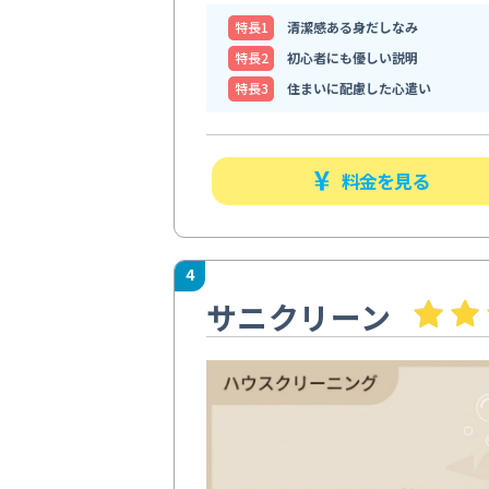
特⻑1
清潔感ある身だしなみ
特⻑2
初心者にも優しい説明
特⻑3
住まいに配慮した心遣い
料金を見る
4
サニクリーン