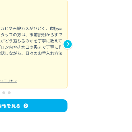
法人利用
5.0
のカビや石鹸カスがひどく、市販品
会社のトイレと洗面台清掃をス
スタッフの方は、事前説明からすで
てはオフィス対応が雑なところ
れがどう落ちるのかを丁寧に教えて
なみから言葉遣い、作業マナー
プロン内や排水口の奥まで丁寧に作
心して任せられました。
確認しながら、日々のお手入れ方法
トイレ清掃
投稿日：2024/09/09
投
者：モリヤマ
情報を見る