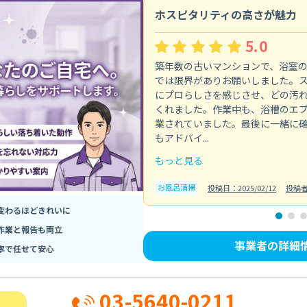
ホスピタリティの高さが魅力
5.0
築年数の古いマンションで、浴室
では限界がありお願いしました。
にプロらしさを感じさせ、どの汚
くれました。作業中も、浴槽のエ
業されていました。最後に一緒に
もアドバイ...
もっと見る
お風呂清掃
投稿日：2025/02/12
投稿
変わるほどきれいに
作業と報告も両立
事業者の詳細
寧で任せて安心
03-5640-0211