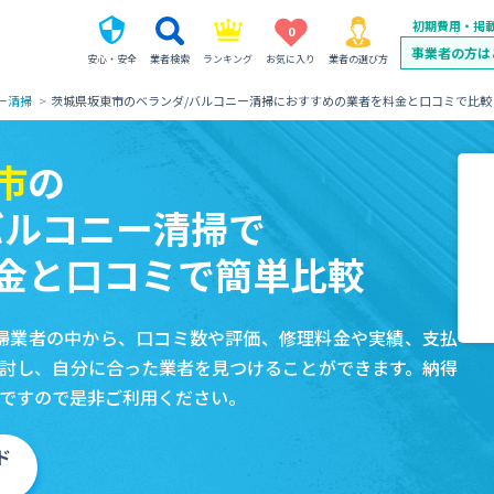
初期費用・掲
0
事業者の方は
安心・安全
業者検索
ランキング
お気に入り
業者の選び方
ー清掃
茨城県坂東市のベランダ/バルコニー清掃におすすめの業者を料金と口コミで比較
市
の
バルコニー清掃で
金と口コミで簡単比較
掃業者の中から、口コミ数や評価、修理料金や実績、支払
討し、自分に合った業者を見つけることができます。納得
ですので是非ご利用ください。
ド