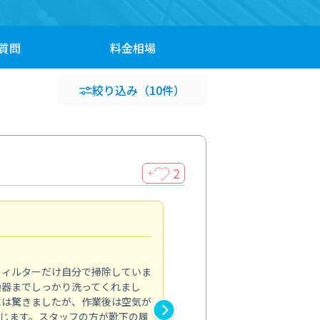
質問
料金
相場
絞り込み
（10件）
2
＋
浴室が明るく
5.0
フィルターだけ自分で掃除していま
掃除しても取れなかったカビや
換器までしっかり洗ってくれまし
がプロ。浴室が明るく感じるほ
には驚きましたが、作業後は空気が
の説明も丁寧で安心できました
じます。スタッフの方が靴下の履
と気分も全然違います。