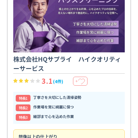
株式会社HQサプライ ハイクオリティ
ーサービス
3.1
(4件)
＋
丁寧さを大切にした清掃姿勢
特⻑1
作業場を常に綺麗に保つ
特⻑2
細部まで心を込めた作業
特⻑3
想像以上の仕上がり
ス