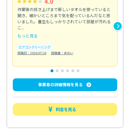
4.0
作業後の拭き上げまで新しいタオルを使っていると
ベ
聞き、細かいところまで気を配っているんだなと思
単
いました。養生もしっかりされていて部屋が汚れる
が
こ...
回...
もっと見る
も
エアコンクリーニング
ベラ
投稿日：2026/07/16
投稿者：あおい
投稿日
事業者の詳細情報を見る
料金を見る