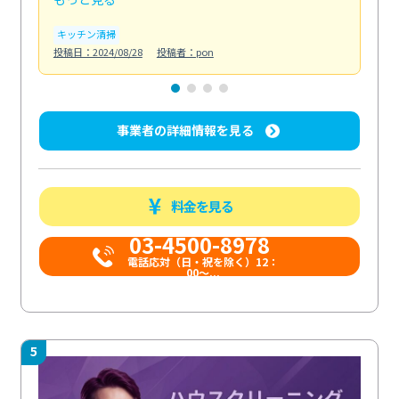
キッチン清掃
ト
投稿日：2024/08/28
投稿者：pon
投稿日
事業者の詳細情報を見る
料金を見る
03-4500-8978
電話応対（日・祝を除く）12：
00～...
5