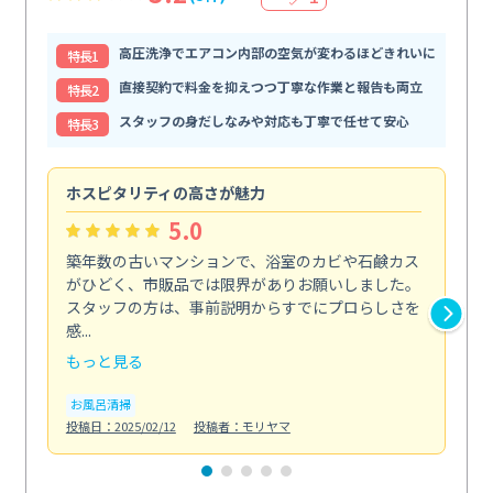
高圧洗浄でエアコン内部の空気が変わるほどきれいに
特⻑1
直接契約で料金を抑えつつ丁寧な作業と報告も両立
特⻑2
スタッフの身だしなみや対応も丁寧で任せて安心
特⻑3
ホスピタリティの高さが魅力
法
5.0
築年数の古いマンションで、浴室のカビや石鹸カス
会
がひどく、市販品では限界がありお願いしました。
し
スタッフの方は、事前説明からすでにプロらしさを
あ
感...
い...
もっと見る
も
お風呂清掃
ト
投稿日：2025/02/12
投稿者：モリヤマ
投稿日