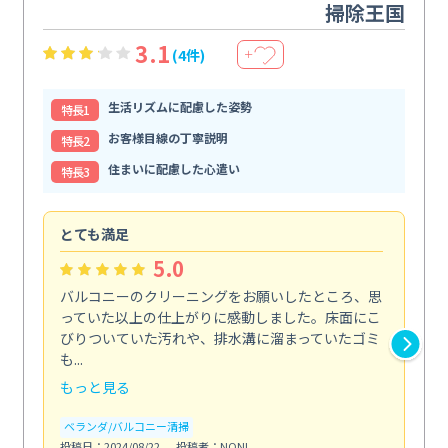
掃除王国
3.1
(4件)
＋
生活リズムに配慮した姿勢
特⻑1
お客様目線の丁寧説明
特⻑2
住まいに配慮した心遣い
特⻑3
とても満足
安
5.0
バルコニーのクリーニングをお願いしたところ、思
2
っていた以上の仕上がりに感動しました。床面にこ
す
びりついていた汚れや、排水溝に溜まっていたゴミ
す
も...
ので.
もっと見る
も
ベランダ/バルコニー清掃
エ
投稿日：2024/08/22
投稿者：NONI
投稿日