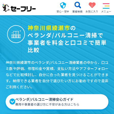
0
安心・安全
業者検索
お気に入り
メニュー
神奈川県綾瀬市
の
ベランダ/バルコニー清掃で
事業者を料金と口コミで簡単
比較
神奈川県綾瀬市のベランダ/バルコニー清掃業者の中から、口コ
ミ数や評価、修理料金や実績、支払い方法やアフターフォロー
などで比較検討し、自分に合った業者を見つけることができま
す。納得できる業者を自分で選びたい方にお勧めですので是非
ご利用ください。
ベランダ/バルコニー清掃安心ガイド
費用や事業者の選び方に不安がある方はこちら