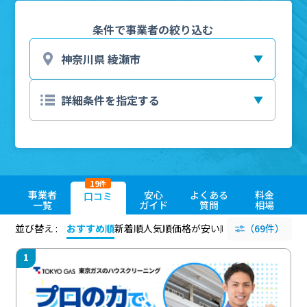
条件で事業者の絞り込む
19
件
事業者
安心
よくある
料金
口コミ
一覧
ガイド
質問
相場
並び替え :
おすすめ順
新着順
人気順
価格が安い順
評価が高い順
（69件）
評価
1