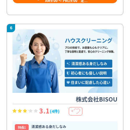
AM9:00 ～ PM19:00 定...
6
株式会社BISOU
3.1
(4件)
＋
清潔感ある身だしなみ
特⻑1