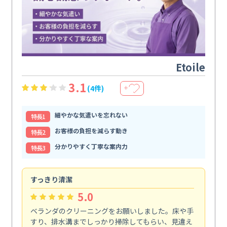
Etoile
3.1
(4件)
＋
細やかな気遣いを忘れない
特⻑1
お客様の負担を減らす動き
特⻑2
分かりやすく丁寧な案内力
特⻑3
すっきり清潔
キ
5.0
ベランダのクリーニングをお願いしました。床や手
コ
すり、排水溝までしっかり掃除してもらい、見違え
れ