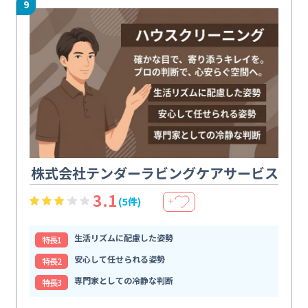
9
株式会社テンダーラビングケアサービス
3.1
(5件)
＋
生活リズムに配慮した姿勢
特⻑1
安心して任せられる姿勢
特⻑2
専門家としての冷静な判断
特⻑3