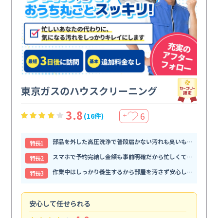
東京ガスのハウスクリーニング
3.8
6
(16件)
＋
部品を外した高圧洗浄で普段届かない汚れも臭いもすっきり解消
特⻑1
スマホで予約完結し金額も事前明確だから忙しくても頼みやすい
特⻑2
作業中はしっかり養生するから部屋を汚さず安心して任せられる
特⻑3
安心して任せられる
見