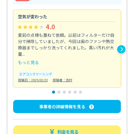
空気が変わった
浴
4.0
夏前の点検も兼ねて依頼。以前はフィルターだけ自
掃
分で掃除していましたが、今回は奥のファンや熱交
た
換器までしっかり洗ってくれました。黒い汚れが大
キ
量...
安...
もっと見る
も
エアコンクリーニング
お
投稿日：2025/02/23
投稿者：吉村
投稿日
事業者の詳細情報を見る
料金を見る