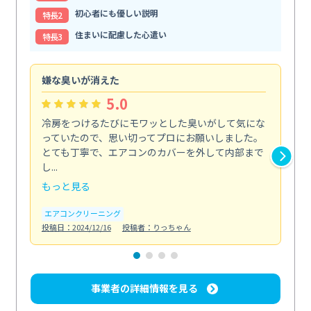
初心者にも優しい説明
特⻑2
住まいに配慮した心遣い
特⻑3
嫌な臭いが消えた
頼
5.0
冷房をつけるたびにモワッとした臭いがして気にな
毎
っていたので、思い切ってプロにお願いしました。
し
とても丁寧で、エアコンのカバーを外して内部まで
口
し...
な...
もっと見る
も
エアコンクリーニング
水
投稿日：2024/12/16
投稿者：りっちゃん
投稿日
事業者の詳細情報を見る