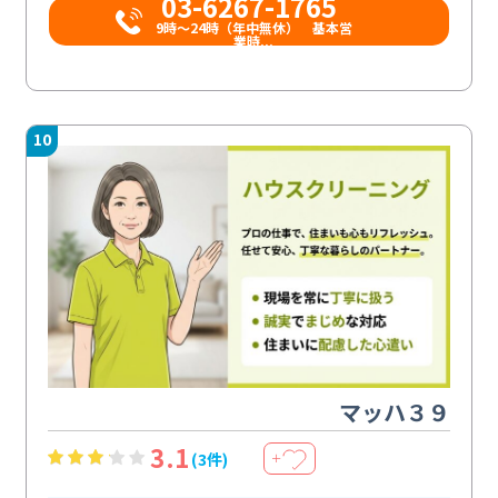
03-6267-1765
9時〜24時（年中無休） 基本営
業時...
10
マッハ３９
3.1
(3件)
＋