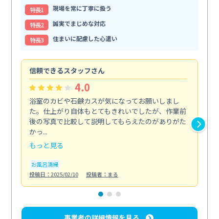
現場を常に丁寧に扱う
特⻑1
誠実でまじめな対応
特⻑2
住まいに配慮した心遣い
特⻑3
信頼できるスタッフさん
キ
4.0
浴室のカビや石鹸カスが気になってお願いしまし
料
た。仕上がり自体もとてもきれいでしたが、作業前
取
後の写真で比較して説明してもらえたのがありがた
こ
かっ...
っ...
もっと見る
も
お風呂清掃
キ
投稿日：2025/02/10
投稿者：まる
投稿日
事業者の詳細情報を見る