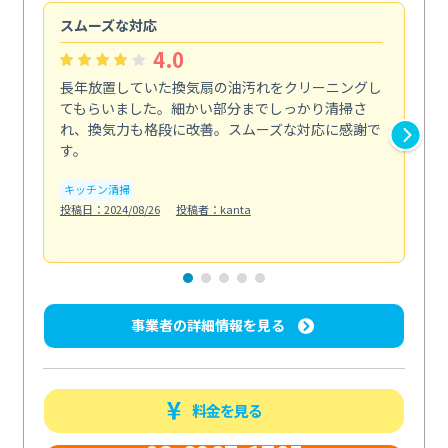
スムーズな対応
汚
4.0
長年放置していた換気扇の油汚れをクリーニングし
バ
てもらいました。細かい部分までしっかり清掃さ
な
れ、換気力も格段に改善。スムーズな対応に感謝で
ら
す。
そ...
も
キッチン清掃
投稿日：2024/08/26
投稿者：kanta
ベラ
投稿日
事業者の詳細情報を見る
料金を見る