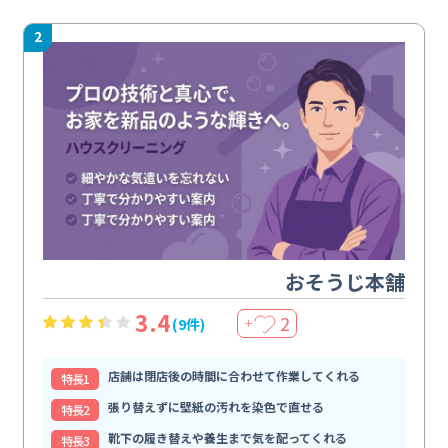
2
おそうじ本舗
3.4
2
(9件)
＋
店舗は閉店後の時間に合わせて作業してくれる
特⻑1
張り替えずに壁紙の汚れを染色で直せる
特⻑2
靴下の履き替えや養生まで気を配ってくれる
特⻑3