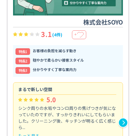
株式会社SOYO
3.1
(4件)
＋
お客様の負担を減らす動き
特⻑1
穏やかで柔らかい接客スタイル
特⻑2
分かりやすく丁寧な案内力
特⻑3
まるで新しい空間
清
5.0
シンク周りの水垢やコンロ周りの焦げつきが気にな
ト
っていたのですが、すっかりきれいにしてもらいま
依
した。クリーニング後、キッチンが明るく広く感じ
ッ
ら...
か...
もっと見る
も