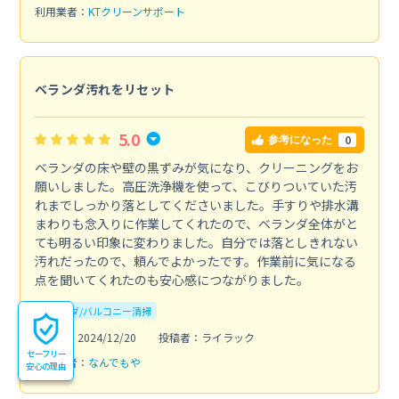
利用業者：
KTクリーンサポート
ベランダ汚れをリセット
5.0
0
参考になった
ベランダの床や壁の黒ずみが気になり、クリーニングをお
願いしました。高圧洗浄機を使って、こびりついていた汚
れまでしっかり落としてくださいました。手すりや排水溝
まわりも念入りに作業してくれたので、ベランダ全体がと
ても明るい印象に変わりました。自分では落としきれない
汚れだったので、頼んでよかったです。作業前に気になる
点を聞いてくれたのも安心感につながりました。
ベランダ/バルコニー清掃
投稿日：2024/12/20
投稿者：ライラック
セーフリー
利用業者：
なんでもや
安心の理由