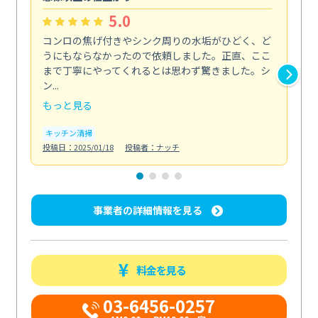
5.0
コンロの焦げ付きやシンク周りの水垢がひどく、ど
油
うにもならなかったので依頼しました。正直、ここ
し
まで丁寧にやってくれるとは思わず驚きました。シ
浄
ン...
2...
もっと見る
も
キッチン清掃
キ
投稿日：2025/01/18
投稿者：ナッチ
投稿日
事業者の詳細情報を見る
料金を見る
03-6456-0257