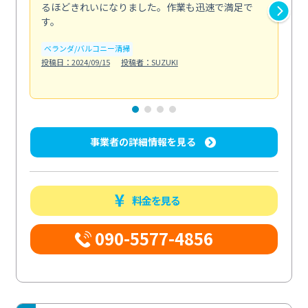
るほどきれいになりました。作業も迅速で満足で
く
す。
欲を.
も
ベランダ/バルコニー清掃
投稿日：2024/09/15
投稿者：SUZUKI
キ
投稿日
事業者の詳細情報を見る
料金を見る
090-5577-4856