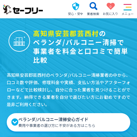
0
安心・安全
業者検索
お気に入り
メニュー
高知県安芸郡芸西村
の
ベランダ/バルコニー清掃で
事業者を料金と口コミで簡単
比較
高知県安芸郡芸西村のベランダ/バルコニー清掃業者の中から、
口コミ数や評価、修理料金や実績、支払い方法やアフターフォ
ローなどで比較検討し、自分に合った業者を見つけることがで
きます。納得できる業者を自分で選びたい方にお勧めですので
是非ご利用ください。
ベランダ/バルコニー清掃安心ガイド
費用や事業者の選び方に不安がある方はこちら