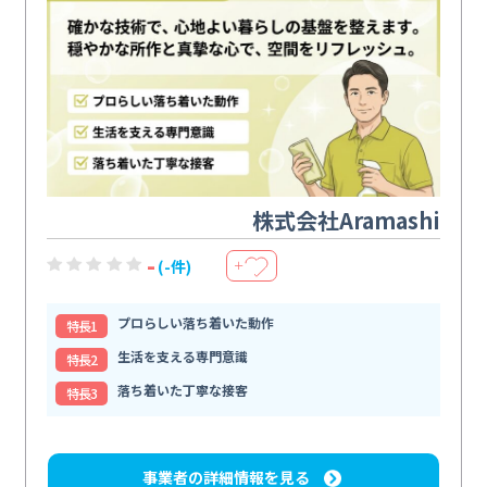
株式会社Aramashi
-
(-件)
＋
プロらしい落ち着いた動作
特⻑1
生活を支える専門意識
特⻑2
落ち着いた丁寧な接客
特⻑3
事業者の詳細情報を見る