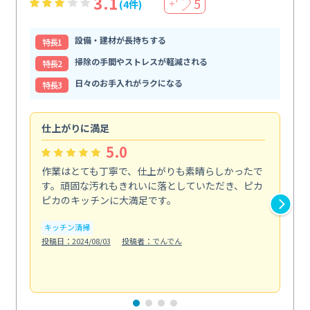
3.1
5
(4件)
＋
設備・建材が長持ちする
特⻑1
掃除の手間やストレスが軽減される
特⻑2
日々のお手入れがラクになる
特⻑3
仕上がりに満足
親
5.0
作業はとても丁寧で、仕上がりも素晴らしかったで
ス
す。頑固な汚れもきれいに落としていただき、ピカ
説
ピカのキッチンに大満足です。
の
い...
キッチン清掃
も
投稿日：2024/08/03
投稿者：でんでん
エ
投稿日