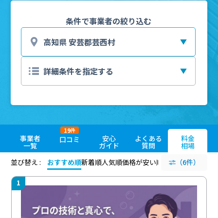
条件で事業者の絞り込む
19
件
事業者
安心
よくある
料金
口コミ
一覧
ガイド
質問
相場
並び替え :
おすすめ順
新着順
人気順
価格が安い順
評価が高い順
（6件）
評価
1