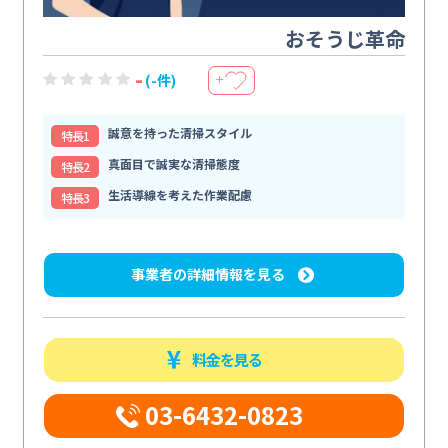
おそうじ革命
-
(-件)
＋
誠意を持った清掃スタイル
特⻑1
真面目で誠実な清掃態度
特⻑2
生活導線を考えた作業配慮
特⻑3
事業者の詳細情報を見る
料金を見る
03-6432-0823