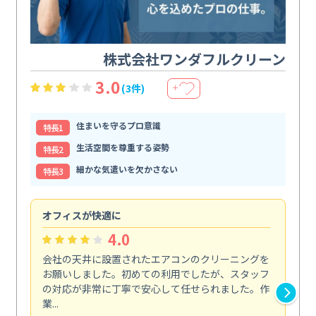
株式会社ワンダフルクリーン
3.0
(3件)
＋
住まいを守るプロ意識
特⻑1
生活空間を尊重する姿勢
特⻑2
細かな気遣いを欠かさない
特⻑3
オフィスが快適に
納
4.0
会社の天井に設置されたエアコンのクリーニングを
浴
お願いしました。初めての利用でしたが、スタッフ
終
の対応が非常に丁寧で安心して任せられました。作
き
業...
し...