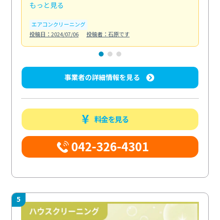
もっと見る
も
エアコンクリーニング
お
投稿日：2024/07/06
投稿者：石原です
投稿日
事業者の詳細情報を見る
料金を見る
042-326-4301
5