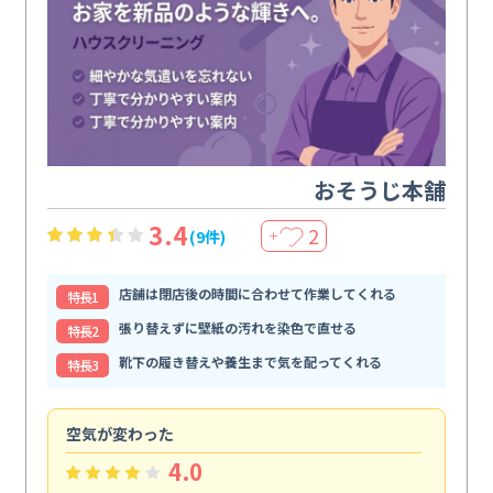
おそうじ本舗
3.4
2
(9件)
＋
店舗は閉店後の時間に合わせて作業してくれる
特⻑1
張り替えずに壁紙の汚れを染色で直せる
特⻑2
靴下の履き替えや養生まで気を配ってくれる
特⻑3
空気が変わった
浴
4.0