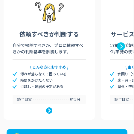
依頼すべきか
判断する
サービ
自分で掃除すべきか、プロに依頼すべ
17種類の清
きかの判断基準を解説します。
ク/単発の使
こんな方におすすめ
主
汚れが落ちなくて困っている
水回り（
時間をかけたくない
床・窓・
引越し・転居の予定がある
屋外・空
読了目安
約1分
読了目安