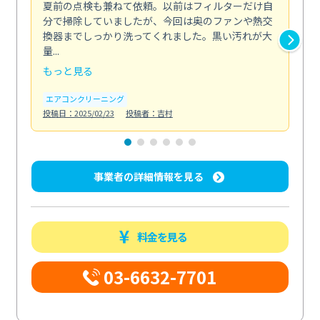
夏前の点検も兼ねて依頼。以前はフィルターだけ自
掃
分で掃除していましたが、今回は奥のファンや熱交
た
換器までしっかり洗ってくれました。黒い汚れが大
キ
量...
安...
もっと見る
も
エアコンクリーニング
お
投稿日：2025/02/23
投稿者：吉村
投稿日
事業者の詳細情報を見る
料金を見る
03-6632-7701