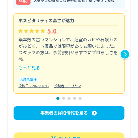
スタッフの身だしなみや対応も丁寧で任せて安心
特⻑3
ホスピタリティの高さが魅力
法
5.0
築年数の古いマンションで、浴室のカビや石鹸カス
会
がひどく、市販品では限界がありお願いしました。
し
スタッフの方は、事前説明からすでにプロらしさを
あ
感...
い...
もっと見る
も
お風呂清掃
ト
投稿日：2025/02/12
投稿者：モリヤマ
投稿日
事業者の詳細情報を見る