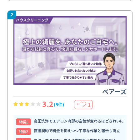
2
ベアーズ
3.2
1
(5件)
＋
高圧洗浄でエアコン内部の空気が変わるほどきれいに
特⻑1
直接契約で料金を抑えつつ丁寧な作業と報告も両立
特⻑2